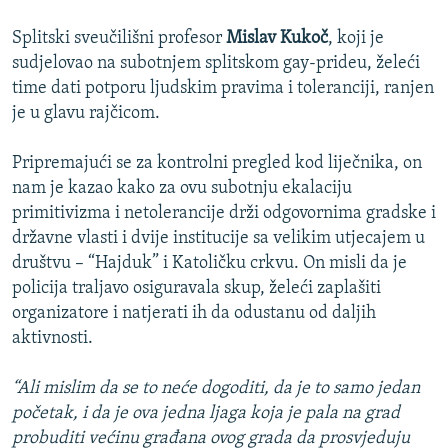
Splitski sveučilišni profesor
Mislav Kukoč
, koji je
sudjelovao na subotnjem splitskom gay-prideu, želeći
time dati potporu ljudskim pravima i toleranciji, ranjen
je u glavu rajčicom.
Pripremajući se za kontrolni pregled kod liječnika, on
nam je kazao kako za ovu subotnju ekalaciju
primitivizma i netolerancije drži odgovornima gradske i
državne vlasti i dvije institucije sa velikim utjecajem u
društvu – “Hajduk” i Katoličku crkvu. On misli da je
policija traljavo osiguravala skup, želeći zaplašiti
organizatore i natjerati ih da odustanu od daljih
aktivnosti.
“Ali mislim da se to neće dogoditi, da je to samo jedan
početak, i da je ova jedna ljaga koja je pala na grad
probuditi većinu građana ovog grada da prosvjeduju