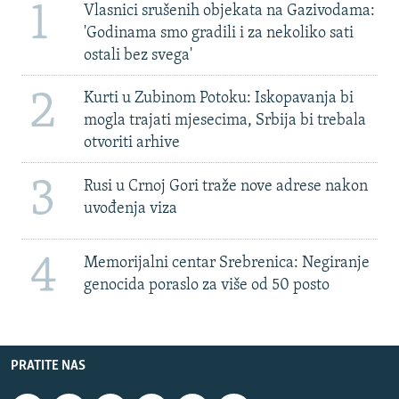
1
Vlasnici srušenih objekata na Gazivodama:
'Godinama smo gradili i za nekoliko sati
ostali bez svega'
2
Kurti u Zubinom Potoku: Iskopavanja bi
mogla trajati mjesecima, Srbija bi trebala
otvoriti arhive
3
Rusi u Crnoj Gori traže nove adrese nakon
uvođenja viza
4
Memorijalni centar Srebrenica: Negiranje
genocida poraslo za više od 50 posto
PRATITE NAS