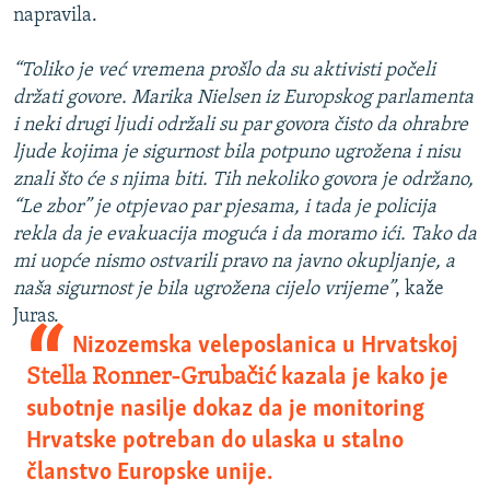
napravila.
“Toliko je već vremena prošlo da su aktivisti počeli
držati govore. Marika Nielsen iz Europskog parlamenta
i neki drugi ljudi održali su par govora čisto da ohrabre
ljude kojima je sigurnost bila potpuno ugrožena i nisu
znali što će s njima biti. Tih nekoliko govora je održano,
“Le zbor” je otpjevao par pjesama, i tada je policija
rekla da je evakuacija moguća i da moramo ići. Tako da
mi uopće nismo ostvarili pravo na javno okupljanje, a
naša sigurnost je bila ugrožena cijelo vrijeme”
, kaže
Juras.
Nizozemska veleposlanica u Hrvatskoj
Stella Ronner-Grubačić
kazala je kako je
subotnje nasilje dokaz da je monitoring
Hrvatske potreban do ulaska u stalno
članstvo Europske unije.