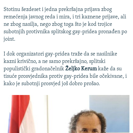
ISPRIČAJ MI
Stotinu šezdeset i jedna prekršajna prijava zbog
DNEVNO@RSE
remećenja javnog reda i mira, i tri kaznene prijave, ali
ne zbog nasilja, nego zbog toga što je kod trojice
SPECIJALI RSE
subotnjih protivnika splitskog gay-pridea pronađen po
VIŠE OD NASLOVA
joint.
PRATITE NAS
GENOCID U SREBRENICI
I dok organizatori gay-pridea traže da se nasilnike
POPLAVE I KLIZIŠTA U BIH 2024.
kazni krivično, a ne samo prekršajno, splitski
populistički gradonačelnik
Željko Kerum
kaže da su
TV LIBERTY
Sve RFE/RL stranice
tisuće prosvjednika protiv gay-pridea bile očekivane, i
POST SCRIPTUM
kako je subotnji prosvjed još dobro prošao.
MOJA EVROPA
TRI DECENIJE OD RATA U BIH
SVE KARTE DEJTONA
NASTANAK I RASPAD JUGOSLAVIJE