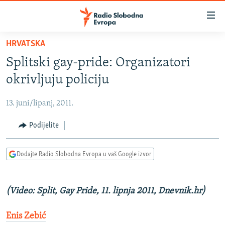
Dostupni
linkovi
Pređite
HRVATSKA
na
VIJESTI
Splitski gay-pride: Organizatori
glavni
BOSNA I HERCEGOVINA
sadržaj
okrivljuju policiju
SRBIJA
Pređite
na
13. juni/lipanj, 2011.
KOSOVO
glavnu
CRNA GORA
Podijelite
navigaciju
Pređite
VIZUELNO
na
Dodajte Radio Slobodna Evropa u vaš Google izvor
PODCASTI
VIDEO
pretragu
RAT U UKRAJINI
FOTOGALERIJE
(Video: Split, Gay Pride, 11. lipnja 2011, Dnevnik.hr)
KINA NA BALKANU
INFOGRAFIKE
Enis Zebić
RSE PRIČE IZ SVIJETA