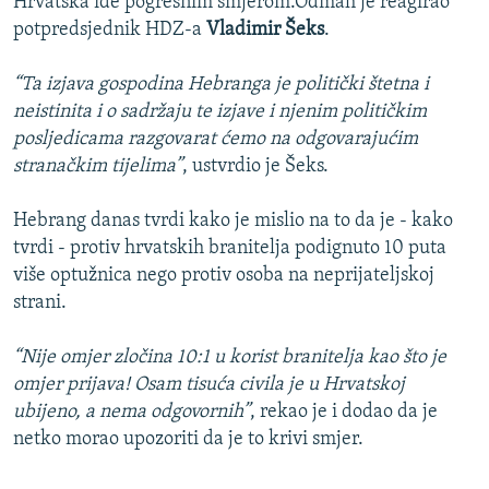
Hrvatska ide pogrešnim smjerom.Odmah je reagirao
potpredsjednik HDZ-a
Vladimir Šeks
.
“Ta izjava gospodina Hebranga je politički štetna i
neistinita i o sadržaju te izjave i njenim političkim
posljedicama razgovarat ćemo na odgovarajućim
stranačkim tijelima”
, ustvrdio je Šeks.
Hebrang danas tvrdi kako je mislio na to da je - kako
tvrdi - protiv hrvatskih branitelja podignuto 10 puta
više optužnica nego protiv osoba na neprijateljskoj
strani.
“Nije omjer zločina 10:1 u korist branitelja kao što je
omjer prijava! Osam tisuća civila je u Hrvatskoj
ubijeno, a nema odgovornih”
, rekao je i dodao da je
netko morao upozoriti da je to krivi smjer.