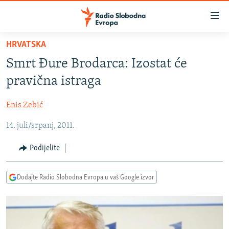
Dostupni
linkovi
Pređite
HRVATSKA
na
VIJESTI
Smrt Đure Brodarca: Izostat će
glavni
BOSNA I HERCEGOVINA
sadržaj
pravična istraga
SRBIJA
Pređite
na
Enis Zebić
KOSOVO
glavnu
14. juli/srpanj, 2011.
CRNA GORA
navigaciju
Pređite
VIZUELNO
Podijelite
na
PODCASTI
VIDEO
pretragu
Dodajte Radio Slobodna Evropa u vaš Google izvor
RAT U UKRAJINI
FOTOGALERIJE
KINA NA BALKANU
INFOGRAFIKE
RSE PRIČE IZ SVIJETA