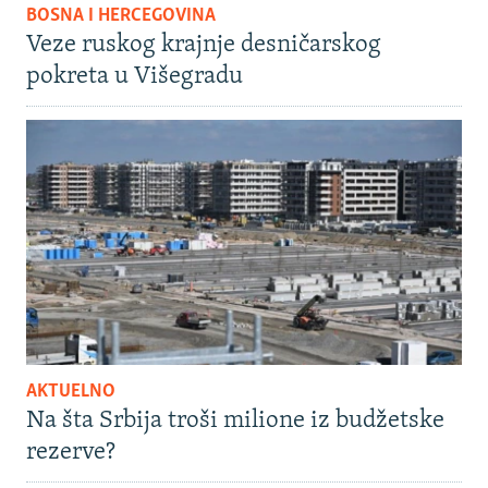
BOSNA I HERCEGOVINA
Veze ruskog krajnje desničarskog
pokreta u Višegradu
AKTUELNO
Na šta Srbija troši milione iz budžetske
rezerve?