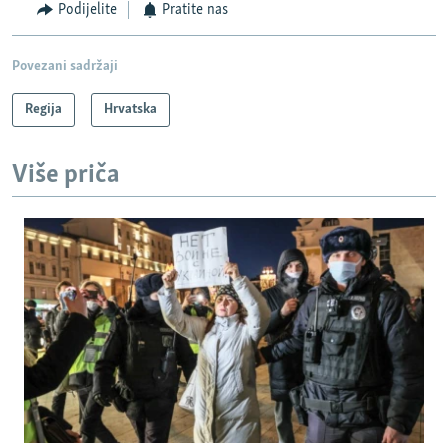
Podijelite
Pratite nas
Povezani sadržaji
Regija
Hrvatska
Više priča