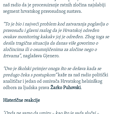
naš radio da je procesuiranje ratnih zločina najslabiji
segment hrvatskog pravosudnog sustava.
“To je bio i najveći problem kod zatvaranja poglavlja o
pravosuđu i glavni razlog da je Hrvatskoj određen
ovakav monitoring kakakv joj je određen. Zbog toga se
desila tragična situacija da danas više govorimo o
zločincima ili o osumnjičenima za zločine nego o
žrtvama”
, naglašava Gjenero.
“Ovo je školski primjer onoga što se dešava kada se
predugo čeka s postupkom”
kaže za naš radio politički
analitičar i jedan od osnivača Hrvatskog helsinškog
odbora za ljudska prava
Žarko Puhovski
.
Histerične reakcije
"Onda ne samo da umiru – kao što je sada slučaj –