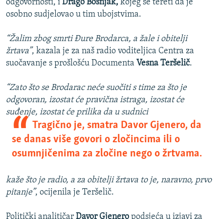
odgovornosti, i
Drago Bošnjak,
kojeg se tereti da je
osobno sudjelovao u tim ubojstvima.
“Žalim zbog smrti Đure Brodarca, a žale i obitelji
žrtava”
, kazala je za naš radio voditeljica Centra za
suočavanje s prošlošću Documenta
Vesna Teršelič
.
“Zato što se Brodarac neće suočiti s time za što je
odgovoran, izostat će pravična istraga, izostat će
suđenje, izostat će prilika da u sudnici
Tragično je, smatra Davor Gjenero, da
se danas više govori o zločincima ili o
osumnjičenima za zločine nego o žrtvama.
kaže što je radio, a za obitelji žrtava to je, naravno, prvo
pitanje”
, ocijenila je Teršelič.
Politički analitičar
Davor Gjenero
podsjeća u izjavi za