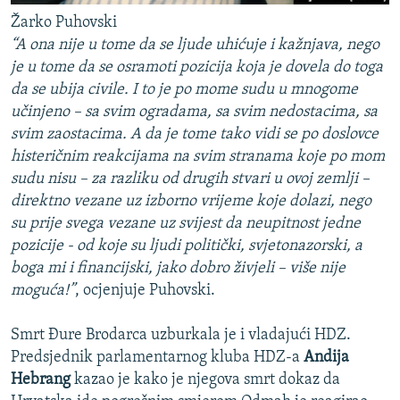
Žarko Puhovski
“A ona nije u tome da se ljude uhićuje i kažnjava, nego
je u tome da se osramoti pozicija koja je dovela do toga
da se ubija civile. I to je po mome sudu u mnogome
učinjeno – sa svim ogradama, sa svim nedostacima, sa
svim zaostacima. A da je tome tako vidi se po doslovce
histeričnim reakcijama na svim stranama koje po mom
sudu nisu – za razliku od drugih stvari u ovoj zemlji –
direktno vezane uz izborno vrijeme koje dolazi, nego
su prije svega vezane uz svijest da neupitnost jedne
pozicije - od koje su ljudi politički, svjetonazorski, a
boga mi i financijski, jako dobro živjeli – više nije
moguća!”
, ocjenjuje Puhovski.
Smrt Đure Brodarca uzburkala je i vladajući HDZ.
Predsjednik parlamentarnog kluba HDZ-a
Andija
Hebrang
kazao je kako je njegova smrt dokaz da