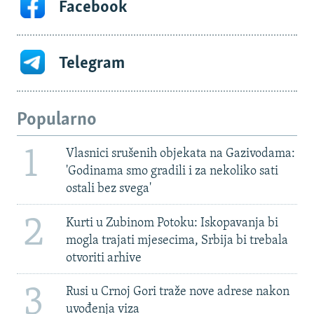
Facebook
Telegram
Popularno
1
Vlasnici srušenih objekata na Gazivodama:
'Godinama smo gradili i za nekoliko sati
ostali bez svega'
2
Kurti u Zubinom Potoku: Iskopavanja bi
mogla trajati mjesecima, Srbija bi trebala
otvoriti arhive
3
Rusi u Crnoj Gori traže nove adrese nakon
uvođenja viza