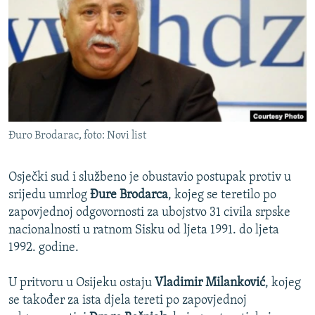
ISPRIČAJ MI
DNEVNO@RSE
SPECIJALI RSE
VIŠE OD NASLOVA
PRATITE NAS
GENOCID U SREBRENICI
Đuro Brodarac, foto: Novi list
POPLAVE I KLIZIŠTA U BIH 2024.
TV LIBERTY
Sve RFE/RL stranice
Osječki sud i službeno je obustavio postupak protiv u
POST SCRIPTUM
srijedu umrlog
Đure Brodarca
, kojeg se teretilo po
zapovjednoj odgovornosti za ubojstvo 31 civila srpske
MOJA EVROPA
nacionalnosti u ratnom Sisku od ljeta 1991. do ljeta
TRI DECENIJE OD RATA U BIH
1992. godine.
SVE KARTE DEJTONA
U pritvoru u Osijeku ostaju
Vladimir Milanković
, kojeg
NASTANAK I RASPAD JUGOSLAVIJE
se također za ista djela tereti po zapovjednoj