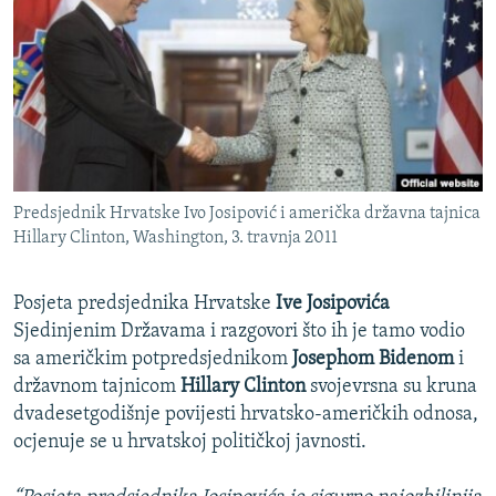
ISPRIČAJ MI
DNEVNO@RSE
SPECIJALI RSE
VIŠE OD NASLOVA
PRATITE NAS
GENOCID U SREBRENICI
Predsjednik Hrvatske Ivo Josipović i američka državna tajnica
POPLAVE I KLIZIŠTA U BIH 2024.
Hillary Clinton, Washington, 3. travnja 2011
TV LIBERTY
Sve RFE/RL stranice
POST SCRIPTUM
Posjeta predsjednika Hrvatske
Ive Josipovića
Sjedinjenim Državama i razgovori što ih je tamo vodio
MOJA EVROPA
sa američkim potpredsjednikom
Josephom Bidenom
i
TRI DECENIJE OD RATA U BIH
državnom tajnicom
Hillary Clinton
svojevrsna su kruna
dvadesetgodišnje povijesti hrvatsko-američkih odnosa,
SVE KARTE DEJTONA
ocjenuje se u hrvatskoj političkoj javnosti.
NASTANAK I RASPAD JUGOSLAVIJE