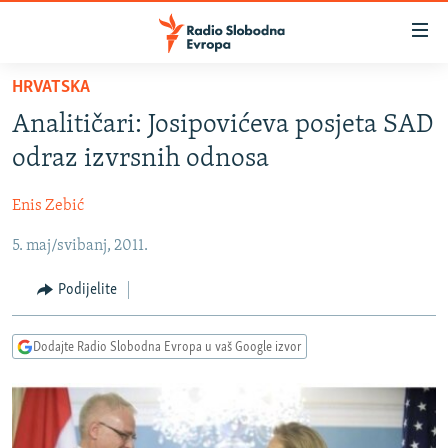
Dostupni
linkovi
Pređite
HRVATSKA
na
VIJESTI
Analitičari: Josipovićeva posjeta SAD
glavni
BOSNA I HERCEGOVINA
sadržaj
odraz izvrsnih odnosa
SRBIJA
Pređite
na
Enis Zebić
KOSOVO
glavnu
5. maj/svibanj, 2011.
CRNA GORA
navigaciju
Pređite
VIZUELNO
Podijelite
na
PODCASTI
VIDEO
pretragu
Dodajte Radio Slobodna Evropa u vaš Google izvor
RAT U UKRAJINI
FOTOGALERIJE
KINA NA BALKANU
INFOGRAFIKE
RSE PRIČE IZ SVIJETA