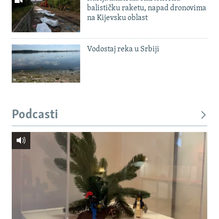
balističku raketu, napad dronovima
na Kijevsku oblast
Vodostaj reka u Srbiji
Podcasti