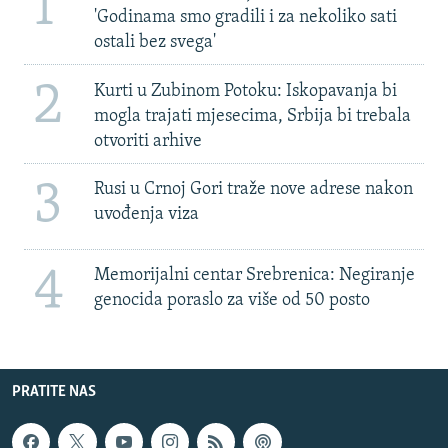
1
'Godinama smo gradili i za nekoliko sati
ostali bez svega'
2
Kurti u Zubinom Potoku: Iskopavanja bi
mogla trajati mjesecima, Srbija bi trebala
otvoriti arhive
3
Rusi u Crnoj Gori traže nove adrese nakon
uvođenja viza
4
Memorijalni centar Srebrenica: Negiranje
genocida poraslo za više od 50 posto
PRATITE NAS