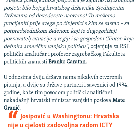
“Posjeta predsjednika Josipovića je sigurno najozbiljnija
posjeta bilo kojeg hrvatskog državnika Sjedinjenim
Državama od devedesete naovamo! To možemo
procijeniti prije svega po činjenici s kim se sastao – sa
potpredsjednikom Bidenom koji je dugogodišnji
poznavatelj situacije u regiji i sa gospođom Clinton koja
definira američku vanjsku politiku”
, ocjenjuje za RSE
politički analitičar i profesor zagrebačkog Fakulteta
političkih znanosti
Branko Caratan.
U odnosima dviju država nema nikakvih otvorenih
pitanja, a dvije su države partneri i saveznici od 1994.
godine, kaže tim povodom politički analitičar i
nekadašnji hrvatski ministar vanjskih poslova
Mate
Granić
.
Josipović u Washingtonu: Hrvatska
nije u cjelosti zadovoljna radom ICTY