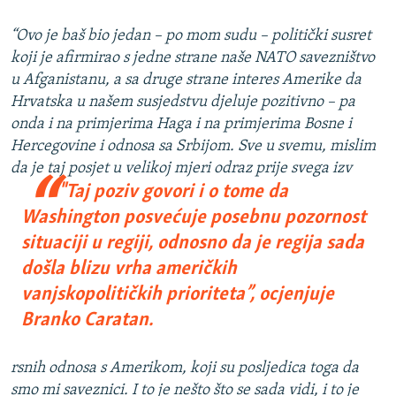
“Ovo je baš bio jedan – po mom sudu – politički susret
koji je afirmirao s jedne strane naše NATO savezništvo
u Afganistanu, a sa druge strane interes Amerike da
Hrvatska u našem susjedstvu djeluje pozitivno – pa
onda i na primjerima Haga i na primjerima Bosne i
Hercegovine i odnosa sa Srbijom. Sve u svemu, mislim
da je taj posjet u velikoj mjeri odraz prije svega izv
"Taj poziv govori i o tome da
Washington posvećuje posebnu pozornost
situaciji u regiji, odnosno da je regija sada
došla blizu vrha američkih
vanjskopolitičkih prioriteta”
, ocjenjuje
Branko Caratan.
rsnih odnosa s Amerikom, koji su posljedica toga da
smo mi saveznici. I to je nešto što se sada vidi, i to je