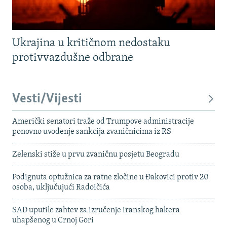
Ukrajina u kritičnom nedostaku
protivvazdušne odbrane
Vesti/Vijesti
Američki senatori traže od Trumpove administracije
ponovno uvođenje sankcija zvaničnicima iz RS
Zelenski stiže u prvu zvaničnu posjetu Beogradu
Podignuta optužnica za ratne zločine u Đakovici protiv 20
osoba, uključujući Radoičića
SAD uputile zahtev za izručenje iranskog hakera
uhapšenog u Crnoj Gori