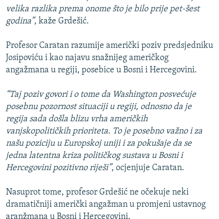
velika razlika prema onome što je bilo prije pet-šest
godina”
, kaže Grdešić.
Profesor Caratan razumije američki poziv predsjedniku
Josipoviću i kao najavu snažnijeg američkog
angažmana u regiji, posebice u Bosni i Hercegovini.
“Taj poziv govori i o tome da Washington posvećuje
posebnu pozornost situaciji u regiji, odnosno da je
regija sada došla blizu vrha američkih
vanjskopolitičkih prioriteta. To je posebno važno i za
našu poziciju u Europskoj uniji i za pokušaje da se
jedna latentna kriza političkog sustava u Bosni i
Hercegovini pozitivno riješi”
, ocjenjuje Caratan.
Nasuprot tome, profesor Grdešić ne očekuje neki
dramatičniji američki angažman u promjeni ustavnog
aranžmana u Bosni i Hercegovini.