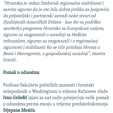
“Hrvatska je važan čimbenik regionalne stabilnosti i
sasvim sigurno da je ovo bila dobra prilika za Josipovića
da prijateljski i partnerski zatraži neke stvari od
Sjedinjenih Američkih Država - kao što su podrška
završetku pregovora Hrvatske sa Europskom unijom,
sigurno su razgovarali o suradnji sa Haškim
tribunalom, sigurno su razgovarali i o regionalnoj
sigurnosti i stabilnosti što se tiče položaja Hrvata u
Bosni i Hercegovini, o gospodarskoj suradnji”
, smatra
Granić.
Pomak u odnosima
Profesor Fakulteta političkih znanosti i hrvatski
veleposlanik u Washingtonu u vrijeme Račanove vlade
Ivan Grdešić
izjavi za naš radio primjećuje velik pomak
u odnosima prema stanju u vrijeme predsjednikovanja
Stjepana Mesića
.