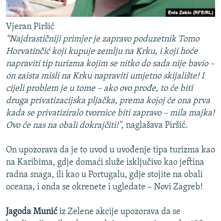
Vjeran Piršić
“Najdrastičniji primjer je zapravo poduzetnik Tomo
Horvatinčić koji kupuje zemlju na Krku, i koji hoće
napraviti tip turizma kojim se nitko do sada nije bavio –
on zaista misli na Krku napraviti umjetno skijalište! I
cijeli problem je u tome – ako ovo prođe, to će biti
druga privatizacijska pljačka, prema kojoj će ona prva
kada se privatiziralo tvornice biti zapravo – mila majka!
Ovo će nas na obali dokrajčiti!"
, naglašava Piršić.
On upozorava da je to uvod u uvođenje tipa turizma kao
na Karibima, gdje domaći služe isključivo kao jeftina
radna snaga, ili kao u Portugalu, gdje stojite na obali
oceana, i onda se okrenete i ugledate – Novi Zagreb!
Jagoda Munić
iz Zelene akcije upozorava da se