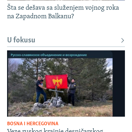
Šta se dešava sa služenjem vojnog roka
na Zapadnom Balkanu?
U fokusu
BOSNA I HERCEGOVINA
Veze ruskog krajnje desničarskog