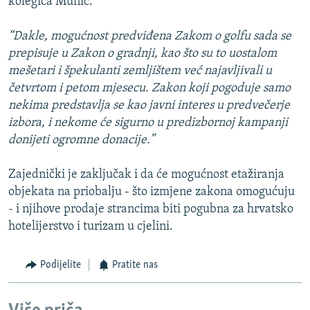
kolegica Munić.
“Dakle, mogućnost predviđena Zakom o golfu sada se
prepisuje u Zakon o gradnji, kao što su to uostalom
mešetari i špekulanti zemljištem već najavljivali u
četvrtom i petom mjesecu. Zakon koji pogoduje samo
nekima predstavlja se kao javni interes u predvečerje
izbora, i nekome će sigurno u predizbornoj kampanji
donijeti ogromne donacije.”
Zajednički je zaključak i da će mogućnost etažiranja
objekata na priobalju - što izmjene zakona omogućuju
- i njihove prodaje strancima biti pogubna za hrvatsko
hotelijerstvo i turizam u cjelini.
Podijelite
Pratite nas