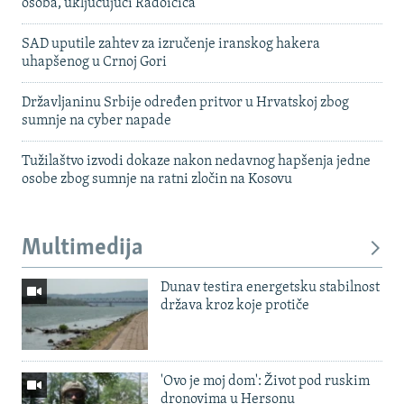
osoba, uključujući Radoičića
SAD uputile zahtev za izručenje iranskog hakera
uhapšenog u Crnoj Gori
Državljaninu Srbije određen pritvor u Hrvatskoj zbog
sumnje na cyber napade
Tužilaštvo izvodi dokaze nakon nedavnog hapšenja jedne
osobe zbog sumnje na ratni zločin na Kosovu
Multimedija
Dunav testira energetsku stabilnost
država kroz koje protiče
'Ovo je moj dom': Život pod ruskim
dronovima u Hersonu