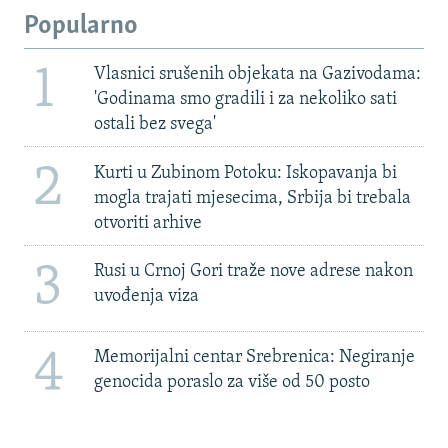
Popularno
1
Vlasnici srušenih objekata na Gazivodama:
'Godinama smo gradili i za nekoliko sati
ostali bez svega'
2
Kurti u Zubinom Potoku: Iskopavanja bi
mogla trajati mjesecima, Srbija bi trebala
otvoriti arhive
3
Rusi u Crnoj Gori traže nove adrese nakon
uvođenja viza
4
Memorijalni centar Srebrenica: Negiranje
genocida poraslo za više od 50 posto