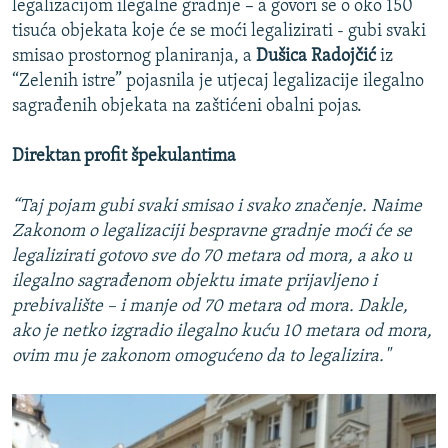
legalizacijom ilegalne gradnje – a govori se o oko 150
tisuća objekata koje će se moći legalizirati - gubi svaki
smisao prostornog planiranja, a
Dušica Radojčić
iz
“Zelenih istre” pojasnila je utjecaj legalizacije ilegalno
sagrađenih objekata na zaštićeni obalni pojas.
Direktan profit špekulantima
“Taj pojam gubi svaki smisao i svako značenje. Naime
Zakonom o legalizaciji bespravne gradnje moći će se
legalizirati gotovo sve do 70 metara od mora, a ako u
ilegalno sagrađenom objektu imate prijavljeno i
prebivalište – i manje od 70 metara od mora. Dakle,
ako je netko izgradio ilegalno kuću 10 metara od mora,
ovim mu je zakonom omogućeno da to legalizira."