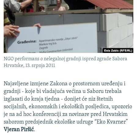
ISPRIČAJ MI
DNEVNO@RSE
SPECIJALI RSE
VIŠE OD NASLOVA
PRATITE NAS
GENOCID U SREBRENICI
NGO performans o nelegalnoj gradnji ispred zgrade Sabora
POPLAVE I KLIZIŠTA U BIH 2024.
Hrvatske, 13. srpnja 2011
TV LIBERTY
Sve RFE/RL stranice
POST SCRIPTUM
Najavljene izmjene Zakona o prostornom uređenju i
gradnji - koje bi vladajuća većina u Saboru trebala
MOJA EVROPA
izglasati do kraja tjedna - donijet će niz štetnih
TRI DECENIJE OD RATA U BIH
socijalnih, ekonomskih i ekoloških posljedica, upozorio
je na ad hoc konferenciji za novinare pred Hrvatskim
SVE KARTE DEJTONA
saborom predsjednik ekološke udruge “Eko Kvarner”
NASTANAK I RASPAD JUGOSLAVIJE
Vjeran Piršić
.