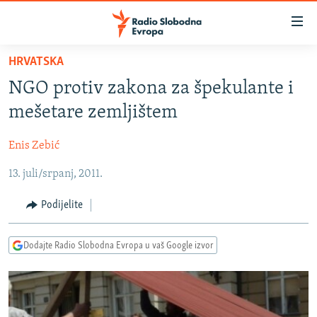
Dostupni
linkovi
Pređite
HRVATSKA
na
VIJESTI
NGO protiv zakona za špekulante i
glavni
BOSNA I HERCEGOVINA
sadržaj
mešetare zemljištem
SRBIJA
Pređite
na
Enis Zebić
KOSOVO
glavnu
13. juli/srpanj, 2011.
CRNA GORA
navigaciju
Pređite
VIZUELNO
Podijelite
na
PODCASTI
VIDEO
pretragu
Dodajte Radio Slobodna Evropa u vaš Google izvor
RAT U UKRAJINI
FOTOGALERIJE
KINA NA BALKANU
INFOGRAFIKE
RSE PRIČE IZ SVIJETA