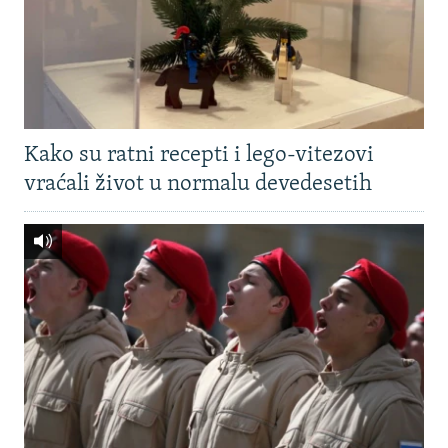
Kako su ratni recepti i lego-vitezovi
vraćali život u normalu devedesetih