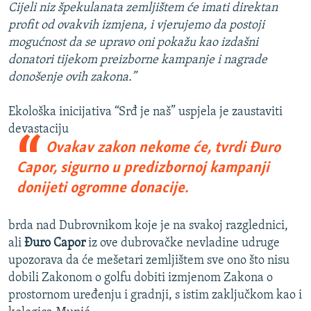
Cijeli niz špekulanata zemljištem će imati direktan
profit od ovakvih izmjena, i vjerujemo da postoji
mogućnost da se upravo oni pokažu kao izdašni
donatori tijekom preizborne kampanje i nagrade
donošenje ovih zakona.”
Ekološka inicijativa “Srđ je naš” uspjela je zaustaviti
devastaciju
Ovakav zakon nekome će, tvrdi Đuro
Capor, sigurno u predizbornoj kampanji
donijeti ogromne donacije.
brda nad Dubrovnikom koje je na svakoj razglednici,
ali
Đuro Capor
iz ove dubrovačke nevladine udruge
upozorava da će mešetari zemljištem sve ono što nisu
dobili Zakonom o golfu dobiti izmjenom Zakona o
prostornom uređenju i gradnji, s istim zaključkom kao i