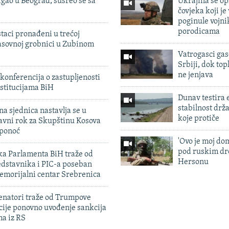
igao u Beograd, susreo se sa
Ukrajina se op
čovjeka koji je
poginule vojni
porodicama
taci pronađeni u trećoj
sovnoj grobnici u Zubinom
Vatrogasci gas
Srbiji, dok topl
ne jenjava
konferencija o zastupljenosti
stitucijama BiH
Dunav testira
stabilnost drž
na sjednica nastavlja se u
koje protiče
avni rok za Skupštinu Kosova
 ponoć
'Ovo je moj dom
pod ruskim dr
ka Parlamenta BiH traže od
Hersonu
edstavnika i PIC-a poseban
emorijalni centar Srebrenica
enatori traže od Trumpove
cije ponovno uvođenje sankcija
ma iz RS