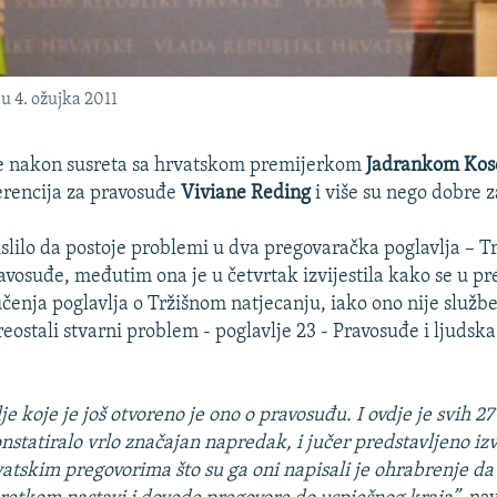
u 4. ožujka 2011
je nakon susreta sa hrvatskom premijerkom
Jadrankom Kos
erencija za pravosuđe
Viviane Reding
i više su nego dobre 
slilo da postoje problemi u dva pregovaračka poglavlja – T
ravosuđe, međutim ona je u četvrtak izvijestila kako se u p
jučenja poglavlja o Tržišnom natjecanju, iako ono nije služb
reostali stvarni problem - poglavlje 23 - Pravosuđe i ljudsk
je koje je još otvoreno je ono o pravosuđu. I ovdje je svih 2
nstatiralo vrlo značajan napredak, i jučer predstavljeno izv
atskim pregovorima što su ga oni napisali je ohrabrenje da 