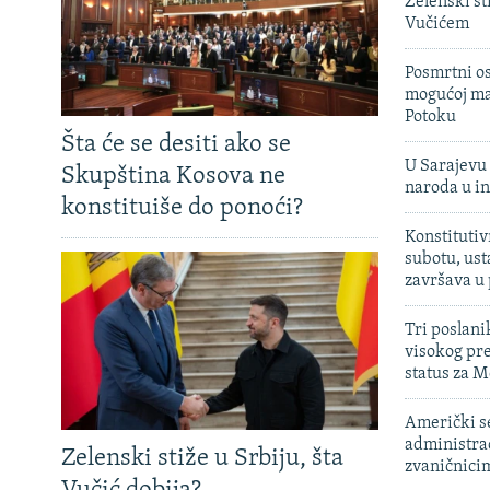
Zelenski st
Vučićem
Posmrtni os
mogućoj ma
Potoku
Šta će se desiti ako se
U Sarajevu 
Skupština Kosova ne
naroda u in
konstituiše do ponoći?
Konstitutiv
subotu, ust
završava u
Tri poslani
visokog pr
status za M
Američki s
administra
Zelenski stiže u Srbiju, šta
zvaničnici