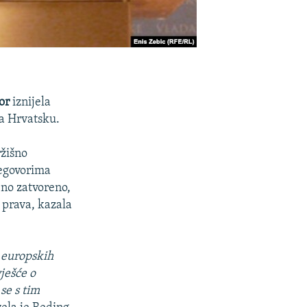
or
iznijela
za Hrvatsku.
ržišno
regovorima
eno zatvoreno,
a prava, kazala
7 europskih
ješće o
se s tim