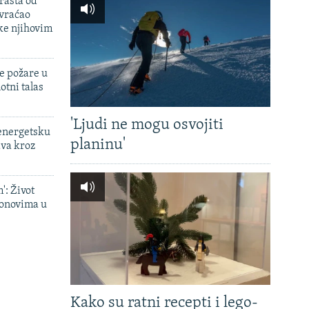
rašta od
 vraćao
ke njihovim
e požare u
otni talas
'Ljudi ne mogu osvojiti
 energetsku
planinu'
ava kroz
': Život
onovima u
Kako su ratni recepti i lego-