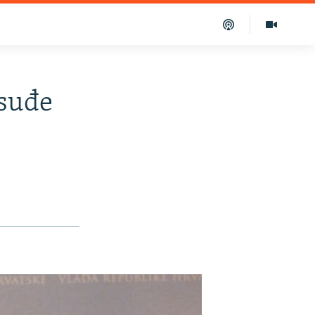
osuđe