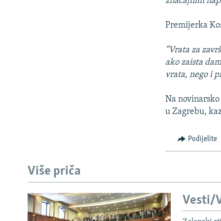
značajnim napr
Premijerka Kos
“Vrata za zavr
ako zaista damo
vrata, nego i p
Na novinarsko 
u Zagrebu, kaza
Podijelite
Više priča
Vesti/V