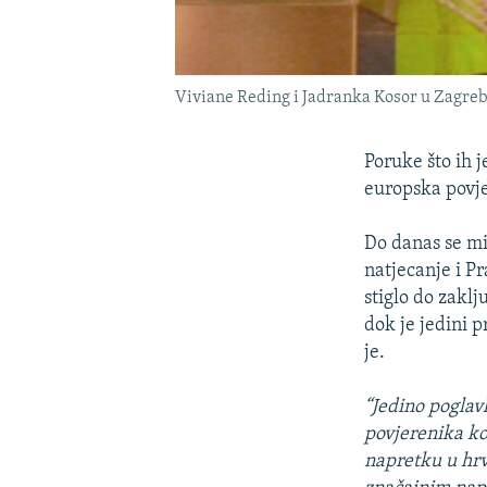
Viviane Reding i Jadranka Kosor u Zagreb
Poruke što ih 
europska povj
Do danas se mi
natjecanje i P
stiglo do zakl
dok je jedini p
je.
“Jedino poglavl
povjerenika ko
napretku u hrv