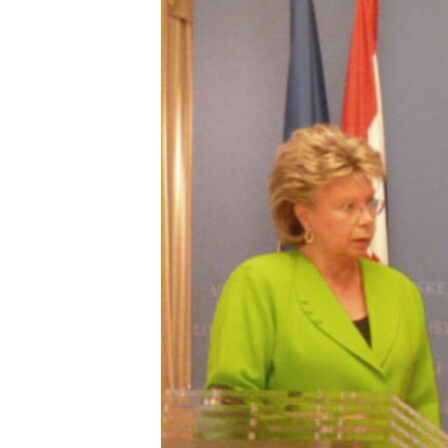
ISPRIČAJ MI
DNEVNO@RSE
SPECIJALI RSE
VIŠE OD NASLOVA
GENOCID U SREBRENICI
POPLAVE I KLIZIŠTA U BIH 2024.
TV LIBERTY
POST SCRIPTUM
MOJA EVROPA
TRI DECENIJE OD RATA U BIH
SVE KARTE DEJTONA
NASTANAK I RASPAD JUGOSLAVIJE