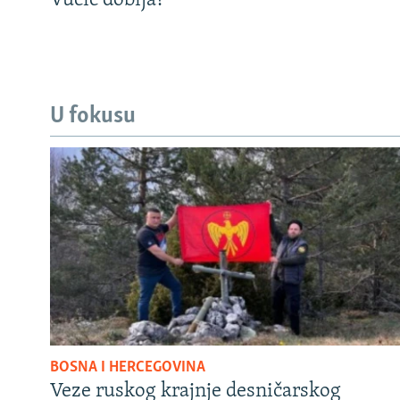
Vučić dobija?
U fokusu
BOSNA I HERCEGOVINA
Veze ruskog krajnje desničarskog