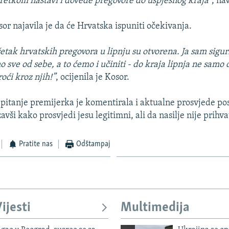
etkom nastavi i dovede pregovore do uspješnog kraja”
, na
or najavila je da će Hrvatska ispuniti očekivanja.
šetak hrvatskih pregovora u lipnju su otvorena. Ja sam sigu
 sve od sebe, a to ćemo i učiniti - do kraja lipnja ne samo 
roći kroz njih!”
, ocijenila je Kosor.
pitanje premijerka je komentirala i aktualne prosvjede po
vši kako prosvjedi jesu legitimni, ali da nasilje nije prihvat
Pratite nas
Odštampaj
ijesti
Multimedija