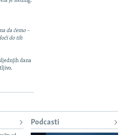
vela je Reding.
rna da ćemo –
doći do tih
sljednjih dana
ljivo.
Podcasti