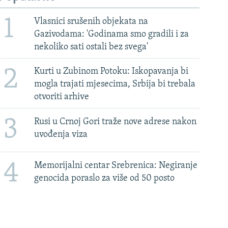
1
Vlasnici srušenih objekata na
Gazivodama: 'Godinama smo gradili i za
nekoliko sati ostali bez svega'
2
Kurti u Zubinom Potoku: Iskopavanja bi
mogla trajati mjesecima, Srbija bi trebala
otvoriti arhive
3
Rusi u Crnoj Gori traže nove adrese nakon
uvođenja viza
4
Memorijalni centar Srebrenica: Negiranje
genocida poraslo za više od 50 posto