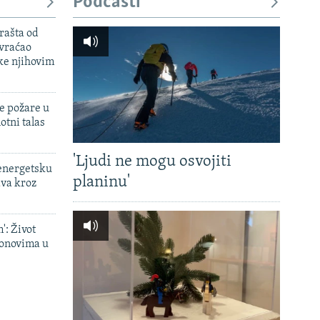
Podcasti
rašta od
 vraćao
ke njihovim
e požare u
otni talas
'Ljudi ne mogu osvojiti
 energetsku
planinu'
ava kroz
': Život
onovima u