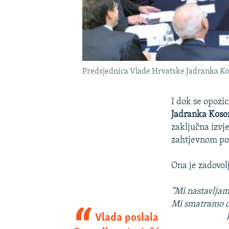
Predsjednica Vlade Hrvatske Jadranka Koso
I dok se opozic
Jadranka Koso
zaključna izvj
zahtjevnom pog
Ona je zadovo
“Mi nastavljamo
Mi smatramo da
Vlada poslala