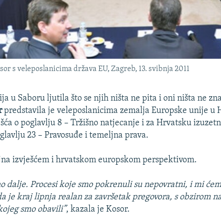
r s veleposlanicima država EU, Zagreb, 13. svibnja 2011
ija u Saboru ljutila što se njih ništa ne pita i oni ništa ne z
r
predstavila je veleposlanicima zemalja Europske unije u 
ešća o poglavlju 8 – Tržišno natjecanje i za Hrvatsku izuzet
lavlju 23 – Pravosuđe i temeljna prava.
ljna izvješćem i hrvatskom europskom perspektivom.
 dalje. Procesi koje smo pokrenuli su nepovratni, i mi ćemo 
 je kraj lipnja realan za završetak pregovora, s obzirom na
kojeg smo obavili”
, kazala je Kosor.