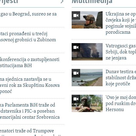
ijesti
Multimedija
igao u Beograd, susreo se sa
Ukrajina se op
čovjeka koji je
poginule vojni
porodicama
taci pronađeni u trećoj
sovnoj grobnici u Zubinom
Vatrogasci gas
Srbiji, dok topl
ne jenjava
konferencija o zastupljenosti
stitucijama BiH
Dunav testira
stabilnost drž
na sjednica nastavlja se u
koje protiče
avni rok za Skupštinu Kosova
 ponoć
'Ovo je moj dom
pod ruskim dr
ka Parlamenta BiH traže od
Hersonu
edstavnika i PIC-a poseban
emorijalni centar Srebrenica
enatori traže od Trumpove