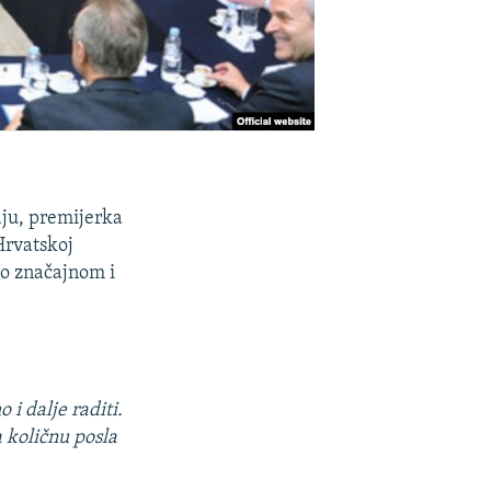
naju, premijerka
Hrvatskoj
no značajnom i
i dalje raditi.
 količnu posla