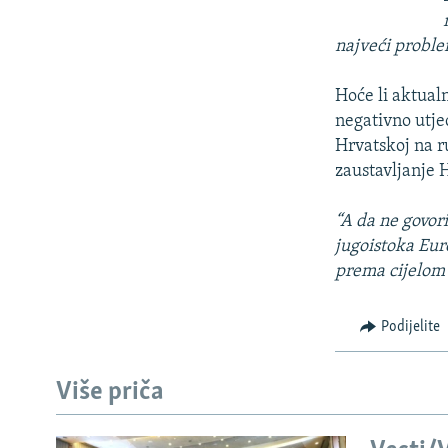
najveći proble
Hoće li aktual
negativno utje
Hrvatskoj na r
zaustavljanje 
“A da ne govori
jugoistoka Eur
prema cijelom
Podijelite
Više priča