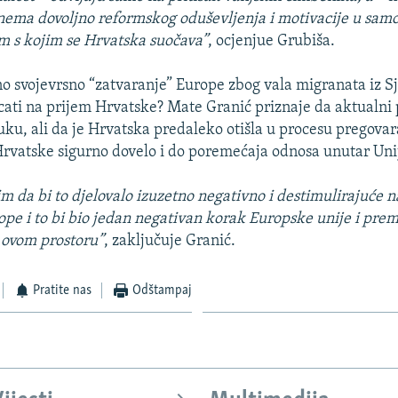
nema dovoljno reformskog oduševljenja i motivacije u samoj 
m s kojim se Hrvatska suočava”
, ocjenjue Grubiša.
no svojevrsno “zatvaranje” Europe zbog vala migranata iz S
cati na prijem Hrvatske? Mate Granić priznaje da aktualni 
uku, ali da je Hrvatska predaleko otišla u procesu pregovar
Hrvatske sigurno dovelo i do poremećaja odnosa unutar Uni
m da bi to djelovalo izuzetno negativno i destimulirajuće na
ope i to bi bio jedan negativan korak Europske unije i prem
 ovom prostoru”
, zaključuje Granić.
Pratite nas
Odštampaj