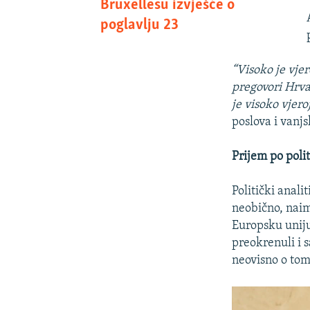
Bruxellesu izvješće o
poglavlju 23
“Visoko je vjer
pregovori Hrvat
je visoko vjero
poslova i vanjs
Prijem po poli
Politički anali
neobično, naim
Europsku unij
preokrenuli i 
neovisno o tom