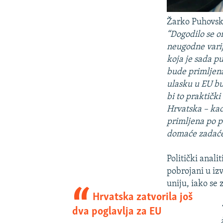
Žarko Puhovsk
“Dogodilo se o
neugodne varija
koja je sada pu
bude primljena
ulasku u EU bu
bi to praktički
Hrvatska – kao
primljena po p
domaće zadać
Politički anali
pobrojani u iz
uniju, iako se 
Hrvatska zatvorila još
dva poglavlja za EU