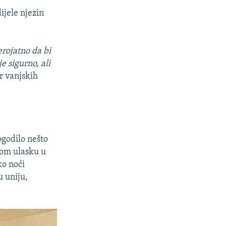
ijele njezin
erojatno da bi
e sigurno, ali
r vanjskih
ogodilo nešto
kom ulasku u
ko noći
u uniju,