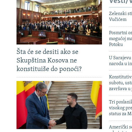
Vesti/V
Zelenski st
Vučićem
Posmrtni os
mogućoj ma
Potoku
Šta će se desiti ako se
U Sarajevu 
Skupština Kosova ne
naroda u in
konstituiše do ponoći?
Konstitutiv
subotu, ust
završava u
Tri poslani
visokog pr
status za M
Američki s