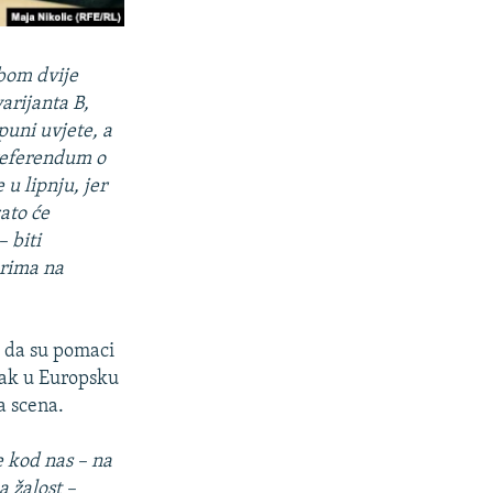
bom dvije
arijanta B,
puni uvjete, a
 referendum o
u lipnju, jer
zato će
 biti
orima na
u da su pomaci
azak u Europsku
a scena.
e kod nas – na
a žalost –