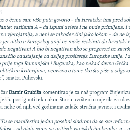
i
no o čemu sam više puta govorio – da Hrvatska ima pred so
nte: varijanta A – da ispuni uvjete i ne bude primljena, i v
no vjerojatnija, a neni se također čini jako lošom – da ne is
 jer nitko u Europskoj uniji ne može reskirati da hrvatski
de negativan! A bio bi negativan ako se pregovori ne završe 
 značilo odustajanje od daljeg proširenja Europske unije. I 
 prije toga Rumunjska i Bugarska, kao nekad davno Grčka –
olitičkim kriterijima, neovisno o tome tko što piše u odgov
e”
, smatra Puhovski.
tičar
Damir Grubiša
komentirao je za naš program činjenic
vješću postignuti tek nakon što su uvršteni u mjerila za ul
za neke od njih već godinama zalaže stručna javnost i civiln
“Tu se manifestira jedan posebni sindrom da se sve reform
žalost – odvijaju samo na pritisak vanjskih čimbenika, a – n