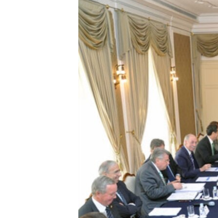
ISPRIČAJ MI
DNEVNO@RSE
SPECIJALI RSE
VIŠE OD NASLOVA
GENOCID U SREBRENICI
POPLAVE I KLIZIŠTA U BIH 2024.
TV LIBERTY
POST SCRIPTUM
MOJA EVROPA
TRI DECENIJE OD RATA U BIH
SVE KARTE DEJTONA
NASTANAK I RASPAD JUGOSLAVIJE