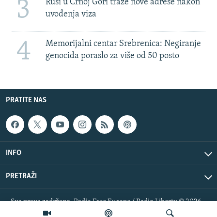
3
Rusi u Crnoj Gori traže nove adrese nakon
uvođenja viza
4
Memorijalni centar Srebrenica: Negiranje
genocida poraslo za više od 50 posto
PRATITE NAS
INFO
PRETRAŽI
Sva prava zadržana. Radio Free Europe / Radio Liberty © 2026
RFE/RL, Inc.