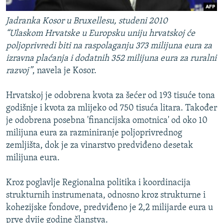
Jadranka Kosor u Bruxellesu, studeni 2010
“Ulaskom Hrvatske u Europsku uniju hrvatskoj će
poljoprivredi biti na raspolaganju 373 milijuna eura za
izravna plaćanja i dodatnih 352 milijuna eura za ruralni
razvoj”
, navela je Kosor.
Hrvatskoj je odobrena kvota za šećer od 193 tisuće tona
godišnje i kvota za mlijeko od 750 tisuća litara. Također
je odobrena posebna 'financijska omotnica' od oko 10
milijuna eura za razminiranje poljoprivrednog
zemljišta, dok je za vinarstvo predviđeno desetak
milijuna eura.
Kroz poglavlje Regionalna politika i koordinacija
strukturnih instrumenata, odnosno kroz strukturne i
kohezijske fondove, predviđeno je 2,2 milijarde eura u
prve dvije godine članstva.