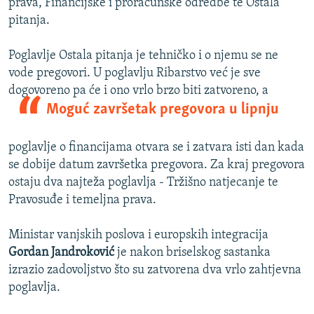
prava, Financijske i proračunske odredbe te Ostala
pitanja.
Poglavlje Ostala pitanja je tehničko i o njemu se ne
vode pregovori. U poglavlju Ribarstvo već je sve
dogovoreno pa će i ono vrlo brzo biti zatvore
no, a
Moguć završetak pregovora u lipnju
poglavlje o financijama otvara se i zatvara isti dan kada
se dobije datum završetka pregovora. Za kraj pregovora
ostaju dva najteža poglavlja - Tržišno natjecanje te
Pravosuđe i temeljna prava.
Ministar vanjskih poslova i europskih integracija
Gordan Jandroković
je nakon briselskog sastanka
izrazio zadovoljstvo što su zatvorena dva vrlo zahtjevna
poglavlja.