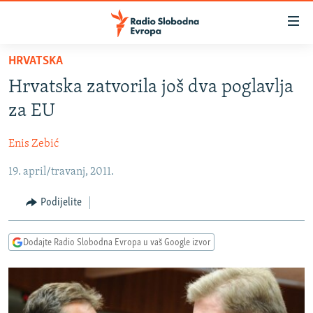
Dostupni
linkovi
Pređite
HRVATSKA
na
VIJESTI
Hrvatska zatvorila još dva poglavlja
glavni
BOSNA I HERCEGOVINA
sadržaj
za EU
SRBIJA
Pređite
na
Enis Zebić
KOSOVO
glavnu
19. april/travanj, 2011.
CRNA GORA
navigaciju
Pređite
VIZUELNO
Podijelite
na
PODCASTI
VIDEO
pretragu
Dodajte Radio Slobodna Evropa u vaš Google izvor
RAT U UKRAJINI
FOTOGALERIJE
KINA NA BALKANU
INFOGRAFIKE
RSE PRIČE IZ SVIJETA