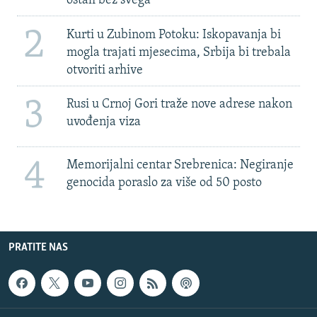
ostali bez svega'
2
Kurti u Zubinom Potoku: Iskopavanja bi
mogla trajati mjesecima, Srbija bi trebala
otvoriti arhive
3
Rusi u Crnoj Gori traže nove adrese nakon
uvođenja viza
4
Memorijalni centar Srebrenica: Negiranje
genocida poraslo za više od 50 posto
PRATITE NAS