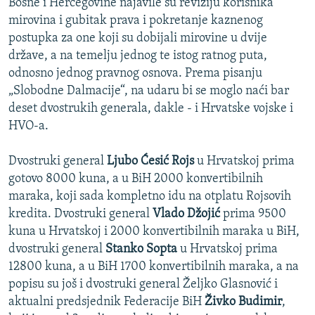
Bosne i Hercegovine najavile su reviziju korisnika
mirovina i gubitak prava i pokretanje kaznenog
postupka za one koji su dobijali mirovine u dvije
države, a na temelju jednog te istog ratnog puta,
odnosno jednog pravnog osnova. Prema pisanju
„Slobodne Dalmacije“, na udaru bi se moglo naći bar
deset dvostrukih generala, dakle - i Hrvatske vojske i
HVO-a.
Dvostruki general
Ljubo Ćesić Rojs
u Hrvatskoj prima
gotovo 8000 kuna, a u BiH 2000 konvertibilnih
maraka, koji sada kompletno idu na otplatu Rojsovih
kredita. Dvostruki general
Vlado Džojić
prima 9500
kuna u Hrvatskoj i 2000 konvertibilnih maraka u BiH,
dvostruki general
Stanko Sopta
u Hrvatskoj prima
12800 kuna, a u BiH 1700 konvertibilnih maraka, a na
popisu su još i dvostruki general Željko Glasnović i
aktualni predsjednik Federacije BiH
Živko Budimir
,