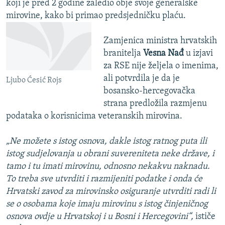
koji je pred 2 godine zaledio obje svoje generalske
mirovine, kako bi primao predsjedničku plaću.
Zamjenica ministra hrvatskih
branitelja
Vesna Nađ
u izjavi
za RSE nije željela o imenima,
ali potvrdila je da je
Ljubo Ćesić Rojs
bosansko-hercegovačka
strana predložila razmjenu
podataka o korisnicima veteranskih mirovina.
„Ne možete s istog osnova, dakle istog ratnog puta ili
istog sudjelovanja u obrani suvereniteta neke države, i
tamo i tu imati mirovinu, odnosno nekakvu naknadu.
To treba sve utvrditi i razmijeniti podatke i onda će
Hrvatski zavod za mirovinsko osiguranje utvrditi radi li
se o osobama koje imaju mirovinu s istog činjeničnog
osnova ovdje u Hrvatskoj i u Bosni i Hercegovini“,
ističe