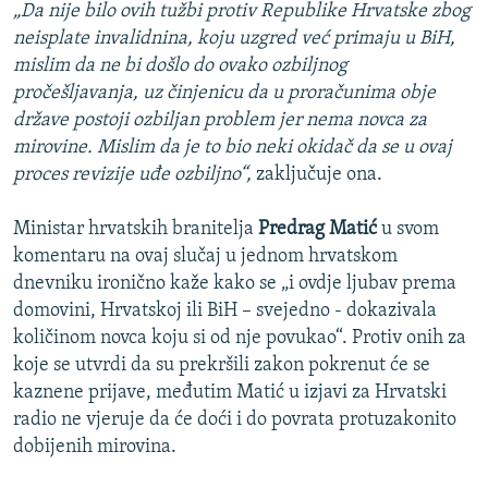
„Da nije bilo ovih tužbi protiv Republike Hrvatske zbog
neisplate invalidnina, koju uzgred već primaju u BiH,
mislim da ne bi došlo do ovako ozbiljnog
pročešljavanja, uz činjenicu da u proračunima obje
države postoji ozbiljan problem jer nema novca za
mirovine. Mislim da je to bio neki okidač da se u ovaj
proces revizije uđe ozbiljno“,
zaključuje ona.
Ministar hrvatskih branitelja
Predrag Matić
u svom
komentaru na ovaj slučaj u jednom hrvatskom
dnevniku ironično kaže kako se „i ovdje ljubav prema
domovini, Hrvatskoj ili BiH – svejedno - dokazivala
količinom novca koju si od nje povukao“. Protiv onih za
koje se utvrdi da su prekršili zakon pokrenut će se
kaznene prijave, međutim Matić u izjavi za Hrvatski
radio ne vjeruje da će doći i do povrata protuzakonito
dobijenih mirovina.