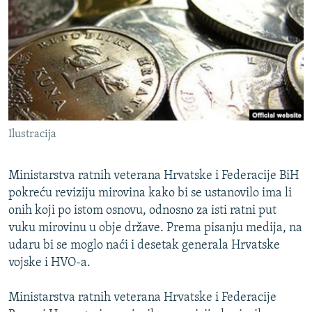
ISPRIČAJ MI
DNEVNO@RSE
SPECIJALI RSE
VIŠE OD NASLOVA
PRATITE NAS
GENOCID U SREBRENICI
Ilustracija
POPLAVE I KLIZIŠTA U BIH 2024.
TV LIBERTY
Sve RFE/RL stranice
Ministarstva ratnih veterana Hrvatske i Federacije BiH
POST SCRIPTUM
pokreću reviziju mirovina kako bi se ustanovilo ima li
onih koji po istom osnovu, odnosno za isti ratni put
MOJA EVROPA
vuku mirovinu u obje države. Prema pisanju medija, na
TRI DECENIJE OD RATA U BIH
udaru bi se moglo naći i desetak generala Hrvatske
vojske i HVO-a.
SVE KARTE DEJTONA
NASTANAK I RASPAD JUGOSLAVIJE
Ministarstva ratnih veterana Hrvatske i Federacije