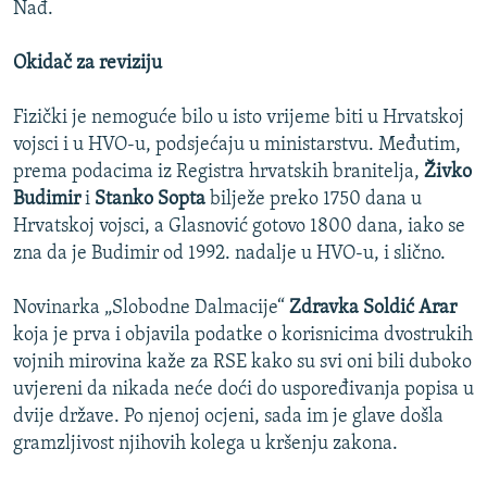
Nađ.
Okidač za reviziju
Fizički je nemoguće bilo u isto vrijeme biti u Hrvatskoj
vojsci i u HVO-u, podsjećaju u ministarstvu. Međutim,
prema podacima iz Registra hrvatskih branitelja,
Živko
Budimir
i
Stanko Sopta
bilježe preko 1750 dana u
Hrvatskoj vojsci, a Glasnović gotovo 1800 dana, iako se
zna da je Budimir od 1992. nadalje u HVO-u, i slično.
Novinarka „Slobodne Dalmacije“
Zdravka Soldić Arar
koja je prva i objavila podatke o korisnicima dvostrukih
vojnih mirovina kaže za RSE kako su svi oni bili duboko
uvjereni da nikada neće doći do uspoređivanja popisa u
dvije države. Po njenoj ocjeni, sada im je glave došla
gramzljivost njihovih kolega u kršenju zakona.