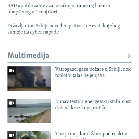
SAD uputile zahtev za izručenje iranskog hakera
uhapšenog u Crnoj Gori
Državljaninu Srbije određen pritvor u Hrvatskoj zbog
sumnje na cyber napade
Multimedija
Vatrogasci gase požare u Srbiji, dok
toplotni talas ne jenjava
Dunav testira energetsku stabilnost
država kroz koje protiče
'Ovo je moj dom': Život pod ruskim