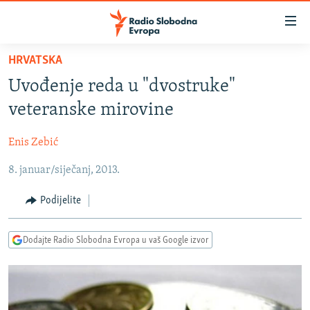
Dostupni
linkovi
Pređite
HRVATSKA
na
VIJESTI
Uvođenje reda u "dvostruke"
glavni
BOSNA I HERCEGOVINA
sadržaj
veteranske mirovine
SRBIJA
Pređite
na
Enis Zebić
KOSOVO
glavnu
8. januar/siječanj, 2013.
CRNA GORA
navigaciju
Pređite
VIZUELNO
Podijelite
na
PODCASTI
VIDEO
pretragu
Dodajte Radio Slobodna Evropa u vaš Google izvor
RAT U UKRAJINI
FOTOGALERIJE
KINA NA BALKANU
INFOGRAFIKE
RSE PRIČE IZ SVIJETA