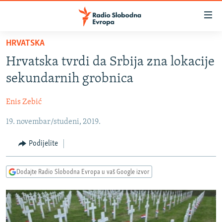
Dostupni
linkovi
Pređite
HRVATSKA
na
VIJESTI
Hrvatska tvrdi da Srbija zna lokacije
glavni
BOSNA I HERCEGOVINA
sadržaj
sekundarnih grobnica
SRBIJA
Pređite
na
Enis Zebić
KOSOVO
glavnu
19. novembar/studeni, 2019.
CRNA GORA
navigaciju
Pređite
VIZUELNO
Podijelite
na
PODCASTI
VIDEO
pretragu
Dodajte Radio Slobodna Evropa u vaš Google izvor
RAT U UKRAJINI
FOTOGALERIJE
KINA NA BALKANU
INFOGRAFIKE
RSE PRIČE IZ SVIJETA