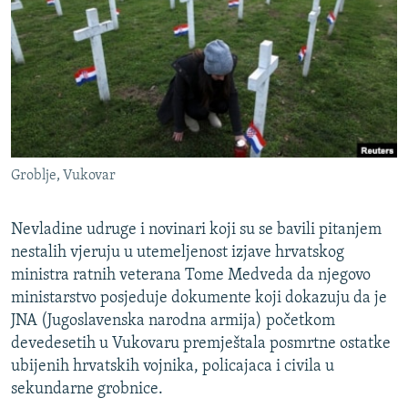
ISPRIČAJ MI
DNEVNO@RSE
SPECIJALI RSE
VIŠE OD NASLOVA
PRATITE NAS
GENOCID U SREBRENICI
Groblje, Vukovar
POPLAVE I KLIZIŠTA U BIH 2024.
TV LIBERTY
Sve RFE/RL stranice
Nevladine udruge i novinari koji su se bavili pitanjem
POST SCRIPTUM
nestalih vjeruju u utemeljenost izjave hrvatskog
ministra ratnih veterana Tome Medveda da njegovo
MOJA EVROPA
ministarstvo posjeduje dokumente koji dokazuju da je
TRI DECENIJE OD RATA U BIH
JNA (Jugoslavenska narodna armija) početkom
devedesetih u Vukovaru premještala posmrtne ostatke
SVE KARTE DEJTONA
ubijenih hrvatskih vojnika, policajaca i civila u
NASTANAK I RASPAD JUGOSLAVIJE
sekundarne grobnice.