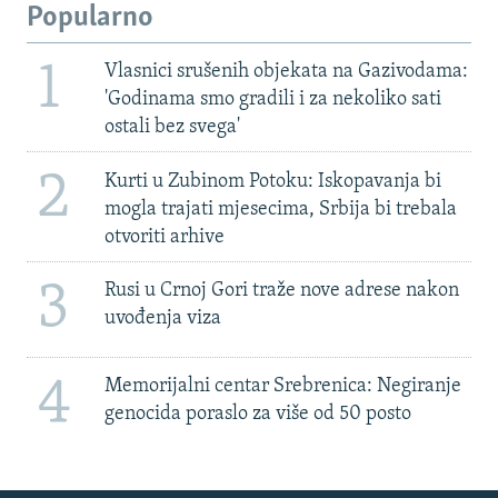
Popularno
1
Vlasnici srušenih objekata na Gazivodama:
'Godinama smo gradili i za nekoliko sati
ostali bez svega'
2
Kurti u Zubinom Potoku: Iskopavanja bi
mogla trajati mjesecima, Srbija bi trebala
otvoriti arhive
3
Rusi u Crnoj Gori traže nove adrese nakon
uvođenja viza
4
Memorijalni centar Srebrenica: Negiranje
genocida poraslo za više od 50 posto