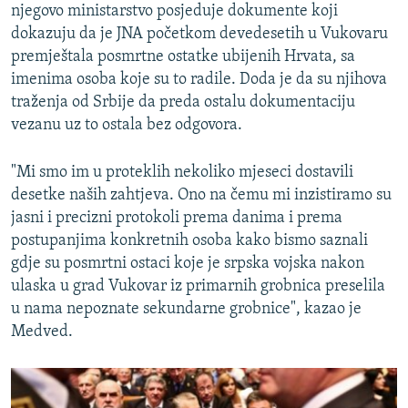
njegovo ministarstvo posjeduje dokumente koji
dokazuju da je JNA početkom devedesetih u Vukovaru
premještala posmrtne ostatke ubijenih Hrvata, sa
imenima osoba koje su to radile. Doda je da su njihova
traženja od Srbije da preda ostalu dokumentaciju
vezanu uz to ostala bez odgovora.
"Mi smo im u proteklih nekoliko mjeseci dostavili
desetke naših zahtjeva. Ono na čemu mi inzistiramo su
jasni i precizni protokoli prema danima i prema
postupanjima konkretnih osoba kako bismo saznali
gdje su posmrtni ostaci koje je srpska vojska nakon
ulaska u grad Vukovar iz primarnih grobnica preselila
u nama nepoznate sekundarne grobnice", kazao je
Medved.