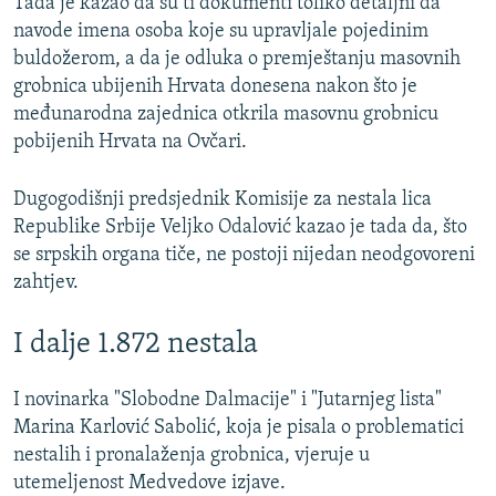
Tada je kazao da su ti dokumenti toliko detaljni da
navode imena osoba koje su upravljale pojedinim
buldožerom, a da je odluka o premještanju masovnih
grobnica ubijenih Hrvata donesena nakon što je
međunarodna zajednica otkrila masovnu grobnicu
pobijenih Hrvata na Ovčari.
Dugogodišnji predsjednik Komisije za nestala lica
Republike Srbije Veljko Odalović kazao je tada da, što
se srpskih organa tiče, ne postoji nijedan neodgovoreni
zahtjev.
I dalje 1.872 nestala
I novinarka "Slobodne Dalmacije" i "Jutarnjeg lista"
Marina Karlović Sabolić, koja je pisala o problematici
nestalih i pronalaženja grobnica, vjeruje u
utemeljenost Medvedove izjave.