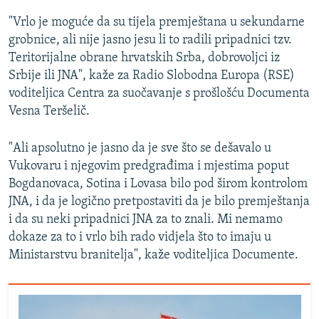
"Vrlo je moguće da su tijela premještana u sekundarne
grobnice, ali nije jasno jesu li to radili pripadnici tzv.
Teritorijalne obrane hrvatskih Srba, dobrovoljci iz
Srbije ili JNA", kaže za Radio Slobodna Europa (RSE)
voditeljica Centra za suočavanje s prošlošću Documenta
Vesna Teršelič.
"Ali apsolutno je jasno da je sve što se dešavalo u
Vukovaru i njegovim predgrađima i mjestima poput
Bogdanovaca, Sotina i Lovasa bilo pod širom kontrolom
JNA, i da je logično pretpostaviti da je bilo premještanja
i da su neki pripadnici JNA za to znali. Mi nemamo
dokaze za to i vrlo bih rado vidjela što to imaju u
Ministarstvu branitelja", kaže voditeljica Documente.