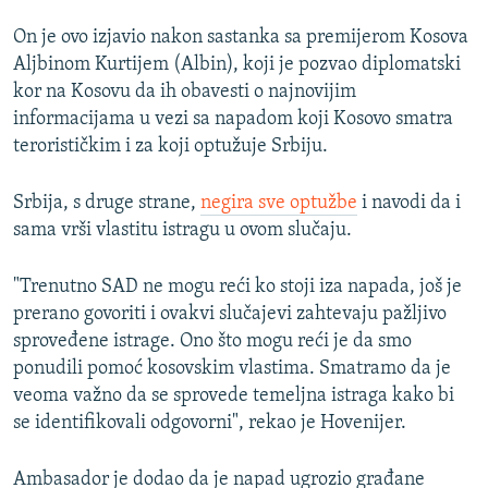
On je ovo izjavio nakon sastanka sa premijerom Kosova
Aljbinom Kurtijem (Albin), koji je pozvao diplomatski
kor na Kosovu da ih obavesti o najnovijim
informacijama u vezi sa napadom koji Kosovo smatra
terorističkim i za koji optužuje Srbiju.
Srbija, s druge strane,
negira sve optužbe
i navodi da i
sama vrši vlastitu istragu u ovom slučaju.
"Trenutno SAD ne mogu reći ko stoji iza napada, još je
prerano govoriti i ovakvi slučajevi zahtevaju pažljivo
sproveđene istrage. Ono što mogu reći je da smo
ponudili pomoć kosovskim vlastima. Smatramo da je
veoma važno da se sprovede temeljna istraga kako bi
se identifikovali odgovorni", rekao je Hovenijer.
Ambasador je dodao da je napad ugrozio građane