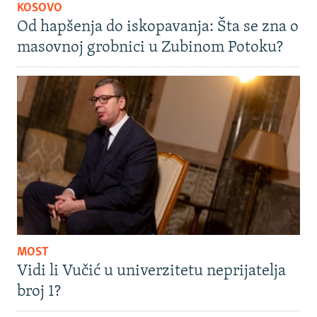
KOSOVO
Od hapšenja do iskopavanja: Šta se zna o
masovnoj grobnici u Zubinom Potoku?
MOST
Vidi li Vučić u univerzitetu neprijatelja
broj 1?