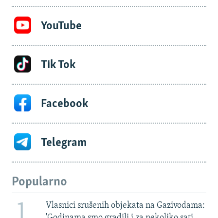
YouTube
Tik Tok
Facebook
Telegram
Popularno
1
Vlasnici srušenih objekata na Gazivodama:
'Godinama smo gradili i za nekoliko sati