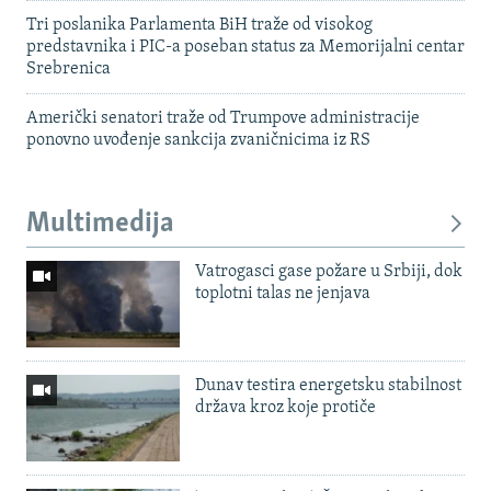
Tri poslanika Parlamenta BiH traže od visokog
predstavnika i PIC-a poseban status za Memorijalni centar
Srebrenica
Američki senatori traže od Trumpove administracije
ponovno uvođenje sankcija zvaničnicima iz RS
Multimedija
Vatrogasci gase požare u Srbiji, dok
toplotni talas ne jenjava
Dunav testira energetsku stabilnost
država kroz koje protiče