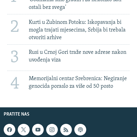
ostali bez svega'
2
Kurti u Zubinom Potoku: Iskopavanja bi
mogla trajati mjesecima, Srbija bi trebala
otvoriti arhive
3
Rusi u Crnoj Gori traže nove adrese nakon
uvođenja viza
4
Memorijalni centar Srebrenica: Negiranje
genocida poraslo za više od 50 posto
PRATITE NAS