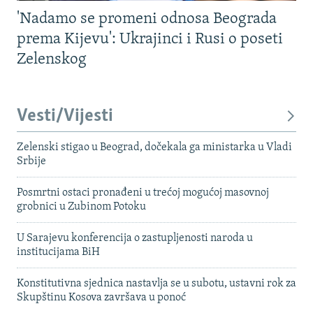
'Nadamo se promeni odnosa Beograda
prema Kijevu': Ukrajinci i Rusi o poseti
Zelenskog
Vesti/Vijesti
Zelenski stigao u Beograd, dočekala ga ministarka u Vladi
Srbije
Posmrtni ostaci pronađeni u trećoj mogućoj masovnoj
grobnici u Zubinom Potoku
U Sarajevu konferencija o zastupljenosti naroda u
institucijama BiH
Konstitutivna sjednica nastavlja se u subotu, ustavni rok za
Skupštinu Kosova završava u ponoć