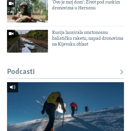
'Ovo je moj dom': Život pod ruskim
dronovima u Hersonu
Rusija lansirala smrtonosnu
balističku raketu, napad dronovima
na Kijevsku oblast
Podcasti