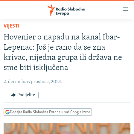
Dostupni
linkovi
Pređite
VIJESTI
na
VIJESTI
Hovenier o napadu na kanal Ibar-
glavni
BOSNA I HERCEGOVINA
sadržaj
Lepenac: Još je rano da se zna
SRBIJA
Pređite
krivac, nijedna grupa ili država ne
na
KOSOVO
sme biti isključena
glavnu
CRNA GORA
navigaciju
2. decembar/prosinac, 2024.
Pređite
VIZUELNO
na
Podijelite
PODCASTI
VIDEO
pretragu
RAT U UKRAJINI
FOTOGALERIJE
Dodajte Radio Slobodna Evropa u vaš Google izvor
KINA NA BALKANU
INFOGRAFIKE
RSE PRIČE IZ SVIJETA