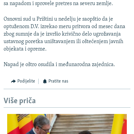
sa napadom i sprovele pretres na severu zemlje.
Osnovni sud u Prištini u nedelju je saopštio da je
optuženom D.V. izrekao meru pritvora od mesec dana
zbog sumnje da je izvršio krivično delo ugrožavanja
ustavnog poretka uništavanjem ili oštećenjem javnih
objekata i opreme.
Napad je oštro osudila i međunarodna zajednica.
Podijelite
Pratite nas
Više priča