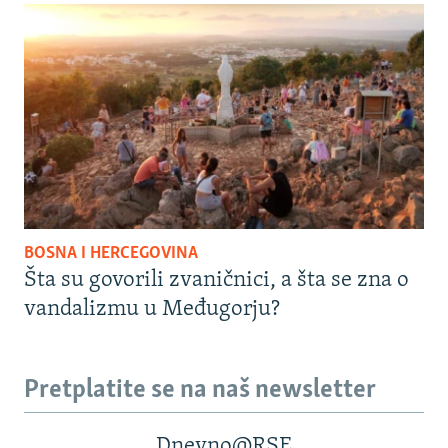
BOSNA I HERCEGOVINA
Šta su govorili zvaničnici, a šta se zna o
vandalizmu u Međugorju?
Pretplatite se na naš newsletter
Dnevno@RSE