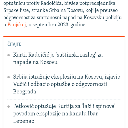
optužnicu protiv Radoičića, bivšeg potpredsjednika
Srpske liste, stranke Srba na Kosovu, koji je preuzeo
odgovornost za smrtonosni napad na Kosovsku policiju
u
Banjskoj
, u septembru 2023. godine.
ČITAJTE
Kurti: Radoičić je 'suštinski razlog' za
napade na Kosovu
Srbija istražuje eksploziju na Kosovu, izjavio
Vučić i odbacio optužbe o odgovornosti
Beograda
Petković optužuje Kurtija za 'laži i spinove'
povodom eksplozije na kanalu Ibar-
Lepenac