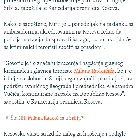
profesionalne grupe i osobe koje podržava i diriguje
Srbija, saopštila je Kancelarija premijera Kosova.
Kako je saopšteno, Kurti je u ponedeljak na sastanku sa
ambasadorima akreditovanim na Kosovu rekao da
policija nastavlja da sprovodi istragu, uz poruku "da će
se kriminalci i teroristi suočiti sa pravdom".
"Govorio je i o značaju izručenja i hapšenja glavnog
kriminalca i glavnog teroriste
Milana Radoičića
, koji je
i dalje na slobodi u Srbiji, organizujući i planirajući, uz
podršku zvaničnog Beograda i predsednika Aleksandra
Vučića, kontinuirane napade na Republike Kosovo",
saopštila je Kancelarija premijera Kosova.
Šta štiti Milana Radoičića u Srbiji?
Kosovske vlasti su izdale nalog za hapšenje i podigle