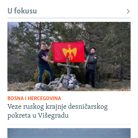
U fokusu
BOSNA I HERCEGOVINA
Veze ruskog krajnje desničarskog
pokreta u Višegradu