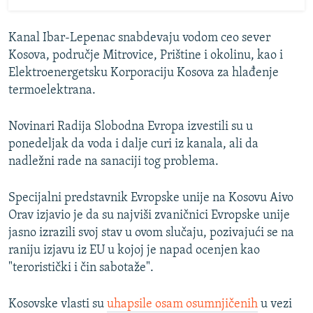
Kanal Ibar-Lepenac snabdevaju vodom ceo sever
Kosova, područje Mitrovice, Prištine i okolinu, kao i
Elektroenergetsku Korporaciju Kosova za hlađenje
termoelektrana.
Novinari Radija Slobodna Evropa izvestili su u
ponedeljak da voda i dalje curi iz kanala, ali da
nadležni rade na sanaciji tog problema.
Specijalni predstavnik Evropske unije na Kosovu Aivo
Orav izjavio je da su najviši zvaničnici Evropske unije
jasno izrazili svoj stav u ovom slučaju, pozivajući se na
raniju izjavu iz EU u kojoj je napad ocenjen kao
"teroristički i čin sabotaže".
Kosovske vlasti su
uhapsile osam osumnjičenih
u vezi