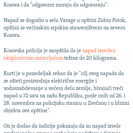
Kosova i da "odgovorni moraju da odgovaraju".
Napad se dogodio u selu Varage u opštini Zubin Potok,
opštini sa većinskim srpskim stanovništvom na severu
Kosova.
Kosovska policija je saopštila da je
napad izveden
eksplozivnim materijalom
težine do 20 kilograma.
Kurti je u ponedeljak rekao da je "cilj ovog napada da
se ošteti proizvodnja električne energije i
vodosnabdevanje u većem delu zemlje, bivajući treći
napad u 72 sata na našu Republiku, posle onih od 26. i
28. novembra na policijsku stanicu u Zvečanu i u blizini
objekta ove opštine".
On je dodao da indicije pokazuju da su napad izvele