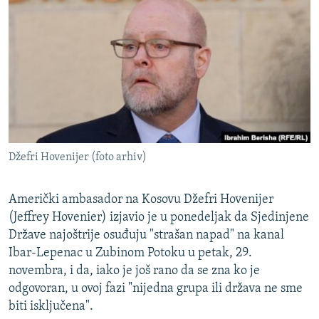
ISPRIČAJ MI
DNEVNO@RSE
SPECIJALI RSE
VIŠE OD NASLOVA
PRATITE NAS
GENOCID U SREBRENICI
POPLAVE I KLIZIŠTA U BIH 2024.
Džefri Hovenijer (foto arhiv)
TV LIBERTY
Sve RFE/RL stranice
POST SCRIPTUM
Američki ambasador na Kosovu Džefri Hovenijer
(Jeffrey Hovenier) izjavio je u ponedeljak da Sjedinjene
MOJA EVROPA
Države najoštrije osuđuju "strašan napad" na kanal
TRI DECENIJE OD RATA U BIH
Ibar-Lepenac u Zubinom Potoku u petak, 29.
SVE KARTE DEJTONA
novembra, i da, iako je još rano da se zna ko je
odgovoran, u ovoj fazi "nijedna grupa ili država ne sme
NASTANAK I RASPAD JUGOSLAVIJE
biti isključena".