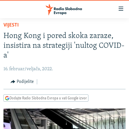
Dostupni
linkovi
Pređite
VIJESTI
na
VIJESTI
Hong Kong i pored skoka zaraze,
glavni
BOSNA I HERCEGOVINA
sadržaj
insistira na strategiji 'nultog COVID-
SRBIJA
Pređite
a'
na
KOSOVO
glavnu
16. februar/veljača, 2022.
CRNA GORA
navigaciju
Pređite
Podijelite
VIZUELNO
na
PODCASTI
VIDEO
pretragu
Dodajte Radio Slobodna Evropa u vaš Google izvor
RAT U UKRAJINI
FOTOGALERIJE
KINA NA BALKANU
INFOGRAFIKE
RSE PRIČE IZ SVIJETA