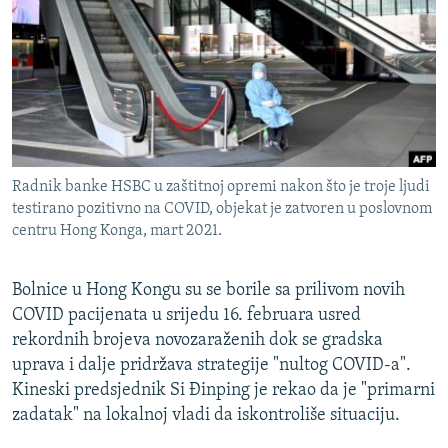
ISPRIČAJ MI
DNEVNO@RSE
SPECIJALI RSE
VIŠE OD NASLOVA
PRATITE NAS
GENOCID U SREBRENICI
Radnik banke HSBC u zaštitnoj opremi nakon što je troje ljudi
POPLAVE I KLIZIŠTA U BIH 2024.
testirano pozitivno na COVID, objekat je zatvoren u poslovnom
centru Hong Konga, mart 2021.
TV LIBERTY
Sve RFE/RL stranice
POST SCRIPTUM
Bolnice u Hong Kongu su se borile sa prilivom novih
MOJA EVROPA
COVID pacijenata u srijedu 16. februara usred
rekordnih brojeva novozaraženih dok se gradska
TRI DECENIJE OD RATA U BIH
uprava i dalje pridržava strategije "nultog COVID-a".
SVE KARTE DEJTONA
Kineski predsjednik Si Đinping je rekao da je "primarni
zadatak" na lokalnoj vladi da iskontroliše situaciju.
NASTANAK I RASPAD JUGOSLAVIJE