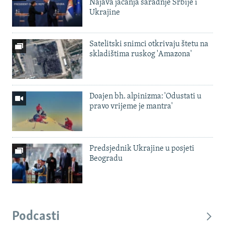
Najava jačanja saradnje Srbije i
Ukrajine
Satelitski snimci otkrivaju štetu na
skladištima ruskog 'Amazona'
Doajen bh. alpinizma: 'Odustati u
pravo vrijeme je mantra'
Predsjednik Ukrajine u posjeti
Beogradu
Podcasti