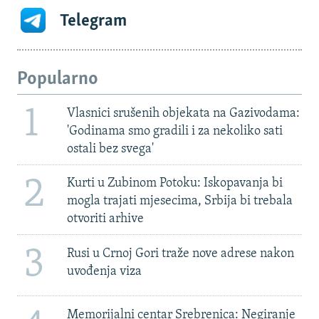
Telegram
Popularno
1
Vlasnici srušenih objekata na Gazivodama:
'Godinama smo gradili i za nekoliko sati
ostali bez svega'
2
Kurti u Zubinom Potoku: Iskopavanja bi
mogla trajati mjesecima, Srbija bi trebala
otvoriti arhive
3
Rusi u Crnoj Gori traže nove adrese nakon
uvođenja viza
Memorijalni centar Srebrenica: Negiranje