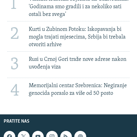
1
'Godinama smo gradili i za nekoliko sati
ostali bez svega'
2
Kurti u Zubinom Potoku: Iskopavanja bi
mogla trajati mjesecima, Srbija bi trebala
otvoriti arhive
3
Rusi u Crnoj Gori traže nove adrese nakon
uvođenja viza
4
Memorijalni centar Srebrenica: Negiranje
genocida poraslo za više od 50 posto
PRATITE NAS