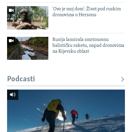
'Ovo je moj dom': Život pod ruskim
dronovima u Hersonu
Rusija lansirala smrtonosnu
balističku raketu, napad dronovima
na Kijevsku oblast
Podcasti