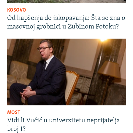
KOSOVO
Od hapšenja do iskopavanja: Šta se zna o
masovnoj grobnici u Zubinom Potoku?
MOST
Vidi li Vučić u univerzitetu neprijatelja
broj 1?