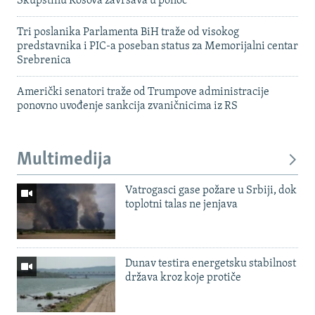
Skupštinu Kosova završava u ponoć
Tri poslanika Parlamenta BiH traže od visokog
predstavnika i PIC-a poseban status za Memorijalni centar
Srebrenica
Američki senatori traže od Trumpove administracije
ponovno uvođenje sankcija zvaničnicima iz RS
Multimedija
Vatrogasci gase požare u Srbiji, dok
toplotni talas ne jenjava
Dunav testira energetsku stabilnost
država kroz koje protiče