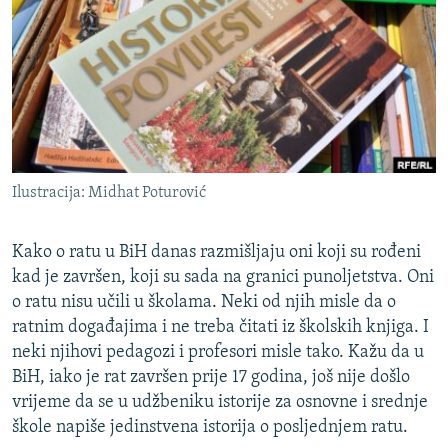
ISPRIČAJ MI
DNEVNO@RSE
SPECIJALI RSE
VIŠE OD NASLOVA
PRATITE NAS
GENOCID U SREBRENICI
Ilustracija: Midhat Poturović
POPLAVE I KLIZIŠTA U BIH 2024.
TV LIBERTY
Sve RFE/RL stranice
Kako o ratu u BiH danas razmišljaju oni koji su rođeni
POST SCRIPTUM
kad je završen, koji su sada na granici punoljetstva. Oni
o ratu nisu učili u školama. Neki od njih misle da o
MOJA EVROPA
ratnim događajima i ne treba čitati iz školskih knjiga. I
TRI DECENIJE OD RATA U BIH
neki njihovi pedagozi i profesori misle tako. Kažu da u
BiH, iako je rat završen prije 17 godina, još nije došlo
SVE KARTE DEJTONA
vrijeme da se u udžbeniku istorije za osnovne i srednje
NASTANAK I RASPAD JUGOSLAVIJE
škole napiše jedinstvena istorija o posljednjem ratu.