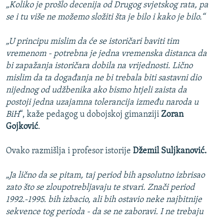
„Koliko je prošlo decenija od Drugog svjetskog rata, pa
se i tu više ne možemo složiti šta je bilo i kako je bilo.“
„U principu mislim da će se istoričari baviti tim
vremenom - potrebna je jedna vremenska distanca da
bi zapažanja istoričara dobila na vrijednosti. Lično
mislim da ta događanja ne bi trebala biti sastavni dio
nijednog od udžbenika ako bismo htjeli zaista da
postoji jedna uzajamna tolerancija između naroda u
BiH
“, kaže pedagog u dobojskoj gimanziji
Zoran
Gojković
.
Ovako razmišlja i profesor istorije
Džemil Suljkanović.
„Ja lično da se pitam, taj period bih apsolutno izbrisao
zato što se zloupotrebljavaju te stvari. Znači period
1992.-1995. bih izbacio, ali bih ostavio neke najbitnije
sekvence tog perioda - da se ne zaboravi. I ne trebaju