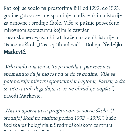
Rat koji se vodio na prostorima BiH od 1992. do 1995.
godine gotovo se i ne spominje u udžbenicima istorije
za osnovne i srednje škole. Više je pažnje posvećeno
mirovnom sporazumu kojim je završen
bosanskohercegovački rat, kaže nastavnik istorije u
Osnovnoj školi „Dositej Obradović“ u Doboju
Nedeljko
Marković.
„Vrlo malo ima tema. To je možda u par rečenica
spomenuto da je bio rat od te do te godine. Više se
potenciraju mirovni sporazumi u Dejtonu, Parizu, a što
se tiče ratnih događaja, to se ne obrađuje uopšte“
,
navodi Marković.
„Nisam upoznata sa programom osnovne škole. U
srednjoj školi ne radimo period 1992. - 1995.“
, kaže
školska psihologinja u Srednjoškolskom centru u