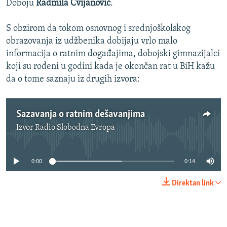
Doboju
Radmila Cvijanović
.
S obzirom da tokom osnovnog i srednjoškolskog
obrazovanja iz udžbenika dobijaju vrlo malo
informacija o ratnim događajima, dobojski gimnazijalci
koji su rođeni u godini kada je okončan rat u BiH kažu
da o tome saznaju iz drugih izvora:
Sazavanja o ratnim dešavanjima
Izvor
Radio Slobodna Evropa
No media source currently available
0:00
0:14
Direktan link