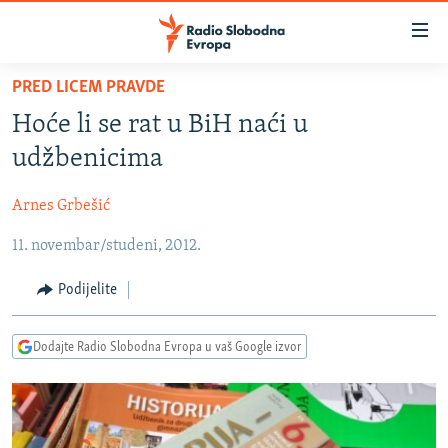
Dostupni
linkovi
Pređite
PRED LICEM PRAVDE
na
VIJESTI
Hoće li se rat u BiH naći u
glavni
BOSNA I HERCEGOVINA
sadržaj
udžbenicima
SRBIJA
Pređite
na
Arnes Grbešić
KOSOVO
glavnu
11. novembar/studeni, 2012.
CRNA GORA
navigaciju
Pređite
VIZUELNO
Podijelite
na
PODCASTI
VIDEO
pretragu
Dodajte Radio Slobodna Evropa u vaš Google izvor
RAT U UKRAJINI
FOTOGALERIJE
KINA NA BALKANU
INFOGRAFIKE
RSE PRIČE IZ SVIJETA