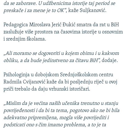
da se zaborave. U udžbenicima istorije taj period se
preskače i za mene je to OK“
, kaže Suljkanović.
Pedagogica Miroslava Jerić Đukić smatra da rat u BiH
zaslužuje više prostora na časovima istorije u osnovnim
i srednjim školama.
„Ali moramo se dogovoriti u kojem obimu i u kakvom
obliku, a da bude jedinstveno za čitavu BiH“,
dodaje.
Psihologinja u dobojskom Srednjoškolskom centru
Radmila Cvijanović kaže da bi posljednju riječ u ovoj
priči trebalo da daju vrhunski istoričari.
„Mislim da je većina naših učenika trenutno u stanju
povrijeđenosti i da bi ta tema, pogotovo ako ne bi bila
adekvatno pripremljena, mogla više povrijediti i
podsticati ono s čim imamo problema, a to je ta