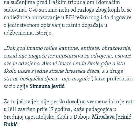
na suđenjima pred Haškim tribunalom i domaćim
sudovima. Ovo su samo neki od razloga zbog kojih bi se
nadležni za obrazovanje u BiH teško mogli da dogovore
o jedinstvenom opisivanju ratnih događaja u
udžbenicima istorije.
„Dok god imamo tolike kantone, entitete, obrazovanje,
zasad nije moguće jer minstarstva su odvojena, ustvari
sve je odvojeno. Ako vi imate i sada škole gdje u istu
školu ulaze s jedne strane hrvatska djeca, a s druge
strane bošnjačka djeca - nije moguće“
, kaže profesorica
sociologije
Simeuna Jevtić
.
Za to još uvijek nije prošlo dovoljno vremena iako je rat
u BiH završen prije 17 godina, kaže pedagogica u
Srednjoj ugostiteljskoj školi u Doboju
Miroslava Jerinić
Đukić
: