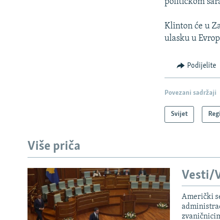
političkom sar
Klinton će u Z
ulasku u Evrops
Podijelite
Povezani sadržaji
Svijet
Reg
Više priča
Vesti/V
Američki s
administra
zvaničnici