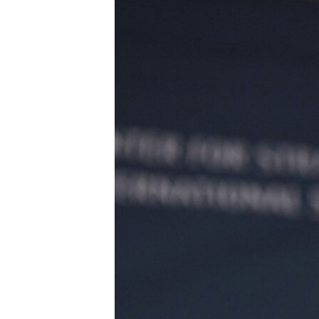
ISPRIČAJ MI
DNEVNO@RSE
SPECIJALI RSE
VIŠE OD NASLOVA
GENOCID U SREBRENICI
POPLAVE I KLIZIŠTA U BIH 2024.
TV LIBERTY
POST SCRIPTUM
MOJA EVROPA
TRI DECENIJE OD RATA U BIH
SVE KARTE DEJTONA
NASTANAK I RASPAD JUGOSLAVIJE