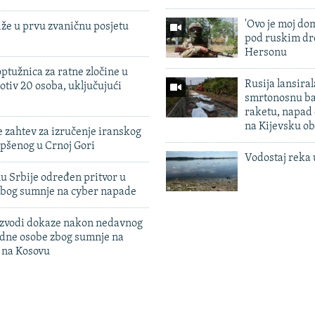
'Ovo je moj dom
iže u prvu zvaničnu posjetu
pod ruskim dr
Hersonu
ptužnica za ratne zločine u
Rusija lansiral
otiv 20 osoba, uključujući
smrtonosnu ba
raketu, napad
na Kijevsku ob
 zahtev za izručenje iranskog
pšenog u Crnoj Gori
Vodostaj reka 
u Srbije određen pritvor u
zbog sumnje na cyber napade
 izvodi dokaze nakon nedavnog
edne osobe zbog sumnje na
n na Kosovu