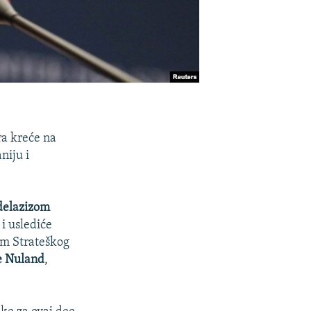
ra kreće na
niju i
elazizom
 i uslediće
om Strateškog
e Nuland
,