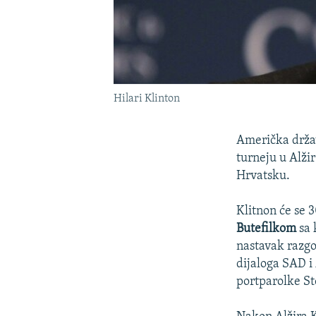
Hilari Klinton
Američka drža
turneju u Alžir
Hrvatsku.
Klitnon će se 
Butefilkom
sa 
nastavak razgo
dijaloga SAD i 
portparolke St