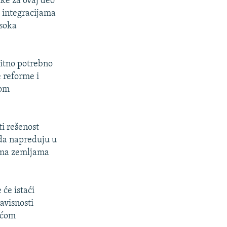
ke za ovaj deo
m integracijama
isoka
hitno potrebno
 reforme i
nom
ti rešenost
 da napreduju u
bema zemljama
će istaći
avisnosti
ećom