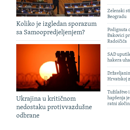
Zelenski st
Beogradu
Koliko je izgledan sporazum
Podignuta o
sa Samoopredjeljenjem?
Đakovici pr
Radoičića
SAD uputile
hakera uha
Državljanin
Hrvatskoj 
Tužilaštvo
Ukrajina u kritičnom
hapšenja j
ratni zloči
nedostaku protivvazdušne
odbrane