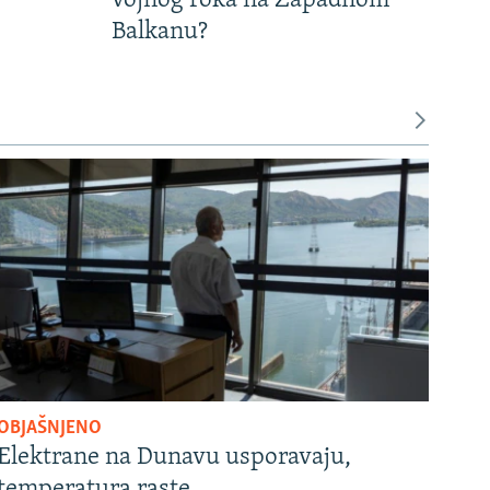
vojnog roka na Zapadnom
Balkanu?
OBJAŠNJENO
Elektrane na Dunavu usporavaju,
temperatura raste