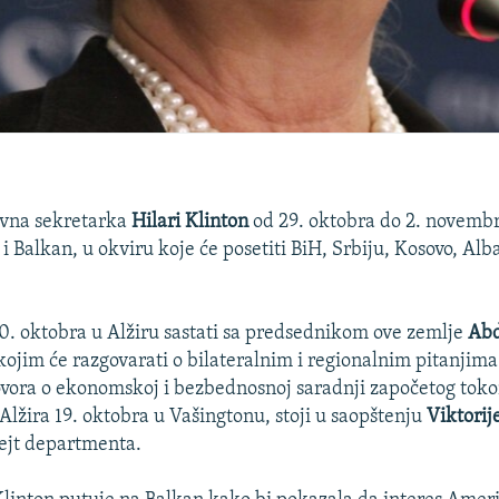
vna sekretarka
Hilari Klinton
od 29. oktobra do 2. novemb
 i Balkan, u okviru koje će posetiti BiH, Srbiju, Kosovo, Alba
30. oktobra u Alžiru sastati sa predsednikom ove zemlje
Abd
kojim će razgovarati o bilateralnim i regionalnim pitanjima
vora o ekonomskoj i bezbednosnoj saradnji započetog tok
Alžira 19. oktobra u Vašingtonu, stoji u saopštenju
Viktorij
ejt departmenta.