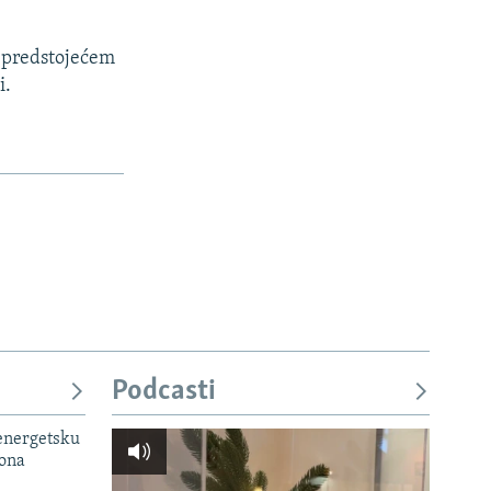
o predstojećem
i.
Podcasti
 energetsku
iona