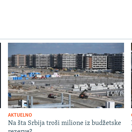
AKTUELNO
Na šta Srbija troši milione iz budžetske
rezerve?