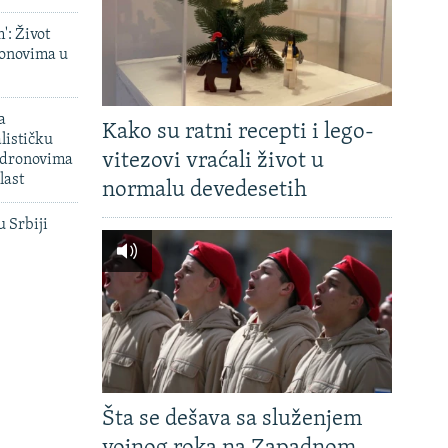
': Život
onovima u
a
Kako su ratni recepti i lego-
lističku
vitezovi vraćali život u
 dronovima
last
normalu devedesetih
u Srbiji
Šta se dešava sa služenjem