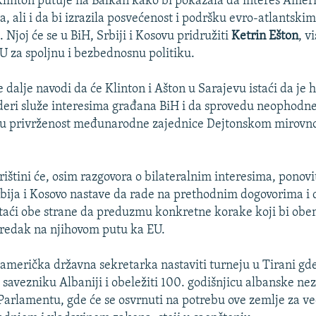
linton putuje na Balkan kako bi pokazala da interes Ameri
a, ali i da bi izrazila posvećenost i podršku evro-atlantski
. Njoj će se u BiH, Srbiji i Kosovu pridružiti
Ketrin Ešton
, v
U za spoljnu i bezbednosnu politiku.
 dalje navodi da će Klinton i Ašton u Sarajevu istaći da je 
ideri služe interesima građana BiH i da sprovedu neophodne
stu privrženost međunarodne zajednice Dejtonskom mirov
ištini će, osim razgovora o bilateralnim interesima, ponovi
bija i Kosovo nastave da rade na prethodnim dogovorima i
staći obe strane da preduzmu konkretne korake koji bi o
redak na njihovom putu ka EU.
američka državna sekretarka nastaviti turneju u Tirani gde 
avezniku Albaniji i obeležiti 100. godišnjicu albanske nez
arlamentu, gde će se osvrnuti na potrebu ove zemlje za v