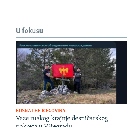
U fokusu
BOSNA I HERCEGOVINA
Veze ruskog krajnje desničarskog
pokreta u Višegradu