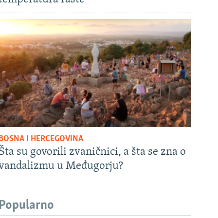
BOSNA I HERCEGOVINA
Šta su govorili zvaničnici, a šta se zna o
vandalizmu u Međugorju?
Popularno