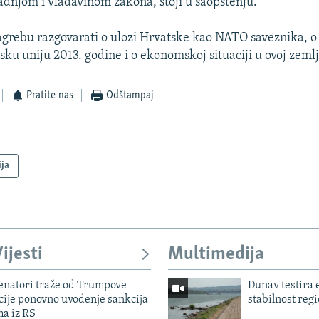
adnjom i vladavinom zakona, stoji u saopštenju.
agrebu razgovarati o ulozi Hrvatske kao NATO saveznika, 
ku uniju 2013. godine i o ekonomskoj situaciji u ovoj zemlj
Pratite nas
Odštampaj
ija
ijesti
Multimedija
enatori traže od Trumpove
Dunav testira
cije ponovno uvođenje sankcija
stabilnost reg
ma iz RS