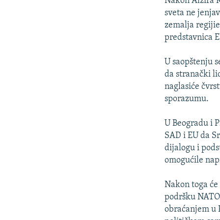
Nakon Alžira K
sveta ne jenjav
zemalja regijie
predstavnica E
U saopštenju se
da stranački l
naglasiće čvr
sporazumu.
U Beogradu i Pr
SAD i EU da Sr
dijalogu i pod
omogućile nap
Nakon toga će 
podršku NATO s
obraćanjem u P