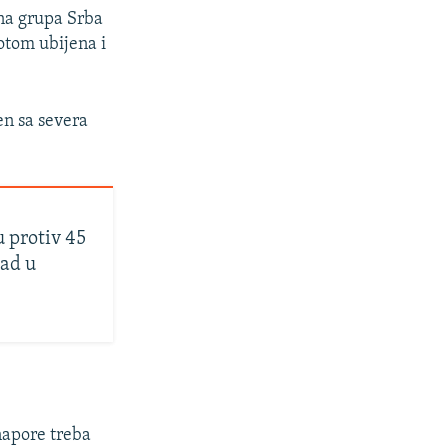
na grupa Srba
otom ubijena i
en sa severa
 protiv 45
pad u
napore treba