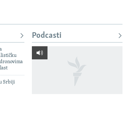
Podcasti
a
lističku
 dronovima
last
u Srbiji
Kako su ratni recepti i lego-
onovi
vitezovi vraćali život u
i Amazon' u
Peterburga
normalu devedesetih
': Ruski