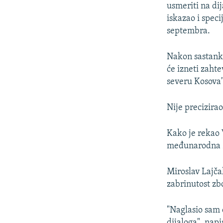
usmeriti na dij
iskazao i spec
septembra.
Nakon sastanka
će izneti zaht
severu Kosova"
Nije precizira
Kako je rekao V
međunarodna zaj
Miroslav Lajča
zabrinutost zbo
"Naglasio sam
dijaloga", napi