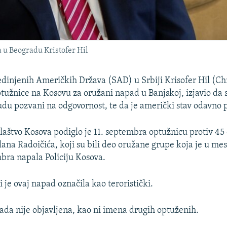
u Beogradu Kristofer Hil
injenih Američkih Država (SAD) u Srbiji Krisofer Hil (Chr
tužnice na Kosovu za oružani napad u Banjskoj, izjavio da
du pozvani na odgovornost, te da je američki stav odavno 
ilaštvo Kosova podiglo je 11. septembra optužnicu protiv 45
lana Radoičića, koji su bili deo oružane grupe koja je u me
bra napala Policiju Kosova.
i je ovaj napad označila kao teroristički.
ada nije objavljena, kao ni imena drugih optuženih.