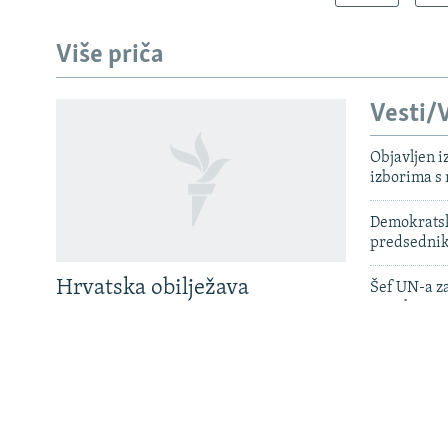
Više priča
Vesti/V
Objavljen i
PRATITE NAS
izborima s
Demokratski
predsedni
Sve RFE/RL stranice
Hrvatska obilježava
Šef UN-a za
pogubio na
godišnjicu 'Oluje', Plenković
najavio nova prava za
Hrvatska ob
branitelje
Plenković n
Njemačka is
u blizini u