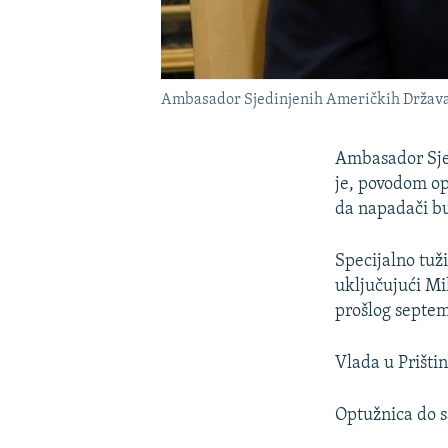
Ambasador Sjedinjenih Američkih Država 
Ambasador Sjed
je, povodom op
da napadači bu
Specijalno tuž
uključujući Mi
prošlog septem
Vlada u Prištin
Optužnica do s