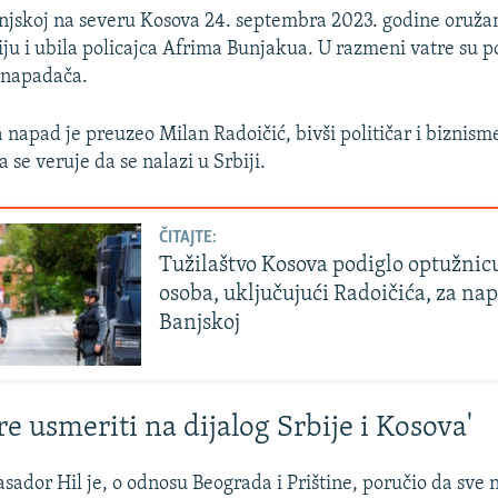
njskoj na severu Kosova 24. septembra 2023. godine oruža
ciju i ubila policajca Afrima Bunjakua. U razmeni vatre su p
h napadača.
 napad je preuzeo Milan Radoičić, bivši političar i biznism
 se veruje da se nalazi u Srbiji.
ČITAJTE:
Tužilaštvo Kosova podiglo optužnicu
osoba, uključujući Radoičića, za na
Banjskoj
e usmeriti na dijalog Srbije i Kosova'
ador Hil je, o odnosu Beograda i Prištine, poručio da sve 