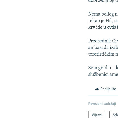
dobrovoljnog d
Nema boljeg na
rekao je Hil, 
krv ide u ovdaš
Predsednik Crv
ambasada izabr
terorističkim
Sem građana ko
službenici am
Podijelite
Povezani sadržaji
Vijesti
Srb