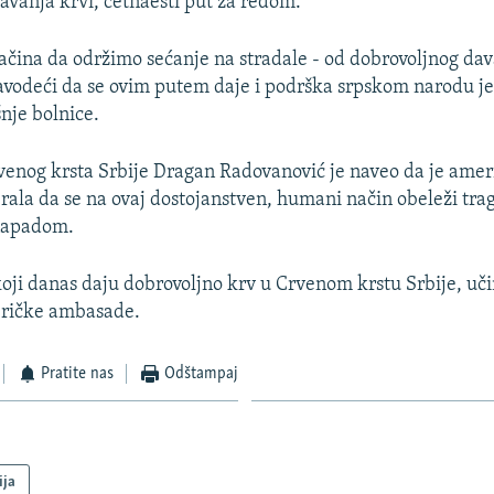
avanja krvi, četnaesti put za redom.
čina da održimo sećanje na stradale - od dobrovoljnog dav
navodeći da se ovim putem daje i podrška srpskom narodu je
nje bolnice.
enog krsta Srbije Dragan Radovanović je naveo da je amer
ala da se na ovaj dostojanstven, humani način obeleži tra
 napadom.
ji danas daju dobrovoljno krv u Crvenom krstu Srbije, učini
eričke ambasade.
Pratite nas
Odštampaj
ija