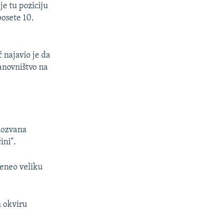
je tu poziciju
posete 10.
 najavio je da
tanovništvo na
akozvana
ini".
reneo veliku
 okviru