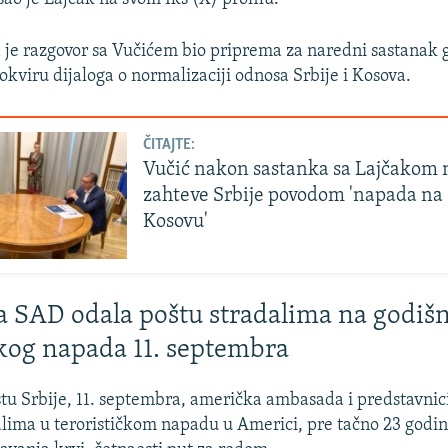
 je razgovor sa Vučićem bio priprema za naredni sastanak 
okviru dijaloga o normalizaciji odnosa Srbije i Kosova.
ČITAJTE:
Vučić nakon sastanka sa Lajčakom 
zahteve Srbije povodom 'napada na
Kosovu'
SAD odala poštu stradalima na godišn
čkog napada 11. septembra
u Srbije, 11. septembra, američka ambasada i predstavnici
alima u terorističkom napadu u Americi, pre tačno 23 godi