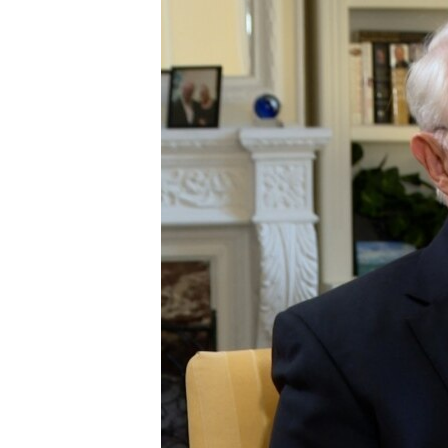
ISPRIČAJ MI
DNEVNO@RSE
SPECIJALI RSE
VIŠE OD NASLOVA
GENOCID U SREBRENICI
POPLAVE I KLIZIŠTA U BIH 2024.
TV LIBERTY
POST SCRIPTUM
MOJA EVROPA
TRI DECENIJE OD RATA U BIH
SVE KARTE DEJTONA
NASTANAK I RASPAD JUGOSLAVIJE