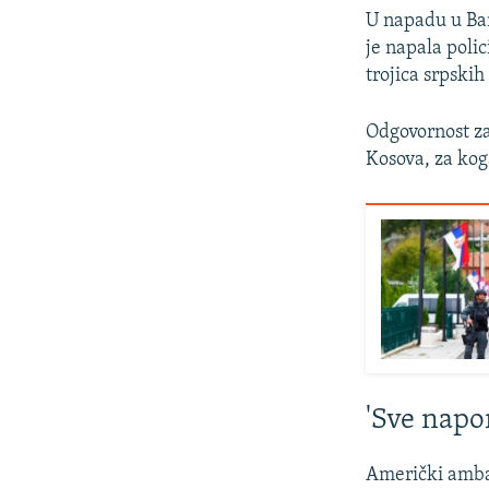
U napadu u Ba
je napala poli
trojica srpski
Odgovornost za
Kosova, za koga
'Sve napor
Američki ambas