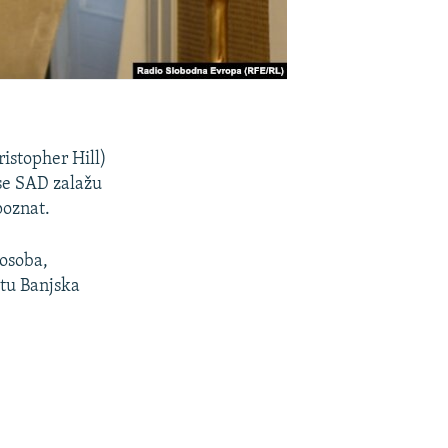
istopher Hill)
 se SAD zalažu
poznat.
 osoba,
stu Banjska