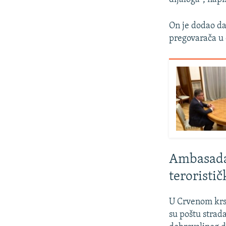
On je dodao da
pregovarača u 
Ambasada 
teroristi
U Crvenom krst
su poštu strad