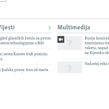
ijesti
Multimedija
zgled glasačkih listića na prvim
Rusija lansiral
 novim tehnologijama u BiH
smrtonosnu ba
raketu, napad
na Kijevsku ob
 savez Kosova traži poziciju
ka
Vodostaj reka 
 ljudska prava: Iran od marta
jmanje 56 osoba
Ukrajinski dr
ilježava godišnjicu 'Oluje',
pogodili 'rusk
ajavio nova prava za branitelje
blizini Sankt 
tražuje prijavu letećeg objekta
'Ljudski safari
krajinskog aviona na