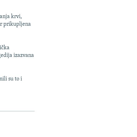
anja krvi,
r prikupljena
ička
gedija izazvana
li su to i