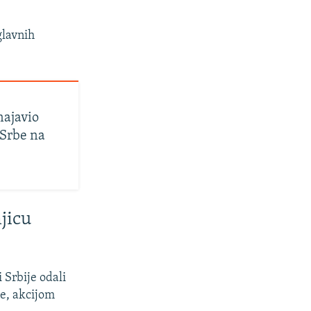
glavnih
najavio
 Srbe na
jicu
 Srbije odali
ne, akcijom