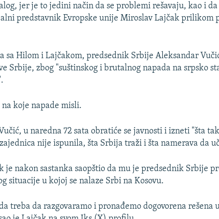
alog, jer je to jedini način da se problemi rešavaju, kao i da 
ijalni predstavnik Evropske unije Miroslav Lajčak prilikom 
 sa Hilom i Lajčakom, predsednik Srbije Aleksandar Vučić
eve Srbije, zbog "suštinskog i brutalnog napada na srpsko s
.
o na koje napade misli.
učić, u naredna 72 sata obratiće se javnosti i izneti "šta t
ednica nije ispunila, šta Srbija traži i šta namerava da uč
k je nakon sastanka saopštio da mu je predsednik Srbije p
g situacije u kojoj se nalaze Srbi na Kosovu.
 da treba da razgovaramo i pronađemo dogovorena rešena u
sao je Lajčak na svom Iks (X) profilu.