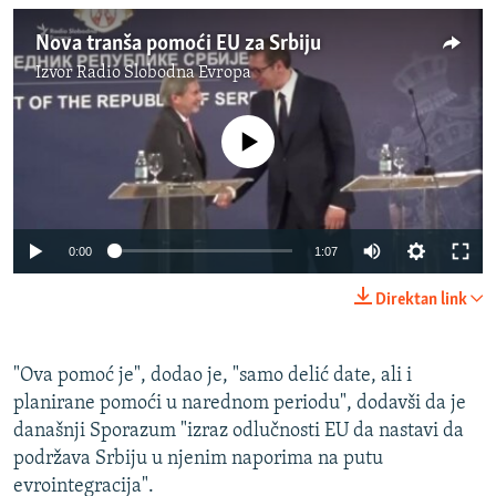
Nova tranša pomoći EU za Srbiju
Izvor
Radio Slobodna Evropa
No media source currently available
0:00
1:07
Direktan link
"Ova pomoć je", dodao je, "samo delić date, ali i
planirane pomoći u narednom periodu", dodavši da je
današnji Sporazum "izraz odlučnosti EU da nastavi da
podržava Srbiju u njenim naporima na putu
evrointegracija".