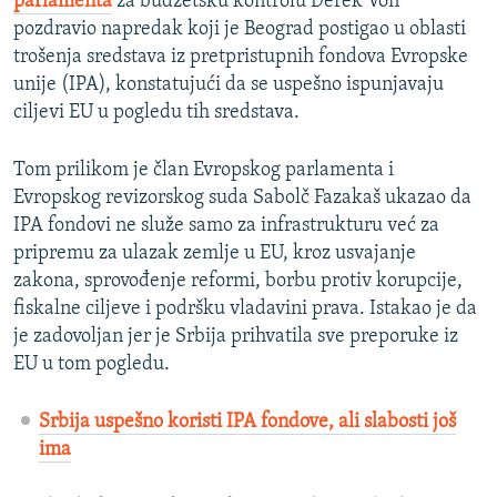
parlamenta
za budžetsku kontrolu Derek Von
pozdravio napredak koji je Beograd postigao u oblasti
trošenja sredstava iz pretpristupnih fondova Evropske
unije (IPA), konstatujući da se uspešno ispunjavaju
ciljevi EU u pogledu tih sredstava.
Tom prilikom je član Evropskog parlamenta i
Evropskog revizorskog suda Sabolč Fazakaš ukazao da
IPA fondovi ne služe samo za infrastrukturu već za
pripremu za ulazak zemlje u EU, kroz usvajanje
zakona, sprovođenje reformi, borbu protiv korupcije,
fiskalne ciljeve i podršku vladavini prava. Istakao je da
je zadovoljan jer je Srbija prihvatila sve preporuke iz
EU u tom pogledu.
Srbija uspešno koristi IPA fondove, ali slabosti još
ima