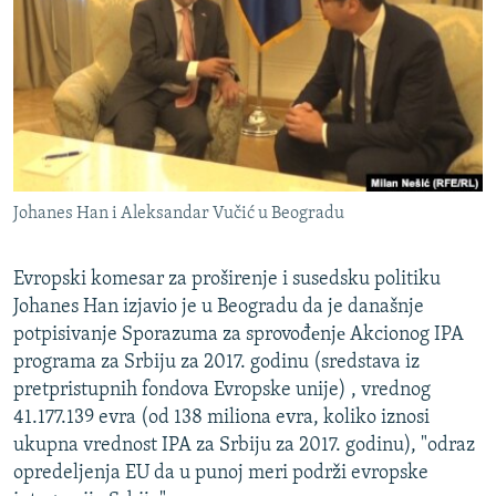
ISPRIČAJ MI
DNEVNO@RSE
SPECIJALI RSE
VIŠE OD NASLOVA
PRATITE NAS
GENOCID U SREBRENICI
Johanes Han i Aleksandar Vučić u Beogradu
POPLAVE I KLIZIŠTA U BIH 2024.
TV LIBERTY
Sve RFE/RL stranice
Evropski komesar za proširenje i susedsku politiku
POST SCRIPTUM
Johanes Han izjavio je u Beogradu da je današnje
potpisivanje Sporazuma za sprovođеnjе Akcionog IPA
MOJA EVROPA
programa za Srbiju za 2017. godinu (sredstava iz
TRI DECENIJE OD RATA U BIH
pretpristupnih fondova Evropske unije) , vrednog
41.177.139 evra (od 138 miliona evra, koliko iznosi
SVE KARTE DEJTONA
ukupna vrednost IPA za Srbiju za 2017. godinu), "odraz
NASTANAK I RASPAD JUGOSLAVIJE
opredeljenja EU da u punoj meri podrži evropske