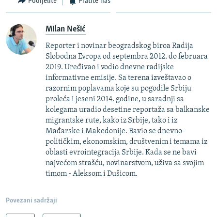
Podijelite
Pratite nas
Milan Nešić
Reporter i novinar beogradskog biroa Radija
Slobodna Evropa od septembra 2012. do februara
2019. Uređivao i vodio dnevne radijske
informativne emisije. Sa terena izveštavao o
razornim poplavama koje su pogodile Srbiju
proleća i jeseni 2014. godine, u saradnji sa
kolegama uradio desetine reportaža sa balkanske
migrantske rute, kako iz Srbije, tako i iz
Mađarske i Makedonije. Bavio se dnevno-
političkim, ekonomskim, društvenim i temama iz
oblasti evrointegracija Srbije. Kada se ne bavi
najvećom strašću, novinarstvom, uživa sa svojim
timom - Aleksom i Dušicom.
Povezani sadržaji