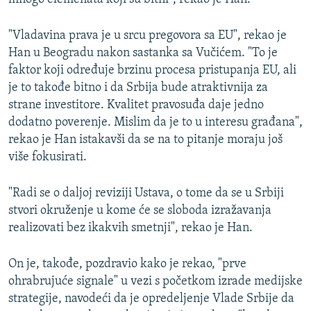
"Vladavina prava je u srcu pregovora sa EU", rekao je
Han u Beogradu nakon sastanka sa Vučićem. "To je
faktor koji određuje brzinu procesa pristupanja EU, ali
je to takođe bitno i da Srbija bude atraktivnija za
strane investitore. Kvalitet pravosuđa daje jedno
dodatno poverenje. Mislim da je to u interesu građana",
rekao je Han istakavši da se na to pitanje moraju još
više fokusirati.
"Radi se o daljoj reviziji Ustava, o tome da se u Srbiji
stvori okruženje u kome će se sloboda izražavanja
realizovati bez ikakvih smetnji", rekao je Han.
On je, takođe, pozdravio kako je rekao, "prve
ohrabrujuće signale" u vezi s početkom izrade medijske
strategije, navodeći da je opredeljenje Vlade Srbije da