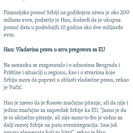
Finansijska pomoć Srbiji na godišnjem nivou je oko 200
miliona evra, podsetio je Han, dodavši da je ukupna
pomoć data u poslednjih 10 godina oko dve milijarde
evra.
Han: Vladavina prava u srcu pregovora sa EU
Na sastanku se razgovaralo i o odnosima Beograda i
Prištine i situaciji u regionu, kao i o stvarima koje
Srbija mora da popravi u oblasti vladavine prava, rekao
je Vučić.
Han je naveo da je Kosovo značajno pitanje, ali da nije i
jedino značajno za napredak Srbije ka EU. "Jasno je da
je to aktuelno pitanje, ali nije samo to što je važno za
dalji razvoj Srbije na putu evrointegracija. Ima još
mnogo elemenata koji su bitni", rekao je Han.