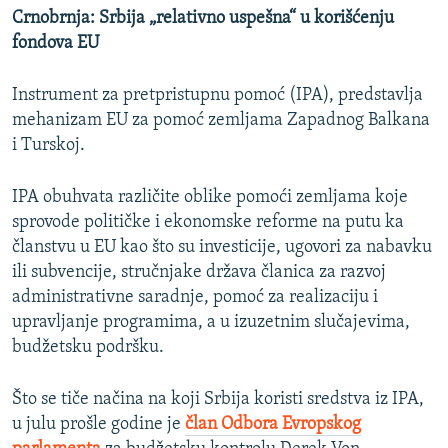
Crnobrnja: Srbija „relativno uspešna“ u korišćenju
fondova EU
Instrument za pretpristupnu pomoć (IPA), predstavlja
mehanizam EU za pomoć zemljama Zapadnog Balkana
i Turskoj.
IPA obuhvata različite oblike pomoći zemljama koje
sprovode političke i ekonomske reforme na putu ka
članstvu u EU kao što su investicije, ugovori za nabavku
ili subvencije, stručnjake država članica za razvoj
administrativne saradnje, pomoć za realizaciju i
upravljanje programima, a u izuzetnim slučajevima,
budžetsku podršku.
Što se tiče načina na koji Srbija koristi sredstva iz IPA,
u julu prošle godine je
član Odbora Evropskog