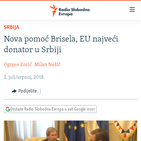
Dostupni
linkovi
Pređite
SRBIJA
na
VIJESTI
Nova pomoć Brisela, EU najveći
glavni
BOSNA I HERCEGOVINA
sadržaj
donator u Srbiji
SRBIJA
Pređite
na
Ognjen Zorić
Milan Nešić
KOSOVO
glavnu
2. juli/srpanj, 2018.
CRNA GORA
navigaciju
Pređite
VIZUELNO
Podijelite
na
PODCASTI
VIDEO
pretragu
Dodajte Radio Slobodna Evropa u vaš Google izvor
RAT U UKRAJINI
FOTOGALERIJE
KINA NA BALKANU
INFOGRAFIKE
RSE PRIČE IZ SVIJETA