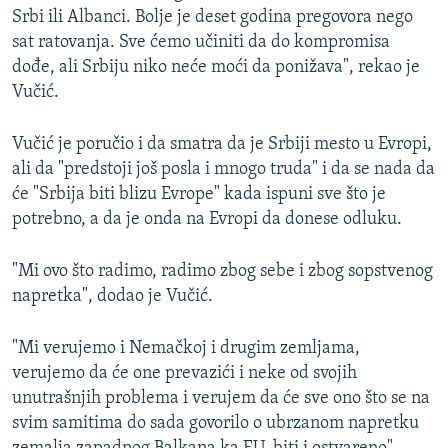
Srbi ili Albanci. Bolje je deset godina pregovora nego
sat ratovanja. Sve ćemo učiniti da do kompromisa
dođe, ali Srbiju niko neće moći da ponižava", rekao je
Vučić.
Vučić je poručio i da smatra da je Srbiji mesto u Evropi,
ali da "predstoji još posla i mnogo truda" i da se nada da
će "Srbija biti blizu Evrope" kada ispuni sve što je
potrebno, a da je onda na Evropi da donese odluku.
"Mi ovo što radimo, radimo zbog sebe i zbog sopstvenog
napretka", dodao je Vučić.
"Mi verujemo i Nemačkoj i drugim zemljama,
verujemo da će one prevazići i neke od svojih
unutrašnjih problema i verujem da će sve ono što se na
svim samitima do sada govorilo o ubrzanom napretku