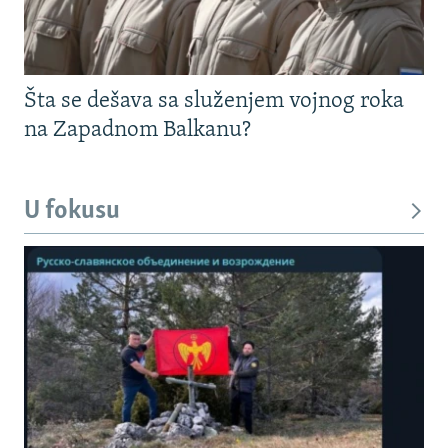
Šta se dešava sa služenjem vojnog roka
na Zapadnom Balkanu?
U fokusu