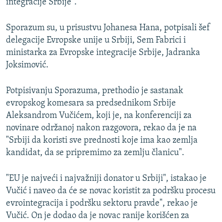
integracije Srbije".
Sporazum su, u prisustvu Johanesa Hana, potpisali šef
delegacije Evropske unije u Srbiji, Sem Fabrici i
ministarka za Evropske integracije Srbije, Jadranka
Joksimović.
Potpisivanju Sporazuma, prethodio je sastanak
evropskog komesara sa predsednikom Srbije
Aleksandrom Vučićem, koji je, na konferenciji za
novinare održanoj nakon razgovora, rekao da je na
"Srbiji da koristi sve prednosti koje ima kao zemlja
kandidat, da se pripremimo za zemlju članicu".
"EU je najveći i najvažniji donator u Srbiji", istakao je
Vučić i naveo da će se novac koristit za podršku procesu
evrointegracija i podršku sektoru pravde", rekao je
Vučić. On je dodao da je novac ranije korišćen za