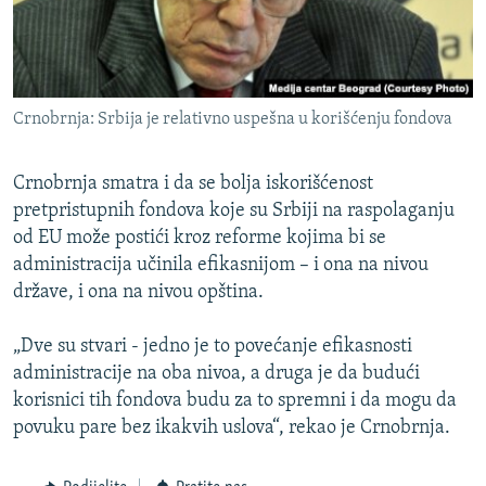
Crnobrnja: Srbija je relativno uspešna u korišćenju fondova
Crnobrnja smatra i da se bolja iskorišćenost
pretpristupnih fondova koje su Srbiji na raspolaganju
od EU može postići kroz reforme kojima bi se
administracija učinila efikasnijom – i ona na nivou
države, i ona na nivou opština.
„Dve su stvari - jedno je to povećanje efikasnosti
administracije na oba nivoa, a druga je da budući
korisnici tih fondova budu za to spremni i da mogu da
povuku pare bez ikakvih uslova“, rekao je Crnobrnja.