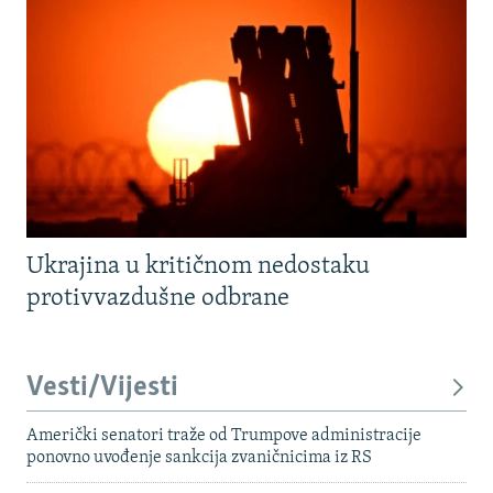
Ukrajina u kritičnom nedostaku
protivvazdušne odbrane
Vesti/Vijesti
Američki senatori traže od Trumpove administracije
ponovno uvođenje sankcija zvaničnicima iz RS