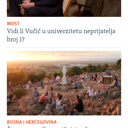
MOST
Vidi li Vučić u univerzitetu neprijatelja
broj 1?
BOSNA I HERCEGOVINA