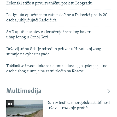
Zelenski stiže u prvu zvaničnu posjetu Beogradu
Podignuta optužnica za ratne zločine u Đakovici protiv 20
osoba, uključujući Radoičića
SAD uputile zahtev za izručenje iranskog hakera
uhapšenog u Crnoj Gori
Državljaninu Srbije određen pritvor u Hrvatskoj zbog
sumnje na cyber napade
Tužilaštvo izvodi dokaze nakon nedavnog hapšenja jedne
osobe zbog sumnje na ratni zločin na Kosovu
Multimedija
Dunav testira energetsku stabilnost
država kroz koje protiče