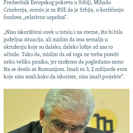
Predsednik Evropskog pokreta u Srbiji, Mihailo
Crnobrnja, ocenio je za RSE da je Srbija, u korišćenju
fondova „relativno uspešna“.
„Nisu iskorišćeni uvek u totalu i na vreme, što bi bila
poželjna situacija, ali mislim da ima zemalja u
okruženju koje su daleko, daleko lošije od nas to
učinile. Tako da, mislim da od toga ne treba praviti
neku veliku paniku, jer možemo da pogledamo samo
šta se desilo sa Rumunijom. Imali su 3, 2 milijarde evra
koje nisu znali kako da iskoriste, nisu imali projekte“.