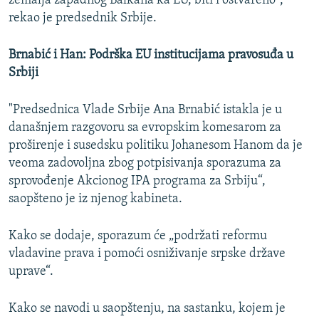
zemalja zapadnog Balkana ka EU, biti i ostvareno",
rekao je predsednik Srbije.
Brnabić i Han: Podrška EU institucijama pravosuđa u
Srbiji
"Predsednica Vlade Srbije Ana Brnabić istakla je u
današnjem razgovoru sa evropskim komesarom za
proširenje i susedsku politiku Johanesom Hanom da je
veoma zadovoljna zbog potpisivanja sporazuma za
sprovođenje Akcionog IPA programa za Srbiju“,
saopšteno je iz njenog kabineta.
Kako se dodaje, sporazum će „podržati reformu
vladavine prava i pomoći osniživanje srpske države
uprave“.
Kako se navodi u saopštenju, na sastanku, kojem je