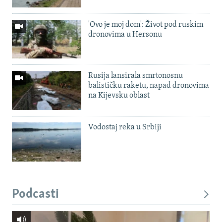
'Ovo je moj dom': Život pod ruskim
dronovima u Hersonu
Rusija lansirala smrtonosnu
balističku raketu, napad dronovima
na Kijevsku oblast
Vodostaj reka u Srbiji
Podcasti