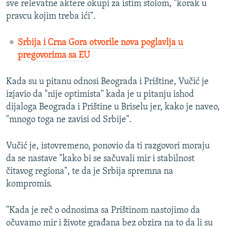
sve relevatne aktere okupi za istim stolom, "korak u
pravcu kojim treba ići".
Srbija i Crna Gora otvorile nova poglavlja u
pregovorima sa EU
Kada su u pitanu odnosi Beograda i Prištine, Vučić je
izjavio da "nije optimista" kada je u pitanju ishod
dijaloga Beograda i Prištine u Briselu jer, kako je naveo,
"mnogo toga ne zavisi od Srbije".
Vučić je, istovremeno, ponovio da ti razgovori moraju
da se nastave "kako bi se sačuvali mir i stabilnost
čitavog regiona", te da je Srbija spremna na
kompromis.
"Kada je reč o odnosima sa Prištinom nastojimo da
očuvamo mir i živote građana bez obzira na to da li su