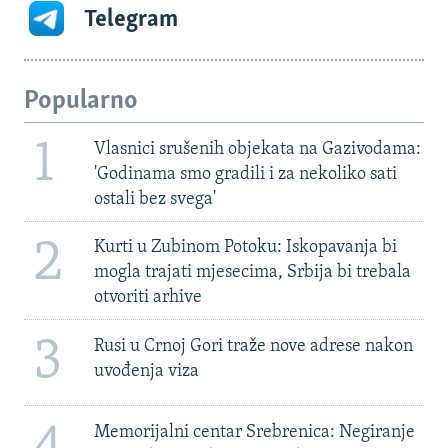
Telegram
Popularno
1
Vlasnici srušenih objekata na Gazivodama:
'Godinama smo gradili i za nekoliko sati
ostali bez svega'
2
Kurti u Zubinom Potoku: Iskopavanja bi
mogla trajati mjesecima, Srbija bi trebala
otvoriti arhive
3
Rusi u Crnoj Gori traže nove adrese nakon
uvođenja viza
Memorijalni centar Srebrenica: Negiranje