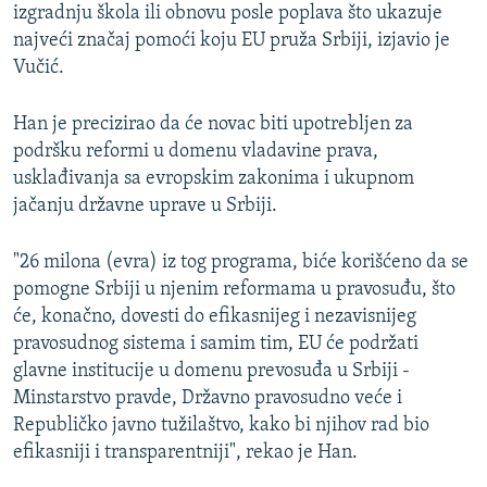
izgradnju škola ili obnovu posle poplava što ukazuje
najveći značaj pomoći koju EU pruža Srbiji, izjavio je
Vučić.
Han je precizirao da će novac biti upotrebljen za
podršku reformi u domenu vladavine prava,
usklađivanja sa evropskim zakonima i ukupnom
jačanju državne uprave u Srbiji.
"26 milona (evra) iz tog programa, biće korišćeno da se
pomogne Srbiji u njenim reformama u pravosuđu, što
će, konačno, dovesti do efikasnijeg i nezavisnijeg
pravosudnog sistema i samim tim, EU će podržati
glavne institucije u domenu prevosuđa u Srbiji -
Minstarstvo pravde, Državno pravosudno veće i
Republičko javno tužilaštvo, kako bi njihov rad bio
efikasniji i transparentniji", rekao je Han.