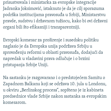
prisustvovala i ministarka za evropske integracije
Jadranka Joksimović, istaknuto je da je cilj sporazuma
podrška institucijama pravosuđa u Srbiji, Ministarstvu
pravde, sudstvu i državnom tužiocu, kako bi ovi državni
organi bili što efikasniji i transparentniji.
Evropski komesar za proširenje i susedsku politiku
naglasio je da Evropska unija podržava Srbiju u
sprovođenju reformi u oblasti pravosuđa, dodajući da
napredak u vladavini prava odlučuje i o brzini
pristupanja Srbije Uniji.
Na sastanku je razgovarano i o predstojećem Samitu o
Zapadnom Balkanu koji se održava 10. jula u Londonu,
u okviru „Berlinskog procesa“, sopšteno je iz kabineta
predsednice vlade Srbije nakon sastanka sa evropskim
komesarom.