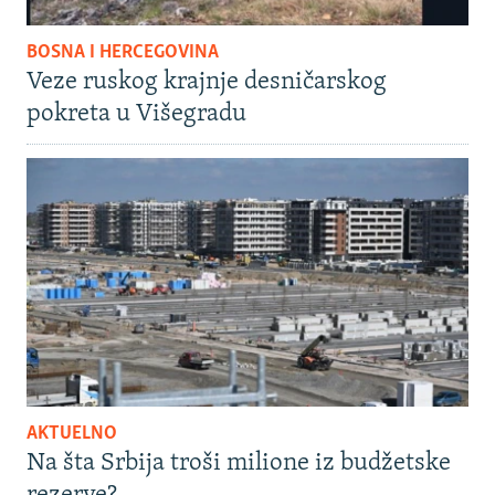
BOSNA I HERCEGOVINA
Veze ruskog krajnje desničarskog
pokreta u Višegradu
AKTUELNO
Na šta Srbija troši milione iz budžetske