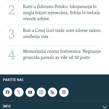
2
Kurti u Zubinom Potoku: Iskopavanja bi
mogla trajati mjesecima, Srbija bi trebala
otvoriti arhive
3
Rusi u Crnoj Gori traže nove adrese nakon
uvođenja viza
4
Memorijalni centar Srebrenica: Negiranje
genocida poraslo za više od 50 posto
PRATITE NAS
INFO