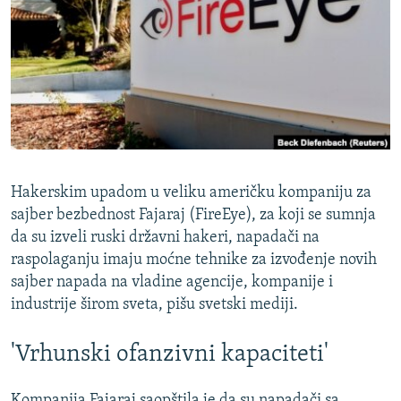
ISPRIČAJ MI
DNEVNO@RSE
SPECIJALI RSE
VIŠE OD NASLOVA
PRATITE NAS
GENOCID U SREBRENICI
POPLAVE I KLIZIŠTA U BIH 2024.
Hakerskim upadom u veliku američku kompaniju za
TV LIBERTY
Sve RFE/RL stranice
sajber bezbednost Fajaraj (FireEye), za koji se sumnja
da su izveli ruski državni hakeri, napadači na
POST SCRIPTUM
raspolaganju imaju moćne tehnike za izvođenje novih
MOJA EVROPA
sajber napada na vladine agencije, kompanije i
industrije širom sveta, pišu svetski mediji.
TRI DECENIJE OD RATA U BIH
SVE KARTE DEJTONA
'Vrhunski ofanzivni kapaciteti'
NASTANAK I RASPAD JUGOSLAVIJE
Kompanija Fajaraj saopštila je da su napadači sa