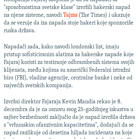
"sposobnostima svetske klase" izvršili hakerski napad
na njene sisteme, navodi
Tajms
(The Times) i ukazuje
da se veruje da iza napada stoje hakeri koje sponzoriše
ruska država.
Napadači sada, kako navodi londonski list, imaju
pristup sofisticiranim alatima za hakerske napade koje
Fajaraj koristi za testiranje odbrambenih sistema svojih
klijenata, među kojima su američki Federalni istražni
biro (FBI), vladine agencije, centralne banke i neke od
najvećih svetskih kompanija.
Izvršni direktor Fajaraja Kevin Mandia rekao je 8.
decembra da je na osnovu svog 25-godišnjeg iskustva u
sajber bezbednosti zaključio da je napad izvršila država
s "vrhunskim ofanzivnim kapacitetima", dodajući da se
napad razlikuje od desetina hiljada incidenata na koje