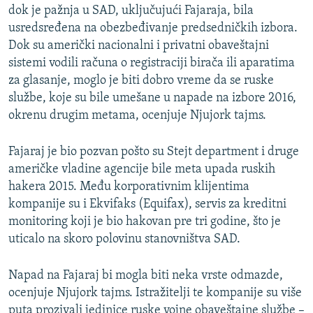
dok je pažnja u SAD, uključujući Fajaraja, bila
usredsređena na obezbeđivanje predsedničkih izbora.
Dok su američki nacionalni i privatni obaveštajni
sistemi vodili računa o registraciji birača ili aparatima
za glasanje, moglo je biti dobro vreme da se ruske
službe, koje su bile umešane u napade na izbore 2016,
okrenu drugim metama, ocenjuje Njujork tajms.
Fajaraj je bio pozvan pošto su Stejt department i druge
američke vladine agencije bile meta upada ruskih
hakera 2015. Među korporativnim klijentima
kompanije su i Ekvifaks (Equifax), servis za kreditni
monitoring koji je bio hakovan pre tri godine, što je
uticalo na skoro polovinu stanovništva SAD.
Napad na Fajaraj bi mogla biti neka vrste odmazde,
ocenjuje Njujork tajms. Istražitelji te kompanije su više
puta prozivali jedinice ruske vojne obaveštajne službe –