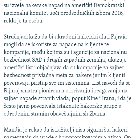
su izvele hakerske napad na američki Demokratski
nacionalni komitet uoči predsedničkih izbora 2016,
rekla je ta osoba.
Stručnjaci kažu da bi ukradeni hakerski alati Fajraja
mogli da se iskoriste za napade na klijente te
kompanije, među kojima su i agencije za nacionalnu
bezbednost SAD i drugih zapadnih zemalja, ukazuje
američki list i objašnjava da su kompanije za sajber
bezbednost privlačna meta za hakere jer im klijenti
poveravaju pristup svojim sistemima. List navodi da se
Fajaraj smatra pionirom u otkrivanju i reagovanju na
sajber napade stranih vlada, poput Kine i Irana, i da je
često javno povezivala istaknute hakerske grupe s
određenim stranim obaveštajnim službama.
Mandia je rekao da istražitelji nisu sigurni šta hakeri
nameravaju da urade s kompromitovanim alatima. On