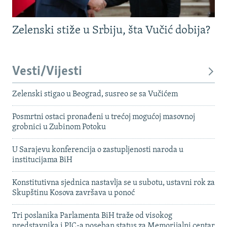
Zelenski stiže u Srbiju, šta Vučić dobija?
Vesti/Vijesti
Zelenski stigao u Beograd, susreo se sa Vučićem
Posmrtni ostaci pronađeni u trećoj mogućoj masovnoj
grobnici u Zubinom Potoku
U Sarajevu konferencija o zastupljenosti naroda u
institucijama BiH
Konstitutivna sjednica nastavlja se u subotu, ustavni rok za
Skupštinu Kosova završava u ponoć
Tri poslanika Parlamenta BiH traže od visokog
predstavnika i PIC-a poseban status za Memorijalni centar