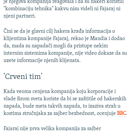
je njegova kompanija reagovala i da su hakeri koristili
"kombinaciju tehnika" kakvu nisu videli ni Fajaraj ni
njeni partneri.
Čini se da je glavni cilj hakera krađa informacija o
klijentima kompanije Fajaraj, rekao je Mandia i dodao
da, mada su napadači mogli da pristupe nekim
internim sistemima kompanije, nije video dokaze da su
uzete informacije njenih klijenata.
'Crveni tim'
Kada veoma cenjena kompanija koju korporacije i
vlade širom sveta koriste da bi se zaštitile od hakerskih
napada, bude meta takvih napada, to izaziva strah u
kostima stručnjaka za sajber bezbednost, ocenjuje
BBC
.
Fajaraj nije prva velika kompanija za sajber