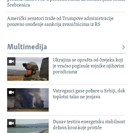
Srebrenica
Američki senatori traže od Trumpove administracije
ponovno uvođenje sankcija zvaničnicima iz RS
Multimedija
Ukrajina se oprašta od čovjeka koji
je vraćao poginule vojnike njihovim
porodicama
Vatrogasci gase požare u Srbiji, dok
toplotni talas ne jenjava
Dunav testira energetsku stabilnost
država kroz koje protiče