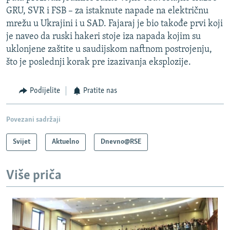
GRU, SVR i FSB – za istaknute napade na električnu
mrežu u Ukrajini i u SAD. Fajaraj je bio takođe prvi koji
je naveo da ruski hakeri stoje iza napada kojim su
uklonjene zaštite u saudijskom naftnom postrojenju,
što je poslednji korak pre izazivanja eksplozije.
Podijelite
Pratite nas
Povezani sadržaji
Svijet
Aktuelno
Dnevno@RSE
Više priča