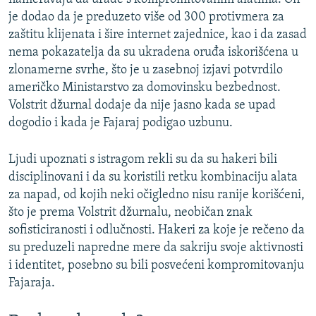
je dodao da je preduzeto više od 300 protivmera za
zaštitu klijenata i šire internet zajednice, kao i da zasad
nema pokazatelja da su ukradena oruđa iskorišćena u
zlonamerne svrhe, što je u zasebnoj izjavi potvrdilo
američko Ministarstvo za domovinsku bezbednost.
Volstrit džurnal dodaje da nije jasno kada se upad
dogodio i kada je Fajaraj podigao uzbunu.
Ljudi upoznati s istragom rekli su da su hakeri bili
disciplinovani i da su koristili retku kombinaciju alata
za napad, od kojih neki očigledno nisu ranije korišćeni,
što je prema Volstrit džurnalu, neobičan znak
sofisticiranosti i odlučnosti. Hakeri za koje je rečeno da
su preduzeli napredne mere da sakriju svoje aktivnosti
i identitet, posebno su bili posvećeni kompromitovanju
Fajaraja.