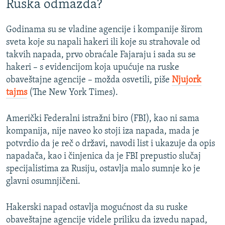
Ruska odmazda?
Godinama su se vladine agencije i kompanije širom
sveta koje su napali hakeri ili koje su strahovale od
takvih napada, prvo obraćale Fajaraju i sada su se
hakeri – s evidencijom koja upućuje na ruske
obaveštajne agencije – možda osvetili, piše
Njujork
tajms
(The New York Times).
Američki Federalni istražni biro (FBI), kao ni sama
kompanija, nije naveo ko stoji iza napada, mada je
potvrdio da je reč o državi, navodi list i ukazuje da opis
napadača, kao i činjenica da je FBI prepustio slučaj
specijalistima za Rusiju, ostavlja malo sumnje ko je
glavni osumnjičeni.
Hakerski napad ostavlja mogućnost da su ruske
obaveštajne agencije videle priliku da izvedu napad,