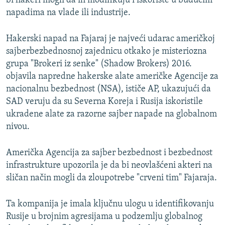
bi hakeri mogli da ih modifikuju i iskoriste u budućim
napadima na vlade ili industrije.
Hakerski napad na Fajaraj je najveći udarac američkoj
sajberbezbednosnoj zajednicu otkako je misteriozna
grupa "Brokeri iz senke" (Shadow Brokers) 2016.
objavila napredne hakerske alate američke Agencije za
nacionalnu bezbednost (NSA), ističe AP, ukazujući da
SAD veruju da su Severna Koreja i Rusija iskoristile
ukradene alate za razorne sajber napade na globalnom
nivou.
Američka Agencija za sajber bezbednost i bezbednost
infrastrukture upozorila je da bi neovlašćeni akteri na
sličan način mogli da zloupotrebe "crveni tim" Fajaraja.
Ta kompanija je imala ključnu ulogu u identifikovanju
Rusije u brojnim agresijama u podzemlju globalnog