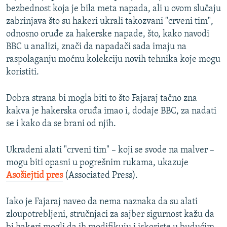
bezbednost koja je bila meta napada, ali u ovom slučaju
zabrinjava što su hakeri ukrali takozvani "crveni tim",
odnosno oruđe za hakerske napade, što, kako navodi
BBC u analizi, znači da napadači sada imaju na
raspolaganju moćnu kolekciju novih tehnika koje mogu
koristiti.
Dobra strana bi mogla biti to što Fajaraj tačno zna
kakva je hakerska oruđa imao i, dodaje BBC, za nadati
se i kako da se brani od njih.
Ukradeni alati "crveni tim" – koji se svode na malver –
mogu biti opasni u pogrešnim rukama, ukazuje
Asošiejtid pres
(Associated Press).
Iako je Fajaraj naveo da nema naznaka da su alati
zloupotrebljeni, stručnjaci za sajber sigurnost kažu da