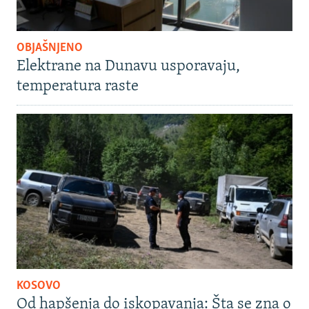
OBJAŠNJENO
Elektrane na Dunavu usporavaju,
temperatura raste
KOSOVO
Od hapšenja do iskopavanja: Šta se zna o