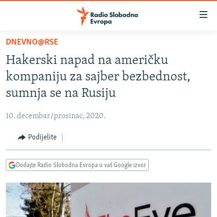
Dostupni
linkovi
Pređite
DNEVNO@RSE
na
VIJESTI
Hakerski napad na američku
glavni
BOSNA I HERCEGOVINA
sadržaj
kompaniju za sajber bezbednost,
SRBIJA
Pređite
sumnja se na Rusiju
na
KOSOVO
glavnu
10. decembar/prosinac, 2020.
CRNA GORA
navigaciju
Pređite
Podijelite
VIZUELNO
na
PODCASTI
VIDEO
pretragu
Dodajte Radio Slobodna Evropa u vaš Google izvor
RAT U UKRAJINI
FOTOGALERIJE
KINA NA BALKANU
INFOGRAFIKE
RSE PRIČE IZ SVIJETA