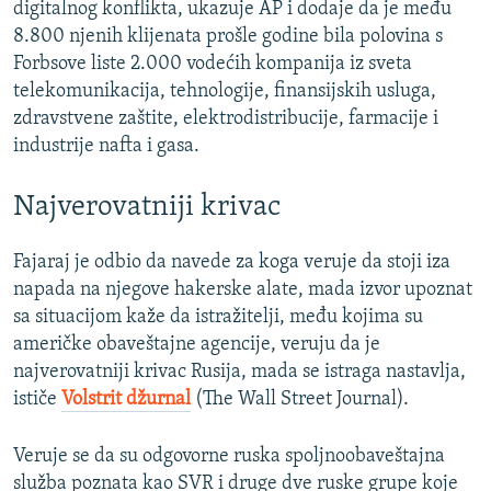
digitalnog konflikta, ukazuje AP i dodaje da je među
8.800 njenih klijenata prošle godine bila polovina s
Forbsove liste 2.000 vodećih kompanija iz sveta
telekomunikacija, tehnologije, finansijskih usluga,
zdravstvene zaštite, elektrodistribucije, farmacije i
industrije nafta i gasa.
Najverovatniji krivac
Fajaraj je odbio da navede za koga veruje da stoji iza
napada na njegove hakerske alate, mada izvor upoznat
sa situacijom kaže da istražitelji, među kojima su
američke obaveštajne agencije, veruju da je
najverovatniji krivac Rusija, mada se istraga nastavlja,
ističe
Volstrit džurnal
(The Wall Street Journal).
Veruje se da su odgovorne ruska spoljnoobaveštajna
služba poznata kao SVR i druge dve ruske grupe koje