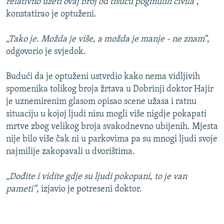
relativno uzeti ovaj broj od tisuću poginulih civila“
,
konstatirao je optuženi.
„Tako je. Možda je više, a možda je manje - ne znam“
,
odgovorio je svjedok.
Budući da je optuženi ustvrdio kako nema vidljivih
spomenika tolikog broja žrtava u Dobrinji doktor Hajir
je uznemirenim glasom opisao scene užasa i ratnu
situaciju u kojoj ljudi nisu mogli više nigdje pokapati
mrtve zbog velikog broja svakodnevno ubijenih. Mjesta
nije bilo više čak ni u parkovima pa su mnogi ljudi svoje
najmilije zakopavali u dvorištima.
„Dođite i vidite gdje su ljudi pokopani, to je van
pameti“
, izjavio je potreseni doktor.