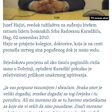
Jusef Hajiri, svedok tužilaštva na suđenju bivšem
ratnom lideru bosanskih Srba Radovanu Karadžiću,
Hag, 02 novembar 2010.
Hajir se prisjetio kolegice, doktorice, koja je na cesti
pronašla mrtvog sina pogođenog dok je nosio vodu.
Svjedokovu procjenu od oko tisuću poginulih civila
samo u Dobrinji, optuženi Karadžić pokušao je
relativizirati prilikom unakrsnog ispitivanja.
„Ja vas potpuno razumijem i shvaćam. Svaka smrt je
veliki događaj, strašan događaj za tog čovjeka i tu
porodicu. Ali mi moramo da se tu bavimo statistikama
za koje ste vi rekli da nisu pouzdane. Znači moramo