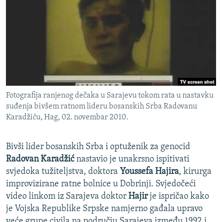
ISPRIČAJ MI
DNEVNO@RSE
SPECIJALI RSE
VIŠE OD NASLOVA
PRATITE NAS
GENOCID U SREBRENICI
Fotografija ranjenog dečaka u Sarajevu tokom rata u nastavku
POPLAVE I KLIZIŠTA U BIH 2024.
suđenja bivšem ratnom lideru bosanskih Srba Radovanu
TV LIBERTY
Sve RFE/RL stranice
Karadžiću, Hag, 02. novembar 2010.
POST SCRIPTUM
Bivši lider bosanskih Srba i optuženik za genocid
MOJA EVROPA
Radovan Karadžić
nastavio je unakrsno ispitivati
TRI DECENIJE OD RATA U BIH
svjedoka tužiteljstva, doktora
Youssefa Hajira
, kirurga
improvizirane ratne bolnice u Dobrinji. Svjedočeći
SVE KARTE DEJTONA
video linkom iz Sarajeva doktor
Hajir
je ispričao kako
NASTANAK I RASPAD JUGOSLAVIJE
je Vojska Republike Srpske namjerno gađala upravo
veće grupe civila na području Sarajeva između 1992.i