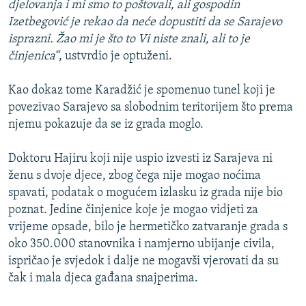
djelovanja i mi smo to poštovali, ali gospodin
Izetbegović je rekao da neće dopustiti da se Sarajevo
isprazni. Žao mi je što to Vi niste znali, ali to je
činjenica“
, ustvrdio je optuženi.
Kao dokaz tome Karadžić je spomenuo tunel koji je
povezivao Sarajevo sa slobodnim teritorijem što prema
njemu pokazuje da se iz grada moglo.
Doktoru Hajiru koji nije uspio izvesti iz Sarajeva ni
ženu s dvoje djece, zbog čega nije mogao noćima
spavati, podatak o mogućem izlasku iz grada nije bio
poznat. Jedine činjenice koje je mogao vidjeti za
vrijeme opsade, bilo je hermetičko zatvaranje grada s
oko 350.000 stanovnika i namjerno ubijanje civila,
ispričao je svjedok i dalje ne mogavši vjerovati da su
čak i mala djeca gađana snajperima.