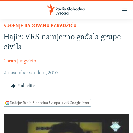
Dostupni
linkovi
Pređite
SUĐENJE RADOVANU KARADŽIĆU
na
VIJESTI
Hajir: VRS namjerno gađala grupe
glavni
BOSNA I HERCEGOVINA
sadržaj
civila
SRBIJA
Pređite
na
Goran Jungvirth
KOSOVO
glavnu
2. novembar/studeni, 2010.
CRNA GORA
navigaciju
Pređite
VIZUELNO
Podijelite
na
PODCASTI
VIDEO
pretragu
Dodajte Radio Slobodna Evropa u vaš Google izvor
RAT U UKRAJINI
FOTOGALERIJE
KINA NA BALKANU
INFOGRAFIKE
RSE PRIČE IZ SVIJETA