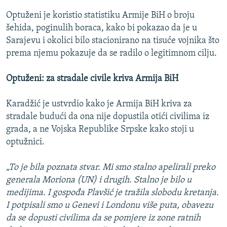
Optuženi je koristio statistiku Armije BiH o broju
šehida, poginulih boraca, kako bi pokazao da je u
Sarajevu i okolici bilo stacionirano na tisuće vojnika što
prema njemu pokazuje da se radilo o legitimnom cilju.
Optuženi: za stradale civile kriva Armija BiH
Karadžić je ustvrdio kako je Armija BiH kriva za
stradale budući da ona nije dopustila otići civilima iz
grada, a ne Vojska Republike Srpske kako stoji u
optužnici.
„To je bila poznata stvar. Mi smo stalno apelirali preko
generala Moriona (UN) i drugih. Stalno je bilo u
medijima. I gospođa Plavšić je tražila slobodu kretanja.
I potpisali smo u Genevi i Londonu više puta, obavezu
da se dopusti civilima da se pomjere iz zone ratnih