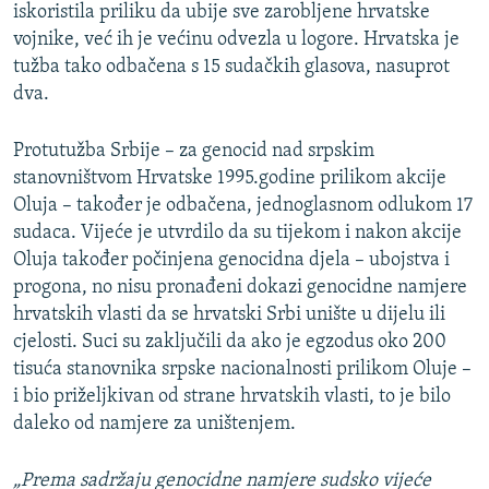
iskoristila priliku da ubije sve zarobljene hrvatske
vojnike, već ih je većinu odvezla u logore. Hrvatska je
tužba tako odbačena s 15 sudačkih glasova, nasuprot
dva.
Protutužba Srbije – za genocid nad srpskim
stanovništvom Hrvatske 1995.godine prilikom akcije
Oluja – također je odbačena, jednoglasnom odlukom 17
sudaca. Vijeće je utvrdilo da su tijekom i nakon akcije
Oluja također počinjena genocidna djela – ubojstva i
progona, no nisu pronađeni dokazi genocidne namjere
hrvatskih vlasti da se hrvatski Srbi unište u dijelu ili
cjelosti. Suci su zaključili da ako je egzodus oko 200
tisuća stanovnika srpske nacionalnosti prilikom Oluje –
i bio priželjkivan od strane hrvatskih vlasti, to je bilo
daleko od namjere za uništenjem.
„Prema sadržaju genocidne namjere sudsko vijeće