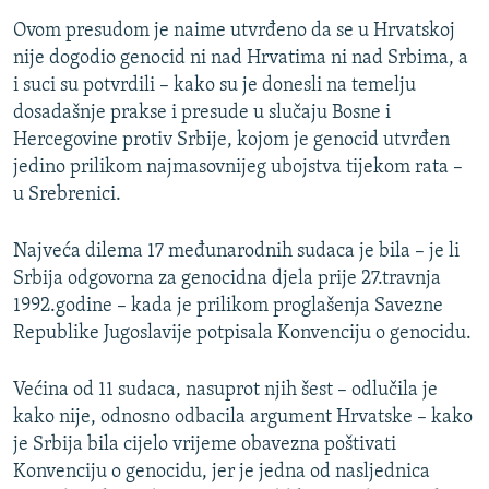
Ovom presudom je naime utvrđeno da se u Hrvatskoj
nije dogodio genocid ni nad Hrvatima ni nad Srbima, a
i suci su potvrdili – kako su je donesli na temelju
dosadašnje prakse i presude u slučaju Bosne i
Hercegovine protiv Srbije, kojom je genocid utvrđen
jedino prilikom najmasovnijeg ubojstva tijekom rata –
u Srebrenici.
Najveća dilema 17 međunarodnih sudaca je bila – je li
Srbija odgovorna za genocidna djela prije 27.travnja
1992.godine – kada je prilikom proglašenja Savezne
Republike Jugoslavije potpisala Konvenciju o genocidu.
Većina od 11 sudaca, nasuprot njih šest – odlučila je
kako nije, odnosno odbacila argument Hrvatske – kako
je Srbija bila cijelo vrijeme obavezna poštivati
Konvenciju o genocidu, jer je jedna od nasljednica