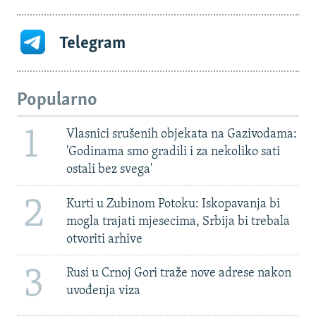
Telegram
Popularno
1
Vlasnici srušenih objekata na Gazivodama:
'Godinama smo gradili i za nekoliko sati
ostali bez svega'
2
Kurti u Zubinom Potoku: Iskopavanja bi
mogla trajati mjesecima, Srbija bi trebala
otvoriti arhive
3
Rusi u Crnoj Gori traže nove adrese nakon
uvođenja viza