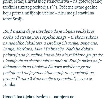
premještanja hrvatskog stanovništva – na gotovo jednoj
trećini zauzetog teritorija 1991. Početne ratne godine
koju prema mišljenju većine – nisu mogli staviti na
teret Srbiji.
„Sud smatra da je utvrđeno da je ubijen veliki broj
osoba od strane JNA i srpskih snaga – tijekom sukoba
na nekoliko lokaliteta u Istočnoj Slavonije, Banovine,
Banije, Korduna, Like i Dalmacije. Nadalje dokazi
pokazuju da je većina žrtava bio dio zaštićene grupe što
ukazuje da su sistematski napadani. Sud je našao da je
dokazano da su ubojstva članova zaštićene grupe
počinjena i da je genocidna namjera uspostavljena -
prema Članku 2 Konvencije o genocidu“
, naveo je
Tomka.
Genocidna djela utvrđena – namjera ne