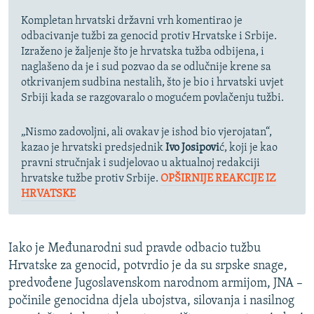
Kompletan hrvatski državni vrh komentirao je
odbacivanje tužbi za genocid protiv Hrvatske i Srbije.
Izraženo je žaljenje što je hrvatska tužba odbijena, i
naglašeno da je i sud pozvao da se odlučnije krene sa
otkrivanjem sudbina nestalih, što je bio i hrvatski uvjet
Srbiji kada se razgovaralo o mogućem povlačenju tužbi.
„Nismo zadovoljni, ali ovakav je ishod bio vjerojatan“,
kazao je hrvatski predsjednik
Ivo Josipovi
ć, koji je kao
pravni stručnjak i sudjelovao u aktualnoj redakciji
hrvatske tužbe protiv Srbije.
OPŠIRNIJE REAKCIJE IZ
HRVATSKE
Iako je Međunarodni sud pravde odbacio tužbu
Hrvatske za genocid, potvrdio je da su srpske snage,
predvođene Jugoslavenskom narodnom armijom, JNA –
počinile genocidna djela ubojstva, silovanja i nasilnog