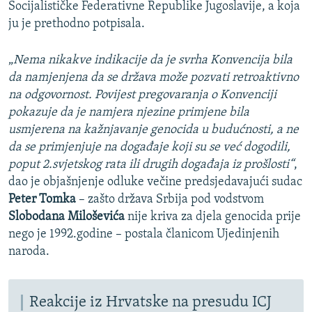
Socijalističke Federativne Republike Jugoslavije, a koja
ju je prethodno potpisala.
„
Nema nikakve indikacije da je svrha Konvencija bila
da namjenjena da se država može pozvati retroaktivno
na odgovornost. Povijest pregovaranja o Konvenciji
pokazuje da je namjera njezine primjene bila
usmjerena na kažnjavanje genocida u budućnosti, a ne
da se primjenjuje na događaje koji su se već dogodili,
poput 2.svjetskog rata ili drugih događaja iz prošlosti“
,
dao je objašnjenje odluke večine predsjedavajući sudac
Peter Tomka
– zašto država Srbija pod vodstvom
Slobodana Miloševića
nije kriva za djela genocida prije
nego je 1992.godine – postala članicom Ujedinjenih
naroda.
Reakcije iz Hrvatske na presudu ICJ