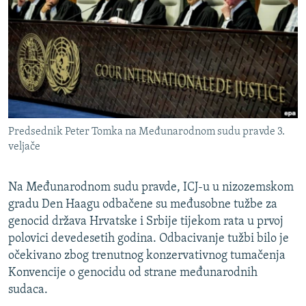
ISPRIČAJ MI
DNEVNO@RSE
SPECIJALI RSE
VIŠE OD NASLOVA
PRATITE NAS
GENOCID U SREBRENICI
Predsednik Peter Tomka na Međunarodnom sudu pravde 3.
POPLAVE I KLIZIŠTA U BIH 2024.
veljače
TV LIBERTY
Sve RFE/RL stranice
POST SCRIPTUM
Na Međunarodnom sudu pravde, ICJ-u u nizozemskom
gradu Den Haagu odbačene su međusobne tužbe za
MOJA EVROPA
genocid država Hrvatske i Srbije tijekom rata u prvoj
TRI DECENIJE OD RATA U BIH
polovici devedesetih godina. Odbacivanje tužbi bilo je
očekivano zbog trenutnog konzervativnog tumačenja
SVE KARTE DEJTONA
Konvencije o genocidu od strane međunarodnih
NASTANAK I RASPAD JUGOSLAVIJE
sudaca.