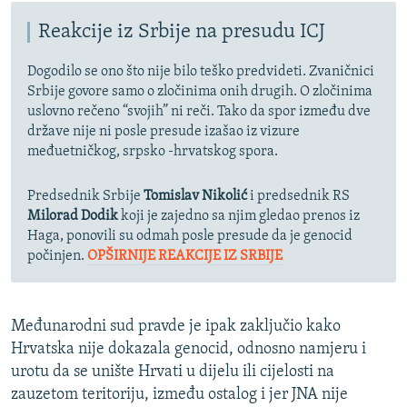
Reakcije iz Srbije na presudu ICJ
Dogodilo se ono što nije bilo teško predvideti. Zvaničnici
Srbije govore samo o zločinima onih drugih. O zločinima
uslovno rečeno “svojih” ni reči. Tako da spor između dve
države nije ni posle presude izašao iz vizure
međuetničkog, srpsko -hrvatskog spora.
Predsednik Srbije
Tomislav Nikolić
i predsednik RS
Milorad Dodik
koji je zajedno sa njim gledao prenos iz
Haga, ponovili su odmah posle presude da je genocid
počinjen.
OPŠIRNIJE REAKCIJE IZ SRBIJE
Međunarodni sud pravde je ipak zaključio kako
Hrvatska nije dokazala genocid, odnosno namjeru i
urotu da se unište Hrvati u dijelu ili cijelosti na
zauzetom teritoriju, između ostalog i jer JNA nije