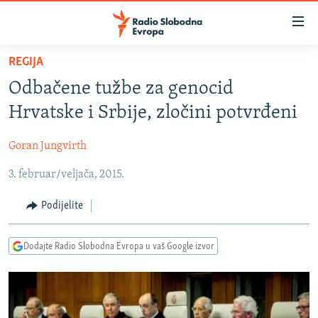
Dostupni
linkovi
Pređite
REGIJA
na
VIJESTI
Odbačene tužbe za genocid
glavni
BOSNA I HERCEGOVINA
sadržaj
Hrvatske i Srbije, zločini potvrđeni
SRBIJA
Pređite
na
Goran Jungvirth
KOSOVO
glavnu
3. februar/veljača, 2015.
CRNA GORA
navigaciju
Pređite
VIZUELNO
Podijelite
na
PODCASTI
VIDEO
pretragu
Dodajte Radio Slobodna Evropa u vaš Google izvor
RAT U UKRAJINI
FOTOGALERIJE
KINA NA BALKANU
INFOGRAFIKE
RSE PRIČE IZ SVIJETA