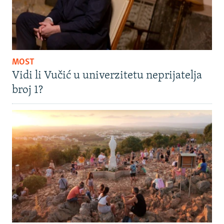
MOST
Vidi li Vučić u univerzitetu neprijatelja
broj 1?