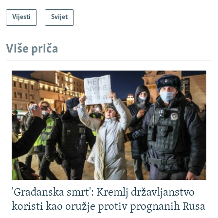
Vijesti
Svijet
Više priča
'Građanska smrt': Kremlj državljanstvo
koristi kao oružje protiv prognanih Rusa