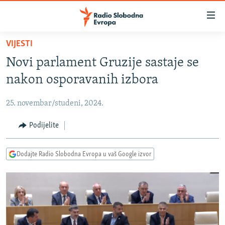
Dostupni
linkovi
Pređite
VIJESTI
na
VIJESTI
Novi parlament Gruzije sastaje se
glavni
BOSNA I HERCEGOVINA
sadržaj
nakon osporavanih izbora
SRBIJA
Pređite
na
25. novembar/studeni, 2024.
KOSOVO
glavnu
CRNA GORA
Podijelite
navigaciju
Pređite
VIZUELNO
na
Dodajte Radio Slobodna Evropa u vaš Google izvor
PODCASTI
VIDEO
pretragu
RAT U UKRAJINI
FOTOGALERIJE
KINA NA BALKANU
INFOGRAFIKE
RSE PRIČE IZ SVIJETA