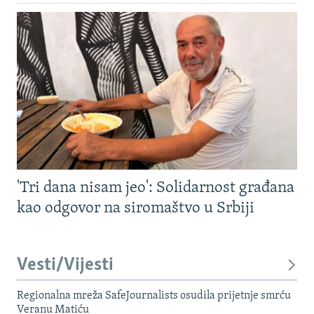
'Tri dana nisam jeo': Solidarnost građana
kao odgovor na siromaštvo u Srbiji
Vesti/Vijesti
Regionalna mreža SafeJournalists osudila prijetnje smrću
Veranu Matiću