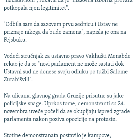
"neustavnom", rekavši da je "masovna izborna prevara
potkopala njen legitimitet".
"Odbila sam da sazovem prvu sednicu i Ustav ne
priznaje nikoga da bude zamena", napisla je ona na
Fejsbuku.
Vodeći stručnjak za ustavno pravo Vakhušti Menabde
rekao je da se "novi parlament ne može sastati dok
Ustavni sud ne donese svoju odluku po tužbi Salome
Zurabišvili".
Na ulicama glavnog grada Gruzije prisutne su jake
policijske snage. Uprkos tome, demonstranti su 24.
novembra uveče počeli da se okupljaju ispred zgrade
parlamenta nakon poziva opozicije na proteste.
Stotine demonstranata postavilo je kampove,