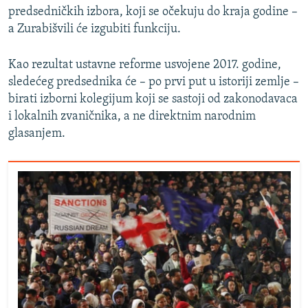
predsedničkih izbora, koji se očekuju do kraja godine –
a Zurabišvili će izgubiti funkciju.
Kao rezultat ustavne reforme usvojene 2017. godine,
sledećeg predsednika će – po prvi put u istoriji zemlje –
birati izborni kolegijum koji se sastoji od zakonodavaca
i lokalnih zvaničnika, a ne direktnim narodnim
glasanjem.