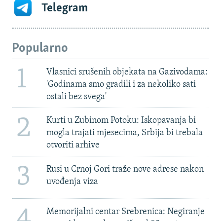
Telegram
Popularno
1
Vlasnici srušenih objekata na Gazivodama:
'Godinama smo gradili i za nekoliko sati
ostali bez svega'
2
Kurti u Zubinom Potoku: Iskopavanja bi
mogla trajati mjesecima, Srbija bi trebala
otvoriti arhive
3
Rusi u Crnoj Gori traže nove adrese nakon
uvođenja viza
4
Memorijalni centar Srebrenica: Negiranje