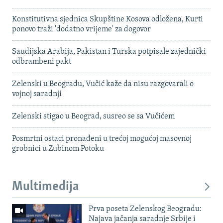
Konstitutivna sjednica Skupštine Kosova odložena, Kurti
ponovo traži 'dodatno vrijeme' za dogovor
Saudijska Arabija, Pakistan i Turska potpisale zajednički
odbrambeni pakt
Zelenski u Beogradu, Vučić kaže da nisu razgovarali o
vojnoj saradnji
Zelenski stigao u Beograd, susreo se sa Vučićem
Posmrtni ostaci pronađeni u trećoj mogućoj masovnoj
grobnici u Zubinom Potoku
Multimedija
Prva poseta Zelenskog Beogradu:
Najava jačanja saradnje Srbije i