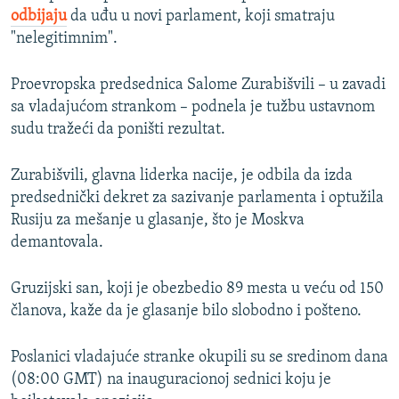
odbijaju
da uđu u novi parlament, koji smatraju
"nelegitimnim".
Proevropska predsednica Salome Zurabišvili – u zavadi
sa vladajućom strankom – podnela je tužbu ustavnom
sudu tražeći da poništi rezultat.
Zurabišvili, glavna liderka nacije, je odbila da izda
predsednički dekret za sazivanje parlamenta i optužila
Rusiju za mešanje u glasanje, što je Moskva
demantovala.
Gruzijski san, koji je obezbedio 89 mesta u veću od 150
članova, kaže da je glasanje bilo slobodno i pošteno.
Poslanici vladajuće stranke okupili su se sredinom dana
(08:00 GMT) na inauguracionoj sednici koju je