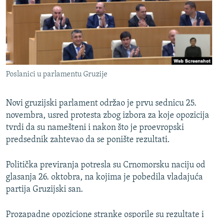
ISPRIČAJ MI
DNEVNO@RSE
SPECIJALI RSE
VIŠE OD NASLOVA
PRATITE NAS
Poslanici u parlamentu Gruzije
GENOCID U SREBRENICI
POPLAVE I KLIZIŠTA U BIH 2024.
Novi gruzijski parlament održao je prvu sednicu 25.
TV LIBERTY
novembra, usred protesta zbog izbora za koje opozicija
Sve RFE/RL stranice
tvrdi da su namešteni i nakon što je proevropski
POST SCRIPTUM
predsednik zahtevao da se ponište rezultati.
MOJA EVROPA
Politička previranja potresla su Crnomorsku naciju od
TRI DECENIJE OD RATA U BIH
glasanja 26. oktobra, na kojima je pobedila vladajuća
SVE KARTE DEJTONA
partija Gruzijski san.
NASTANAK I RASPAD JUGOSLAVIJE
Prozapadne opozicione stranke osporile su rezultate i