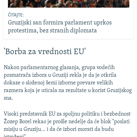
ČITAJTE:
Gruzijski san formira parlament uprkos
protestima, bez stranih diplomata
'Borba za vrednosti EU'
Nakon parlamentarnog glasanja, grupa vodećih
posmatrača izbora u Gruziji rekla je da je otkrila
dokaze o složenoj šemi izborne prevare velikih
razmera koja je uticala na rezultate u korist Gruzijskog
sna.
Visoki predstavnik EU za spoljnu politiku i bezbednost
Žozep Borel rekao je prošle nedelje da će blok "poslati
misiju u Gruziju... i da će izbori morati da budu