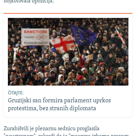
bojkotovala opozicija.
ČITAJTE:
Gruzijski san formira parlament uprkos
protestima, bez stranih diplomata
Zurabišvili je plenarnu sednicu proglasila