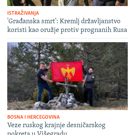
ISTRAŽIVANJA
'Građanska smrt': Kremlj državljanstvo
koristi kao oružje protiv prognanih Rusa
BOSNA I HERCEGOVINA
Veze ruskog krajnje desničarskog
pokreta u Višegradu