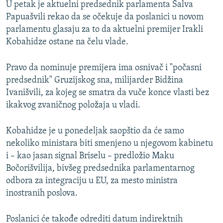
U petak je aktuelni predsednik parlamenta Šalva
Papuašvili rekao da se očekuje da poslanici u novom
parlamentu glasaju za to da aktuelni premijer Irakli
Kobahidze ostane na čelu vlade.
Pravo da nominuje premijera ima osnivač i "počasni
predsednik" Gruzijskog sna, milijarder Bidžina
Ivanišvili, za kojeg se smatra da vuče konce vlasti bez
ikakvog zvaničnog položaja u vladi.
Kobahidze je u ponedeljak saopštio da će samo
nekoliko ministara biti smenjeno u njegovom kabinetu
i – kao jasan signal Briselu – predložio Maku
Bočorišvilija, bivšeg predsednika parlamentarnog
odbora za integraciju u EU, za mesto ministra
inostranih poslova.
Poslanici će takođe odrediti datum indirektnih