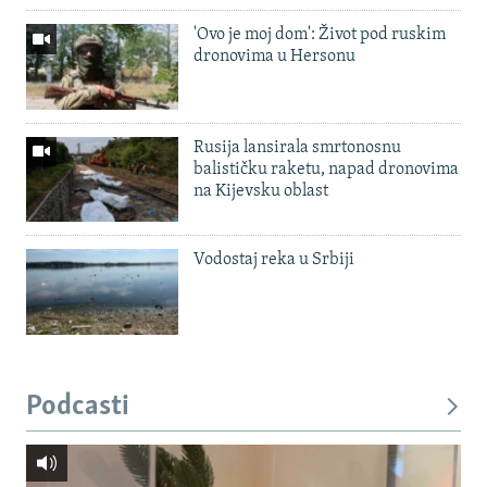
'Ovo je moj dom': Život pod ruskim
dronovima u Hersonu
Rusija lansirala smrtonosnu
balističku raketu, napad dronovima
na Kijevsku oblast
Vodostaj reka u Srbiji
Podcasti