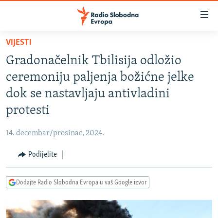
Dostupni
linkovi
Pređite
VIJESTI
na
VIJESTI
Gradonačelnik Tbilisija odložio
glavni
BOSNA I HERCEGOVINA
sadržaj
ceremoniju paljenja božićne jelke
SRBIJA
Pređite
dok se nastavljaju antivladini
na
KOSOVO
protesti
glavnu
CRNA GORA
navigaciju
14. decembar/prosinac, 2024.
Pređite
VIZUELNO
na
Podijelite
PODCASTI
VIDEO
pretragu
RAT U UKRAJINI
FOTOGALERIJE
Dodajte Radio Slobodna Evropa u vaš Google izvor
KINA NA BALKANU
INFOGRAFIKE
RSE PRIČE IZ SVIJETA