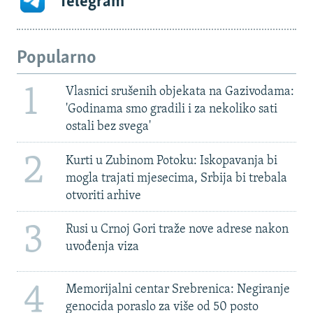
Telegram
Popularno
1
Vlasnici srušenih objekata na Gazivodama:
'Godinama smo gradili i za nekoliko sati
ostali bez svega'
2
Kurti u Zubinom Potoku: Iskopavanja bi
mogla trajati mjesecima, Srbija bi trebala
otvoriti arhive
3
Rusi u Crnoj Gori traže nove adrese nakon
uvođenja viza
4
Memorijalni centar Srebrenica: Negiranje
genocida poraslo za više od 50 posto