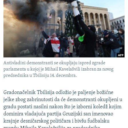
ISPRIČAJ MI
DNEVNO@RSE
SPECIJALI RSE
VIŠE OD NASLOVA
PRATITE NAS
GENOCID U SREBRENICI
POPLAVE I KLIZIŠTA U BIH 2024.
Antivladini demonstranti se okupljaju ispred zgrade
TV LIBERTY
Sve RFE/RL stranice
parlamenta u kojoj je Mihail Kavelašvili izabran za novog
predsednika u Tbilisiju 14. decembra.
POST SCRIPTUM
MOJA EVROPA
Gradonačelnik Tbilisija odložio je paljenje božićne
TRI DECENIJE OD RATA U BIH
jelke zbog zabrinutosti da će demonstranti okupljeni u
gradu postati nasilni nakon što je izborni koledž kojim
SVE KARTE DEJTONA
dominira vladajuća partija Gruzijski san imenovao
NASTANAK I RASPAD JUGOSLAVIJE
krajnje desničarskog političara i bivšu fudbalsku