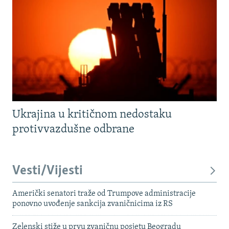
Ukrajina u kritičnom nedostaku
protivvazdušne odbrane
Vesti/Vijesti
Američki senatori traže od Trumpove administracije
ponovno uvođenje sankcija zvaničnicima iz RS
Zelenski stiže u prvu zvaničnu posjetu Beogradu