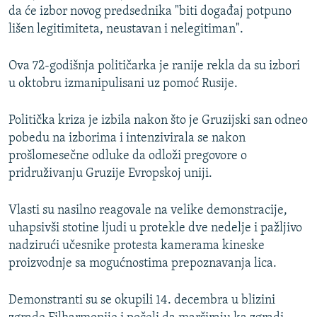
da će izbor novog predsednika "biti događaj potpuno
lišen legitimiteta, neustavan i nelegitiman".
Ova 72-godišnja političarka je ranije rekla da su izbori
u oktobru izmanipulisani uz pomoć Rusije.
Politička kriza je izbila nakon što je Gruzijski san odneo
pobedu na izborima i intenzivirala se nakon
prošlomesečne odluke da odloži pregovore o
pridruživanju Gruzije Evropskoj uniji.
Vlasti su nasilno reagovale na velike demonstracije,
uhapsivši stotine ljudi u protekle dve nedelje i pažljivo
nadzirući učesnike protesta kamerama kineske
proizvodnje sa mogućnostima prepoznavanja lica.
Demonstranti su se okupili 14. decembra u blizini