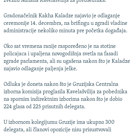
zvezdu Mihaila Kavelašvilija za predsednika.
Gradonačelnik Kakha Kaladze najavio je odlaganje
ceremonije 14. decembra, na brifingu u zgradi vladine
administracije nekoliko minuta pre početka događaja.
Oko sat vremena ranije raspoređeno je na stotine
policajaca i upaljena novogodišnja svetla na fasadi
zgrade parlamenta, ali su ugašena nakon što je Kaladze
najavio odlaganje paljenja jelke.
Odluka je doneta nakon što je Gruzijska Centralna
izborna komisija proglasila Kavelašvilija za pobednika
na spornim indirektnim izborima nakon što je dobio
224 glasa od 225 prisutnih delegata.
U izbornom kolegijumu Gruzije ima ukupno 300
delegata, ali članovi opozicije nisu prisustvovali