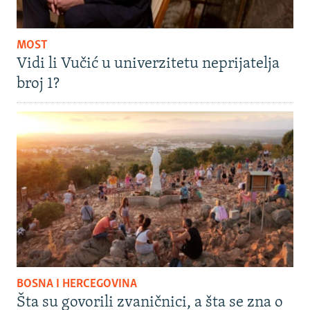
MOST
Vidi li Vučić u univerzitetu neprijatelja
broj 1?
BOSNA I HERCEGOVINA
Šta su govorili zvaničnici, a šta se zna o