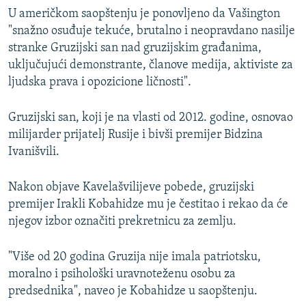
U američkom saopštenju je ponovljeno da Vašington
"snažno osuđuje tekuće, brutalno i neopravdano nasilje
stranke Gruzijski san nad gruzijskim građanima,
uključujući demonstrante, članove medija, aktiviste za
ljudska prava i opozicione ličnosti".
Gruzijski san, koji je na vlasti od 2012. godine, osnovao
milijarder prijatelj Rusije i bivši premijer Bidzina
Ivanišvili.
Nakon objave Kavelašvilijeve pobede, gruzijski
premijer Irakli Kobahidze mu je čestitao i rekao da će
njegov izbor označiti prekretnicu za zemlju.
"Više od 20 godina Gruzija nije imala patriotsku,
moralno i psihološki uravnoteženu osobu za
predsednika", naveo je Kobahidze u saopštenju.