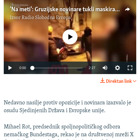
'Na meti': Gruzijske novinare tukli maskirani muškarci usred protesta
Izvor
Radio Slobodna Evropa
No media source currently available
Auto
0:00
2:27
240p
Direktan link
360p
Auto
240p
360p
480p
480p
Nedavno nasilje protiv opozicije i novinara izazvalo je
osudu Sjedinjenih Država i Evropske unije.
720p
720p
1080p
1080p
Mihael Rot, predsednik spoljnopolitičkog odbora
nemačkog Bundestaga, rekao je na društvenoj mreži X