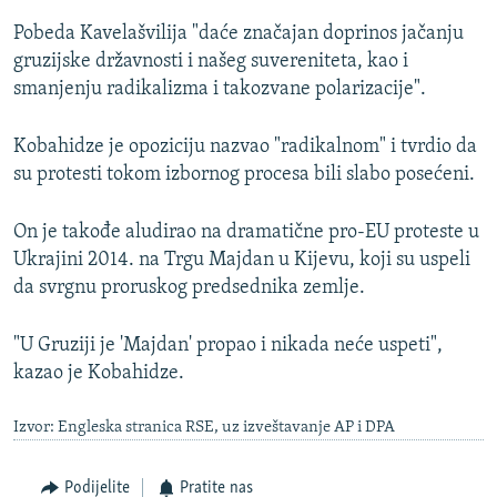
Pobeda Kavelašvilija "daće značajan doprinos jačanju
gruzijske državnosti i našeg suvereniteta, kao i
smanjenju radikalizma i takozvane polarizacije".
Kobahidze je opoziciju nazvao "radikalnom" i tvrdio da
su protesti tokom izbornog procesa bili slabo posećeni.
On je takođe aludirao na dramatične pro-EU proteste u
Ukrajini 2014. na Trgu Majdan u Kijevu, koji su uspeli
da svrgnu proruskog predsednika zemlje.
"U Gruziji je 'Majdan' propao i nikada neće uspeti",
kazao je Kobahidze.
Izvor: Engleska stranica RSE, uz izveštavanje AP i DPA
Podijelite
Pratite nas