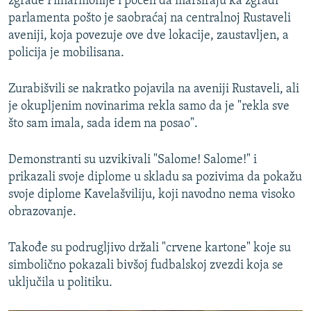
zgrade Filharmonije i počeli da marširaju ka zgradi
parlamenta pošto je saobraćaj na centralnoj Rustaveli
aveniji, koja povezuje ove dve lokacije, zaustavljen, a
policija je mobilisana.
Zurabišvili se nakratko pojavila na aveniji Rustaveli, ali
je okupljenim novinarima rekla samo da je "rekla sve
što sam imala, sada idem na posao".
Demonstranti su uzvikivali "Salome! Salome!" i
prikazali svoje diplome u skladu sa pozivima da pokažu
svoje diplome Kavelašviliju, koji navodno nema visoko
obrazovanje.
Takođe su podrugljivo držali "crvene kartone" koje su
simbolično pokazali bivšoj fudbalskoj zvezdi koja se
uključila u politiku.