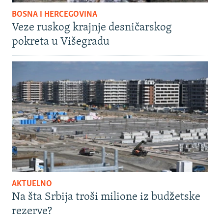
BOSNA I HERCEGOVINA
Veze ruskog krajnje desničarskog
pokreta u Višegradu
AKTUELNO
Na šta Srbija troši milione iz budžetske
rezerve?