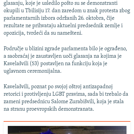
glasanju, koje je usledilo pošto su se demonstranti
okupili u Tbilisiju 17. dan zaredom u znak protesta zbog
parlamentarnih izbora održanih 26. oktobra, čije
rezultate ne prihvataju aktuelni predsednik zemlje i
opozicija, tvrdeći da su namešteni.
Područje u blizini zgrade parlamenta bilo je ograđeno,
a saobraćaj je zaustavljen uoči glasanja na kojima je
Kavelašvili (53) postavljen na funkciju koja je
uglavnom ceremonijalna.
Kavelašvili, poznat po svojoj oštroj antizapadnoj
retorici i protivljenju LGBT pravima, sada bi trebalo da
zameni predsednicu Salome Zurabišvili, koja je stala
na stranu proevropskih demonstranata.