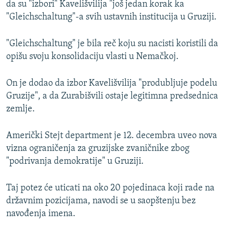
da su "izbori" Kavelišvilija "još jedan korak ka
"Gleichschaltung"-a svih ustavnih institucija u Gruziji.
"Gleichschaltung" je bila reč koju su nacisti koristili da
opišu svoju konsolidaciju vlasti u Nemačkoj.
On je dodao da izbor Kavelišvilija "produbljuje podelu
Gruzije", a da Zurabišvili ostaje legitimna predsednica
zemlje.
Američki Stejt department je 12. decembra uveo nova
vizna ograničenja za gruzijske zvaničnike zbog
"podrivanja demokratije" u Gruziji.
Taj potez će uticati na oko 20 pojedinaca koji rade na
državnim pozicijama, navodi se u saopštenju bez
navođenja imena.