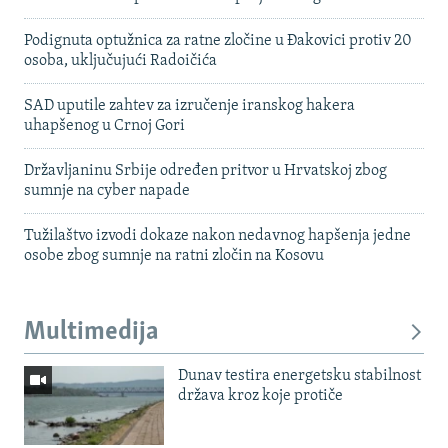
Podignuta optužnica za ratne zločine u Đakovici protiv 20
osoba, uključujući Radoičića
SAD uputile zahtev za izručenje iranskog hakera
uhapšenog u Crnoj Gori
Državljaninu Srbije određen pritvor u Hrvatskoj zbog
sumnje na cyber napade
Tužilaštvo izvodi dokaze nakon nedavnog hapšenja jedne
osobe zbog sumnje na ratni zločin na Kosovu
Multimedija
Dunav testira energetsku stabilnost
država kroz koje protiče