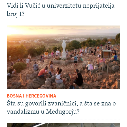
Vidi li Vučić u univerzitetu neprijatelja
broj 1?
BOSNA I HERCEGOVINA
Šta su govorili zvaničnici, a šta se zna o
vandalizmu u Međugorju?