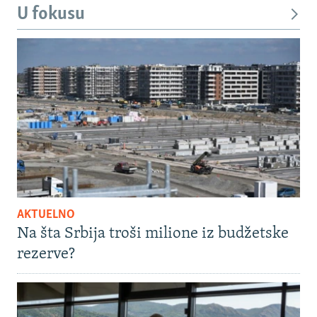
U fokusu
AKTUELNO
Na šta Srbija troši milione iz budžetske
rezerve?