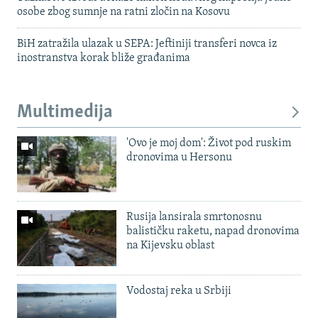
osobe zbog sumnje na ratni zločin na Kosovu
BiH zatražila ulazak u SEPA: Jeftiniji transferi novca iz
inostranstva korak bliže građanima
Multimedija
'Ovo je moj dom': Život pod ruskim
dronovima u Hersonu
Rusija lansirala smrtonosnu
balističku raketu, napad dronovima
na Kijevsku oblast
Vodostaj reka u Srbiji