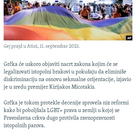
ISPRIČAJ MI
DNEVNO@RSE
SPECIJALI RSE
VIŠE OD NASLOVA
PRATITE NAS
Gej prajd u Atini, 11. septembar 2021.
GENOCID U SREBRENICI
POPLAVE I KLIZIŠTA U BIH 2024.
Grčka će uskoro objaviti nacrt zakona kojim će se
TV LIBERTY
legalizovati istopolni brakovi u pokušaju da eliminiše
Sve RFE/RL stranice
diskriminaciju na osnovu seksualne orijentacije, izjavio
POST SCRIPTUM
je u sredu premijer Kirijakos Micotakis.
MOJA EVROPA
Grčka je tokom protekle decenije sprovela niz reformi
TRI DECENIJE OD RATA U BIH
kako bi poboljšala LGBT+ prava u zemlji u kojoj se
SVE KARTE DEJTONA
Pravoslavna crkva dugo protivila ravnopravnosti
istopolnih parova.
NASTANAK I RASPAD JUGOSLAVIJE