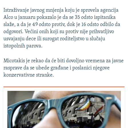
Istraživanje javnog mnjenja koju je sprovela agencija
Alco u januaru pokazalo je da se 35 odsto ispitanika
slaže, a da je 49 odsto protiv, dok je 16 odsto odbilo da
odgovori. Većini onih koji su protiv nije prihvatljivo
usvajanju dece ili surogat roditeljstvo u slučaju
istopolnih parova.
Micotakis je rekao da će biti dovoljno vremena za javne
rasprave da se ubede građane i poslanici njegove
konzervativne stranke.