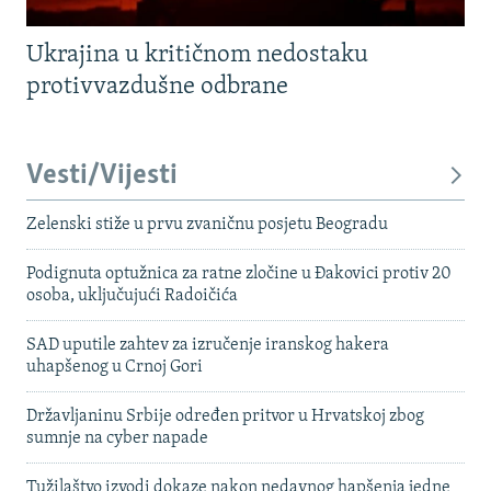
Ukrajina u kritičnom nedostaku
protivvazdušne odbrane
Vesti/Vijesti
Zelenski stiže u prvu zvaničnu posjetu Beogradu
Podignuta optužnica za ratne zločine u Đakovici protiv 20
osoba, uključujući Radoičića
SAD uputile zahtev za izručenje iranskog hakera
uhapšenog u Crnoj Gori
Državljaninu Srbije određen pritvor u Hrvatskoj zbog
sumnje na cyber napade
Tužilaštvo izvodi dokaze nakon nedavnog hapšenja jedne