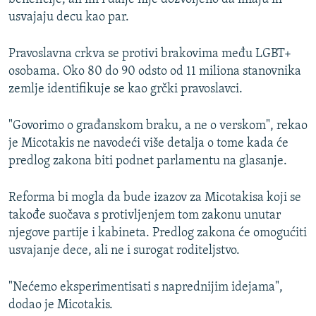
usvajaju decu kao par.
Pravoslavna crkva se protivi brakovima među LGBT+
osobama. Oko 80 do 90 odsto od 11 miliona stanovnika
zemlje identifikuje se kao grčki pravoslavci.
"Govorimo o građanskom braku, a ne o verskom", rekao
je Micotakis ne navodeći više detalja o tome kada će
predlog zakona biti podnet parlamentu na glasanje.
Reforma bi mogla da bude izazov za Micotakisa koji se
takođe suočava s protivljenjem tom zakonu unutar
njegove partije i kabineta. Predlog zakona će omogućiti
usvajanje dece, ali ne i surogat roditeljstvo.
"Nećemo eksperimentisati s naprednijim idejama",
dodao je Micotakis.