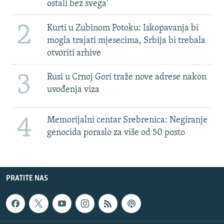
ostali bez svega'
2
Kurti u Zubinom Potoku: Iskopavanja bi
mogla trajati mjesecima, Srbija bi trebala
otvoriti arhive
3
Rusi u Crnoj Gori traže nove adrese nakon
uvođenja viza
4
Memorijalni centar Srebrenica: Negiranje
genocida poraslo za više od 50 posto
PRATITE NAS