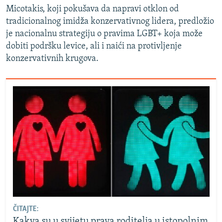
Micotakis, koji pokušava da napravi otklon od
tradicionalnog imidža konzervativnog lidera, predložio
je nacionalnu strategiju o pravima LGBT+ koja može
dobiti podršku levice, ali i naići na protivljenje
konzervativnih krugova.
ČITAJTE:
Kakva su u svijetu prava roditelja u istopolnim