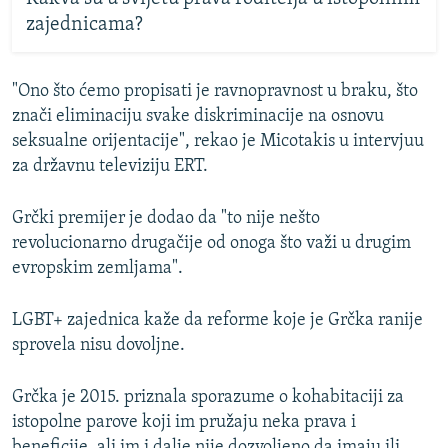
zajednicama?
"Ono što ćemo propisati je ravnopravnost u braku, što
znači eliminaciju svake diskriminacije na osnovu
seksualne orijentacije", rekao je Micotakis u intervjuu
za državnu televiziju ERT.
Grčki premijer je dodao da "to nije nešto
revolucionarno drugačije od onoga što važi u drugim
evropskim zemljama".
LGBT+ zajednica kaže da reforme koje je Grčka ranije
sprovela nisu dovoljne.
Grčka je 2015. priznala sporazume o kohabitaciji za
istopolne parove koji im pružaju neka prava i
beneficije, ali im i dalje nije dozvoljeno da imaju ili