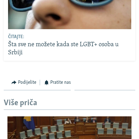
ČITAJTE:
Šta sve ne možete kada ste LGBT+ osoba u
Srbiji
Podijelite
Pratite nas
Više priča