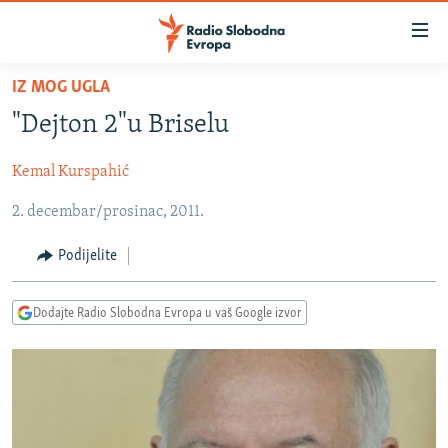
Dostupni
linkovi
Pređite
IZ MOG UGLA
na
VIJESTI
"Dejton 2"u Briselu
glavni
BOSNA I HERCEGOVINA
sadržaj
Kemal Kurspahić
SRBIJA
Pređite
na
2. decembar/prosinac, 2011.
KOSOVO
glavnu
CRNA GORA
navigaciju
Podijelite
Pređite
VIZUELNO
na
Dodajte Radio Slobodna Evropa u vaš Google izvor
PODCASTI
VIDEO
pretragu
RAT U UKRAJINI
FOTOGALERIJE
KINA NA BALKANU
INFOGRAFIKE
RSE PRIČE IZ SVIJETA