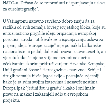
NATO-u. Država će se reformisati u ispunjavanju uslova
za eurointegracije".
U Vašingtonu naravno savršeno dobro znaju da za
razliku od svih zemalja bivšeg sovjetskog bloka, koje su
entuzijastično prigrlile ideju pripadanja evropskoj
porodici naroda i utrkivale se u ispunjavanju uslova za
prijem, ideja "europeizacije" nije pomakla balkanske
nacionaliste ni pedalj dalje od rovova iz devedesetih, ali
vjeruju kako će njeno vrijeme neumitno doći: s
očekivanim skorim pridruživanjem Hrvatske Evropskoj
Uniji građani Bosne i Hercegovine - naravno i Srbije i
drugih zemalja bivše Jugoslavije - postajaće svjesniji
kako je sa svim svojim izazovima i nesavršenostima
Evropa ipak "jedini šou u gradu" i kako i oni imaju
pravo na makar i zakasnjeli udio u evropskom
projektu.