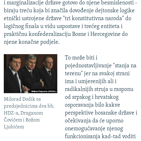
i marginalizacije države gotovo do njene besmislenosti -
biraju treću koja bi značila dovođenje dejtonske logike
etnički ustrojene države "tri konstitutivna naroda" do
logičnog finala u vidu uspostave i trećeg entiteta i
praktičnu konfederalizaciju Bosne i Hercegovine do
njene konačne podjele.
To može biti i
pojednostavljivanje "stanja na
terenu" jer na svakoj strani
ima i umjerenijih ali i
radikalnijih struja u rasponu
od srpskog i hrvatskog
Milorad Dodik sa
osporavanja bilo kakve
predsjednicima dva bh.
perspektive bosanske države i
HDZ-a, Draganom
Čovićem i Božom
očekivanja da će uporno
Ljubićem
onemogućavanje njenog
funkcionisanja kad-tad voditi