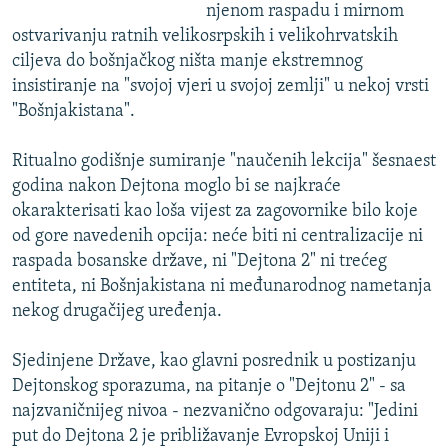
njenom raspadu i mirnom
ostvarivanju ratnih velikosrpskih i velikohrvatskih
ciljeva do bošnjačkog ništa manje ekstremnog
insistiranje na "svojoj vjeri u svojoj zemlji" u nekoj vrsti
"Bošnjakistana".
Ritualno godišnje sumiranje "naučenih lekcija" šesnaest
godina nakon Dejtona moglo bi se najkraće
okarakterisati kao loša vijest za zagovornike bilo koje
od gore navedenih opcija: neće biti ni centralizacije ni
raspada bosanske države, ni "Dejtona 2" ni trećeg
entiteta, ni Bošnjakistana ni međunarodnog nametanja
nekog drugačijeg uređenja.
Sjedinjene Države, kao glavni posrednik u postizanju
Dejtonskog sporazuma, na pitanje o "Dejtonu 2" - sa
najzvaničnijeg nivoa - nezvanično odgovaraju: "Jedini
put do Dejtona 2 je približavanje Evropskoj Uniji i