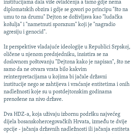
institucijama dala više ovlašćenja a tamo gdje nema
diplomatskih obzira i gdje se govori po principu "što na
umu to na drumu" Dejton se doživljava kao "ludačka
košulja" i "nametnuti sporazum" koji je "nagradio
agresiju i genocid".
Iz perspektive vladajuće ideologije u Republici Srpskoj,
oličene u njenom predsjedniku, insistira se na
doslovnom poštovanju "Dejtona kako je napisan", što ne
samo da ne otvara vrata bilo kakvim
reinterpretacijama u kojima bi jačale državni
institucije nego se zahtijeva i vraćanje entitetima i onih
nadležnosti koje su u postdejtonskim godinama
prenošene na nivo države.
Dva HDZ-a, koja uživaju izbornu podršku najvećeg
dijela bosanskohercegovačkih Hrvata, između te dvije
opcije - jačanja državnih nadležnosti ili jačanja entiteta