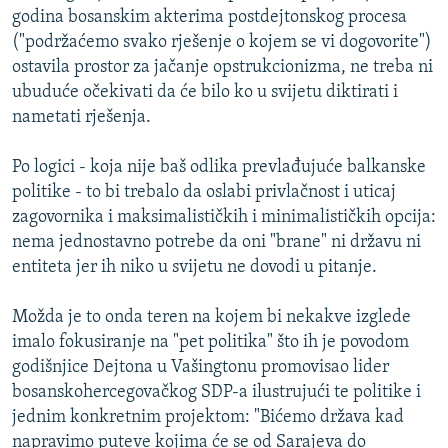
godina bosanskim akterima postdejtonskog procesa
("podržaćemo svako rješenje o kojem se vi dogovorite")
ostavila prostor za jačanje opstrukcionizma, ne treba ni
ubuduće očekivati da će bilo ko u svijetu diktirati i
nametati rješenja.
Po logici - koja nije baš odlika prevlađujuće balkanske
politike - to bi trebalo da oslabi privlačnost i uticaj
zagovornika i maksimalističkih i minimalističkih opcija:
nema jednostavno potrebe da oni "brane" ni državu ni
entiteta jer ih niko u svijetu ne dovodi u pitanje.
Možda je to onda teren na kojem bi nekakve izglede
imalo fokusiranje na "pet politika" što ih je povodom
godišnjice Dejtona u Vašingtonu promovisao lider
bosanskohercegovačkog SDP-a ilustrujući te politike i
jednim konkretnim projektom: "Bićemo država kad
napravimo puteve kojima će se od Sarajeva do