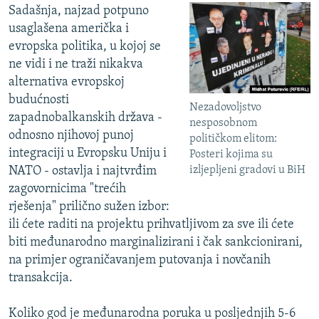
Sadašnja, najzad potpuno
usaglašena američka i
evropska politika, u kojoj se
ne vidi i ne traži nikakva
alternativa evropskoj
budućnosti
Nezadovoljstvo
zapadnobalkanskih država -
nesposobnom
odnosno njihovoj punoj
političkom elitom:
integraciji u Evropsku Uniju i
Posteri kojima su
izljepljeni gradovi u BiH
NATO - ostavlja i najtvrđim
zagovornicima "trećih
rješenja" prilično sužen izbor:
ili ćete raditi na projektu prihvatljivom za sve ili ćete
biti međunarodno marginalizirani i čak sankcionirani,
na primjer ograničavanjem putovanja i novčanih
transakcija.
Koliko god je međunarodna poruka u posljednjih 5-6