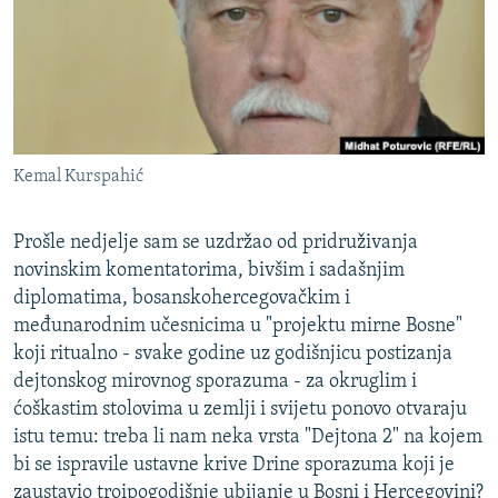
ISPRIČAJ MI
DNEVNO@RSE
SPECIJALI RSE
VIŠE OD NASLOVA
PRATITE NAS
Kemal Kurspahić
GENOCID U SREBRENICI
POPLAVE I KLIZIŠTA U BIH 2024.
Prošle nedjelje sam se uzdržao od pridruživanja
TV LIBERTY
Sve RFE/RL stranice
novinskim komentatorima, bivšim i sadašnjim
diplomatima, bosanskohercegovačkim i
POST SCRIPTUM
međunarodnim učesnicima u "projektu mirne Bosne"
MOJA EVROPA
koji ritualno - svake godine uz godišnjicu postizanja
dejtonskog mirovnog sporazuma - za okruglim i
TRI DECENIJE OD RATA U BIH
ćoškastim stolovima u zemlji i svijetu ponovo otvaraju
SVE KARTE DEJTONA
istu temu: treba li nam neka vrsta "Dejtona 2" na kojem
NASTANAK I RASPAD JUGOSLAVIJE
bi se ispravile ustavne krive Drine sporazuma koji je
zaustavio troipogodišnje ubijanje u Bosni i Hercegovini?