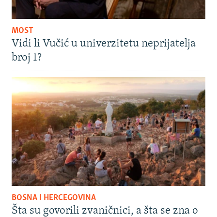
MOST
Vidi li Vučić u univerzitetu neprijatelja
broj 1?
BOSNA I HERCEGOVINA
Šta su govorili zvaničnici, a šta se zna o