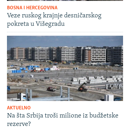
BOSNA I HERCEGOVINA
Veze ruskog krajnje desničarskog
pokreta u Višegradu
AKTUELNO
Na šta Srbija troši milione iz budžetske
rezerve?