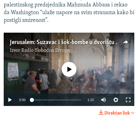
palestinskog predsjednika Mahmuda Abbasa i rekao
da Washington “ulaže napore na svim stranama kako bi
postigli smirenost”.
Jerusalem: Suzavac i šok-bombe u dvorištu džamije
Izvor
Radio Slobodna Evropa
No media source currently available
Auto
0:00
1:22
240p
Direktan link
360p
Auto
240p
360p
480p
480p