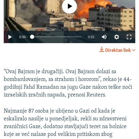
No media source currently available
Auto
0:00
0:51
240p
Direktan link
360p
Auto
240p
360p
480p
480p
“Ovaj Bajram je drugačiji. Ovaj Bajram dolazi sa
bombardovanjem, sa strahom i hororom”, rekao je 44-
720p
720p
1080p
godišnji Fahd Ramadan na jugu Gaze nakon teške noći
1080p
izraelskih zračnih napada, prenosi Reuters.
Najmanje 87 osoba je ubijeno u Gazi od kada je
eskaliralo nasilje u ponedjeljak, rekli su zdravstveni
zvaničnici Gaze, dodatno stavljajući teret na bolnice
koje se već nalaze pod velikim pritiskom zbog