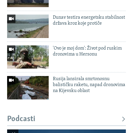
Dunav testira energetsku stabilnost
država kroz koje protiče
'Ovo je moj dom': Život pod ruskim
dronovima u Hersonu
Rusija lansirala smrtonosnu
balističku raketu, napad dronovima
na Kijevsku oblast
Podcasti