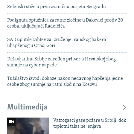
Zelenski stiže u prvu zvaničnu posjetu Beogradu
Podignuta optužnica za ratne zločine u Đakovici protiv 20
osoba, uključujući Radoičića
SAD uputile zahtev za izručenje iranskog hakera
uhapšenog u Crnoj Gori
Državljaninu Srbije određen pritvor u Hrvatskoj zbog
sumnje na cyber napade
Tužilaštvo izvodi dokaze nakon nedavnog hapšenja jedne
osobe zbog sumnje na ratni zločin na Kosovu
Multimedija
Vatrogasci gase požare u Srbiji, dok
toplotni talas ne jenjava