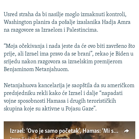
Usred straha da bi nasilje moglo izmaknuti kontroli,
Washington planira da pošalje izaslanika Hadja Amra
na razgovore sa Izraelom i Palestincima.
“Moja očekivanja i nada jeste da će ovo biti završeno što
prije, ali Izrael ima pravo da se brani”, rekao je Biden u
srijedu nakon razgovora sa izraelskim premijerom
Benjaminom Netanjahuom.
Netanjahuova kancelarija je saopštila da su američkom
predsjedniku rekli kako će Izrael i dalje “napadati
vojne sposobnosti Hamasa i drugih terorističkih
skupina koje su aktivne u Pojasu Gaze”.
Izrael: ‘Ovo je samo početak’, Hamas: ‘Mi smo spremni’