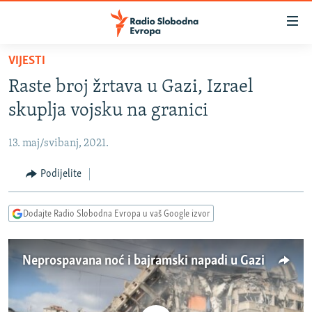
Dostupni
linkovi
Pređite
VIJESTI
na
VIJESTI
Raste broj žrtava u Gazi, Izrael
glavni
BOSNA I HERCEGOVINA
sadržaj
skuplja vojsku na granici
SRBIJA
Pređite
na
13. maj/svibanj, 2021.
KOSOVO
glavnu
CRNA GORA
Podijelite
navigaciju
Pređite
VIZUELNO
na
Dodajte Radio Slobodna Evropa u vaš Google izvor
PODCASTI
VIDEO
pretragu
RAT U UKRAJINI
FOTOGALERIJE
Neprospavana noć i bajramski napadi u Gazi
KINA NA BALKANU
INFOGRAFIKE
RSE PRIČE IZ SVIJETA