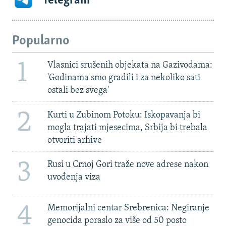
Telegram
Popularno
1
Vlasnici srušenih objekata na Gazivodama:
'Godinama smo gradili i za nekoliko sati
ostali bez svega'
2
Kurti u Zubinom Potoku: Iskopavanja bi
mogla trajati mjesecima, Srbija bi trebala
otvoriti arhive
3
Rusi u Crnoj Gori traže nove adrese nakon
uvođenja viza
4
Memorijalni centar Srebrenica: Negiranje
genocida poraslo za više od 50 posto