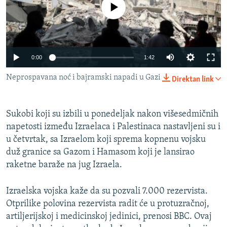
No media source currently available
ISPRIČAJ MI
DNEVNO@RSE
SPECIJALI RSE
Auto
0:00
1:42
VIŠE OD NASLOVA
PRATITE NAS
240p
Neprospavana noć i bajramski napadi u Gazi
Direktan link
GENOCID U SREBRENICI
360p
POPLAVE I KLIZIŠTA U BIH 2024.
480p
Sukobi koji su izbili u ponedeljak nakon višesedmičnih
Auto
240p
360p
480p
TV LIBERTY
Sve RFE/RL stranice
napetosti između Izraelaca i Palestinaca nastavljeni su i
720p
POST SCRIPTUM
u četvrtak, sa Izraelom koji sprema kopnenu vojsku
720p
1080p
1080p
duž granice sa Gazom i Hamasom koji je lansirao
MOJA EVROPA
raketne baraže na jug Izraela.
TRI DECENIJE OD RATA U BIH
Izraelska vojska kaže da su pozvali 7.000 rezervista.
SVE KARTE DEJTONA
Otprilike polovina rezervista radit će u protuzračnoj,
NASTANAK I RASPAD JUGOSLAVIJE
artiljerijskoj i medicinskoj jedinici, prenosi BBC. Ovaj