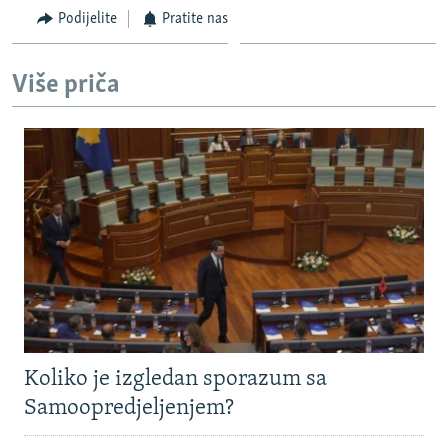
720p
Podijelite
Pratite nas
720p
1080p
1080p
Više priča
Koliko je izgledan sporazum sa
Samoopredjeljenjem?