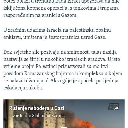
potez dolazi u trenutku kada Izrael upozorava da nije
isključena kopnena operacija, s tenkovima i trupama
raspoređenim na granici s Gazom.
U zračnim udarima Izraela na palestinsku obalnu
enklavu, uništena je šestospratnica usred Gaze.
Dok svjetske sile pozivaju na smirenost, talas nasilja
nastavlja se širiti u nekoliko izraelskih gradova. U isto
vrijeme brojni Palestinci prisustvovali su molitvi
povodom Ramazanskog bajrama u kompleksu u kojem
se nalazi i džamija al-Aksa gdje je i počela posljednja
eskalacija sukoba.
Rušenje nebodera u Gazi
Izvor
Radio Slobodna Evropa