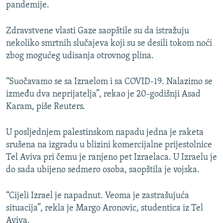
pandemije.
Zdravstvene vlasti Gaze saopštile su da istražuju
nekoliko smrtnih slučajeva koji su se desili tokom noći
zbog mogućeg udisanja otrovnog plina.
“Suočavamo se sa Izraelom i sa COVID-19. Nalazimo se
između dva neprijatelja”, rekao je 20-godišnji Asad
Karam, piše Reuters.
U posljednjem palestinskom napadu jedna je raketa
srušena na izgradu u blizini komercijalne prijestolnice
Tel Aviva pri čemu je ranjeno pet Izraelaca. U Izraelu je
do sada ubijeno sedmero osoba, saopštila je vojska.
“Cijeli Izrael je napadnut. Veoma je zastrašujuća
situacija”, rekla je Margo Aronovic, studentica iz Tel
Aviva.