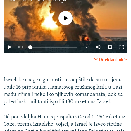
Izvor
Radio Slobodna Evropa
No media source currently available
Auto
0:00
1:23
240p
Direktan link
360p
Auto
240p
360p
480p
480p
Izraelske snage sigurnosti su saopštile da su u srijedu
ubile 16 pripadnika Hamasovog oružanog krila u Gazi,
720p
720p
1080p
među njima i nekoliko njihovih komandanata, dok su
1080p
palestinski militanti ispalili 130 raketa na Izrael.
Od ponedeljka Hamas je ispalio više od 1.050 raketa iz
Gaze, prema izraelskoj vojsci, a Izrael je izveo stotine