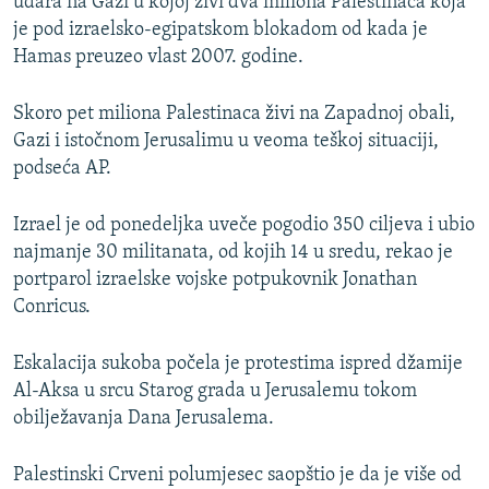
udara na Gazi u kojoj živi dva miliona Palestinaca koja
je pod izraelsko-egipatskom blokadom od kada je
Hamas preuzeo vlast 2007. godine.
Skoro pet miliona Palestinaca živi na Zapadnoj obali,
Gazi i istočnom Jerusalimu u veoma teškoj situaciji,
podseća AP.
Izrael je od ponedeljka uveče pogodio 350 ciljeva i ubio
najmanje 30 militanata, od kojih 14 u sredu, rekao je
portparol izraelske vojske potpukovnik Jonathan
Conricus.
Eskalacija sukoba počela je protestima ispred džamije
Al-Aksa u srcu Starog grada u Jerusalemu tokom
obilježavanja Dana Jerusalema.
Palestinski Crveni polumjesec saopštio je da je više od