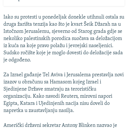
Iako su protesti u ponedeljak donekle utihnuli ostala su
druga žarišta tenzija kao što je kvart Šeik Džarah na u
Istočnom Jerusalemu, sjeverno od Starog grada gdje se
nekoliko palestinskih porodica suočava sa deložacijom
iz kuća na koje pravo polažu i jevrejski naseljenici.
Sudsko ročište koje je moglo dovesti do deložacije sada
je odgođeno.
Za Izrael gađanje Tel Aviva i Jerusalema prestavlja novi
izazov u obračunu sa Hamasom kojeg Izrael i
Sjedinjene Države smatraju za terorističku
organizaciju. Kako navodi Reuters, mirovni napori
Egipta, Katara i Ujedinjenih nacija nisu doveli do
napretka u zaustavljanju nasilja.
Američki državni sekretar Antony Blinken nazvao je