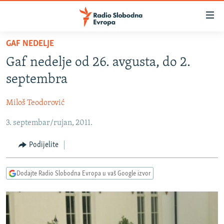
Dostupni
linkovi
Pređite
GAF NEDELJE
na
VIJESTI
Gaf nedelje od 26. avgusta, do 2.
glavni
BOSNA I HERCEGOVINA
sadržaj
septembra
SRBIJA
Pređite
na
Miloš Teodorović
KOSOVO
glavnu
3. septembar/rujan, 2011.
CRNA GORA
navigaciju
Pređite
VIZUELNO
Podijelite
na
PODCASTI
VIDEO
pretragu
Dodajte Radio Slobodna Evropa u vaš Google izvor
RAT U UKRAJINI
FOTOGALERIJE
KINA NA BALKANU
INFOGRAFIKE
RSE PRIČE IZ SVIJETA