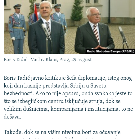
ISPRIČAJ MI
DNEVNO@RSE
SPECIJALI RSE
VIŠE OD NASLOVA
PRATITE NAS
GENOCID U SREBRENICI
Boris Tadić i Vaclav Klaus, Prag, 29.avgust
POPLAVE I KLIZIŠTA U BIH 2024.
TV LIBERTY
Sve RFE/RL stranice
Boris Tadić javno kritikuje šefa diplomatije, istog onog
POST SCRIPTUM
koji dan kasnije predstavlja Srbiju u Savetu
bezbednosti. Ako to nije apsurd, onda svakako jeste to
MOJA EVROPA
što se izbegličkom centru isključuje struja, dok se
TRI DECENIJE OD RATA U BIH
velikim dužnicima, kompanijama i institucijama, to ne
dešava.
SVE KARTE DEJTONA
NASTANAK I RASPAD JUGOSLAVIJE
Takođe, dok se na višim nivoima bori za očuvanje