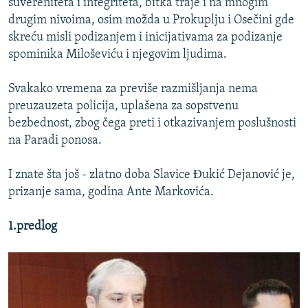
suvereniteta i integriteta, bitka traje i na mnogim
drugim nivoima, osim možda u Prokuplju i Osečini gde
skreću misli podizanjem i inicijativama za podizanje
spominika Miloševiću i njegovim ljudima.
Svakako vremena za previše razmišljanja nema
preuzauzeta policija, uplašena za sopstvenu
bezbednost, zbog čega preti i otkazivanjem poslušnosti
na Paradi ponosa.
I znate šta još - zlatno doba Slavice Ðukić Dejanović je,
prizanje sama, godina Ante Markovića.
1.predlog