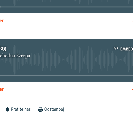
er
EMBED
log
EMBED
lobodna Evropa
No media source currently available
er
EMBED
Pratite nas
Odštampaj