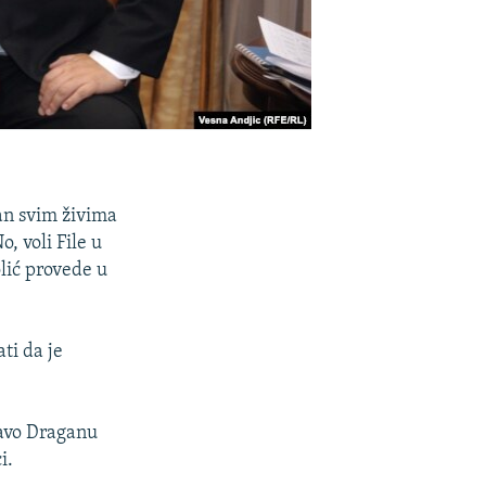
 dan svim živima
, voli File u
lić provede u
ti da je
avo Draganu
i.