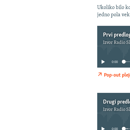
Ukoliko bilo k
jedno pola veka
Prvi predlo
Izvor
Radio S
0:00
Pop-out plej
Drugi pred
Izvor
Radio S
0:00