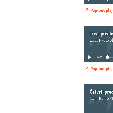
Pop-out plej
Treći predl
Izvor
Radio S
0:00
Pop-out plej
Četvrti pre
Izvor
Radio S