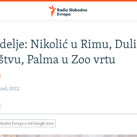
delje: Nikolić u Rimu, Duli
štvu, Palma u Zoo vrtu
ć
pad, 2012.
obodna Evropa u vaš Google izvor