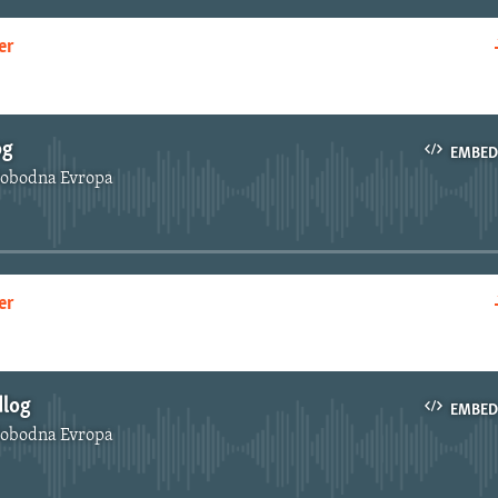
er
EMBED
og
EMBED
lobodna Evropa
No media source currently available
er
EMBED
dlog
EMBED
lobodna Evropa
No media source currently available