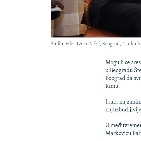
Štefan File i Ivica Dačić, Beograd, 11. okto
Mogu li se sres
u Beogradu Štef
Beograd da svr
Rimu.
Ipak, najzaniml
najuzbudljivij
U međuvremenu
Markoviću Palm