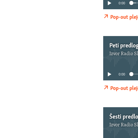
0:00
Pop-out plej
Peti predlo
Izvor
Radio S
0:00
Pop-out plej
Šesti predl
Izvor
Radio S