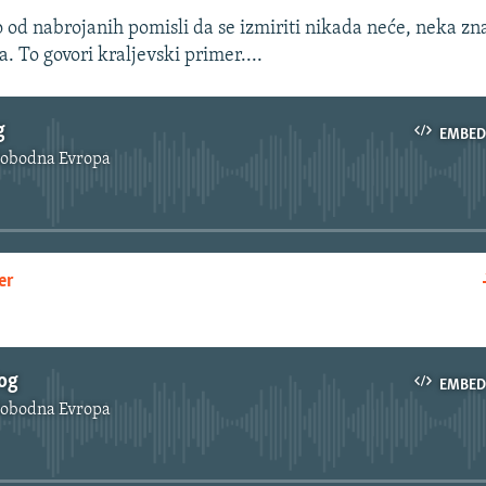
o od nabrojanih pomisli da se izmiriti nikada neće, neka zn
. To govori kraljevski primer....
g
EMBED
lobodna Evropa
No media source currently available
er
EMBED
log
EMBED
lobodna Evropa
No media source currently available