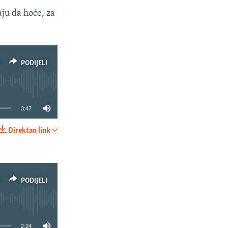
aju da hoće, za
PODIJELI
3:47
Direktan link
PODIJELI
PODIJELI
2:24