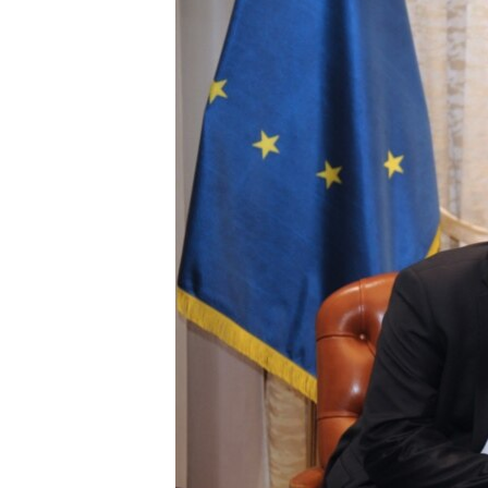
ISPRIČAJ MI
DNEVNO@RSE
SPECIJALI RSE
VIŠE OD NASLOVA
GENOCID U SREBRENICI
POPLAVE I KLIZIŠTA U BIH 2024.
TV LIBERTY
POST SCRIPTUM
MOJA EVROPA
TRI DECENIJE OD RATA U BIH
SVE KARTE DEJTONA
NASTANAK I RASPAD JUGOSLAVIJE