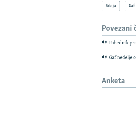
Srbija
Gaf
Povezani 
Pobednik pro
Gaf nedelje o
Anketa