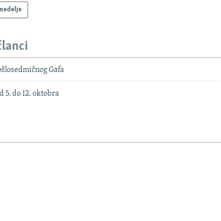
 nedelje
članci
šlosedmičnog Gafa
d 5. do 12. oktobra