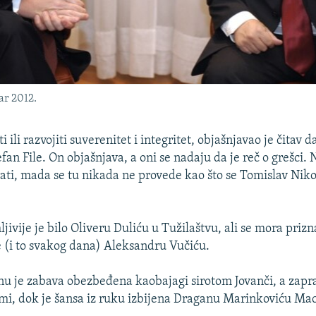
bar 2012.
ti ili razvojiti suverenitet i integritet, objašnjavao je čitav
an File. On objašnjava, a oni se nadaju da je reč o grešci. No
ati, mada se tu nikada ne provede kao što se Tomislav Niko
jivije je bilo Oliveru Duliću u Tužilaštvu, ali se mora prizna
e (i to svakog dana) Aleksandru Vučiću.
 je zabava obezbeđena kaobajagi sirotom Jovanči, a zapr
i, dok je šansa iz ruku izbijena Draganu Marinkoviću Mac