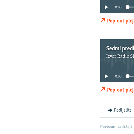
0:00
Pop-out plej
Sedmi pred
Izvor
Radio S
0:00
Pop-out plej
Podijelite
Povezani sadržaji