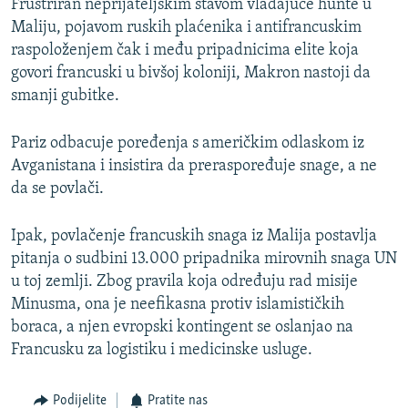
Frustriran neprijateljskim stavom vladajuće hunte u
Maliju, pojavom ruskih plaćenika i antifrancuskim
raspoloženjem čak i među pripadnicima elite koja
govori francuski u bivšoj koloniji, Makron nastoji da
smanji gubitke.
Pariz odbacuje poređenja s američkim odlaskom iz
Avganistana i insistira da preraspoređuje snage, a ne
da se povlači.
Ipak, povlačenje francuskih snaga iz Malija postavlja
pitanja o sudbini 13.000 pripadnika mirovnih snaga UN
u toj zemlji. Zbog pravila koja određuju rad misije
Minusma, ona je neefikasna protiv islamističkih
boraca, a njen evropski kontingent se oslanjao na
Francusku za logistiku i medicinske usluge.
Podijelite
Pratite nas