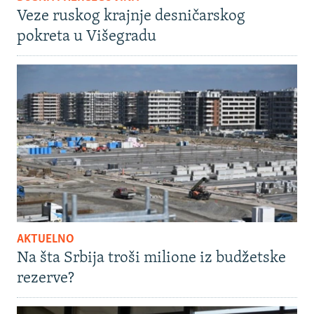
Veze ruskog krajnje desničarskog
pokreta u Višegradu
AKTUELNO
Na šta Srbija troši milione iz budžetske
rezerve?