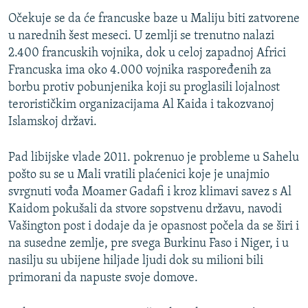
Očekuje se da će francuske baze u Maliju biti zatvorene
u narednih šest meseci. U zemlji se trenutno nalazi
2.400 francuskih vojnika, dok u celoj zapadnoj Africi
Francuska ima oko 4.000 vojnika raspoređenih za
borbu protiv pobunjenika koji su proglasili lojalnost
terorističkim organizacijama Al Kaida i takozvanoj
Islamskoj državi.
Pad libijske vlade 2011. pokrenuo je probleme u Sahelu
pošto su se u Mali vratili plaćenici koje je unajmio
svrgnuti vođa Moamer Gadafi i kroz klimavi savez s Al
Kaidom pokušali da stvore sopstvenu državu, navodi
Vašington post i dodaje da je opasnost počela da se širi i
na susedne zemlje, pre svega Burkinu Faso i Niger, i u
nasilju su ubijene hiljade ljudi dok su milioni bili
primorani da napuste svoje domove.