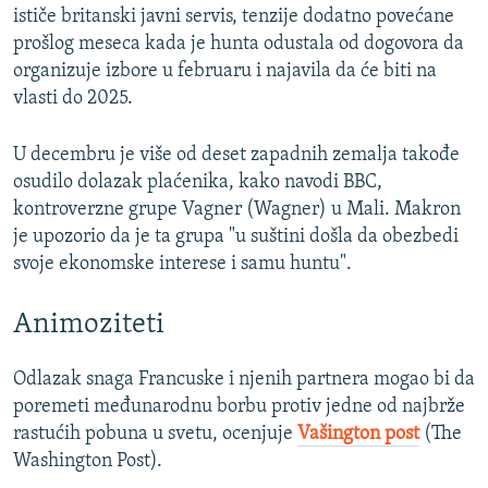
ističe britanski javni servis, tenzije dodatno povećane
prošlog meseca kada je hunta odustala od dogovora da
organizuje izbore u februaru i najavila da će biti na
vlasti do 2025.
U decembru je više od deset zapadnih zemalja takođe
osudilo dolazak plaćenika, kako navodi BBC,
kontroverzne grupe Vagner (Wagner) u Mali. Makron
je upozorio da je ta grupa "u suštini došla da obezbedi
svoje ekonomske interese i samu huntu".
Animoziteti
Odlazak snaga Francuske i njenih partnera mogao bi da
poremeti međunarodnu borbu protiv jedne od najbrže
rastućih pobuna u svetu, ocenjuje
Vašington post
(The
Washington Post).