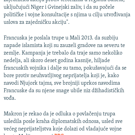
uključujući Niger i Gvinejski zaliv, i da su počele
političke i vojne konsultacije s njima u cilju utvrđivanja
uslova za zajedničku akciju".
Francuska je poslala trupe u Mali 2013. da suzbiju
napade islamista koji su zauzeli gradove na severu te
zemlje. Kampanja je trebalo da traje samo nekoliko
nedelja, ali skoro deset godina kasnije, hiljade
francuskih vojnika i dalje su tamo, pokušavajući da se
bore protiv neuhvatljivog neprijatelja koji je, kako
navodi Njujork tajms, sve brojniji uprkos navodima
Francuske da su njene snage ubile niz džihadističkih
vođa.
Makron je rekao da je odluka o povlačenju trupa
usledila posle kraha diplomatskih odnosa, usled sve
većeg neprijateljstva koje dolazi od vladajuće vojne