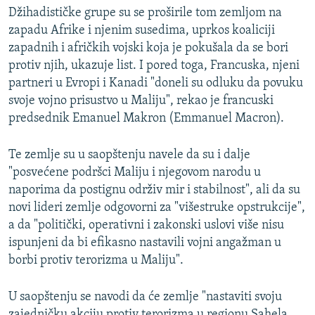
Džihadističke grupe su se proširile tom zemljom na
zapadu Afrike i njenim susedima, uprkos koaliciji
zapadnih i afričkih vojski koja je pokušala da se bori
protiv njih, ukazuje list. I pored toga, Francuska, njeni
partneri u Evropi i Kanadi "doneli su odluku da povuku
svoje vojno prisustvo u Maliju", rekao je francuski
predsednik Emanuel Makron (Emmanuel Macron).
Te zemlje su u saopštenju navele da su i dalje
"posvećene podršci Maliju i njegovom narodu u
naporima da postignu održiv mir i stabilnost", ali da su
novi lideri zemlje odgovorni za "višestruke opstrukcije",
a da "politički, operativni i zakonski uslovi više nisu
ispunjeni da bi efikasno nastavili vojni angažman u
borbi protiv terorizma u Maliju".
U saopštenju se navodi da će zemlje "nastaviti svoju
zajedničku akciju protiv terorizma u regionu Sahela,