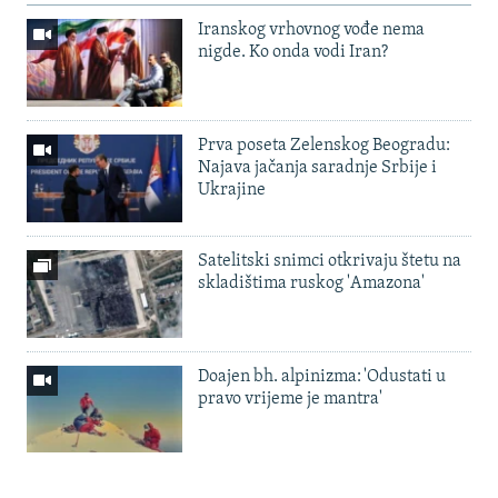
Iranskog vrhovnog vođe nema
nigde. Ko onda vodi Iran?
Prva poseta Zelenskog Beogradu:
Najava jačanja saradnje Srbije i
Ukrajine
Satelitski snimci otkrivaju štetu na
skladištima ruskog 'Amazona'
Doajen bh. alpinizma: 'Odustati u
pravo vrijeme je mantra'