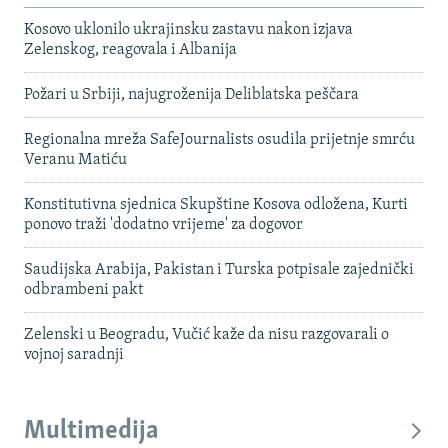
Kosovo uklonilo ukrajinsku zastavu nakon izjava
Zelenskog, reagovala i Albanija
Požari u Srbiji, najugroženija Deliblatska peščara
Regionalna mreža SafeJournalists osudila prijetnje smrću
Veranu Matiću
Konstitutivna sjednica Skupštine Kosova odložena, Kurti
ponovo traži 'dodatno vrijeme' za dogovor
Saudijska Arabija, Pakistan i Turska potpisale zajednički
odbrambeni pakt
Zelenski u Beogradu, Vučić kaže da nisu razgovarali o
vojnoj saradnji
Multimedija