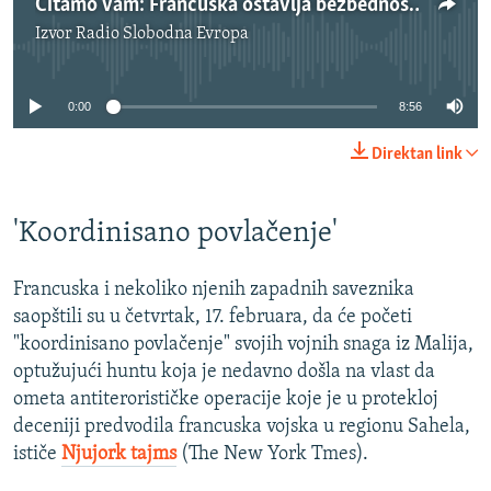
Čitamo vam: Francuska ostavlja bezbednosnu prazninu u Maliju
Izvor
Radio Slobodna Evropa
No media source currently available
0:00
8:56
Direktan link
'Koordinisano povlačenje'
Francuska i nekoliko njenih zapadnih saveznika
saopštili su u četvrtak, 17. februara, da će početi
"koordinisano povlačenje" svojih vojnih snaga iz Malija,
optužujući huntu koja je nedavno došla na vlast da
ometa antiterorističke operacije koje je u protekloj
deceniji predvodila francuska vojska u regionu Sahela,
ističe
Njujork tajms
(The New York Tmes).