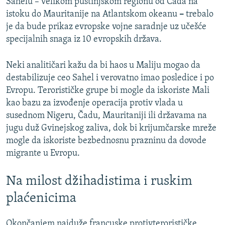
Sahelu – velikom pustinjskom regionu od Čada na
istoku do Mauritanije na Atlantskom okeanu
–
trebalo
je da bude prikaz evropske vojne saradnje uz učešće
specijalnih snaga iz 10 evropskih država.
Neki analitičari kažu da bi haos u Maliju mogao da
destabilizuje ceo Sahel i verovatno imao posledice i po
Evropu. Terorističke grupe bi mogle da iskoriste Mali
kao bazu za izvođenje operacija protiv vlada u
susednom Nigeru, Čadu, Mauritaniji ili državama na
jugu duž Gvinejskog zaliva, dok bi krijumčarske mreže
mogle da iskoriste bezbednosnu prazninu da dovode
migrante u Evropu.
Na milost džihadistima i ruskim
plaćenicima
Okončanjem najduže francuske protivterorističke