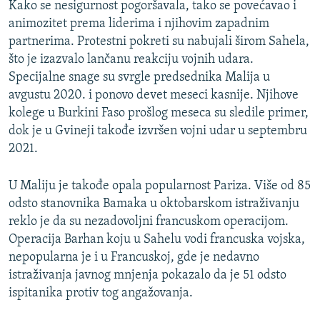
Kako se nesigurnost pogoršavala, tako se povećavao i
animozitet prema liderima i njihovim zapadnim
partnerima. Protestni pokreti su nabujali širom Sahela,
što je izazvalo lančanu reakciju vojnih udara.
Specijalne snage su svrgle predsednika Malija u
avgustu 2020. i ponovo devet meseci kasnije. Njihove
kolege u Burkini Faso prošlog meseca su sledile primer,
dok je u Gvineji takođe izvršen vojni udar u septembru
2021.
U Maliju je takođe opala popularnost Pariza. Više od 85
odsto stanovnika Bamaka u oktobarskom istraživanju
reklo je da su nezadovoljni francuskom operacijom.
Operacija Barhan koju u Sahelu vodi francuska vojska,
nepopularna je i u Francuskoj, gde je nedavno
istraživanja javnog mnjenja pokazalo da je 51 odsto
ispitanika protiv tog angažovanja.