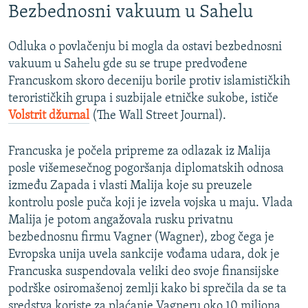
Bezbednosni vakuum u Sahelu
Odluka o povlačenju bi mogla da ostavi bezbednosni
vakuum u Sahelu gde su se trupe predvođene
Francuskom skoro deceniju borile protiv islamističkih
terorističkih grupa i suzbijale etničke sukobe, ističe
Volstrit džurnal
(The Wall Street Journal).
Francuska je počela pripreme za odlazak iz Malija
posle višemesečnog pogoršanja diplomatskih odnosa
između Zapada i vlasti Malija koje su preuzele
kontrolu posle puča koji je izvela vojska u maju. Vlada
Malija je potom angažovala rusku privatnu
bezbednosnu firmu Vagner (Wagner), zbog čega je
Evropska unija uvela sankcije vođama udara, dok je
Francuska suspendovala veliki deo svoje finansijske
podrške osiromašenoj zemlji kako bi sprečila da se ta
sredstva koriste za plaćanje Vagneru oko 10 miliona