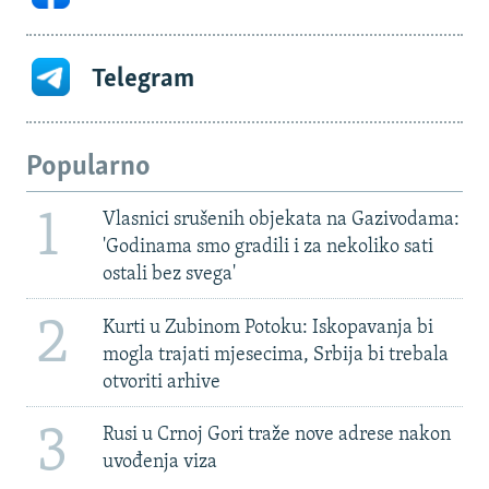
Telegram
Popularno
1
Vlasnici srušenih objekata na Gazivodama:
'Godinama smo gradili i za nekoliko sati
ostali bez svega'
2
Kurti u Zubinom Potoku: Iskopavanja bi
mogla trajati mjesecima, Srbija bi trebala
otvoriti arhive
3
Rusi u Crnoj Gori traže nove adrese nakon
uvođenja viza