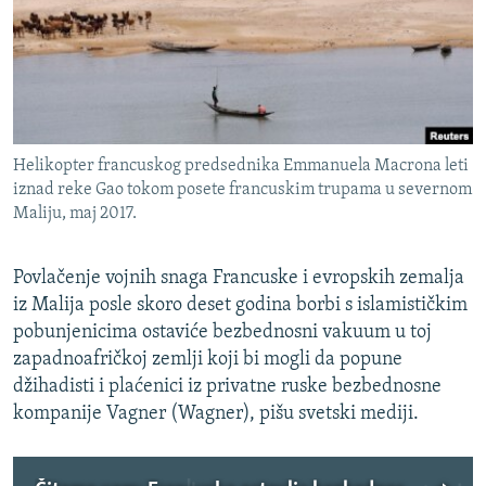
ISPRIČAJ MI
DNEVNO@RSE
SPECIJALI RSE
VIŠE OD NASLOVA
PRATITE NAS
Helikopter francuskog predsednika Emmanuela Macrona leti
GENOCID U SREBRENICI
iznad reke Gao tokom posete francuskim trupama u severnom
Maliju, maj 2017.
POPLAVE I KLIZIŠTA U BIH 2024.
TV LIBERTY
Sve RFE/RL stranice
Povlačenje vojnih snaga Francuske i evropskih zemalja
POST SCRIPTUM
iz Malija posle skoro deset godina borbi s islamističkim
pobunjenicima ostaviće bezbednosni vakuum u toj
MOJA EVROPA
zapadnoafričkoj zemlji koji bi mogli da popune
TRI DECENIJE OD RATA U BIH
džihadisti i plaćenici iz privatne ruske bezbednosne
SVE KARTE DEJTONA
kompanije Vagner (Wagner), pišu svetski mediji.
NASTANAK I RASPAD JUGOSLAVIJE