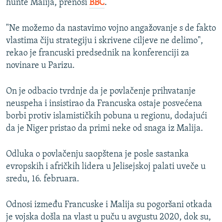
hunte Malija, prenosi
BBC
.
"Ne možemo da nastavimo vojno angažovanje s de fakto
vlastima čiju strategiju i skrivene ciljeve ne delimo",
rekao je francuski predsednik na konferenciji za
novinare u Parizu.
On je odbacio tvrdnje da je povlačenje prihvatanje
neuspeha i insistirao da Francuska ostaje posvećena
borbi protiv islamističkih pobuna u regionu, dodajući
da je Niger pristao da primi neke od snaga iz Malija.
Odluka o povlačenju saopštena je posle sastanka
evropskih i afričkih lidera u Jelisejskoj palati uveče u
sredu, 16. februara.
Odnosi između Francuske i Malija su pogoršani otkada
je vojska došla na vlast u puču u avgustu 2020, dok su,