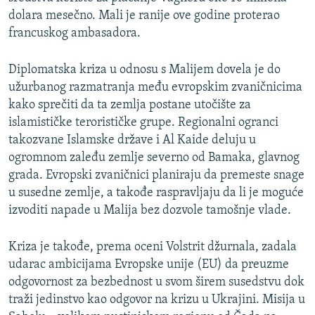
dolara mesečno. Mali je ranije ove godine proterao
francuskog ambasadora.
Diplomatska kriza u odnosu s Malijem dovela je do
užurbanog razmatranja među evropskim zvaničnicima
kako sprečiti da ta zemlja postane utočište za
islamističke terorističke grupe. Regionalni ogranci
takozvane Islamske države i Al Kaide deluju u
ogromnom zaleđu zemlje severno od Bamaka, glavnog
grada. Evropski zvaničnici planiraju da premeste snage
u susedne zemlje, a takođe raspravljaju da li je moguće
izvoditi napade u Malija bez dozvole tamošnje vlade.
Kriza je takođe, prema oceni Volstrit džurnala, zadala
udarac ambicijama Evropske unije (EU) da preuzme
odgovornost za bezbednost u svom širem susedstvu dok
traži jedinstvo kao odgovor na krizu u Ukrajini. Misija u