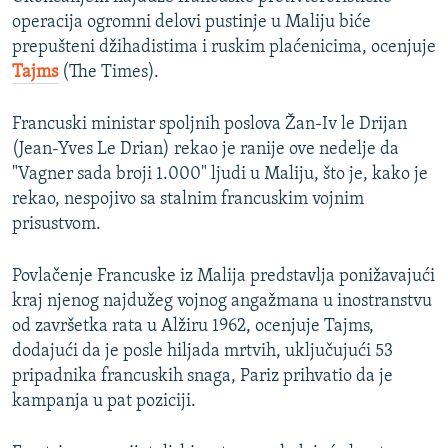
operacija ogromni delovi pustinje u Maliju biće
prepušteni džihadistima i ruskim plaćenicima, ocenjuje
Tajms
(The Times).
Francuski ministar spoljnih poslova Žan-Iv le Drijan
(Jean-Yves Le Drian) rekao je ranije ove nedelje da
"Vagner sada broji 1.000" ljudi u Maliju, što je, kako je
rekao, nespojivo sa stalnim francuskim vojnim
prisustvom.
Povlačenje Francuske iz Malija predstavlja ponižavajući
kraj njenog najdužeg vojnog angažmana u inostranstvu
od završetka rata u Alžiru 1962, ocenjuje Tajms,
dodajući da je posle hiljada mrtvih, uključujući 53
pripadnika francuskih snaga, Pariz prihvatio da je
kampanja u pat poziciji.