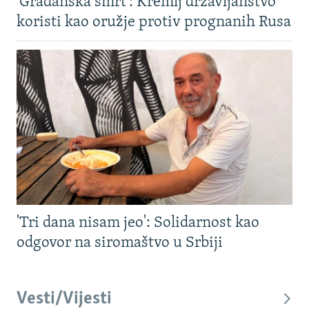
'Građanska smrt': Kremlj državljanstvo
koristi kao oružje protiv prognanih Rusa
'Tri dana nisam jeo': Solidarnost kao
odgovor na siromaštvo u Srbiji
Vesti/Vijesti