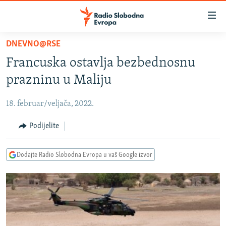
Dostupni
linkovi
Pređite
DNEVNO@RSE
na
VIJESTI
Francuska ostavlja bezbednosnu
glavni
BOSNA I HERCEGOVINA
sadržaj
prazninu u Maliju
SRBIJA
Pređite
na
18. februar/veljača, 2022.
KOSOVO
glavnu
CRNA GORA
Podijelite
navigaciju
Pređite
VIZUELNO
na
Dodajte Radio Slobodna Evropa u vaš Google izvor
PODCASTI
VIDEO
pretragu
RAT U UKRAJINI
FOTOGALERIJE
KINA NA BALKANU
INFOGRAFIKE
RSE PRIČE IZ SVIJETA