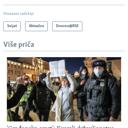
Povezani sadržaji
Svijet
Aktuelno
Dnevno@RSE
Više priča