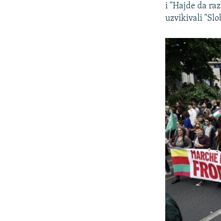
i "Hajde da ra
uzvikivali "Sl