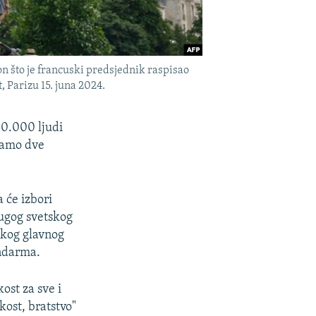
n što je francuski predsjednik raspisao
 Parizu 15. juna 2024.
50.000 ljudi
 samo dve
će izbori
rugog svetskog
uskog glavnog
andarma.
ost za sve i
kost, bratstvo"