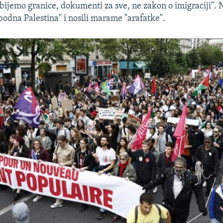
zbijemo granice, dokumenti za sve, ne zakon o imigraciji". 
obodna Palestina" i nosili marame "arafatke".