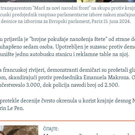
transparentom "Marš za novi narodni front" na skupu protiv kraj
ancuski predsjednik raspisao parlamentarne izbore nakon značaj
 desnice na izborima za Evropski parlament, Pariz 15. juna 2024.
zu prijavila je "brojne pokušaje nanošenja štete" od strane 
e uhapšeno sedam osoba. Upotrebljen je suzavac protiv dem
 unište jednu autobusku stanicu i reklamne table na njoj.
a francuskoj rivijeri, demonstranti desničari su prošetali 
m, skandirajući protiv predsednika Emanuela Makrona. O
 učestvovalo 3.000, dok policija navodi broj od 2.500.
protekle decenije čvrsto okrenula u korist krajnje desnog
in Le Pen.
ČITAJTE: