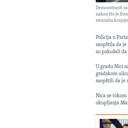
Demonstranti sa 
nakon što je fr
stranaka krajnje
Policija u Pari
saopštila da j
su pokušali da
U gradu Nici n
gradskom ulico
saopštili da je
Nica se tokom 
okupljanja Mar