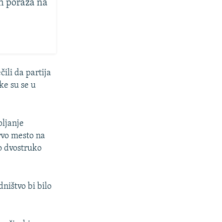
n poraza na
čili da partija
ke su se u
pljanje
rvo mesto na
o dvostruko
ništvo bi bilo