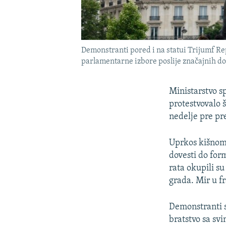
Demonstranti pored i na statui Trijumf Re
parlamentarne izbore poslije značajnih do
Ministarstvo s
protestvovalo 
nedelje pre p
Uprkos kišnom 
dovesti do for
rata okupili s
grada. Mir u f
Demonstranti s
bratstvo sa svi