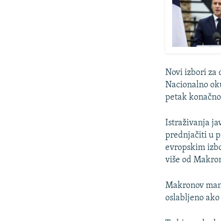
Novi izbori za 
Nacionalno oku
petak konačno 
Istraživanja j
prednjačiti u 
evropskim izbo
više od Makro
Makronov manda
oslabljeno ako