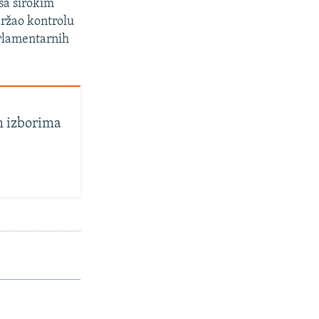
sa širokim
ržao kontrolu
arlamentarnih
m izborima