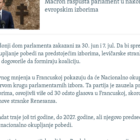
Macron raspušta parlament u nako
evropskim izborima
donji dom parlamenta zakazani za 30. jun i 7. jul. Da bi spre
pljanje pobedi na predstojećim izborima, levičarske stran
dogovorile da formiraju koaliciju.
avnog mnjenja u Francuskoj pokazuju da će Nacionalno oku
prvom krugu parlamentarnih izbora. Ta partija je zauzela p
rima, osvojivši više od 30 odsto glasova u Francuskoj, skor
nove stranke Renesansa.
t traje još tri godine, do 2027. godine, ali njegovo predsed
 nacionalno okupljanje pobedi.