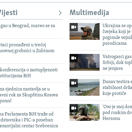
ijesti
Multimedija
igao u Beograd, susreo se sa
Ukrajina se op
čovjeka koji je
poginule vojni
porodicama
taci pronađeni u trećoj
sovnoj grobnici u Zubinom
Vatrogasci gas
Srbiji, dok topl
ne jenjava
konferencija o zastupljenosti
stitucijama BiH
Dunav testira
stabilnost drž
na sjednica nastavlja se u
koje protiče
avni rok za Skupštinu Kosova
 ponoć
'Ovo je moj dom
pod ruskim dr
ka Parlamenta BiH traže od
Hersonu
edstavnika i PIC-a poseban
emorijalni centar Srebrenica