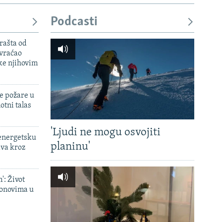
Podcasti
rašta od
 vraćao
ke njihovim
e požare u
otni talas
'Ljudi ne mogu osvojiti
 energetsku
planinu'
ava kroz
': Život
onovima u