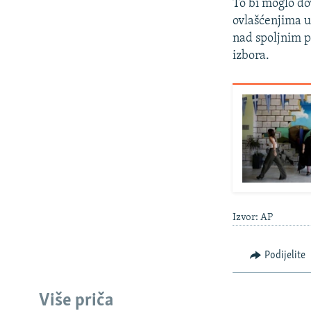
To bi moglo do
ovlašćenjima 
nad spoljnim p
izbora.
Izvor: AP
Podijelite
Više priča