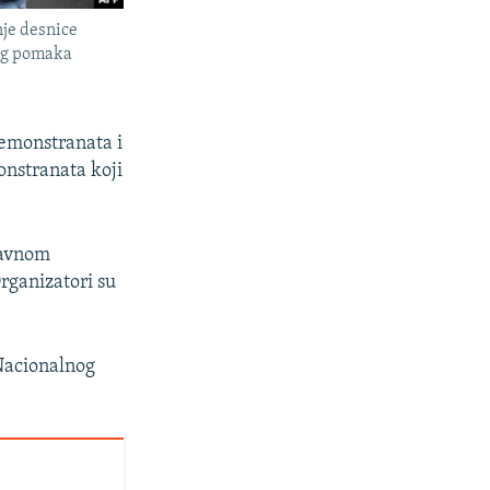
nje desnice
nog pomaka
demonstranata i
onstranata koji
glavnom
rganizatori su
 Nacionalnog