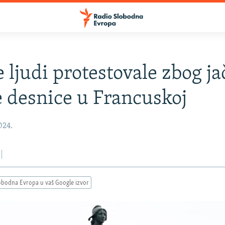
e ljudi protestovale zbog ja
e desnice u Francuskoj
2024.
obodna Evropa u vaš Google izvor