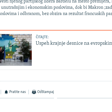
vesti njenog partijskog lidera Bardelu na mesto premijera, 
u unutrašnjim i ekonomskim poslovima, dok bi Makron ;zad
oslovima i odbranom, bez obzira na rezultat francuskih p
ČITAJTE:
Uspeh krajnje desnice na evropski
Pratite nas
Odštampaj