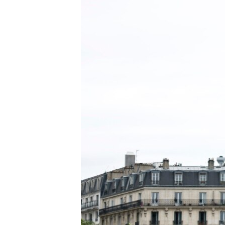
ISPRIČAJ MI
DNEVNO@RSE
SPECIJALI RSE
VIŠE OD NASLOVA
GENOCID U SREBRENICI
POPLAVE I KLIZIŠTA U BIH 2024.
TV LIBERTY
POST SCRIPTUM
MOJA EVROPA
TRI DECENIJE OD RATA U BIH
SVE KARTE DEJTONA
NASTANAK I RASPAD JUGOSLAVIJE