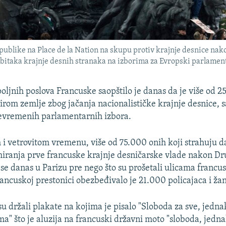
publike na Place de la Nation na skupu protiv krajnje desnice nako
bitaka krajnje desnih stranaka na izborima za Evropski parlament,
poljnih poslova Francuske saopštilo je danas da je više od 2
širom zemlje zbog jačanja nacionalističke krajnje desnice,
revremenih parlamentarnih izbora.
i vetrovitom vremenu, više od 75.000 onih koji strahuju da 
miranja prve francuske krajnje desničarske vlade nakon D
u se danas u Parizu pre nego što su prošetali ulicama franc
rancuskoj prestonici obezbeđivalo je 21.000 policajaca i ž
u držali plakate na kojima je pisalo "Sloboda za sve, jednak
ma" što je aluzija na francuski državni moto "sloboda, jedna