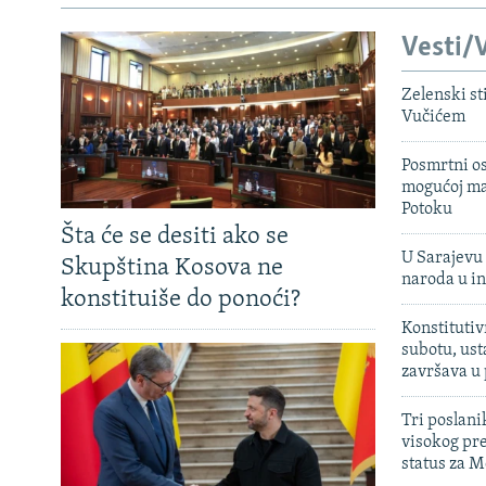
Vesti/V
Zelenski st
Vučićem
Posmrtni os
mogućoj ma
Potoku
Šta će se desiti ako se
U Sarajevu 
Skupština Kosova ne
naroda u in
konstituiše do ponoći?
Konstitutiv
subotu, ust
završava u
Tri poslani
visokog pr
status za M