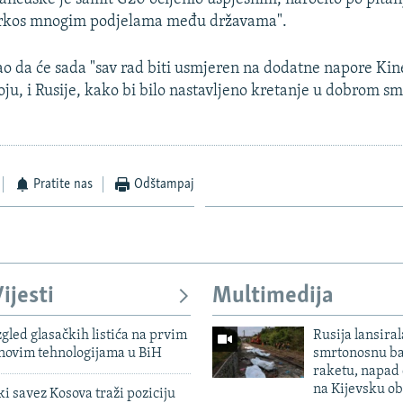
rkos mnogim podjelama među državama".
o da će sada "sav rad biti usmjeren na dodatne napore Kin
oju, i Rusije, kako bi bilo nastavljeno kretanje u dobrom sm
Pratite nas
Odštampaj
ijesti
Multimedija
zgled glasačkih listića na prvim
Rusija lansiral
 novim tehnologijama u BiH
smrtonosnu ba
raketu, napad
na Kijevsku ob
 savez Kosova traži poziciju