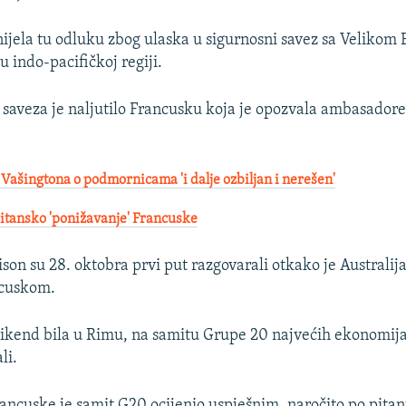
ijela tu odluku zbog ulaska u sigurnosni savez sa Velikom B
indo-pacifičkoj regiji.
 saveza je naljutilo Francusku koja je opozvala ambasadore
 Vašingtona o podmornicama 'i dalje ozbiljan i nerešen'
tansko 'ponižavanje' Francuske
son su 28. oktobra prvi put razgovarali otkako je Australij
ncuskom.
vikend bila u Rimu, na samitu Grupe 20 najvećih ekonomija
li.
ancuske je samit G20 ocijenio uspješnim, naročito po pitan