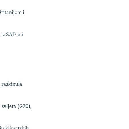
ritanijom i
 iz SAD-a i
a raskinula
 svijeta (G20),
ju klimatskih