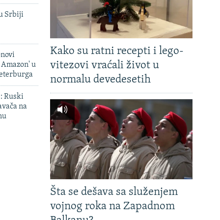
u Srbiji
Kako su ratni recepti i lego-
onovi
vitezovi vraćali život u
i Amazon' u
Peterburga
normalu devedesetih
': Ruski
avača na
nu
Šta se dešava sa služenjem
vojnog roka na Zapadnom