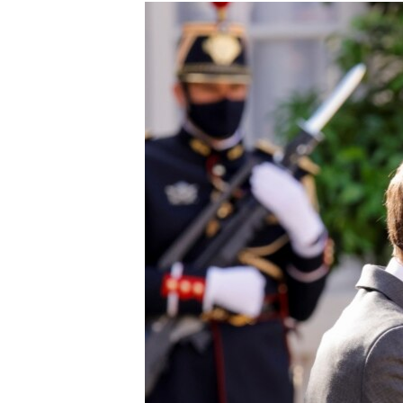
ISPRIČAJ MI
DNEVNO@RSE
SPECIJALI RSE
VIŠE OD NASLOVA
GENOCID U SREBRENICI
POPLAVE I KLIZIŠTA U BIH 2024.
TV LIBERTY
POST SCRIPTUM
MOJA EVROPA
TRI DECENIJE OD RATA U BIH
SVE KARTE DEJTONA
NASTANAK I RASPAD JUGOSLAVIJE