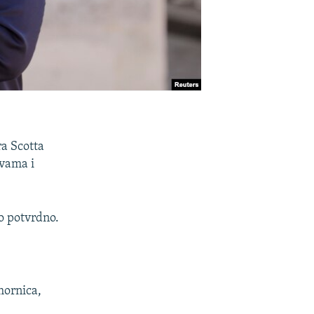
a Scotta
avama i
o potvrdno.
mornica,