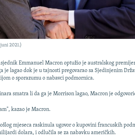
juni 2021.)
dsjednik Emmanuel Macron optužio je australskog premijer
a je lagao dok je u tajnosti pregovarao sa Sjedinjenim Drž
nijom o sporazumu o nabavci podmornica.
inara smatra li da ga je Morrison lagao, Macron je odgovori
am", kazao je Macron.
prošlog mjeseca raskinula ugovor o kupovini francuskih pod
ilijardi dolara, i odlučila se za nabavku američkih.