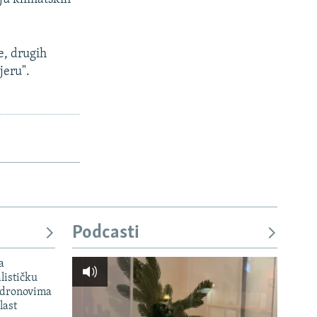
e, drugih
jeru".
Podcasti
a
lističku
 dronovima
last