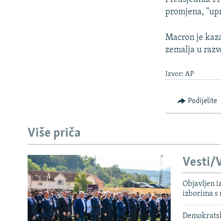
promjena, "up
Macron je kaza
zemalja u razv
Izvor: AP
Podijelite
Više priča
Vesti/V
Objavljen i
izborima s
Demokratski