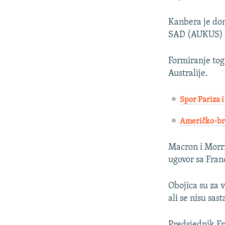
Kanbera je don
SAD (AUKUS) u 
Formiranje tog
Australije.
Spor Pariza i
Američko-bri
Macron i Morri
ugovor sa Fra
Obojica su za 
ali se nisu sasta
Predsjednik Fr