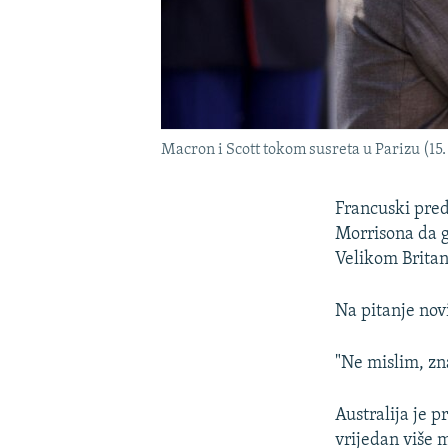
Macron i Scott tokom susreta u Parizu (15. 
Francuski pre
Morrisona da g
Velikom Brita
Na pitanje nov
"Ne mislim, zn
Australija je 
vrijedan više m