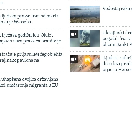
ka
Vodostaj reka 
 ljudska prava: Iran od marta
jmanje 56 osoba
Ukrajinski dr
ilježava godišnjicu 'Oluje',
pogodili 'rusk
ajavio nova prava za branitelje
blizini Sankt 
tražuje prijavu letećeg objekta
'Ljudski safari
krajinskog aviona na
dron lovi prod
pijaci u Herso
 uhapšena dvojica državljana
 krijumčarenja migranta u EU