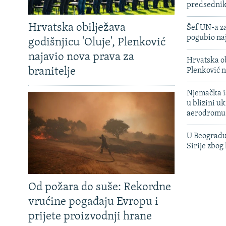
predsedni
Hrvatska obilježava
Šef UN-a za
pogubio na
godišnjicu 'Oluje', Plenković
najavio nova prava za
Hrvatska ob
branitelje
Plenković n
Njemačka is
u blizini u
aerodromu
U Beogradu
Sirije zbog
Od požara do suše: Rekordne
vrućine pogađaju Evropu i
prijete proizvodnji hrane