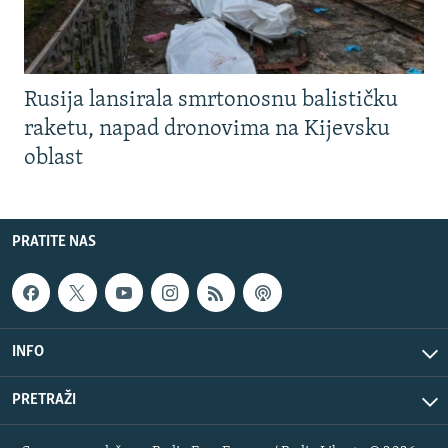
Rusija lansirala smrtonosnu balističku
raketu, napad dronovima na Kijevsku
oblast
PRATITE NAS
INFO
PRETRAŽI