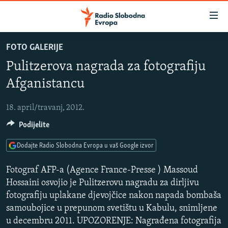
Dostupni
linkovi
Pređite
FOTO GALERIJE
na
VIJESTI
Pulitzerova nagrada za fotografiju
glavni
BOSNA I HERCEGOVINA
sadržaj
Afganistancu
SLUŠAJTE
SRBIJA
Pređite
na
18. april/travanj, 2012.
KOSOVO
glavnu
YouTube Music
Podijelite
CRNA GORA
navigaciju
Pređite
VIZUELNO
Dodajte Radio Slobodna Evropa u vaš Google izvor
Spotify
na
PODCASTI
VIDEO
pretragu
Fotograf AFP-a (Agence France-Presse ) Massoud
RAT U UKRAJINI
Hossaini osvojio je Pulitzerovu nagradu za dirljivu
FOTOGALERIJE
YouTube
fotografiju uplakane djevojčice nakon napada bombaša
KINA NA BALKANU
INFOGRAFIKE
samoubojice u prepunom svetištu u Kabulu, snimljene
Pratite
RSE PRIČE IZ SVIJETA
u decembru 2011. UPOZORENJE: Nagrađena fotografija