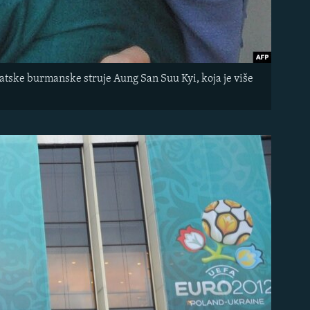
tske burmanske struje Aung San Suu Kyi, koja je više