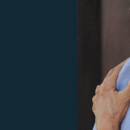
ISPRIČAJ MI
DNEVNO@RSE
SPECIJALI RSE
VIŠE OD NASLOVA
GENOCID U SREBRENICI
POPLAVE I KLIZIŠTA U BIH 2024.
TV LIBERTY
POST SCRIPTUM
MOJA EVROPA
TRI DECENIJE OD RATA U BIH
SVE KARTE DEJTONA
NASTANAK I RASPAD JUGOSLAVIJE