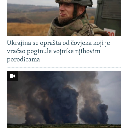
Ukrajina se oprašta od čovjeka koji je
vraćao poginule vojnike njihovim
porodicama