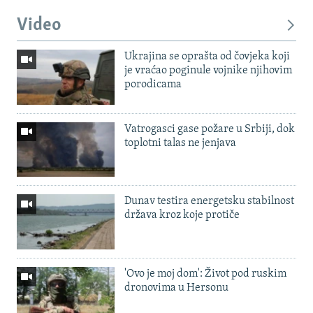
Video
Ukrajina se oprašta od čovjeka koji
je vraćao poginule vojnike njihovim
porodicama
Vatrogasci gase požare u Srbiji, dok
toplotni talas ne jenjava
Dunav testira energetsku stabilnost
država kroz koje protiče
'Ovo je moj dom': Život pod ruskim
dronovima u Hersonu