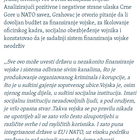
Analizirajući pozitivne i negativne strane ulaska Crne
Gore u NATO savez, Grahovac je otvorio pitanje da li
dovoljan budžet za finansiranje vojske, za školovanje
oficirskog kadra, socijalno obezbjeđenje vojnika i
konstatovao da je sadašnji sistem finansiranja vojske
neodrživ
,,Sve ovo može uvesti državu u nezakonito finansiranje
vojske i sistema odbrane sivim kanalima, što je
produkovanje organizovanog kriminala i korupcije, a
što je u suštini gajenje sopstvenog ubice.Vojska je, osim
njenog malog dijela, u suštini socijalna institucija. Imati
socijalnu instituciju nezadovoljnih ljudi, a pod oružjem,
je vrlo opasna stvar .Takva vojska se po pravilu nikada
ne upotrijeb ali se zato vrlo često zloupotrijebi u
različite svrhe i od rayličitih korisnika. I zato puna
integrisanost države u EU i NATO, uz visoku podršku