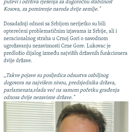
putevi i održiva rješenja za dugoročnu stabilnost
Kosova, za pomirenje naroda dvije zemlje."
Dosadašnji odnosi sa Srbijom nerijetko su bili
opterećeni problematičnim izjavama iz Srbije, ali i
neracionalnog straha u Crnoj Gori o navodnom
ugrožavanju nezavisnosti Crne Gore. Lukovac je
predložio dijalog između najviših državnih funkcionera
dvije države.
,,Takve pojave su posljedica odsustva ozbiljnog
dogovora na najvišem nivou, predsjednika država,
parlamenata,vlada već na samom početku građenja
odnosa dvije nezavisne države."