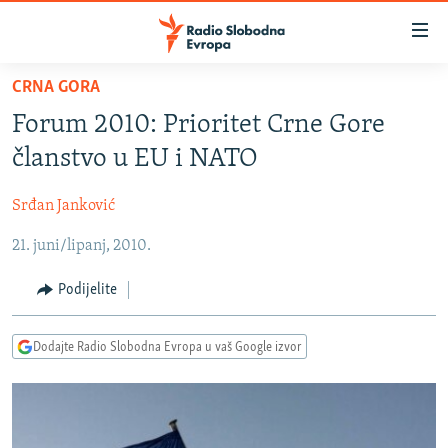
Dostupni
linkovi
Pređite
CRNA GORA
na
VIJESTI
Forum 2010: Prioritet Crne Gore
glavni
BOSNA I HERCEGOVINA
sadržaj
članstvo u EU i NATO
SRBIJA
Pređite
na
Srđan Janković
KOSOVO
glavnu
21. juni/lipanj, 2010.
CRNA GORA
navigaciju
Pređite
VIZUELNO
Podijelite
na
PODCASTI
VIDEO
pretragu
Dodajte Radio Slobodna Evropa u vaš Google izvor
RAT U UKRAJINI
FOTOGALERIJE
KINA NA BALKANU
INFOGRAFIKE
RSE PRIČE IZ SVIJETA