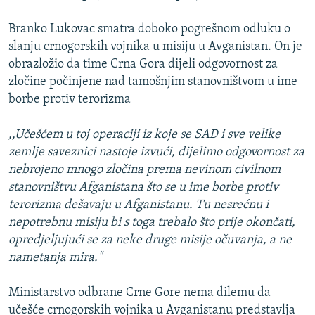
Branko Lukovac smatra doboko pogrešnom odluku o
slanju crnogorskih vojnika u misiju u Avganistan. On je
obrazložio da time Crna Gora dijeli odgovornost za
zločine počinjene nad tamošnjim stanovništvom u ime
borbe protiv terorizma
,,Učešćem u toj operaciji iz koje se SAD i sve velike
zemlje saveznici nastoje izvući, dijelimo odgovornost za
nebrojeno mnogo zločina prema nevinom civilnom
stanovništvu Afganistana što se u ime borbe protiv
terorizma dešavaju u Afganistanu. Tu nesrećnu i
nepotrebnu misiju bi s toga trebalo što prije okončati,
opredjeljujući se za neke druge misije očuvanja, a ne
nametanja mira."
Ministarstvo odbrane Crne Gore nema dilemu da
učešće crnogorskih vojnika u Avganistanu predstavlja