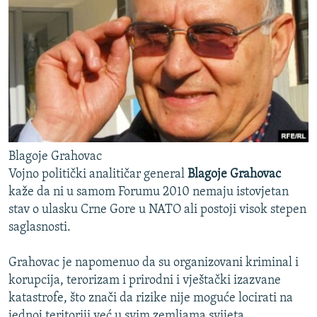
Blagoje Grahovac
Vojno politički analitičar general
Blagoje Grahovac
kaže da ni u samom Forumu 2010 nemaju istovjetan
stav o ulasku Crne Gore u NATO ali postoji visok stepen
saglasnosti.
Grahovac je napomenuo da su organizovani kriminal i
korupcija, terorizam i prirodni i vještački izazvane
katastrofe, što znači da rizike nije moguće locirati na
jednoj teritoriji već u svim zemljama svijeta.