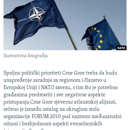
ISPRIČAJ MI
DNEVNO@RSE
SPECIJALI RSE
VIŠE OD NASLOVA
PRATITE NAS
GENOCID U SREBRENICI
Ilustrativna fotografija
POPLAVE I KLIZIŠTA U BIH 2024.
TV LIBERTY
Sve RFE/RL stranice
Spoljno politički prioriteti Crne Gore treba da budu
POST SCRIPTUM
unapređenje saradnje sa regionom i članstvo u
Evropskoj Uniji i NATO savezu, s tim što je potrebno
MOJA EVROPA
građanima predstaviti i sve negativne aspekte
TRI DECENIJE OD RATA U BIH
pristupanja Crne Gore sjeverno atlanstskoj alijansi,
rečeno je između ostalog na okruglom stolu
SVE KARTE DEJTONA
organizacije FORUM 2010 pod nazivom međunarodni
NASTANAK I RASPAD JUGOSLAVIJE
odnosi i bezbjednosni aspekti evroatlantskih