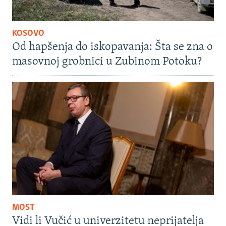
KOSOVO
Od hapšenja do iskopavanja: Šta se zna o
masovnoj grobnici u Zubinom Potoku?
MOST
Vidi li Vučić u univerzitetu neprijatelja