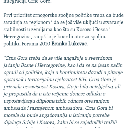
integracija Crne Gore.
Prvi prioritet crnogorske spoljne politike treba da bude
saradnja sa regionom i da se još više uključi u stvaranje
stabilnosti u zemljama kao što su Kosovo i Bosna i
Hercegovina, saopštio je koordinator za spoljnu
politiku Foruma 2010
Branko Lukovac
.
"Crna Gora treba da se više angažuje u svesrdnom
jačanju Bosne i Hercegovine, kao i da se na jasan način
ogradi od politike, koja u kontinuitetu dovodi u pitanje
opstanak i teritorijalnu cjelovitost BiH. Crna Gora je
priznala nezavisnost Kosova, što je bilo neizbježno, ali
je propustila da u isto vrijeme donese odluku o
uspostavljanju diiplomatskih odnosa otvaranjem
ambasada i razmjenom ambasadora. Crna Gora bi
morala da bude angažovanija u isticanju potrebe
dijaloga Srbije i Kosova, kako bi se zajednički tražili