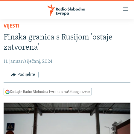
Dostupni
linkovi
Pređite
VIJESTI
na
VIJESTI
Finska granica s Rusijom 'ostaje
glavni
BOSNA I HERCEGOVINA
sadržaj
zatvorena'
SRBIJA
Pređite
na
11. januar/siječanj, 2024.
KOSOVO
glavnu
CRNA GORA
Podijelite
navigaciju
Pređite
VIZUELNO
na
Dodajte Radio Slobodna Evropa u vaš Google izvor
PODCASTI
VIDEO
pretragu
RAT U UKRAJINI
FOTOGALERIJE
KINA NA BALKANU
INFOGRAFIKE
RSE PRIČE IZ SVIJETA