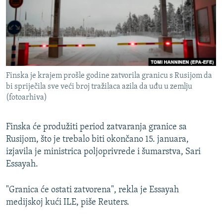
ISPRIČAJ MI
DNEVNO@RSE
SPECIJALI RSE
VIŠE OD NASLOVA
PRATITE NAS
Finska je krajem prošle godine zatvorila granicu s Rusijom da
GENOCID U SREBRENICI
bi spriječila sve veći broj tražilaca azila da uđu u zemlju
(fotoarhiva)
POPLAVE I KLIZIŠTA U BIH 2024.
TV LIBERTY
Sve RFE/RL stranice
Finska će produžiti period zatvaranja granice sa
POST SCRIPTUM
Rusijom, što je trebalo biti okončano 15. januara,
izjavila je ministrica poljoprivrede i šumarstva, Sari
MOJA EVROPA
Essayah.
TRI DECENIJE OD RATA U BIH
SVE KARTE DEJTONA
"Granica će ostati zatvorena", rekla je Essayah
medijskoj kući ILE, piše Reuters.
NASTANAK I RASPAD JUGOSLAVIJE