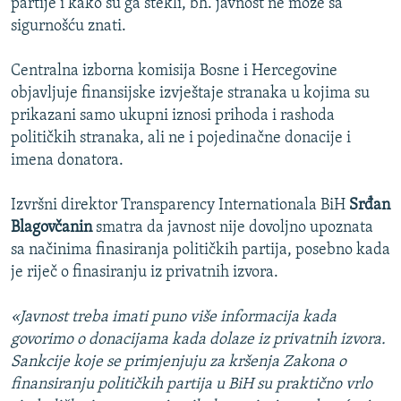
partije i kako su ga stekli, bh. javnost ne može sa
sigurnošću znati.
Centralna izborna komisija Bosne i Hercegovine
objavljuje finansijske izvještaje stranaka u kojima su
prikazani samo ukupni iznosi prihoda i rashoda
političkih stranaka, ali ne i pojedinačne donacije i
imena donatora.
Izvršni direktor Transparency Internationala BiH
Srđan
Blagovčanin
smatra da javnost nije dovoljno upoznata
sa načinima finasiranja političkih partija, posebno kada
je riječ o finasiranju iz privatnih izvora.
«Javnost treba imati puno više informacija kada
govorimo o donacijama kada dolaze iz privatnih izvora.
Sankcije koje se primjenjuju za kršenja Zakona o
finansiranju političkih partija u BiH su praktično vrlo