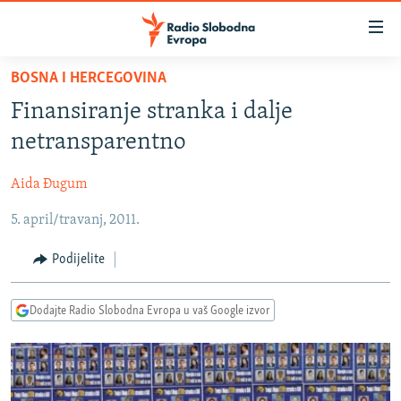
Dostupni
linkovi
Pređite
BOSNA I HERCEGOVINA
na
VIJESTI
Finansiranje stranka i dalje
glavni
BOSNA I HERCEGOVINA
sadržaj
netransparentno
SRBIJA
Pređite
na
Aida Đugum
KOSOVO
glavnu
5. april/travanj, 2011.
CRNA GORA
navigaciju
Pređite
VIZUELNO
Podijelite
na
PODCASTI
VIDEO
pretragu
Dodajte Radio Slobodna Evropa u vaš Google izvor
RAT U UKRAJINI
FOTOGALERIJE
KINA NA BALKANU
INFOGRAFIKE
RSE PRIČE IZ SVIJETA