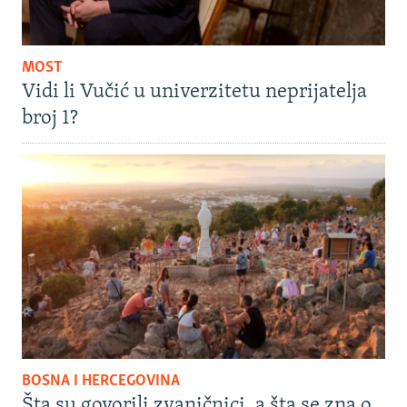
MOST
Vidi li Vučić u univerzitetu neprijatelja
broj 1?
BOSNA I HERCEGOVINA
Šta su govorili zvaničnici, a šta se zna o