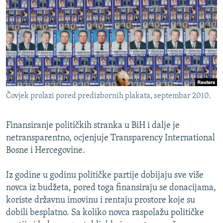
ISPRIČAJ MI
DNEVNO@RSE
SPECIJALI RSE
VIŠE OD NASLOVA
PRATITE NAS
GENOCID U SREBRENICI
Čovjek prolazi pored predizbornih plakata, septembar 2010.
POPLAVE I KLIZIŠTA U BIH 2024.
TV LIBERTY
Sve RFE/RL stranice
Finansiranje političkih stranka u BiH i dalje je
POST SCRIPTUM
netransparentno, ocjenjuje Transparency International
Bosne i Hercegovine.
MOJA EVROPA
TRI DECENIJE OD RATA U BIH
Iz godine u godinu političke partije dobijaju sve više
novca iz budžeta, pored toga finansiraju se donacijama,
SVE KARTE DEJTONA
koriste državnu imovinu i rentaju prostore koje su
NASTANAK I RASPAD JUGOSLAVIJE
dobili besplatno. Sa koliko novca raspolažu političke