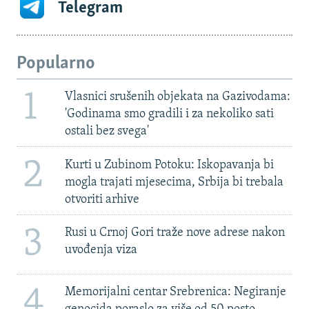
Telegram
Popularno
1
Vlasnici srušenih objekata na Gazivodama:
'Godinama smo gradili i za nekoliko sati
ostali bez svega'
2
Kurti u Zubinom Potoku: Iskopavanja bi
mogla trajati mjesecima, Srbija bi trebala
otvoriti arhive
3
Rusi u Crnoj Gori traže nove adrese nakon
uvođenja viza
4
Memorijalni centar Srebrenica: Negiranje