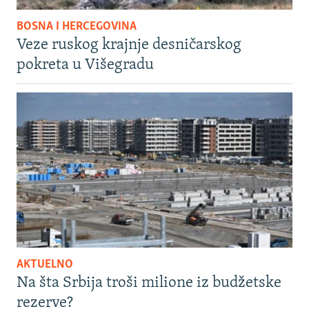
BOSNA I HERCEGOVINA
Veze ruskog krajnje desničarskog
pokreta u Višegradu
AKTUELNO
Na šta Srbija troši milione iz budžetske
rezerve?