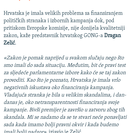
Hrvatska je imala velikih problema sa finansiranjem
političkih stranaka i izbornih kampanja dok, pod
pritiskom Evropske komisije, nije donijela kvalitetniji
zakon, kaže predstavnik hrvatskog GONG-a
Dragan
Zelić
.
«Zakon je pomak naprijed u svakom slučaju nego što
smo imali do sada situaciju. Međutim, bit će pravi test
za sljedeće parlamentarne izbore kako će se taj zakon
provoditi. Kao što je poznato, Hrvatska je imala vrlo
negativnih iskustava oko financiranja kampanja.
Vladajuća stranka je bila u velikim skandalima, i dan-
danas je, oko netransparentnosti financiranja svoje
kampanje. Bivši premijer je završio u zatvoru zbog tih
skandala. Mi se nadamo da se te stvari neće ponavljati
sada kada imamo bolji pravni okvir i kada budemo
imali bolji nadzor»,
izjavio je Zelić.