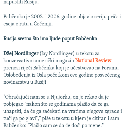
napustiti Rusiju.
Babčenko je 2002. i 2006. godine objavio seriju priča i
eseja o ratu u Čečeniji.
Rusija sretna što ima ljude poput Babčenka
Džej Nordlinger
(Jay Nordlinger) u tekstu za
konzervativni američki magazin
National Review
prenosi riječi Babčenka koji je učestvovao na Forumu
Oslobođenja iz Osla početkom ove godine posvećenog
novinarstvu u Rusiji
"Obraćajući nam se u Njujorku, on je rekao da je
pobjegao "nakon što se godinama plašio da će ga
uhapsiti, da će ga sačekati na vratima njegove zgrade i
tući ga po glavi"," piše u tekstu u kjem je citiran i sam
Babčenko: "Plašio sam se da će doći po mene."