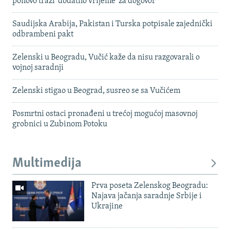
ponovo traži 'dodatno vrijeme' za dogovor
Saudijska Arabija, Pakistan i Turska potpisale zajednički
odbrambeni pakt
Zelenski u Beogradu, Vučić kaže da nisu razgovarali o
vojnoj saradnji
Zelenski stigao u Beograd, susreo se sa Vučićem
Posmrtni ostaci pronađeni u trećoj mogućoj masovnoj
grobnici u Zubinom Potoku
Multimedija
Prva poseta Zelenskog Beogradu:
Najava jačanja saradnje Srbije i
Ukrajine