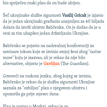
bio spriječen ruski plan da on bude ubijen.
Šef ukrajinske službe sigurnosti
Vasilij Gricak
je izjavio
da je jedan ukrajinski građanin unajmljen za 40 hiljada
dolara da izvrši ubistvo Babčenka. On je dodao da je u
vezi sa tim uhapšen jedan državljanin Ukrajine.
Babčenko se pojavio na nadrealnoj konferenciji za
novinare tokom koje se izvinio svojoj ženi zbog "noćne
more" koju je izazvao, ali je rekao da nije bilo
alternative, objavio je
Gardijan
(The Guardian).
Govoreći na ruskom jeziku, zbog kojeg se izvinio,
Babčenko je rekao da je služba sigurnosti Ukrajine
saznala za "ozbiljan" plan o njegovom ubistvu i
upozorila ga prije mjesec dana.
Plan je nastao u Moskvi, rekao je on.