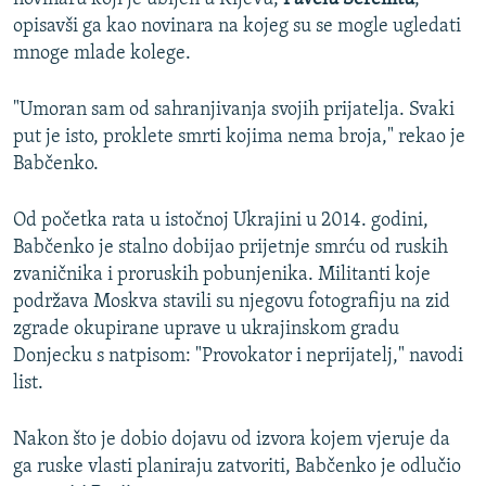
opisavši ga kao novinara na kojeg su se mogle ugledati
mnoge mlade kolege.
"Umoran sam od sahranjivanja svojih prijatelja. Svaki
put je isto, proklete smrti kojima nema broja," rekao je
Babčenko.
Od početka rata u istočnoj Ukrajini u 2014. godini,
Babčenko je stalno dobijao prijetnje smrću od ruskih
zvaničnika i proruskih pobunjenika. Militanti koje
podržava Moskva stavili su njegovu fotografiju na zid
zgrade okupirane uprave u ukrajinskom gradu
Donjecku s natpisom: "Provokator i neprijatelj," navodi
list.
Nakon što je dobio dojavu od izvora kojem vjeruje da
ga ruske vlasti planiraju zatvoriti, Babčenko je odlučio