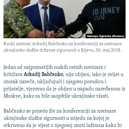
ISPRIČAJ MI
DNEVNO@RSE
SPECIJALI RSE
VIŠE OD NASLOVA
PRATITE NAS
Ruski novinar Arkadij Babčenko na konferenciji za novinare
GENOCID U SREBRENICI
ukrajinske službe državne sigurnosti u Kijevu, 30. maj 2018.
POPLAVE I KLIZIŠTA U BIH 2024.
Jedan od najpoznatijih ruskih ratnih novinara i
TV LIBERTY
Sve RFE/RL stranice
kritičara ​
Arkadij Babčenko
, nije ubijen, iako je svijet u
POST SCRIPTUM
utorak naveče, uključujući i njegovu porodicu i
MOJA EVROPA
prijatelje, vjerovao da je ubijen u napadu naređenom iz
Moskve, kako su bile saopštile ukrajinske vlasti.
TRI DECENIJE OD RATA U BIH
SVE KARTE DEJTONA
Babčenko se pojavio živ na konferenciji za novinare
ukrajinske službe sigurnosti u srijedu na kojoj je
NASTANAK I RASPAD JUGOSLAVIJE
otkriveno da je vijest o njegovoj smrti lažirana kako bi