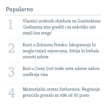
Popularno
1
Vlasnici srušenih objekata na Gazivodama:
'Godinama smo gradili i za nekoliko sati
ostali bez svega'
2
Kurti u Zubinom Potoku: Iskopavanja bi
mogla trajati mjesecima, Srbija bi trebala
otvoriti arhive
3
Rusi u Crnoj Gori traže nove adrese nakon
uvođenja viza
4
Memorijalni centar Srebrenica: Negiranje
genocida poraslo za više od 50 posto