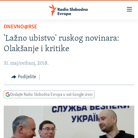
Dostupni
linkovi
Pređite
DNEVNO@RSE
na
VIJESTI
'Lažno ubistvo' ruskog novinara:
glavni
BOSNA I HERCEGOVINA
sadržaj
Olakšanje i kritike
SRBIJA
Pređite
na
31. maj/svibanj, 2018.
KOSOVO
glavnu
CRNA GORA
Podijelite
navigaciju
Pređite
VIZUELNO
na
Dodajte Radio Slobodna Evropa u vaš Google izvor
PODCASTI
VIDEO
pretragu
RAT U UKRAJINI
FOTOGALERIJE
KINA NA BALKANU
INFOGRAFIKE
RSE PRIČE IZ SVIJETA