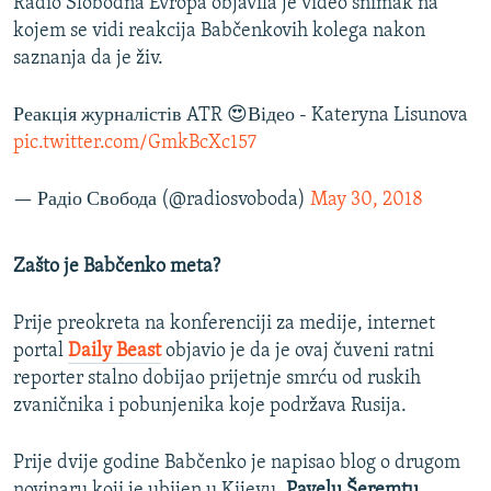
Radio Slobodna Evropa objavila je video snimak na
kojem se vidi reakcija Babčenkovih kolega nakon
saznanja da je živ.
Реакція журналістів ATR 😍Відео - Kateryna Lisunova
pic.twitter.com/GmkBcXc157
— Радіо Свобода (@radiosvoboda)
May 30, 2018
Zašto je Babčenko meta?
Prije preokreta na konferenciji za medije, internet
portal
Daily Beast
objavio je da je ovaj čuveni ratni
reporter stalno dobijao prijetnje smrću od ruskih
zvaničnika i pobunjenika koje podržava Rusija.
Prije dvije godine Babčenko je napisao blog o drugom
novinaru koji je ubijen u Kijevu,
Pavelu Šeremtu
,