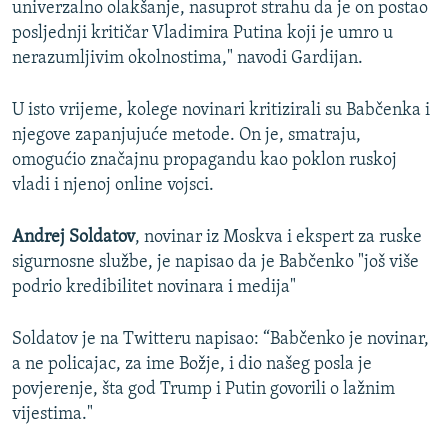
univerzalno olakšanje, nasuprot strahu da je on postao
posljednji kritičar Vladimira Putina koji je umro u
nerazumljivim okolnostima," navodi Gardijan.
U isto vrijeme, kolege novinari kritizirali su Babčenka i
njegove zapanjujuće metode. On je, smatraju,
omogućio značajnu propagandu kao poklon ruskoj
vladi i njenoj online vojsci.
Andrej Soldatov
, novinar iz Moskva i ekspert za ruske
sigurnosne službe, je napisao da je Babčenko "još više
podrio kredibilitet novinara i medija"
Soldatov je na Twitteru napisao: “Babčenko je novinar,
a ne policajac, za ime Božje, i dio našeg posla je
povjerenje, šta god Trump i Putin govorili o lažnim
vijestima."​