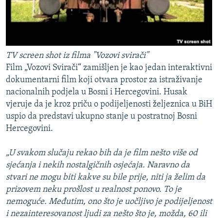
TV screen shot iz filma "Vozovi svirači"
Film „Vozovi Svirači“ zamišljen je kao jedan interaktivni
dokumentarni film koji otvara prostor za istraživanje
nacionalnih podjela u Bosni i Hercegovini. Husak
vjeruje da je kroz priču o podijeljenosti željeznica u BiH
uspio da predstavi ukupno stanje u postratnoj Bosni
Hercegovini.
„U svakom slučaju rekao bih da je film nešto više od
sjećanja i nekih nostalgičnih osjećaja. Naravno da
stvari ne mogu biti kakve su bile prije, niti ja želim da
prizovem neku prošlost u realnost ponovo. To je
nemoguće. Međutim, ono što je uočljivo je podijeljenost
i nezainteresovanost ljudi za nešto što je, možda, 60 ili