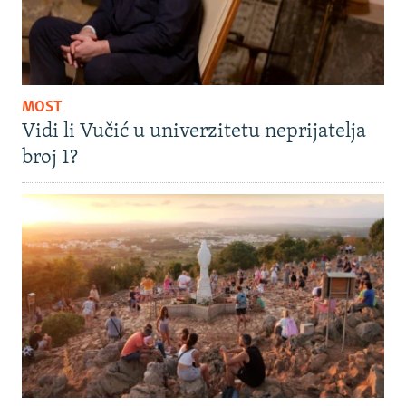
MOST
Vidi li Vučić u univerzitetu neprijatelja
broj 1?