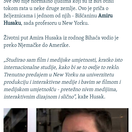
Sve ovo nije normalno ljudima koji su iz BiH otišli
tokom rata u neke druge zemlje. Ovo je priča o
željeznicama i jednom od njih - Bišćaninu
Amiru
Husaku
, sada profesoru u New Yorku.
Životni put Amira Husaka iz rodnog Bihaća vodio je
preko Njemačke do Amerike.
„Studirao sam film i medijske umjetnosti, kratko isto
internacionalne studije, kako bi se to ovdje to reklo.
Trenutno predajem u New Yorku na univerzitetu
produkciju i interaktivne medije i bavim se filmom i
medijskom umjetnošću - pretežno nivm medijima,
interaktivnim dizajnom i slično“,
kaže Husak.