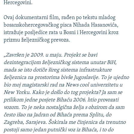
Hercegovini.
Ovaj dokumentarni film, rađen po tekstu mladog
bosanskohercegovačkog pisca Nihada Hasanovića,
istražuje posljedice rata u Bosni i Hercegovini kroz
prizmu željezničkog prevoza.
„Završen je 2009. u maju. Projekt se bavi
dezintegracijom željezničkog sistema unutar BiH,
mada se isto dotiče šireg sistema infrastrukture
željeznica na prostorima bivše Jugoslavije. To je ujedno
bio moj magistarski rad na News cool univerzitetu u
New Yorku. Kako je došlo do tog projekta? Ja sam se
prilikom jedne posjete Bihaću 2006. htio provozati
vozom. To je neka nostalgična želja s obzirom da sam
često išao na Jadran od Bihaća prema Splitu, do
Zagreba, Sarajeva. Šokirala me činjenica da trenutno
postoji samo jedan putnički voz iz Bihaća, i to do