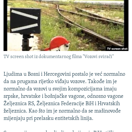
ISPRIČAJ MI
DNEVNO@RSE
SPECIJALI RSE
VIŠE OD NASLOVA
PRATITE NAS
GENOCID U SREBRENICI
TV screen shot iz dokumentarnog filma "Vozovi svirači"
POPLAVE I KLIZIŠTA U BIH 2024.
TV LIBERTY
Sve RFE/RL stranice
Ljudima u Bosni i Hercegovini postalo je već normalno
POST SCRIPTUM
da na prugama rijetko viđaju vozove. Takođe im je
normalno da vozovi u svojim kompozicijama imaju
MOJA EVROPA
srpske, hrvatske i bošnjačke vagone, odnosno vagone
TRI DECENIJE OD RATA U BIH
Željeznica RS, Željeznica Federacije BiH i Hrvatskih
željeznica. Kao što im je normalno da se mašinovođe
SVE KARTE DEJTONA
mijenjaju pri prelasku entitetskih linija.
NASTANAK I RASPAD JUGOSLAVIJE