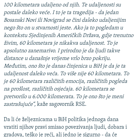
100 kilometara udaljeno od njih. Te udaljenosti su
postale daleko veće. I to je ta tragedija - da jedan
Bosanski Novi ili Novigrad se čini daleko udaljenijim
nego što on u stvarnosti jeste. Ako ja to pogledam u
kontekstu Sjedinjenih Američkih Država, gdje trenutno
živim, 60 kilometara je nikakva udaljenost. To je
apsolutno zanemarivo. I prirodno je da ljudi takve
distance u današnje vrijeme vrlo brzo pokriju.
Međutim, ono što je danas činjenica u BiH je da je ta
udaljenost daleko veća. To više nije 60 kilometara. To
je 60 kilometara različitih emocija, različitih pogleda
na prošlost, različitih osjećaja. 60 kilometara se
pretvorilo u 6.000 kilomerata. To je ono što je meni
zastrašujuće“,
kaže sagovornik RSE.
Da li će željeznicama u BiH politika jednoga dana
vratiti njihov pravi smisao povezivanja ljudi, dobara i
gradova, teško je reći, ali jedno je sigurno - da će