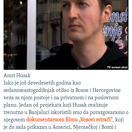
Amri Husak
Iako je još devedesetih godina kao
sedamneastogodišnjak otišao iz Bosne i Hercegovine
veza sa njom postoje i na privatnom i na poslovnom
planu. Jedan od projekata koji Husak realizuje
trenutno u Banjaluci iskoristili smo da porazgovaramo o
njegovom
dokumentarnom filmu „Vozovi svirači“
, koji
je do sada prikazan u Americi, Njemačkoj i Bosni i