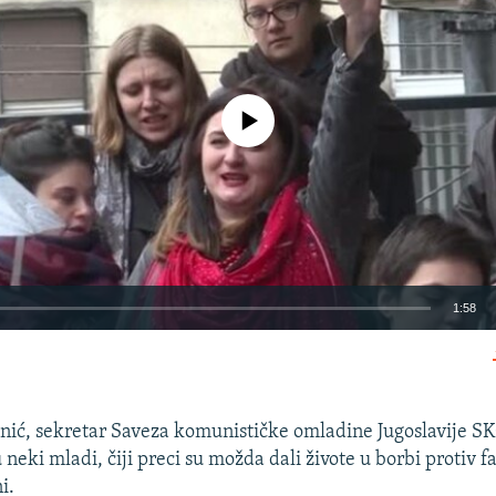
No media source currently available
1:58
EMBED
ić, sekretar Saveza komunističke omladine Jugoslavije SKO
neki mladi, čiji preci su možda dali živote u borbi protiv 
i.