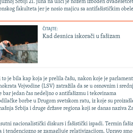
južnoj Srbiji 21. juna na ulici je nožem izboden dvadesetče
onskog fakulteta jer je nosio majicu sa antifašističkim obel
ČITAJTE:
Kad desnica iskorači u fašizam
 to je bila kap koja je prelila čašu, nakon koje je parlamen
mokrata Vojvodine (LSV) zatražila da se u osnovnim i sred
e bar jedan čas nedeljno o antifašizmu i tekovinama
ilačke borbe u Drugom svetskom ratu, iz koje su proizašl
anašnja Srbija i druge države regiona koji se danas naziva 
isutni nacionalistički diskurs i fašistički ispadi. Termin faš
a i tendenciozno se zamagljuje relativizacijom. Upravo smo