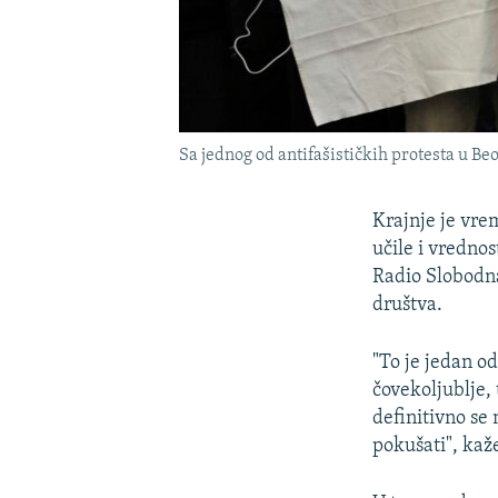
Sa jednog od antifašističkih protesta u Be
Krajnje je vrem
učile i vredno
Radio Slobodna
društva.
"To je jedan o
čovekoljublje, 
definitivno se
pokušati", kaže