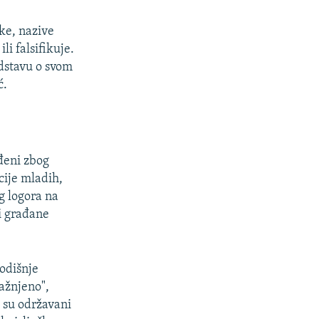
ke, nazive
li falsifikuje.
px
širina
dstavu o svom
ć.
đeni zbog
ije mladih,
g logora na
i građane
odišnje
ažnjeno",
i su održavani