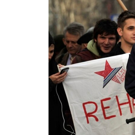
ISPRIČAJ MI
DNEVNO@RSE
SPECIJALI RSE
VIŠE OD NASLOVA
GENOCID U SREBRENICI
POPLAVE I KLIZIŠTA U BIH 2024.
TV LIBERTY
POST SCRIPTUM
MOJA EVROPA
TRI DECENIJE OD RATA U BIH
SVE KARTE DEJTONA
NASTANAK I RASPAD JUGOSLAVIJE