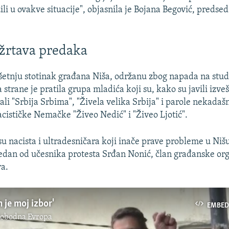
ili u ovakve situacije", objasnila je Bojana Begović, preds
 žrtava predaka
 šetnju stotinak građana Niša, održanu zbog napada na stud
 strane je pratila grupa mladića koji su, kako su javili izvešt
ali "Srbija Srbima", "Živela velika Srbija" i parole nekadaš
cističke Nemačke "Živeo Nedić" i "Živeo Ljotić".
su nacista i ultradesničara koji inače prave probleme u Nišu
edan od učesnika protesta Srđan Nonić, član građanske org
va.
 je moj izbor'
EMBED
lobodna Evropa