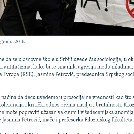
ogradu, 2016.
e da se u osnovne škole u Srbiji uvede čas sociologije, u ok
sti antifašizma, kako bi se smanjila agresija među mladima, 
 Evropa (RSE), Jasmina Petrović, predsednica Srpskog soc
d načina da decu uvedemo u prosocijalne vrednosti kao što s
tolerancija i kritički odnos prema nasilju i brutalnosti. Kro
 ne može popraviti užasan vakuum i višedecenijska anomija,
 Jasmina Petrović, inače i profesorka Filozofskog fakulteta