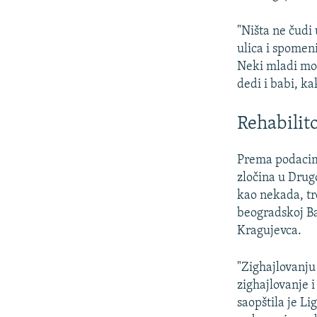
"Ništa ne čudi
ulica i spomeni
Neki mladi mo
dedi i babi, ka
Rehabilit
Prema podacima
zločina u Drug
kao nekada, tr
beogradskoj Ba
Kragujevca.
"Zighajlovanju
zighajlovanje 
saopštila je Li