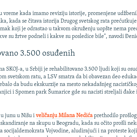
 u vreme kada imamo reviziju istorije, promenjene udžbeni
ka, kada se čitava istorija Drugog svetskog rata prećutkuje i
mak koji je odrastao u takvom okruženju uopšte nema pre
kve su žrtve podneli i kakve su posledice bile", navodi Đeni
ovano 3.500 osuđenih
 SKOJ-a, u Srbiji je rehabilitovano 3.500 ljudi koji su osu
om svetskom ratu, a LSV smatra da bi obavezan deo edukac
ebalo da budu ekskurzije na mesto nekadašnjeg nacističko
njici i Spomen park Šumarice gde su nacisti streljali đake 
 u junu u Nišu i
veličanju Milana Nedića
prethodilo prošlog
i skandiranje na skupu u Beogradu, kada su očito prošli nek
ga socijaldemokrata Vojvodine, aludirajući i na proteste koj