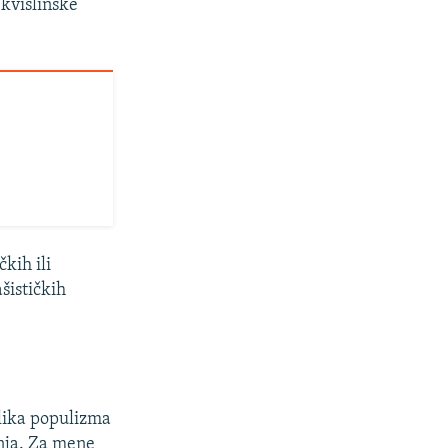
kvislinške
o
kih ili
ašističkih
dlika populizma
nja. Za mene