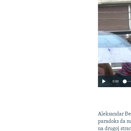
0:00
Aleksandar Đen
paradoks da su 
na drugoj stran