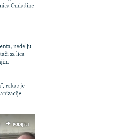
ednica Omladine
enta, nedelju
ači sa lica
njim
”, rekao je
anizacije
PODIJELI