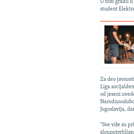
U tom gradu u 
student Elektr
Za deo javnosti
Liga socijalde
od jeseni uved
Narodnooslobod
Jugoslavija, d
"Sve više su pr
zloupotrebljav