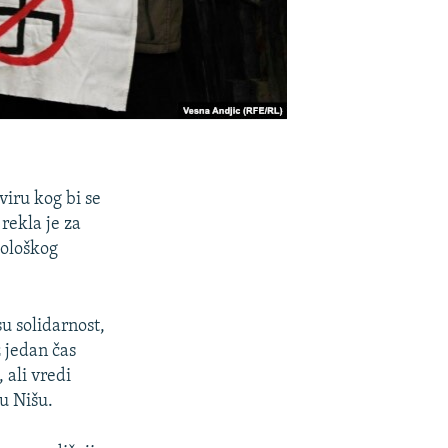
viru kog bi se
rekla je za
iološkog
u solidarnost,
z jedan čas
 ali vredi
 u Nišu.