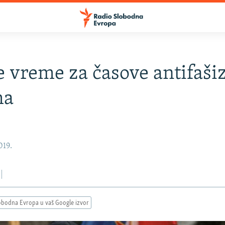
e vreme za časove antifaš
ma
019.
obodna Evropa u vaš Google izvor