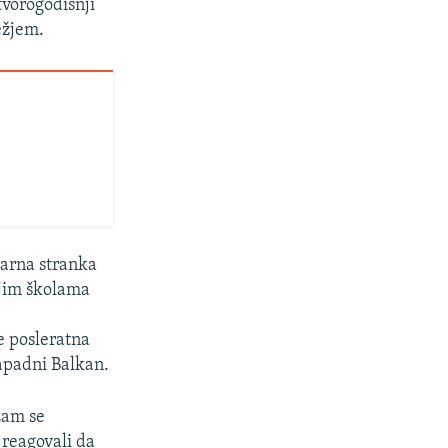
tvorogodišnji
ežjem.
tarna stranka
njim školama
e posleratna
Zapadni Balkan.
izam se
 reagovali da