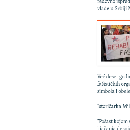
redovno ispred
vlade u Srbiji
Već deset godin
fašističkih org
simbola i obel
Istoričarka Mil
"Pošast kojom 
i jačanja desn