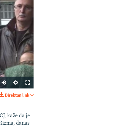
Direktan link
PODIJELI
J, kaže da je
fašizma, danas