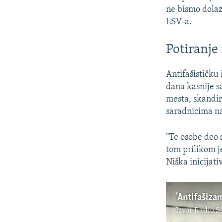
ne bismo dolaz
LSV-a.
Potiranje
Antifašističku
dana kasnije sa
mesta, skandir
saradnicima na
"Te osobe deo 
tom prilikom j
Niška inicijati
'Antifašizam
Izvor
Radio S