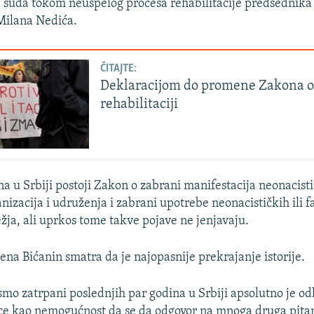
 suda tokom neuspelog procesa rehabilitacije predsednika 
 Milana Nedića.
ČITAJTE:
Deklaracijom do promene Zakona 
rehabilitaciji
a u Srbiji postoji Zakon o zabrani manifestacija neonacistič
anizacija i udruženja i zabrani upotrebe neonacističkih ili f
ežja, ali uprkos tome takve pojave ne jenjavaju.
ena Bićanin smatra da je najopasnije prekrajanje istorije.
smo zatrpani poslednjih par godina u Srbiji apsolutno je o
ice kao nemogućnost da se da odgovor na mnoga druga pita