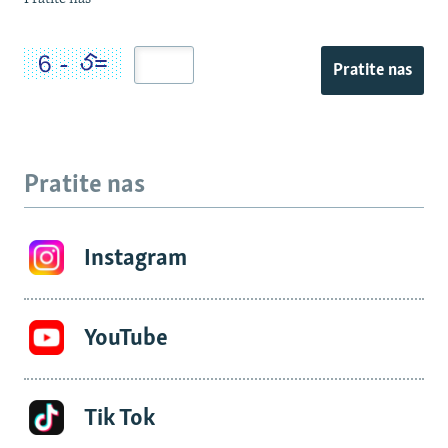
Pratite nas
Pratite nas
Instagram
YouTube
Tik Tok