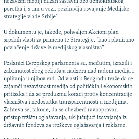
nezavisni mediji nužan sastavni deo demokratskog
poretka i, s tim u vezi, pozdravlja usvajanje Medijske
strategije vlade Srbije".
U dokumentu je, takođe, pohvaljen Akcioni plan
srpskih vlasti za primenu te Strategije, "kao i planirano
povlačenje države iz medijskog vlasništva".
Poslanici Evropskog parlamenta su, međutim, izrazili i
zabrinutost zbog pokušaja nadzora nad radom medija i
uplitanja u njihov rad. Od vlasti u Beogradu traže da se
zajamči nezavisnost medija od političkih i ekonomskih
pritisaka i da se preduzmu koraci protiv koncentracije
vlasništva i nedostatka transparentnosti u medijima.
Zahteva se, takođe, da se obezbedi ravnopravan
pristup tržištu oglašavanja, uključujući izdvajanja iz
državnih fondova za troškove oglašavanja i reklame.