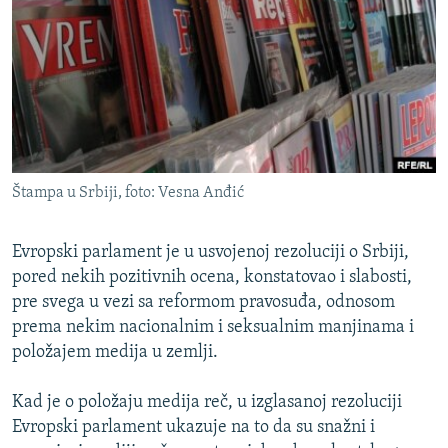
ISPRIČAJ MI
DNEVNO@RSE
SPECIJALI RSE
VIŠE OD NASLOVA
PRATITE NAS
GENOCID U SREBRENICI
Štampa u Srbiji, foto: Vesna Anđić
POPLAVE I KLIZIŠTA U BIH 2024.
TV LIBERTY
Sve RFE/RL stranice
Evropski parlament je u usvojenoj rezoluciji o Srbiji,
POST SCRIPTUM
pored nekih pozitivnih ocena, konstatovao i slabosti,
pre svega u vezi sa reformom pravosuđa, odnosom
MOJA EVROPA
prema nekim nacionalnim i seksualnim manjinama i
TRI DECENIJE OD RATA U BIH
položajem medija u zemlji.
SVE KARTE DEJTONA
Kad je o položaju medija reč, u izglasanoj rezoluciji
NASTANAK I RASPAD JUGOSLAVIJE
Evropski parlament ukazuje na to da su snažni i