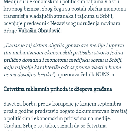
Mediji su u ekonomskim i političkim raljama vlasti i
krupnog biznisa, zbog čega su postali obična monotona
transmisija vladajućih stranaka i tajkuna u Srbiji,
ocenjuje predsednik Nezavisnog udruženja novinara
Srbije
Vukašin Obradović:
„Danas je taj sistem obgrlio gotovo sve medije i upravo
tim mehanizmom ekonomskih pritisaka stvorio jednu
prilično dosadnu i monotonu medijsku scenu u Srbiji,
koju najbolje karakteriše odnos prema vlasti u kome
nema dovoljno kritike“,
upozorava čelnik NUNS-a
Četvrtina reklamnih prihoda iz džepova građana
Savet za borbu protiv korupcije je krajem septembra
prošle godine predstavio bogato dokumentovan izveštaj
o političkim i ekonomskim pritiscima na medije.
Građani Srbije su, tako, saznali da se četvrtina