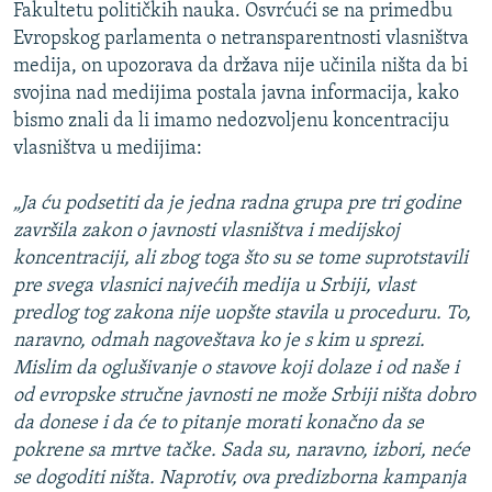
Fakultetu političkih nauka. Osvrćući se na primedbu
Evropskog parlamenta o netransparentnosti vlasništva
medija, on upozorava da država nije učinila ništa da bi
svojina nad medijima postala javna informacija, kako
bismo znali da li imamo nedozvoljenu koncentraciju
vlasništva u medijima:
„Ja ću podsetiti da je jedna radna grupa pre tri godine
završila zakon o javnosti vlasništva i medijskoj
koncentraciji, ali zbog toga što su se tome suprotstavili
pre svega vlasnici najvećih medija u Srbiji, vlast
predlog tog zakona nije uopšte stavila u proceduru. To,
naravno, odmah nagoveštava ko je s kim u sprezi.
Mislim da oglušivanje o stavove koji dolaze i od naše i
od evropske stručne javnosti ne može Srbiji ništa dobro
da donese i da će to pitanje morati konačno da se
pokrene sa mrtve tačke. Sada su, naravno, izbori, neće
se dogoditi ništa. Naprotiv, ova predizborna kampanja