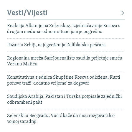
Vesti/Vijesti
Reakcija Albanije na Zelenskog: Izjednačavanje Kosova s ​​
drugom međunarodnom situacijom je pogrešno
Požari u Srbiji, najugroženija Deliblatska peščara
Regionalna mreža SafeJournalists osudila prijetnje smrću
Veranu Matiću
Konstitutivna sjednica Skupštine Kosova odložena, Kurti
ponovo traži 'dodatno vrijeme' za dogovor
Saudijska Arabija, Pakistan i Turska potpisale zajednički
odbrambeni pakt
Zelenski u Beogradu, Vučić kaže da nisu razgovarali o
vojnoj saradnji