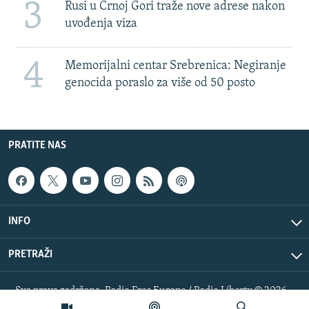
3
Rusi u Crnoj Gori traže nove adrese nakon
uvođenja viza
4
Memorijalni centar Srebrenica: Negiranje
genocida poraslo za više od 50 posto
PRATITE NAS
INFO
PRETRAŽI
Sva prava zadržana. Radio Free Europe / Radio Liberty © 2026
RFE/RL, Inc.