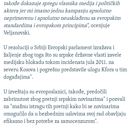
takođe dokazuje spregu vlasnika medija i političkih
aktera jer mi imamo jednu kampanju apsolutno
neprimerenu i apsolutno neusklađenu sa evropskim
standardima i evropskom principima“,
ocenjuje
Veljanovski.
U rezoluciji o Srbiji Evropski parlament izražava i
žaljenje zbog toga što su srpske državne vlasti zavele
medijsku blokadu tokom incidenata jula 2011. na
severu Kosova i pogrešno predstavile ulogu Kfora u tim
događajima".
U izveštaju su evroposlanici, takođe, predočili
zabrinutost zbog pretnji srpskim novinarima" i pozvali
na "snažnu istragu tih pretnji kako bi se novinarima
omogućilo da u bezbednim uslovima svoj rad obavljaju
efikasno i bez potrebe za samocenzurom".