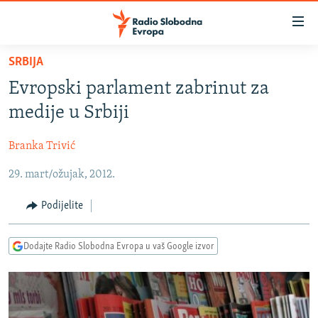
Dostupni
linkovi
Pređite
SRBIJA
na
VIJESTI
Evropski parlament zabrinut za
glavni
BOSNA I HERCEGOVINA
sadržaj
medije u Srbiji
SRBIJA
Pređite
na
Branka Trivić
KOSOVO
glavnu
29. mart/ožujak, 2012.
CRNA GORA
navigaciju
Pređite
VIZUELNO
Podijelite
na
PODCASTI
VIDEO
pretragu
Dodajte Radio Slobodna Evropa u vaš Google izvor
RAT U UKRAJINI
FOTOGALERIJE
KINA NA BALKANU
INFOGRAFIKE
RSE PRIČE IZ SVIJETA