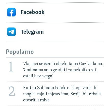
Facebook
Telegram
Popularno
1
Vlasnici srušenih objekata na Gazivodama:
'Godinama smo gradili i za nekoliko sati
ostali bez svega'
2
Kurti u Zubinom Potoku: Iskopavanja bi
mogla trajati mjesecima, Srbija bi trebala
otvoriti arhive