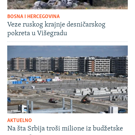
BOSNA I HERCEGOVINA
Veze ruskog krajnje desničarskog
pokreta u Višegradu
AKTUELNO
Na šta Srbija troši milione iz budžetske