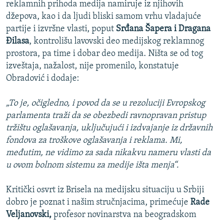
reklamnih prihoda medija namiruje iz njihovih
džepova, kao i da ljudi bliski samom vrhu vladajuće
partije i izvršne vlasti, poput
Srđana Šapera i Dragana
Đilasa
, kontrolišu lavovski deo medijskog reklamnog
prostora, pa time i dobar deo medija. Ništa se od tog
izveštaja, nažalost, nije promenilo, konstatuje
Obradović i dodaje:
„To je, očigledno, i povod da se u rezoluciji Evropskog
parlamenta traži da se obezbedi ravnopravan pristup
tržištu oglašavanja, uključujući i izdvajanje iz državnih
fondova za troškove oglašavanja i reklama. Mi,
međutim, ne vidimo za sada nikakvu nameru vlasti da
u ovom bolnom sistemu za medije išta menja“.
Kritički osvrt iz Brisela na medijsku situaciju u Srbiji
dobro je poznat i našim stručnjacima, primećuje
Rade
Veljanovski,
profesor novinarstva na beogradskom