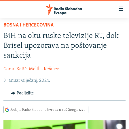
Dostupni
linkovi
Pređite
BOSNA I HERCEGOVINA
na
VIJESTI
BiH na oku ruske televizije RT, dok
glavni
BOSNA I HERCEGOVINA
sadržaj
Brisel upozorava na poštovanje
SRBIJA
Pređite
sankcija
na
KOSOVO
glavnu
Goran Katić
Meliha Kešmer
CRNA GORA
navigaciju
Pređite
3. januar/siječanj, 2024.
VIZUELNO
na
PODCASTI
VIDEO
Podijelite
pretragu
RAT U UKRAJINI
FOTOGALERIJE
Dodajte Radio Slobodna Evropa u vaš Google izvor
KINA NA BALKANU
INFOGRAFIKE
RSE PRIČE IZ SVIJETA