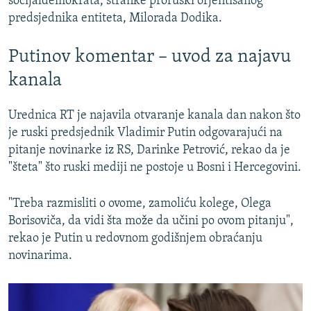
socijaldemokrata, stranke proruski orjentisanog
predsjednika entiteta, Milorada Dodika.
Putinov komentar – uvod za najavu
kanala
Urednica RT je najavila otvaranje kanala dan nakon što
je ruski predsjednik Vladimir Putin odgovarajući na
pitanje novinarke iz RS, Darinke Petrović, rekao da je
"šteta" što ruski mediji ne postoje u Bosni i Hercegovini.
"Treba razmisliti o ovome, zamoliću kolege, Olega
Borisoviča, da vidi šta može da učini po ovom pitanju",
rekao je Putin u redovnom godišnjem obraćanju
novinarima.