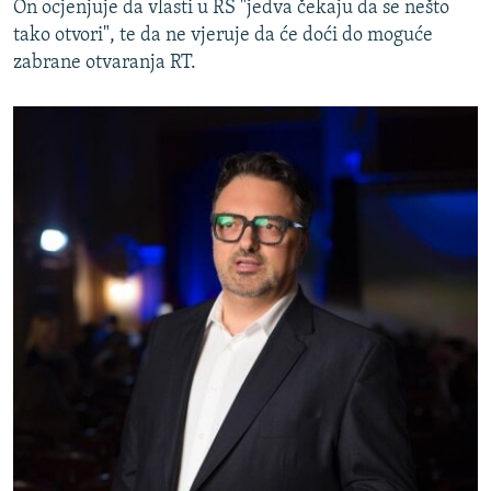
On ocjenjuje da vlasti u RS "jedva čekaju da se nešto
tako otvori", te da ne vjeruje da će doći do moguće
zabrane otvaranja RT.