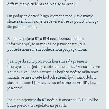
države manje-više naredio da se to uradi".
On podsjeća da već "dugo vremena mediji sve manje
služe za informisanje, a sve više služe za potvrdu onoga
što publika misli".
Za njega, pojava RT u BiH neće "pomoći boljem
informisanju", te navodi da će javnost ostaviti u
podijeljenom svijetu obilježenom propagandom.
"Jasno je da su to proizvodi koji služe da prenesu
propagandu iz jednog centra, odnosno da iznesu stavove
koji pokrivaju jednu stranu iz kojih vi nećete ništa novo
saznati, osim što ćete kod određenih ljudi samo dobiti
stav 'pa to sam i ja znao, ovi su mi samo potvrdili'", kazao
je Kontić.
Ipak, on ocjenjuje da RT neće biti otvoren u BiH ukoliko
budu poštovana regulatorna pravila.