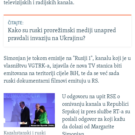
televizijskih i radijskih kanala.
ČITAJTE:
Kako su ruski prorežimski mediji unapred
pravdali invaziju na Ukrajinu?
Simonjan je tokom emisije na "Rusiji 1", kanalu koji je u
vlasništvu VGTRK-a, izjavila će nova TV stanica biti
emitovana na teritoriji cijele BiH, te da se već sada
ruski dokumentarni filmovi emituju u RS.
U odgovoru na upit RSE o
osnivanju kanala u Republici
Srpskoj iz pres službe RT-a su
poslali odgovor za koji kažu
da dolazi od Margarite
Kazahstanski i ruski
Simonjan.