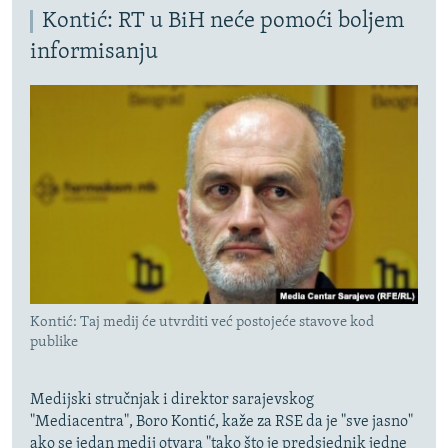
Kontić: RT u BiH neće pomoći boljem
informisanju
Kontić: Taj medij će utvrditi već postojeće stavove kod
publike
Medijski stručnjak i direktor sarajevskog
"Mediacentra", Boro Kontić, kaže za RSE da je "sve jasno"
ako se jedan medij otvara "tako što je predsjednik jedne