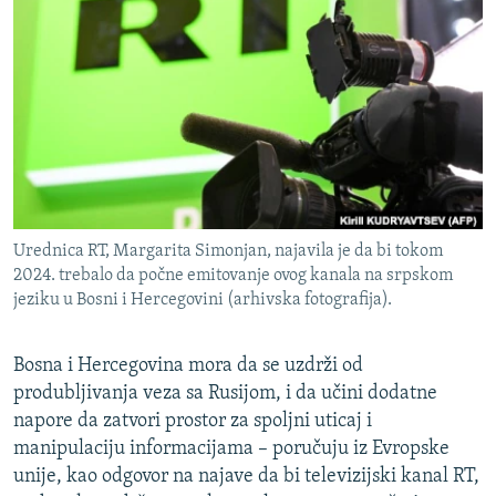
ISPRIČAJ MI
DNEVNO@RSE
SPECIJALI RSE
VIŠE OD NASLOVA
PRATITE NAS
GENOCID U SREBRENICI
POPLAVE I KLIZIŠTA U BIH 2024.
Urednica RT, Margarita Simonjan, najavila je da bi tokom
TV LIBERTY
Sve RFE/RL stranice
2024. trebalo da počne emitovanje ovog kanala na srpskom
POST SCRIPTUM
jeziku u Bosni i Hercegovini (arhivska fotografija).
MOJA EVROPA
Bosna i Hercegovina mora da se uzdrži od
TRI DECENIJE OD RATA U BIH
produbljivanja veza sa Rusijom, i da učini dodatne
SVE KARTE DEJTONA
napore da zatvori prostor za spoljni uticaj i
manipulaciju informacijama – poručuju iz Evropske
NASTANAK I RASPAD JUGOSLAVIJE
unije, kao odgovor na najave da bi televizijski kanal RT,