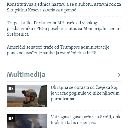
Konstitutivna sjednica nastavlja se u subotu, ustavni rok za
Skupštinu Kosova završava u ponoć
Tri poslanika Parlamenta BiH traže od visokog
predstavnika i PIC-a poseban status za Memorijalni centar
Srebrenica
Američki senatori traže od Trumpove administracije
ponovno uvođenje sankcija zvaničnicima iz RS
Multimedija
Ukrajina se oprašta od čovjeka koji
je vraćao poginule vojnike njihovim
porodicama
Vatrogasci gase požare u Srbiji, dok
toplotni talas ne jenjava