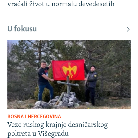
vraćali život u normalu devedesetih
U fokusu
BOSNA I HERCEGOVINA
Veze ruskog krajnje desničarskog
pokreta u Višegradu