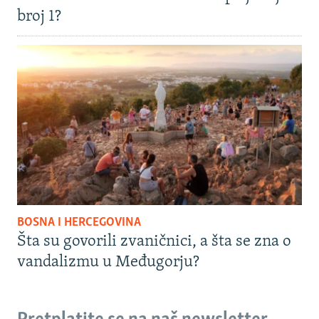
broj 1?
BOSNA I HERCEGOVINA
Šta su govorili zvaničnici, a šta se zna o
vandalizmu u Međugorju?