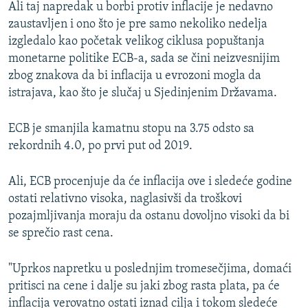
Ali taj napredak u borbi protiv inflacije je nedavno
zaustavljen i ono što je pre samo nekoliko nedelja
izgledalo kao početak velikog ciklusa popuštanja
monetarne politike ECB-a, sada se čini neizvesnijim
zbog znakova da bi inflacija u evrozoni mogla da
istrajava, kao što je slučaj u Sjedinjenim Državama.
ECB je smanjila kamatnu stopu na 3.75 odsto sa
rekordnih 4.0, po prvi put od 2019.
Ali, ECB procenjuje da će inflacija ove i sledeće godine
ostati relativno visoka, naglasivši da troškovi
pozajmljivanja moraju da ostanu dovoljno visoki da bi
se sprečio rast cena.
"Uprkos napretku u poslednjim tromesečjima, domaći
pritisci na cene i dalje su jaki zbog rasta plata, pa će
inflacija verovatno ostati iznad cilja i tokom sledeće