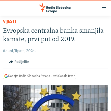
Dostupni
linkovi
Pređite
VIJESTI
na
VIJESTI
Evropska centralna banka smanjila
glavni
BOSNA I HERCEGOVINA
sadržaj
kamate, prvi put od 2019.
SRBIJA
Pređite
na
6. juni/lipanj, 2024.
KOSOVO
glavnu
CRNA GORA
Podijelite
navigaciju
Pređite
VIZUELNO
na
Dodajte Radio Slobodna Evropa u vaš Google izvor
PODCASTI
VIDEO
pretragu
RAT U UKRAJINI
FOTOGALERIJE
KINA NA BALKANU
INFOGRAFIKE
RSE PRIČE IZ SVIJETA