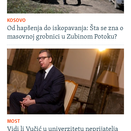
KOSOVO
Od hapšenja do iskopavanja: Šta se zna o
masovnoj grobnici u Zubinom Potoku?
MOST
Vidi li Vučić u univerzitetu neprijatelja