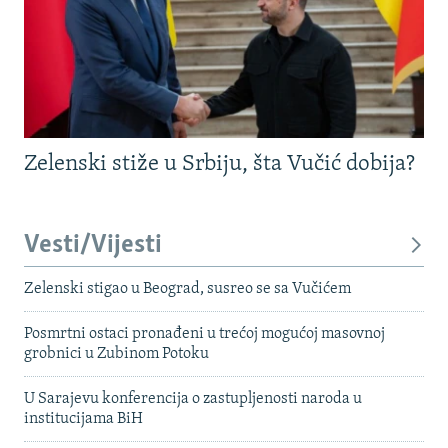
Zelenski stiže u Srbiju, šta Vučić dobija?
Vesti/Vijesti
Zelenski stigao u Beograd, susreo se sa Vučićem
Posmrtni ostaci pronađeni u trećoj mogućoj masovnoj
grobnici u Zubinom Potoku
U Sarajevu konferencija o zastupljenosti naroda u
institucijama BiH