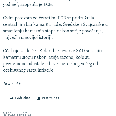
godine", saopštila je ECB.
Ovim potezom od četvrtka, ECB se pridružuila
centralnim bankama Kanade, Švedske i Švajcarske u
smanjenju kamatnih stopa nakon serije povećanja,
najvećih u novijoj istoriji.
Očekuje se da će i Federalne rezerve SAD smanjiti
kamatnu stopu nakon letnje sezone, koje su
privremeno odustale od ove mere zbog većeg od
očekivanog rasta inflacije.
Izvor: AP
Podijelite
Pratite nas
Više priča