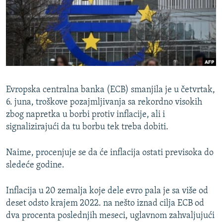
ISPRIČAJ MI
DNEVNO@RSE
SPECIJALI RSE
VIŠE OD NASLOVA
PRATITE NAS
GENOCID U SREBRENICI
Evropska centralna banka (ECB) smanjila je u četvrtak,
POPLAVE I KLIZIŠTA U BIH 2024.
6. juna, troškove pozajmljivanja sa rekordno visokih
zbog napretka u borbi protiv inflacije, ali i
TV LIBERTY
Sve RFE/RL stranice
signalizirajući da tu borbu tek treba dobiti.
POST SCRIPTUM
MOJA EVROPA
Naime, procenjuje se da će inflacija ostati previsoka do
sledeće godine.
TRI DECENIJE OD RATA U BIH
SVE KARTE DEJTONA
Inflacija u 20 zemalja koje dele evro pala je sa više od
deset odsto krajem 2022. na nešto iznad cilja ECB od
NASTANAK I RASPAD JUGOSLAVIJE
dva procenta poslednjih meseci, uglavnom zahvaljujući