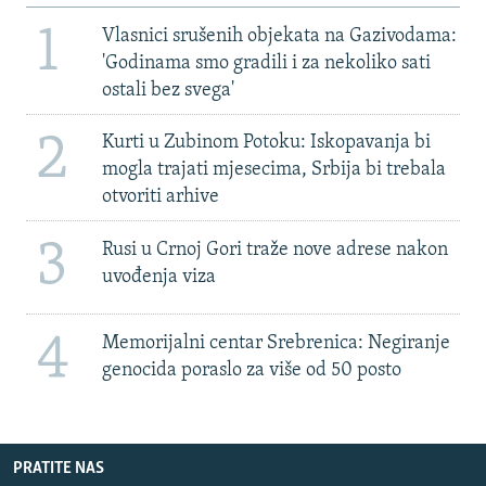
1
Vlasnici srušenih objekata na Gazivodama:
'Godinama smo gradili i za nekoliko sati
ostali bez svega'
2
Kurti u Zubinom Potoku: Iskopavanja bi
mogla trajati mjesecima, Srbija bi trebala
otvoriti arhive
3
Rusi u Crnoj Gori traže nove adrese nakon
uvođenja viza
4
Memorijalni centar Srebrenica: Negiranje
genocida poraslo za više od 50 posto
PRATITE NAS