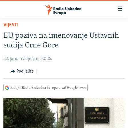
Dostupni
linkovi
Pređite
VIJESTI
na
VIJESTI
EU poziva na imenovanje Ustavnih
glavni
BOSNA I HERCEGOVINA
sadržaj
sudija Crne Gore
SRBIJA
Pređite
na
22. januar/siječanj, 2025.
KOSOVO
glavnu
CRNA GORA
Podijelite
navigaciju
Pređite
VIZUELNO
na
Dodajte Radio Slobodna Evropa u vaš Google izvor
PODCASTI
VIDEO
pretragu
RAT U UKRAJINI
FOTOGALERIJE
KINA NA BALKANU
INFOGRAFIKE
RSE PRIČE IZ SVIJETA