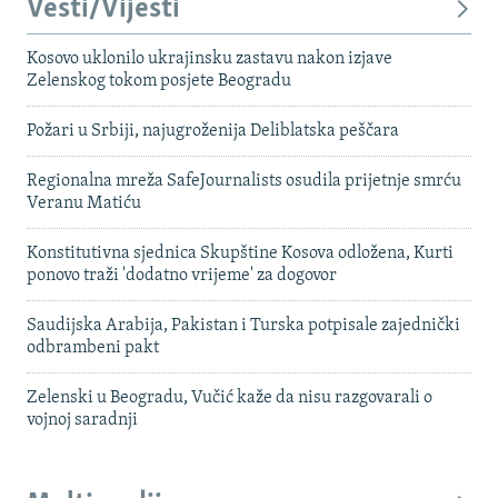
Vesti/Vijesti
Kosovo uklonilo ukrajinsku zastavu nakon izjave
Zelenskog tokom posjete Beogradu
Požari u Srbiji, najugroženija Deliblatska peščara
Regionalna mreža SafeJournalists osudila prijetnje smrću
Veranu Matiću
Konstitutivna sjednica Skupštine Kosova odložena, Kurti
ponovo traži 'dodatno vrijeme' za dogovor
Saudijska Arabija, Pakistan i Turska potpisale zajednički
odbrambeni pakt
Zelenski u Beogradu, Vučić kaže da nisu razgovarali o
vojnoj saradnji