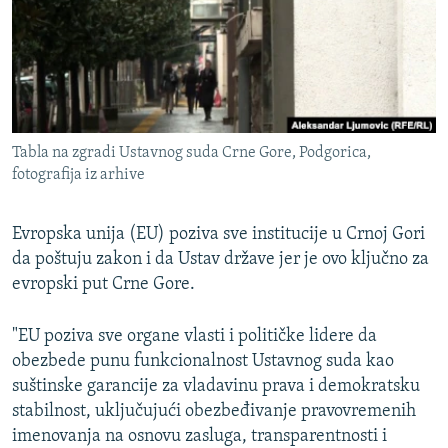
ISPRIČAJ MI
DNEVNO@RSE
SPECIJALI RSE
VIŠE OD NASLOVA
PRATITE NAS
Tabla na zgradi Ustavnog suda Crne Gore, Podgorica,
GENOCID U SREBRENICI
fotografija iz arhive
POPLAVE I KLIZIŠTA U BIH 2024.
Evropska unija (EU) poziva sve institucije u Crnoj Gori
TV LIBERTY
Sve RFE/RL stranice
da poštuju zakon i da Ustav države jer je ovo ključno za
POST SCRIPTUM
evropski put Crne Gore.
MOJA EVROPA
"EU poziva sve organe vlasti i političke lidere da
TRI DECENIJE OD RATA U BIH
obezbede punu funkcionalnost Ustavnog suda kao
SVE KARTE DEJTONA
suštinske garancije za vladavinu prava i demokratsku
stabilnost, uključujući obezbeđivanje pravovremenih
NASTANAK I RASPAD JUGOSLAVIJE
imenovanja na osnovu zasluga, transparentnosti i