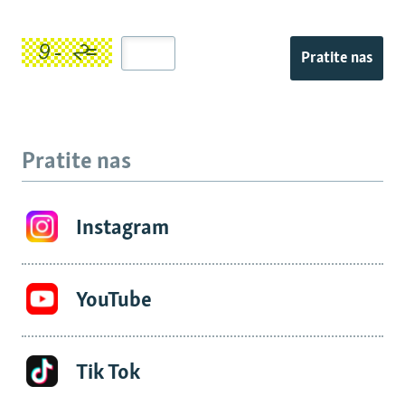
Pratite nas
Pratite nas
Instagram
YouTube
Tik Tok