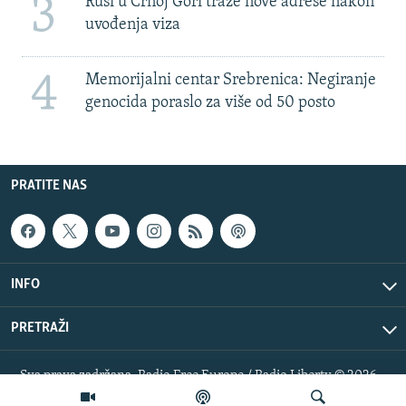
3
Rusi u Crnoj Gori traže nove adrese nakon
uvođenja viza
4
Memorijalni centar Srebrenica: Negiranje
genocida poraslo za više od 50 posto
PRATITE NAS
INFO
PRETRAŽI
Sva prava zadržana. Radio Free Europe / Radio Liberty © 2026
RFE/RL, Inc.