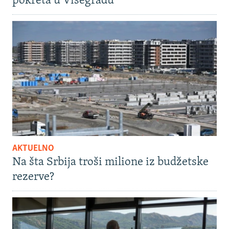
pokreta u Višegradu
AKTUELNO
Na šta Srbija troši milione iz budžetske
rezerve?