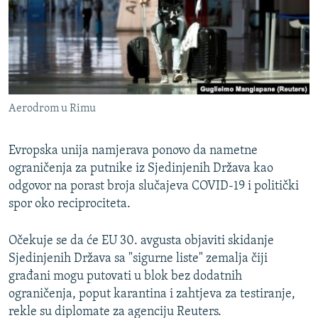
ISPRIČAJ MI
DNEVNO@RSE
SPECIJALI RSE
VIŠE OD NASLOVA
PRATITE NAS
Aerodrom u Rimu
GENOCID U SREBRENICI
POPLAVE I KLIZIŠTA U BIH 2024.
Evropska unija namjerava ponovo da nametne
TV LIBERTY
ograničenja za putnike iz Sjedinjenih Država kao
Sve RFE/RL stranice
odgovor na porast broja slučajeva COVID-19 i politički
POST SCRIPTUM
spor oko reciprociteta.
MOJA EVROPA
Očekuje se da će EU 30. avgusta objaviti skidanje
TRI DECENIJE OD RATA U BIH
Sjedinjenih Država sa "sigurne liste" zemalja čiji
SVE KARTE DEJTONA
građani mogu putovati u blok bez dodatnih
ograničenja, poput karantina i zahtjeva za testiranje,
NASTANAK I RASPAD JUGOSLAVIJE
rekle su diplomate za agenciju Reuters.