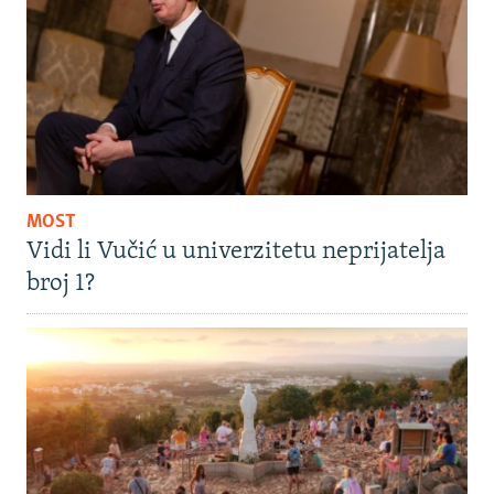
MOST
Vidi li Vučić u univerzitetu neprijatelja
broj 1?