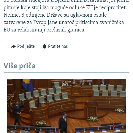
do porasta slučajeva u Sjedinjenim Državama. Još jedno
pitanje koje stoji iza moguće odluke EU je reciprocitet.
Neime, Sjedinjene Države su uglavnom ostale
zatvorene za Evropljane unatoč pritiscima zvaničnika
EU za relaksiraniji prelazak granica.
Podijelite
Pratite nas
Više priča