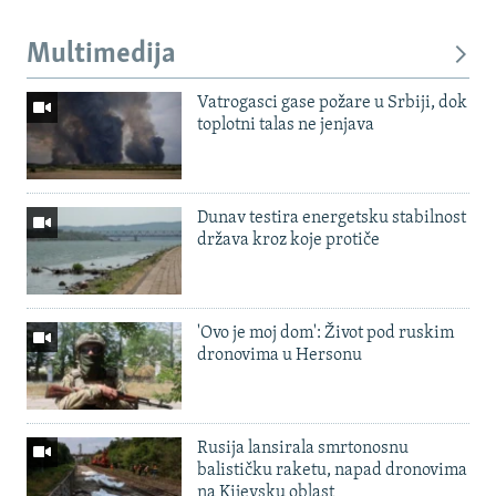
Multimedija
Vatrogasci gase požare u Srbiji, dok
toplotni talas ne jenjava
Dunav testira energetsku stabilnost
država kroz koje protiče
'Ovo je moj dom': Život pod ruskim
dronovima u Hersonu
Rusija lansirala smrtonosnu
balističku raketu, napad dronovima
na Kijevsku oblast