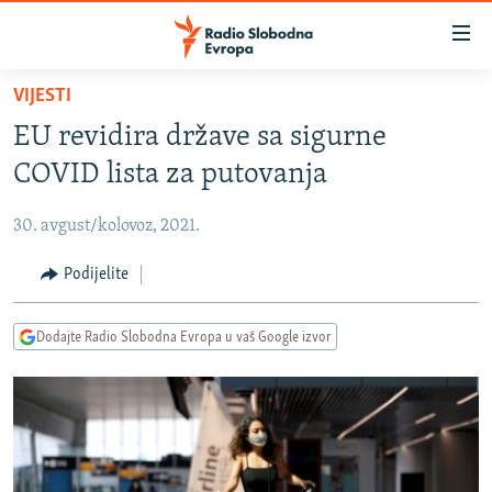
Dostupni
linkovi
Pređite
VIJESTI
na
VIJESTI
EU revidira države sa sigurne
glavni
BOSNA I HERCEGOVINA
sadržaj
COVID lista za putovanja
SRBIJA
Pređite
na
30. avgust/kolovoz, 2021.
KOSOVO
glavnu
CRNA GORA
Podijelite
navigaciju
Pređite
VIZUELNO
na
Dodajte Radio Slobodna Evropa u vaš Google izvor
PODCASTI
VIDEO
pretragu
RAT U UKRAJINI
FOTOGALERIJE
KINA NA BALKANU
INFOGRAFIKE
RSE PRIČE IZ SVIJETA