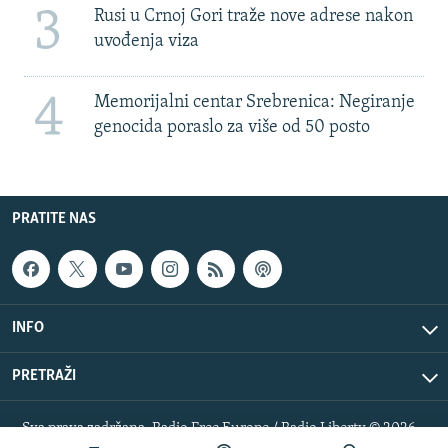
3
Rusi u Crnoj Gori traže nove adrese nakon
uvođenja viza
4
Memorijalni centar Srebrenica: Negiranje
genocida poraslo za više od 50 posto
PRATITE NAS
INFO
PRETRAŽI
Sva prava zadržana. Radio Free Europe / Radio Liberty © 2026