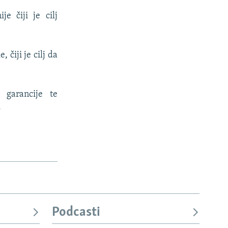
e čiji je cilj
 čiji je cilj da
, garancije te
.
Podcasti