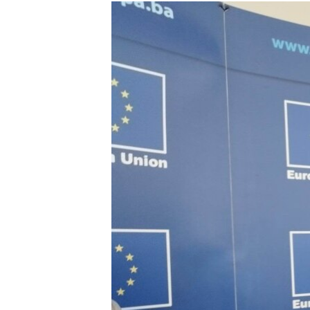
ISPRIČAJ MI
DNEVNO@RSE
SPECIJALI RSE
VIŠE OD NASLOVA
GENOCID U SREBRENICI
POPLAVE I KLIZIŠTA U BIH 2024.
TV LIBERTY
POST SCRIPTUM
MOJA EVROPA
TRI DECENIJE OD RATA U BIH
SVE KARTE DEJTONA
NASTANAK I RASPAD JUGOSLAVIJE