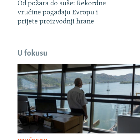
Od požara do suše: Rekordne
vrućine pogađaju Evropu i
prijete proizvodnji hrane
U fokusu