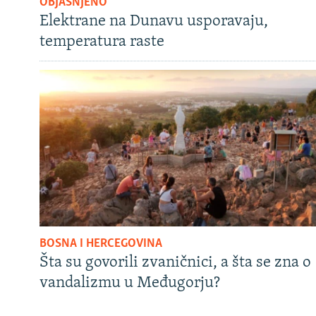
OBJAŠNJENO
Elektrane na Dunavu usporavaju,
temperatura raste
BOSNA I HERCEGOVINA
Šta su govorili zvaničnici, a šta se zna o
vandalizmu u Međugorju?