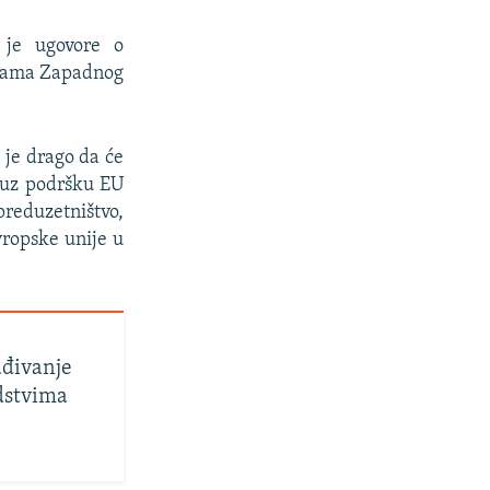
o je ugovore o
mijama Zapadnog
 je drago da će
 uz podršku EU
reduzetništvo,
Evropske unije u
ađivanje
edstvima