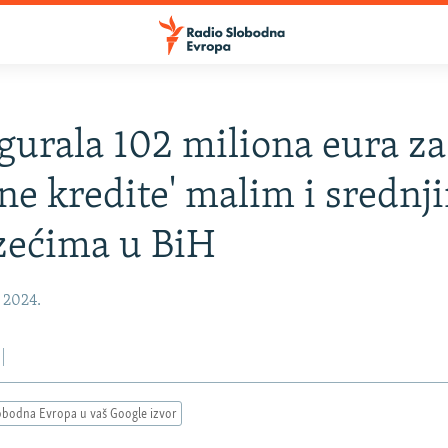
gurala 102 miliona eura za
jne kredite' malim i srednj
zećima u BiH
, 2024.
obodna Evropa u vaš Google izvor