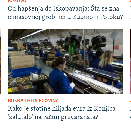
KOSOVO
Od hapšenja do iskopavanja: Šta se zna
o masovnoj grobnici u Zubinom Potoku?
BOSNA I HERCEGOVINA
Kako je stotine hiljada eura iz Konjica
'zalutalo' na račun prevaranata?