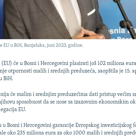
je EU u BiH, Banjaluka, juni 2023. godine.
(EU) će u Bosni i Hercegovini plasirati još 102 miliona eur
nje otpornosti malih i srednjih preduzeća, saopštila je 15. a
u BiH.
inija će malim i srednjim preduzećima dati pristup većim s
njihovu sposobnost da se nose sa izazovnim ekonomskim ok
legacija EU.
u u Bosni i Hercegovini garancije Evropskog investicijskog 
le oko 235 miliona eura za oko 1000 malih i srednjih pred