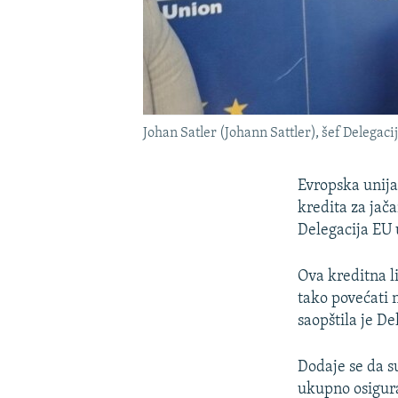
Johan Satler (Johann Sattler), šef Delegaci
Evropska unija 
kredita za jača
Delegacija EU 
Ova kreditna l
tako povećati 
saopštila je De
Dodaje se da s
ukupno osigura