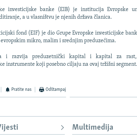
e investicijske banke (EIB) je institucija Evropske unij
tiranje, a u vlasništvu je njenih država članica.
icijski fond (EIF) je dio Grupe Evropske investicijske banke,
 evropskim mikro, malim i srednjim preduzećima.
a i razvija preduzetnički kapital i kapital za rast
ke instrumente koji posebno ciljaju na ovaj tržišni segment
Pratite nas
Odštampaj
ijesti
Multimedija