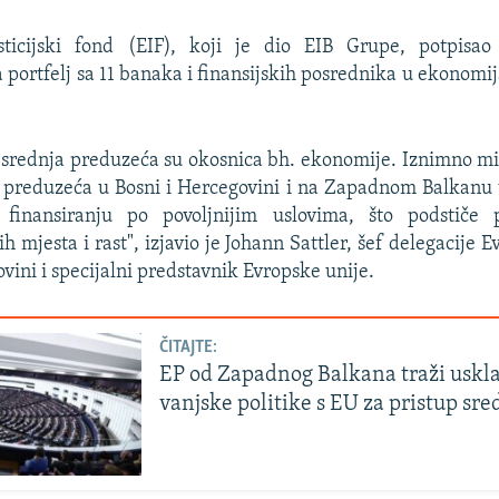
sticijski fond (EIF), koji je dio EIB Grupe, potpisa
 portfelj sa 11 banaka i finansijskih posrednika u ekono
 srednja preduzeća su okosnica bh. ekonomije. Iznimno mi
a preduzeća u Bosni i Hercegovini i na Zapadnom Balkanu
 finansiranju po povoljnijim uslovima, što podstiče p
h mjesta i rast", izjavio je Johann Sattler, šef delegacije 
vini i specijalni predstavnik Evropske unije.
ČITAJTE:
EP od Zapadnog Balkana traži uskl
vanjske politike s EU za pristup sr