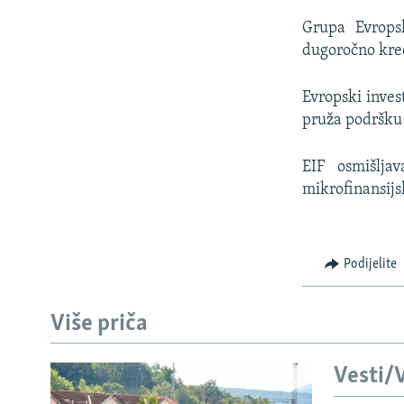
Grupa Evropsk
dugoročno kredi
Evropski invest
pruža podršku
EIF osmišljav
mikrofinansijs
Podijelite
Više priča
Vesti/V