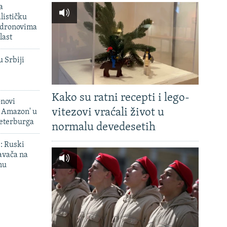
a
lističku
 dronovima
last
u Srbiji
Kako su ratni recepti i lego-
onovi
vitezovi vraćali život u
i Amazon' u
Peterburga
normalu devedesetih
': Ruski
avača na
nu