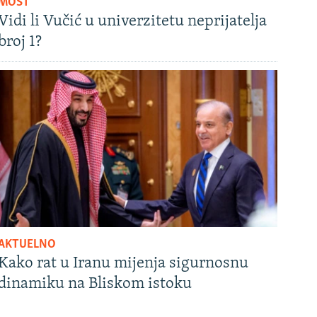
MOST
Vidi li Vučić u univerzitetu neprijatelja
broj 1?
AKTUELNO
Kako rat u Iranu mijenja sigurnosnu
dinamiku na Bliskom istoku