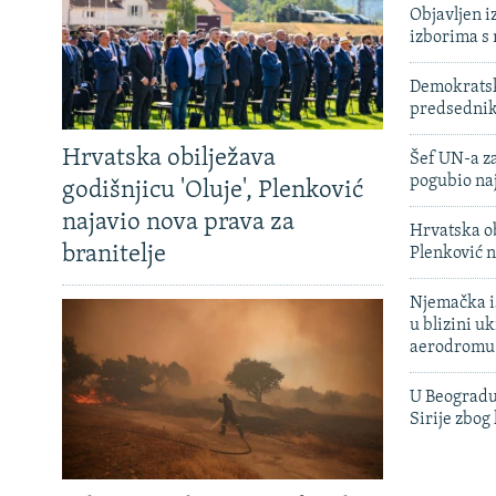
Objavljen i
izborima s
Demokratski
predsedni
Hrvatska obilježava
Šef UN-a za
pogubio na
godišnjicu 'Oluje', Plenković
najavio nova prava za
Hrvatska ob
branitelje
Plenković n
Njemačka is
u blizini u
aerodromu
U Beogradu
Sirije zbog