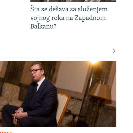
Šta se dešava sa služenjem
vojnog roka na Zapadnom
Balkanu?