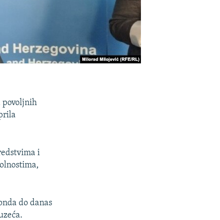
a povoljnih
prila
redstvima i
olnostima,
fonda do danas
uzeća.