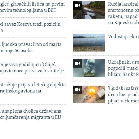
zgled glasačkih listića na prvim
Rusija lansiral
 novim tehnologijama u BiH
smrtonosnu ba
raketu, napad
na Kijevsku ob
 savez Kosova traži poziciju
ka
Vodostaj reka 
 ljudska prava: Iran od marta
jmanje 56 osoba
Ukrajinski dr
ilježava godišnjicu 'Oluje',
pogodili 'rusk
ajavio nova prava za branitelje
blizini Sankt 
tražuje prijavu letećeg objekta
'Ljudski safari
krajinskog aviona na
dron lovi prod
pijaci u Herso
 uhapšena dvojica državljana
 krijumčarenja migranta u EU