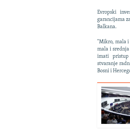
Evropski inve
garancijama za
Balkana.
"Mikro, mala i
mala i srednj
imati pristup
stvaranje radni
Bosni i Hercego