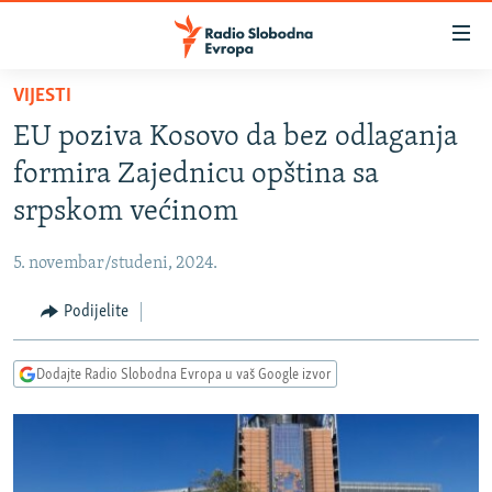
Dostupni
linkovi
Pređite
VIJESTI
na
VIJESTI
EU poziva Kosovo da bez odlaganja
glavni
BOSNA I HERCEGOVINA
sadržaj
formira Zajednicu opština sa
SRBIJA
Pređite
srpskom većinom
na
KOSOVO
glavnu
5. novembar/studeni, 2024.
CRNA GORA
navigaciju
Pređite
Podijelite
VIZUELNO
na
PODCASTI
VIDEO
pretragu
Dodajte Radio Slobodna Evropa u vaš Google izvor
RAT U UKRAJINI
FOTOGALERIJE
KINA NA BALKANU
INFOGRAFIKE
RSE PRIČE IZ SVIJETA