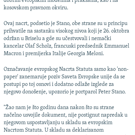
dobrim evropskim modelima i praksama, kao i na
kosovskom pravnom okviru.
Ovaj nacrt, podsetio je Stano, obe strane su u principu
prihvatile na sastanku visokog nivoa koji je 26. oktobra
održan u Briselu a gde su učestvovali i nemački
kancelar Olaf Scholz, francuski predsednik Emmanuel
Macron i premijerka Italije Georgia Meloni.
Označavanje evropskog Nacrta Statuta samo kao 'non-
paper' zanemaruje poziv Saveta Evropske unije da se
postupi po toj osnovi i dodatno odlaže izglede za
njegovo donošenje, upozorio je portparol Peter Stano.
"Žao nam je što godinu dana nakon što su strane
načelno usvojile dokument, nije postignut napredak u
njegovom uspostavljanju u skladu sa evropskim
Nacrtom Statuta. U skladu sa deklarisanom