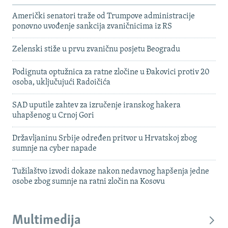
Američki senatori traže od Trumpove administracije
ponovno uvođenje sankcija zvaničnicima iz RS
Zelenski stiže u prvu zvaničnu posjetu Beogradu
Podignuta optužnica za ratne zločine u Đakovici protiv 20
osoba, uključujući Radoičića
SAD uputile zahtev za izručenje iranskog hakera
uhapšenog u Crnoj Gori
Državljaninu Srbije određen pritvor u Hrvatskoj zbog
sumnje na cyber napade
Tužilaštvo izvodi dokaze nakon nedavnog hapšenja jedne
osobe zbog sumnje na ratni zločin na Kosovu
Multimedija