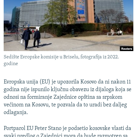
ISPRIČAJ MI
DNEVNO@RSE
SPECIJALI RSE
VIŠE OD NASLOVA
PRATITE NAS
GENOCID U SREBRENICI
Sedište Evropske komisije u Briselu, fotografija iz 2022.
POPLAVE I KLIZIŠTA U BIH 2024.
godine
TV LIBERTY
Sve RFE/RL stranice
Evropska unija (EU) je upozorila Kosovo da ni nakon 11
POST SCRIPTUM
godina nije ispunilo ključnu obavezu iz dijaloga koja se
MOJA EVROPA
odnosi na formiranje Zajednice opština sa srpskom
većinom na Kosovu, te pozvala da to uradi bez daljeg
TRI DECENIJE OD RATA U BIH
odlaganja.
SVE KARTE DEJTONA
NASTANAK I RASPAD JUGOSLAVIJE
Portparol EU Peter Stano je podsetio kosovske vlasti da
svaki predlog o Zajednici mora da bude razmotren sa