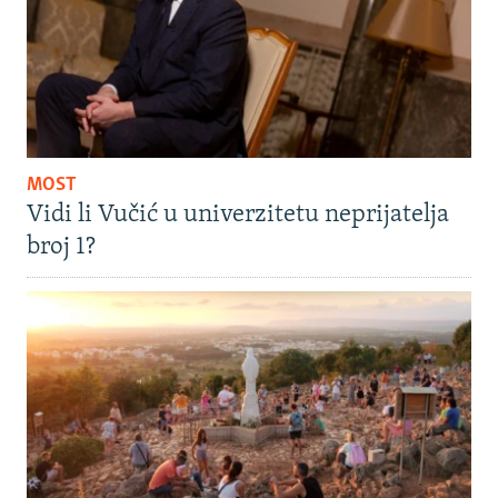
MOST
Vidi li Vučić u univerzitetu neprijatelja
broj 1?