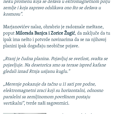
neku promenu koja se dešava u ektromagnetnom polju
zemlje i koja zapravo odslikava ono što se dešava u
kosmosu“.
Marjanovićev nalaz, ohrabrio je radoznale meštane,
poput
Milorada Banjca i Zorice Žugić
, da zaključe da tu
ipak ima nešto i potvrde novinarima da se na njihovoj
planini ipak događaju neobične pojave.
„Rtanj je čudna planina. Pojavljuj se svetlost, svašta se
pojavljuje. Na desetorica smo sa terase ispred kafane
gledali iznad Rtnja usijanu kuglu.“
„Merenje pokazuje da tačno u 11 sati pre podne,
elektromagnetni zraci koji su horizontalni, odnosno
paralelni sa zemljinomom površinom postaju
vertikalni“
, tvrde naši sagovornici.