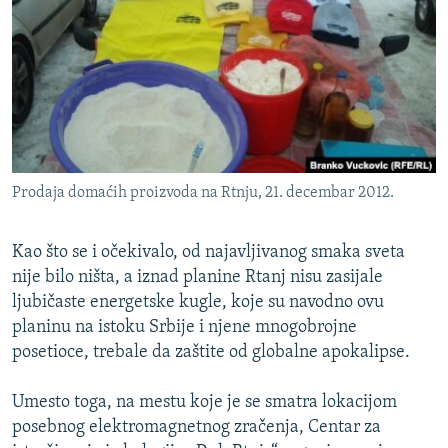
ISPRIČAJ MI
DNEVNO@RSE
SPECIJALI RSE
VIŠE OD NASLOVA
PRATITE NAS
GENOCID U SREBRENICI
Prodaja domaćih proizvoda na Rtnju, 21. decembar 2012.
POPLAVE I KLIZIŠTA U BIH 2024.
TV LIBERTY
Sve RFE/RL stranice
Kao što se i očekivalo, od najavljivanog smaka sveta
POST SCRIPTUM
nije bilo ništa, a iznad planine Rtanj nisu zasijale
ljubičaste energetske kugle, koje su navodno ovu
MOJA EVROPA
planinu na istoku Srbije i njene mnogobrojne
TRI DECENIJE OD RATA U BIH
posetioce, trebale da zaštite od globalne apokalipse.
SVE KARTE DEJTONA
Umesto toga, na mestu koje je se smatra lokacijom
NASTANAK I RASPAD JUGOSLAVIJE
posebnog elektromagnetnog zračenja, Centar za