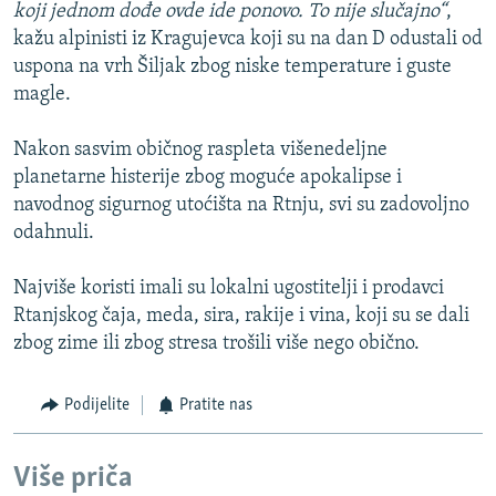
koji jednom dođe ovde ide ponovo. To nije slučajno“
,
kažu alpinisti iz Kragujevca koji su na dan D odustali od
uspona na vrh Šiljak zbog niske temperature i guste
magle.
Nakon sasvim običnog raspleta višenedeljne
planetarne histerije zbog moguće apokalipse i
navodnog sigurnog utoćišta na Rtnju, svi su zadovoljno
odahnuli.
Najviše koristi imali su lokalni ugostitelji i prodavci
Rtanjskog čaja, meda, sira, rakije i vina, koji su se dali
zbog zime ili zbog stresa trošili više nego obično.
Podijelite
Pratite nas
Više priča