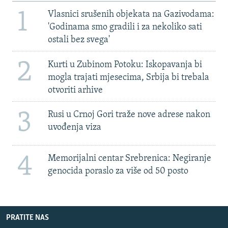
1
Vlasnici srušenih objekata na Gazivodama:
'Godinama smo gradili i za nekoliko sati
ostali bez svega'
2
Kurti u Zubinom Potoku: Iskopavanja bi
mogla trajati mjesecima, Srbija bi trebala
otvoriti arhive
3
Rusi u Crnoj Gori traže nove adrese nakon
uvođenja viza
4
Memorijalni centar Srebrenica: Negiranje
genocida poraslo za više od 50 posto
PRATITE NAS