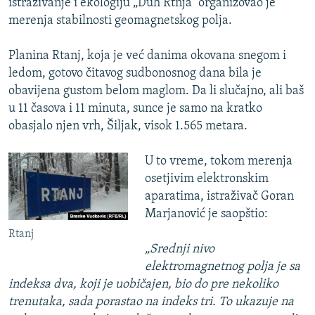
istraživanje i ekologiju „Duh Rtnja“ organizovao je
merenja stabilnosti geomagnetskog polja.
Planina Rtanj, koja je već danima okovana snegom i
ledom, gotovo čitavog sudbonosnog dana bila je
obavijena gustom belom maglom. Da li slučajno, ali baš
u 11 časova i 11 minuta, sunce je samo na kratko
obasjalo njen vrh, Šiljak, visok 1.565 metara.
U to vreme, tokom merenja
osetjivim elektronskim
aparatima, istraživač Goran
Marjanović je saopštio:
Rtanj
„Srednji nivo
elektromagnetnog polja je sa
indeksa dva, koji je uobičajen, bio do pre nekoliko
trenutaka, sada porastao na indeks tri. To ukazuje na