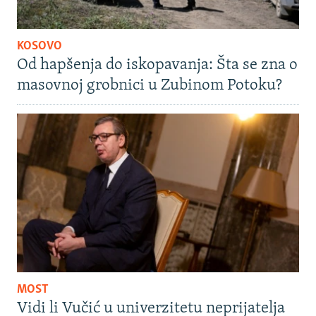
KOSOVO
Od hapšenja do iskopavanja: Šta se zna o
masovnoj grobnici u Zubinom Potoku?
MOST
Vidi li Vučić u univerzitetu neprijatelja