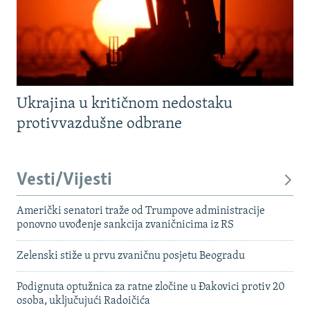
Ukrajina u kritičnom nedostaku
protivvazdušne odbrane
Vesti/Vijesti
Američki senatori traže od Trumpove administracije
ponovno uvođenje sankcija zvaničnicima iz RS
Zelenski stiže u prvu zvaničnu posjetu Beogradu
Podignuta optužnica za ratne zločine u Đakovici protiv 20
osoba, uključujući Radoičića