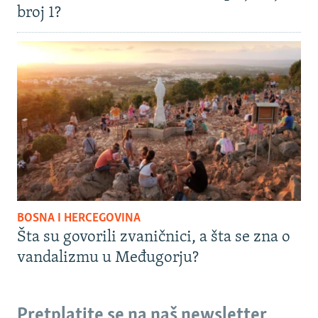
broj 1?
BOSNA I HERCEGOVINA
Šta su govorili zvaničnici, a šta se zna o
vandalizmu u Međugorju?
Pretplatite se na naš newsletter