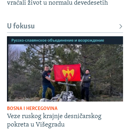
vraćali život u normalu devedesetih
U fokusu
BOSNA I HERCEGOVINA
Veze ruskog krajnje desničarskog
pokreta u Višegradu