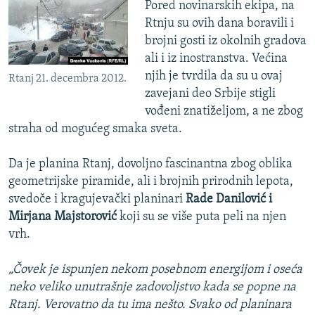
Pored novinarskih ekipa, na
Rtnju su ovih dana boravili i
brojni gosti iz okolnih gradova
ali i iz inostranstva. Većina
njih je tvrdila da su u ovaj
Rtanj 21. decembra 2012.
zavejani deo Srbije stigli
vođeni znatiželjom, a ne zbog
straha od mogućeg smaka sveta.
Da je planina Rtanj, dovoljno fascinantna zbog oblika
geometrijske piramide, ali i brojnih prirodnih lepota,
svedoče i kragujevački planinari
Rade Danilović i
Mirjana Majstorović
koji su se više puta peli na njen
vrh.
„Čovek je ispunjen nekom posebnom energijom i oseća
neko veliko unutrašnje zadovoljstvo kada se popne na
Rtanj. Verovatno da tu ima nešto. Svako od planinara