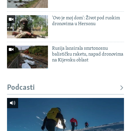
'Ovo je moj dom': Život pod ruskim
dronovima u Hersonu
Rusija lansirala smrtonosnu
balističku raketu, napad dronovima
na Kijevsku oblast
Podcasti