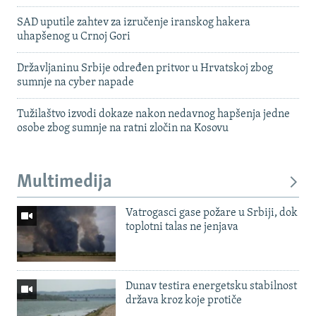
SAD uputile zahtev za izručenje iranskog hakera
uhapšenog u Crnoj Gori
Državljaninu Srbije određen pritvor u Hrvatskoj zbog
sumnje na cyber napade
Tužilaštvo izvodi dokaze nakon nedavnog hapšenja jedne
osobe zbog sumnje na ratni zločin na Kosovu
Multimedija
Vatrogasci gase požare u Srbiji, dok
toplotni talas ne jenjava
Dunav testira energetsku stabilnost
država kroz koje protiče