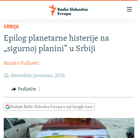
Dostupni
linkovi
Pređite
SRBIJA
na
VIJESTI
Epilog planetarne histerije na
glavni
BOSNA I HERCEGOVINA
sadržaj
„sigurnoj planini“ u Srbiji
SRBIJA
Pređite
na
Branko Vučković
KOSOVO
glavnu
22. decembar/prosinac, 2012.
CRNA GORA
navigaciju
Pređite
VIZUELNO
Podijelite
na
PODCASTI
VIDEO
pretragu
Dodajte Radio Slobodna Evropa u vaš Google izvor
RAT U UKRAJINI
FOTOGALERIJE
KINA NA BALKANU
INFOGRAFIKE
RSE PRIČE IZ SVIJETA