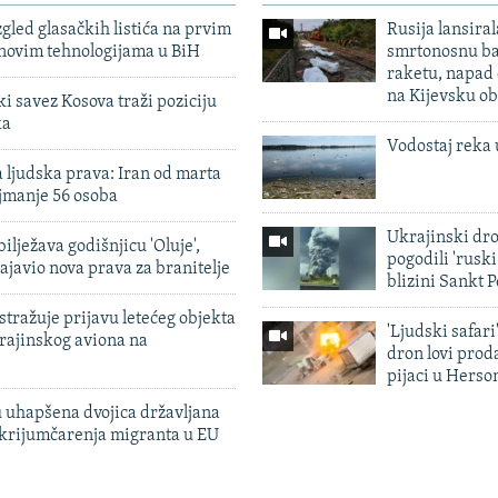
zgled glasačkih listića na prvim
Rusija lansiral
 novim tehnologijama u BiH
smrtonosnu ba
raketu, napad
na Kijevsku ob
 savez Kosova traži poziciju
ka
Vodostaj reka 
 ljudska prava: Iran od marta
jmanje 56 osoba
Ukrajinski dr
ilježava godišnjicu 'Oluje',
pogodili 'rusk
ajavio nova prava za branitelje
blizini Sankt 
tražuje prijavu letećeg objekta
'Ljudski safari
krajinskog aviona na
dron lovi prod
pijaci u Herso
 uhapšena dvojica državljana
 krijumčarenja migranta u EU