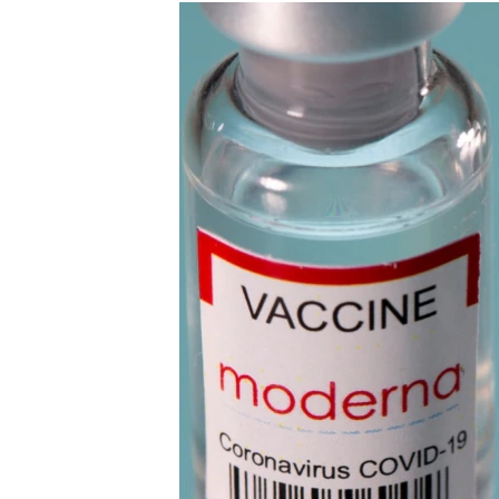
ISPRIČAJ MI
DNEVNO@RSE
SPECIJALI RSE
VIŠE OD NASLOVA
GENOCID U SREBRENICI
POPLAVE I KLIZIŠTA U BIH 2024.
TV LIBERTY
POST SCRIPTUM
MOJA EVROPA
TRI DECENIJE OD RATA U BIH
SVE KARTE DEJTONA
NASTANAK I RASPAD JUGOSLAVIJE