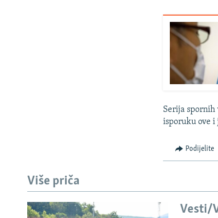
Serija spornih
isporuku ove i j
Podijelite
Više priča
Vesti/V