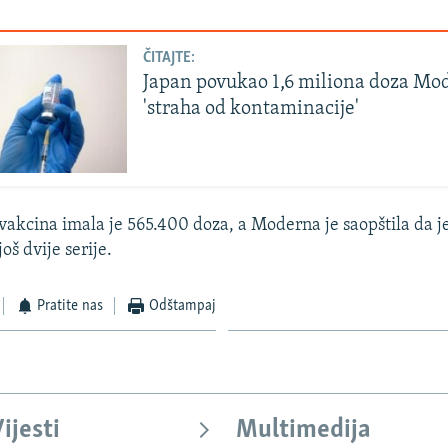
ČITAJTE:
Japan povukao 1,6 miliona doza Mo
'straha od kontaminacije'
 vakcina imala je 565.400 doza, a Moderna je saopštila da je
oš dvije serije.
Pratite nas
Odštampaj
ijesti
Multimedija