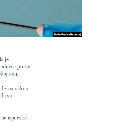
da je
Moderna protiv
koj uniji.
Moderna nakon
 da su
u na isporuke