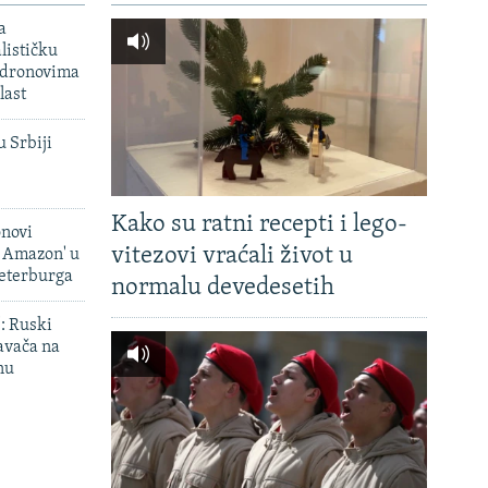
a
lističku
 dronovima
last
u Srbiji
Kako su ratni recepti i lego-
onovi
vitezovi vraćali život u
i Amazon' u
Peterburga
normalu devedesetih
': Ruski
avača na
nu