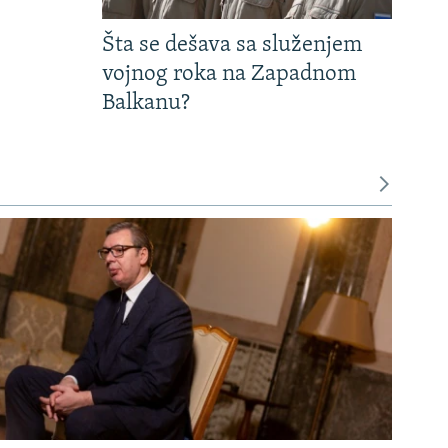
Šta se dešava sa služenjem
vojnog roka na Zapadnom
Balkanu?