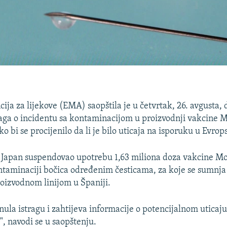
ja za lijekove (EMA) saopštila je u četvrtak, 26. avgusta, 
aga o incidentu sa kontaminacijom u proizvodnji vakcine 
 bi se procijenilo da li je bilo uticaja na isporuku u Evrops
e Japan suspendovao upotrebu 1,63 miliona doza vakcine 
ontaminaciji bočica određenim česticama, za koje se sumnja
oizvodnom linijom u Španiji.
ula istragu i zahtijeva informacije o potencijalnom uticaj
", navodi se u saopštenju.