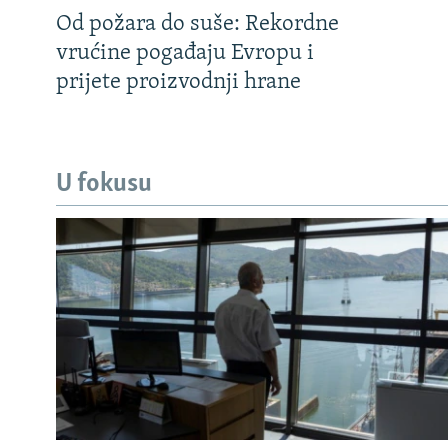
Od požara do suše: Rekordne
vrućine pogađaju Evropu i
prijete proizvodnji hrane
U fokusu