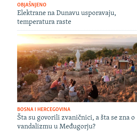
OBJAŠNJENO
Elektrane na Dunavu usporavaju,
temperatura raste
BOSNA I HERCEGOVINA
Šta su govorili zvaničnici, a šta se zna o
vandalizmu u Međugorju?