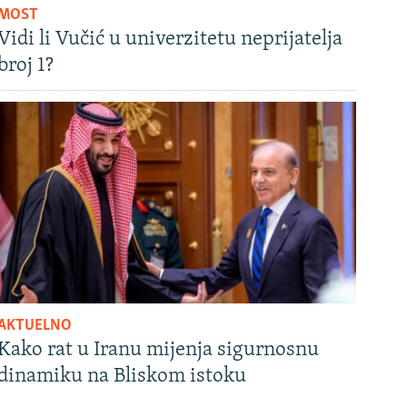
MOST
Vidi li Vučić u univerzitetu neprijatelja
broj 1?
AKTUELNO
Kako rat u Iranu mijenja sigurnosnu
dinamiku na Bliskom istoku