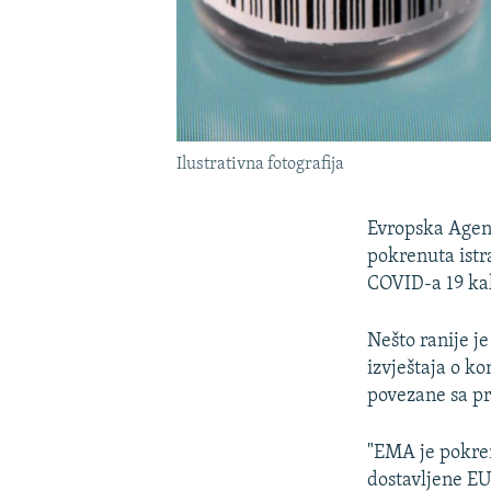
Ilustrativna fotografija
Evropska Agenci
pokrenuta istr
COVID-a 19 kako
Nešto ranije j
izvještaja o k
povezane sa pr
"EMA je pokren
dostavljene EU