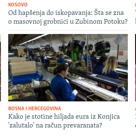
KOSOVO
Od hapšenja do iskopavanja: Šta se zna
o masovnoj grobnici u Zubinom Potoku?
BOSNA I HERCEGOVINA
Kako je stotine hiljada eura iz Konjica
'zalutalo' na račun prevaranata?