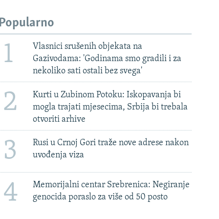
Popularno
1
Vlasnici srušenih objekata na
Gazivodama: 'Godinama smo gradili i za
nekoliko sati ostali bez svega'
2
Kurti u Zubinom Potoku: Iskopavanja bi
mogla trajati mjesecima, Srbija bi trebala
otvoriti arhive
3
Rusi u Crnoj Gori traže nove adrese nakon
uvođenja viza
4
Memorijalni centar Srebrenica: Negiranje
genocida poraslo za više od 50 posto