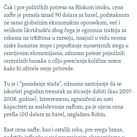
Čak i pre političkih potresa na Bliskom istoku, cena
nafte je porasla iznad 90 dolara za barel, podstaknuta
ne samo globalnim ekonomskim oporavkom, već i
velikom likvidnošću zbog čega je ogromna tražnja za
robama na tržištima u razvoju, imajući u vidu veoma
niske kamatne stope i popuštanje monetarnih stega u
razvijenim ekonomijama, odnosno poteze pojedinih
centralnih banaka u cilju povećanja količine novca
kako bi oživele svoje privrede.
Tu je i “ponašanje stada”, odnosno nastojanje da se
iskoristi pogodan trenutak za sticanje dobiti (kao 2007-
2008. godine). Istovremeno, ograničeni su novi
kapaciteti za snabdevanje naftom, pa je njena cena
prešla 100 dolara za barel, naglašava Robin.
Rast cena nafte, kao i ostalih roba, pre svega hrane,