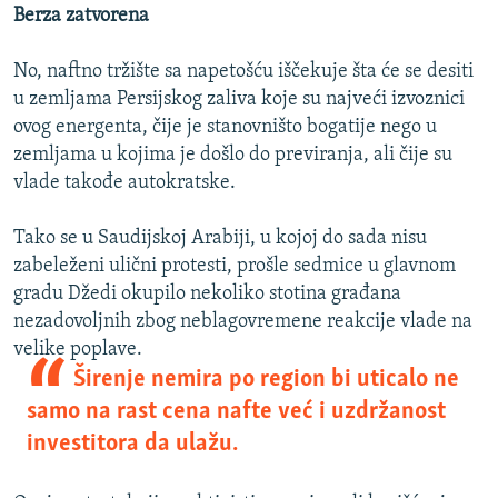
Berza zatvorena
No, naftno tržište sa napetošću iščekuje šta će se desiti
u zemljama Persijskog zaliva koje su najveći izvoznici
ovog energenta, čije je stanovništo bogatije nego u
zemljama u kojima je došlo do previranja, ali čije su
vlade takođe autokratske.
Tako se u Saudijskoj Arabiji, u kojoj do sada nisu
zabeleženi ulični protesti, prošle sedmice u glavnom
gradu Džedi okupilo nekoliko stotina građana
nezadovoljnih zbog neblagovremene reakcije vlade na
velike poplave.
Širenje nemira po region bi uticalo ne
samo na rast cena nafte već i uzdržanost
investitora da ulažu.