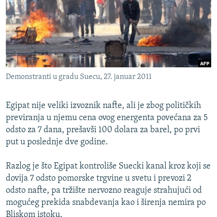
ISPRIČAJ MI
DNEVNO@RSE
SPECIJALI RSE
VIŠE OD NASLOVA
PRATITE NAS
Demonstranti u gradu Suecu, 27. januar 2011
GENOCID U SREBRENICI
POPLAVE I KLIZIŠTA U BIH 2024.
Egipat nije veliki izvoznik nafte, ali je zbog političkih
TV LIBERTY
Sve RFE/RL stranice
previranja u njemu cena ovog energenta povećana za 5
odsto za 7 dana, prešavši 100 dolara za barel, po prvi
POST SCRIPTUM
put u poslednje dve godine.
MOJA EVROPA
Razlog je što Egipat kontroliše Suecki kanal kroz koji se
TRI DECENIJE OD RATA U BIH
dovija 7 odsto pomorske trgvine u svetu i prevozi 2
SVE KARTE DEJTONA
odsto nafte, pa tržište nervozno reaguje strahujući od
NASTANAK I RASPAD JUGOSLAVIJE
mogućeg prekida snabdevanja kao i širenja nemira po
Bliskom istoku.