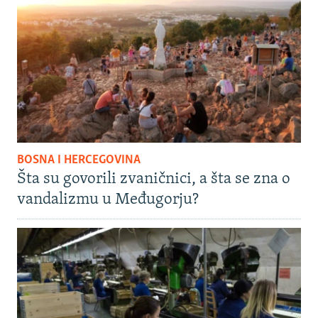
BOSNA I HERCEGOVINA
Šta su govorili zvaničnici, a šta se zna o
vandalizmu u Međugorju?