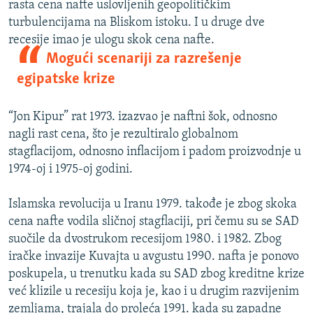
rasta cena nafte uslovljenih geopolitičkim
turbulencijama na Bliskom istoku. I u druge dve
recesije imao je ulogu skok cena nafte.
Mogući scenariji za razrešenje
egipatske krize
“Jon Kipur” rat 1973. izazvao je naftni šok, odnosno
nagli rast cena, što je rezultiralo globalnom
stagflacijom, odnosno inflacijom i padom proizvodnje u
1974-oj i 1975-oj godini.
Islamska revolucija u Iranu 1979. takođe je zbog skoka
cena nafte vodila sličnoj stagflaciji, pri čemu su se SAD
suočile da dvostrukom recesijom 1980. i 1982. Zbog
iračke invazije Kuvajta u avgustu 1990. nafta je ponovo
poskupela, u trenutku kada su SAD zbog kreditne krize
već klizile u recesiju koja je, kao i u drugim razvijenim
zemljama, trajala do proleća 1991. kada su zapadne