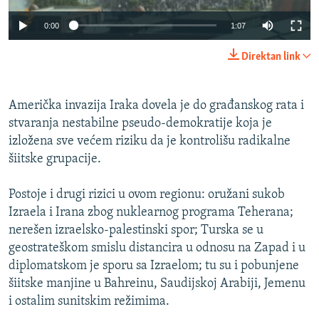
0:00
1:07
Direktan link
Američka invazija Iraka dovela je do građanskog rata i
stvaranja nestabilne pseudo-demokratije koja je
izložena sve većem riziku da je kontrolišu radikalne
šiitske grupacije.
Postoje i drugi rizici u ovom regionu: oružani sukob
Izraela i Irana zbog nuklearnog programa Teherana;
nerešen izraelsko-palestinski spor; Turska se u
geostrateškom smislu distancira u odnosu na Zapad i u
diplomatskom je sporu sa Izraelom; tu su i pobunjene
šiitske manjine u Bahreinu, Saudijskoj Arabiji, Jemenu
i ostalim sunitskim režimima.