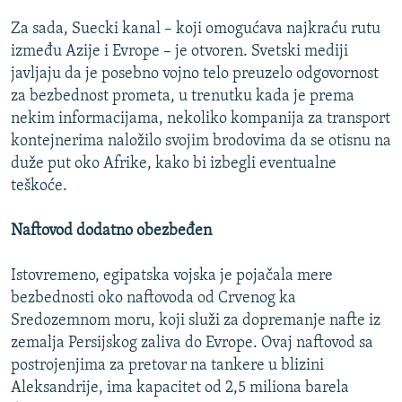
Za sada, Suecki kanal – koji omogućava najkraću rutu
između Azije i Evrope – je otvoren. Svetski mediji
javljaju da je posebno vojno telo preuzelo odgovornost
za bezbednost prometa, u trenutku kada je prema
nekim informacijama, nekoliko kompanija za transport
kontejnerima naložilo svojim brodovima da se otisnu na
duže put oko Afrike, kako bi izbegli eventualne
teškoće.
Naftovod dodatno obezbeđen
Istovremeno, egipatska vojska je pojačala mere
bezbednosti oko naftovoda od Crvenog ka
Sredozemnom moru, koji služi za dopremanje nafte iz
zemalja Persijskog zaliva do Evrope. Ovaj naftovod sa
postrojenjima za pretovar na tankere u blizini
Aleksandrije, ima kapacitet od 2,5 miliona barela