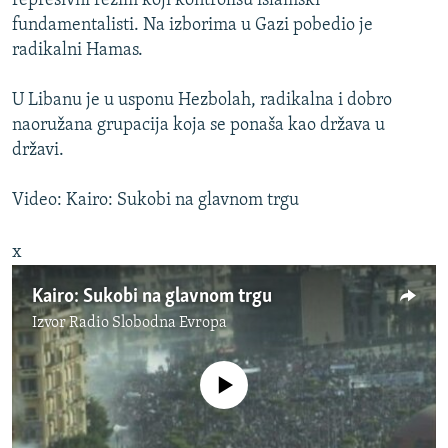
represivni režim koji kontrolišu islamski
fundamentalisti. Na izborima u Gazi pobedio je
radikalni Hamas.
U Libanu je u usponu Hezbolah, radikalna i dobro
naoružana grupacija koja se ponaša kao država u
državi.
Video: Kairo: Sukobi na glavnom trgu
x
Kairo: Sukobi na glavnom trgu
Izvor
Radio Slobodna Evropa
No media source currently available