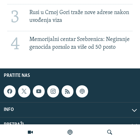
3
Rusi u Crnoj Gori traže nove adrese nakon
uvođenja viza
4
Memorijalni centar Srebrenica: Negiranje
genocida poraslo za više od 50 posto
PRATITE NAS
INFO
PRETRAŽI