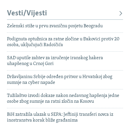
Vesti/Vijesti
Zelenski stiže u prvu zvaničnu posjetu Beogradu
Podignuta optužnica za ratne zločine u Đakovici protiv 20
osoba, uključujući Radoičića
SAD uputile zahtev za izručenje iranskog hakera
uhapšenog u Crnoj Gori
Državljaninu Srbije određen pritvor u Hrvatskoj zbog
sumnje na cyber napade
Tužilaštvo izvodi dokaze nakon nedavnog hapšenja jedne
osobe zbog sumnje na ratni zločin na Kosovu
BiH zatražila ulazak u SEPA: Jeftiniji transferi novca iz
inostranstva korak bliže građanima