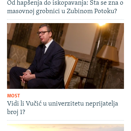
Od hapšenja do iskopavanja: Šta se zna o
masovnoj grobnici u Zubinom Potoku?
MOST
Vidi li Vučić u univerzitetu neprijatelja
broj 1?