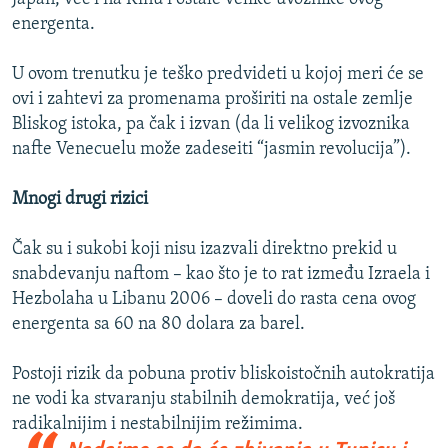
energenta.
U ovom trenutku je teško predvideti u kojoj meri će se
ovi i zahtevi za promenama proširiti na ostale zemlje
Bliskog istoka, pa čak i izvan (da li velikog izvoznika
nafte Venecuelu može zadeseiti “jasmin revolucija”).
Mnogi drugi rizici
Čak su i sukobi koji nisu izazvali direktno prekid u
snabdevanju naftom – kao što je to rat između Izraela i
Hezbolaha u Libanu 2006 – doveli do rasta cena ovog
energenta sa 60 na 80 dolara za barel.
Postoji rizik da pobuna protiv bliskoistočnih autokratija
ne vodi ka stvaranju stabilnih demokratija, već još
radikalnijim i nestabilnijim režimima.