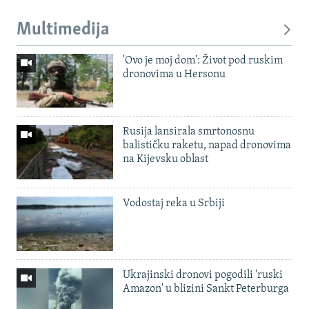
Multimedija
'Ovo je moj dom': Život pod ruskim
dronovima u Hersonu
Rusija lansirala smrtonosnu
balističku raketu, napad dronovima
na Kijevsku oblast
Vodostaj reka u Srbiji
Ukrajinski dronovi pogodili 'ruski
Amazon' u blizini Sankt Peterburga