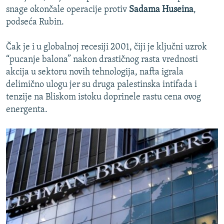
snage okončale operacije protiv
Sadama Huseina
,
podseća Rubin.
Čak je i u globalnoj recesiji 2001, čiji je ključni uzrok
“pucanje balona” nakon drastičnog rasta vrednosti
akcija u sektoru novih tehnologija, nafta igrala
delimično ulogu jer su druga palestinska intifada i
tenzije na Bliskom istoku doprinele rastu cena ovog
energenta.