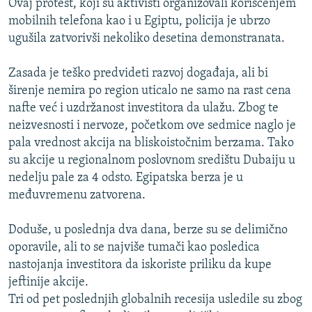
Ovaj protest, koji su aktivisti organizovali korišćenjem
mobilnih telefona kao i u Egiptu, policija je ubrzo
ugušila zatvorivši nekoliko desetina demonstranata.
Zasada je teško predvideti razvoj događaja, ali bi
širenje nemira po region uticalo ne samo na rast cena
nafte već i uzdržanost investitora da ulažu. Zbog te
neizvesnosti i nervoze, početkom ove sedmice naglo je
pala vrednost akcija na bliskoistočnim berzama. Tako
su akcije u regionalnom poslovnom središtu Dubaiju u
nedelju pale za 4 odsto. Egipatska berza je u
međuvremenu zatvorena.
Doduše, u poslednja dva dana, berze su se delimično
oporavile, ali to se najviše tumači kao posledica
nastojanja investitora da iskoriste priliku da kupe
jeftinije akcije.
Tri od pet poslednjih globalnih recesija usledile su zbog