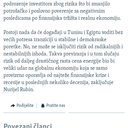
podrozenje investitora zbog rizika što bi smanjilo
potrošačko i poslovno poverenje sa negativnim
posledicama po finansijska tržišta i realnu ekonomiju.
Postoji nada da će događaji u Tunisu i Egiptu voditi bez
većih potresa tranziciji u stabilne i demokraske
poretke. No, ne može se isključiti rizik od radikalnijih i
nestabilnijih ishoda. Takva previranja i u tom slučaju
rizik od daljeg drastičnog rasta cena energije bio bi
veliki udar na globalnu ekonomiju koja se samo
provizrno oporavlja od najteže finansijske krize i
recesije u poslednjih nekoliko decenija, zaključuje
Nurijel Rubin.
Podijelite
Pratite nas
Povezani članci