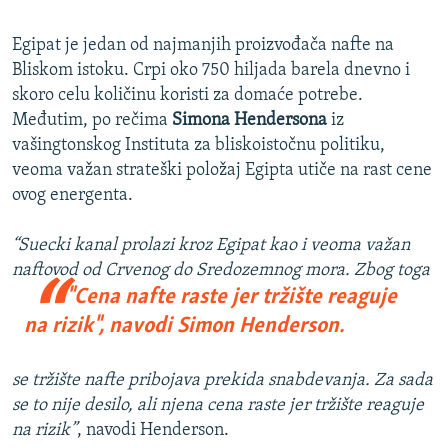
Egipat je jedan od najmanjih proizvođača nafte na
Bliskom istoku. Crpi oko 750 hiljada barela dnevno i
skoro celu količinu koristi za domaće potrebe.
Međutim, po rečima
Simona Hendersona
iz
vašingtonskog Instituta za bliskoistočnu politiku,
veoma važan strateški položaj Egipta utiče na rast cene
ovog energenta.
“Suecki kanal prolazi kroz Egipat kao i veoma važan
naftovod
od Crvenog do Sredozemnog mora. Zbog toga
"Cena nafte raste jer tržište reaguje
na rizik"
, navodi Simon Henderson.
se tržište nafte pribojava prekida snabdevanja. Za sada
se to nije desilo, ali njena cena raste jer tržište reaguje
na rizik”
, navodi Henderson.