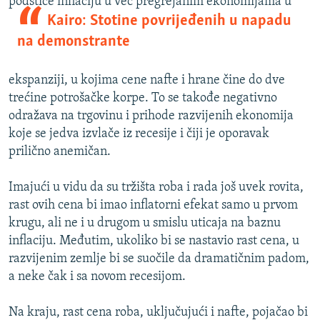
podstiče inflaciju
u već pregrejanim ekonomijama u
Kairo: Stotine povrijeđenih u napadu
na demonstrante
ekspanziji, u kojima cene nafte i hrane čine do dve
trećine potrošačke korpe. To se takođe negativno
odražava na trgovinu i prihode razvijenih ekonomija
koje se jedva izvlače iz recesije i čiji je oporavak
prilično anemičan.
Imajući u vidu da su tržišta roba i rada još uvek rovita,
rast ovih cena bi imao inflatorni efekat samo u prvom
krugu, ali ne i u drugom u smislu uticaja na baznu
inflaciju. Međutim, ukoliko bi se nastavio rast cena, u
razvijenim zemlje bi se suočile da dramatičnim padom,
a neke čak i sa novom recesijom.
Na kraju, rast cena roba, uključujući i nafte, pojačao bi