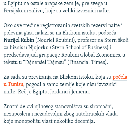
u Egiptu na ostale arapske zemlje, pre svega u
Persijskom zalivu, koje su veliki izvoznici nafte.
Oko dve trećine registrovanih svetskih rezervi nafte i
polovina gasa nalazi se na Bliskom istoku, podseća
Nurijel Rubin
(Nouriel Roubini), profesor na Stern školi
za biznis u Njujorku (Stern School of Business) i
predsedavajući grupacije Roubini Global Economics, u
tekstu u “Fajnenšel Tajmsu” (Financial Times).
Za sada su previranja na Bliskom istoku, koja su
počela
u Tunisu
, pogodila samo zemlje koje nisu izvoznici
nafte. Reč je Egiptu, Jordanu i Jemenu.
Znatni delovi njihovog stanovništva su siromašni,
nezaposleni i nezadovoljni zbog autokratskih vlada
koje monopolišu vlast nekoliko decenija.