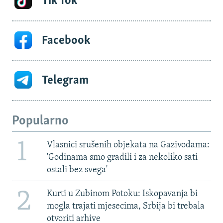
Tik Tok
Facebook
Telegram
Popularno
1
Vlasnici srušenih objekata na Gazivodama:
'Godinama smo gradili i za nekoliko sati
ostali bez svega'
2
Kurti u Zubinom Potoku: Iskopavanja bi
mogla trajati mjesecima, Srbija bi trebala
otvoriti arhive