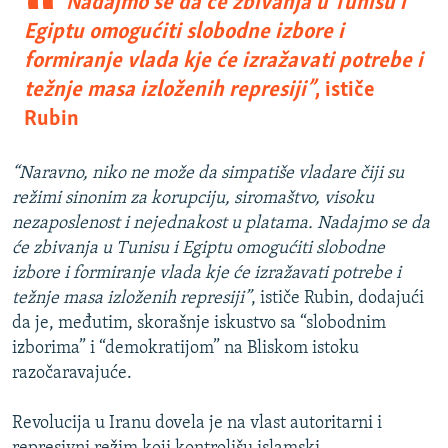
Nadajmo se da će zbivanja u Tunisu i
Egiptu omogućiti slobodne izbore i
formiranje vlada kje će izražavati potrebe i
težnje masa izloženih represiji”
, ističe
Rubin
“Naravno, niko ne može da simpatiše vladare čiji su
režimi sinonim za korupciju, siromaštvo, visoku
nezaposlenost i nejednakost u platama. Nadajmo se da
će zbivanja u Tunisu i Egiptu omogućiti slobodne
izbore i formiranje vlada kje će izražavati potrebe i
težnje masa izloženih represiji”
, ističe Rubin, dodajući
da je, međutim, skorašnje iskustvo sa “slobodnim
izborima” i “demokratijom” na Bliskom istoku
razočaravajuće.
Revolucija u Iranu dovela je na vlast autoritarni i