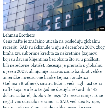
Lehman Brothers
Cena nafte je značajno uticala na poslednju globalnu
recesiju. SAD su skliznule u nju u decembru 2007. zbog
kraha tzv. subprime kredita za nekretnine (zajmovi
koji su davani klijentima bez obzira što su u prošlosti
bili neredovne platiše). Recesija je prerasla u globalnu
u jesen 2008, ali nju nije izazvao samo bankrot velike
američke investicione banke Lejman bradersa
(Lehman Brothers), smatra Rubin, veći nagli rast cena
nafte koja je u leto te godine dostigla rekordnih 148
dolara za barel, duplo više nego 12 meseci ranije. To se
negativno odrazilo ne samo na SAD, veći deo Evrope,
Japan, već i na Kinu i ostale velike uvoznike ovog