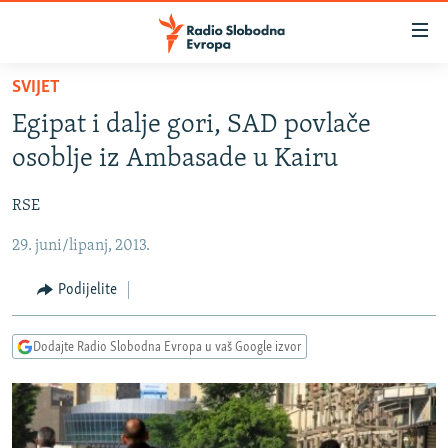
Dostupni
linkovi
Pređite
SVIJET
na
VIJESTI
Egipat i dalje gori, SAD povlače
glavni
BOSNA I HERCEGOVINA
sadržaj
osoblje iz Ambasade u Kairu
SRBIJA
Pređite
na
RSE
KOSOVO
glavnu
29. juni/lipanj, 2013.
CRNA GORA
navigaciju
Pređite
VIZUELNO
Podijelite
na
PODCASTI
VIDEO
pretragu
Dodajte Radio Slobodna Evropa u vaš Google izvor
RAT U UKRAJINI
FOTOGALERIJE
KINA NA BALKANU
INFOGRAFIKE
RSE PRIČE IZ SVIJETA