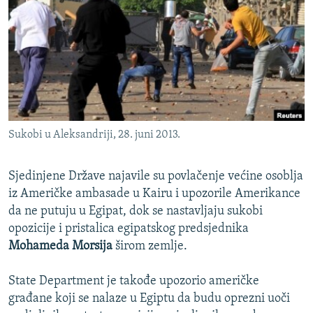
ISPRIČAJ MI
DNEVNO@RSE
SPECIJALI RSE
VIŠE OD NASLOVA
PRATITE NAS
GENOCID U SREBRENICI
Sukobi u Aleksandriji, 28. juni 2013.
POPLAVE I KLIZIŠTA U BIH 2024.
TV LIBERTY
Sve RFE/RL stranice
Sjedinjene Države najavile su povlačenje većine osoblja
POST SCRIPTUM
iz Američke ambasade u Kairu i upozorile Amerikance
da ne putuju u Egipat, dok se nastavljaju sukobi
MOJA EVROPA
opozicije i pristalica egipatskog predsjednika
TRI DECENIJE OD RATA U BIH
Mohameda Morsija
širom zemlje.
SVE KARTE DEJTONA
State Department je takođe upozorio američke
NASTANAK I RASPAD JUGOSLAVIJE
građane koji se nalaze u Egiptu da budu oprezni uoči