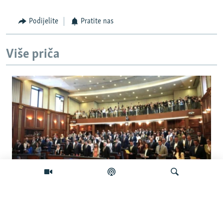
Podijelite
Pratite nas
Više priča
Šta će se desiti ako se Skupština Kosova
ne konstituiše do ponoći?
Pretraživač