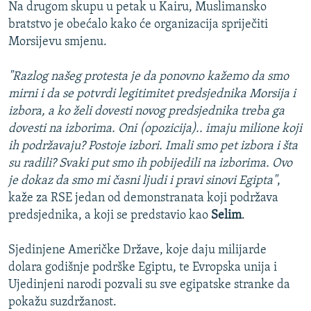
Na drugom skupu u petak u Kairu, Muslimansko
bratstvo je obećalo kako će organizacija spriječiti
Morsijevu smjenu.
"Razlog našeg protesta je da ponovno kažemo da smo
mirni i da se potvrdi legitimitet predsjednika Morsija i
izbora, a ko želi dovesti novog predsjednika treba ga
dovesti na izborima. Oni (opozicija).. imaju milione koji
ih podržavaju? Postoje izbori. Imali smo pet izbora i šta
su radili? Svaki put smo ih pobijedili na izborima. Ovo
je dokaz da smo mi časni ljudi i pravi sinovi Egipta"
,
kaže za RSE jedan od demonstranata koji podržava
predsjednika, a koji se predstavio kao
Selim
.
Sjedinjene Američke Države, koje daju milijarde
dolara godišnje podrške Egiptu, te Evropska unija i
Ujedinjeni narodi pozvali su sve egipatske stranke da
pokažu suzdržanost.