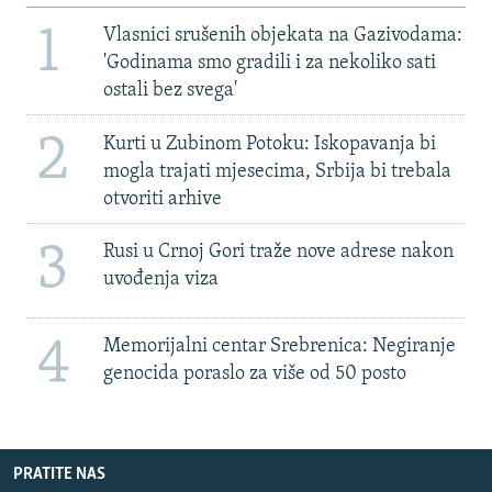
1
Vlasnici srušenih objekata na Gazivodama:
'Godinama smo gradili i za nekoliko sati
ostali bez svega'
2
Kurti u Zubinom Potoku: Iskopavanja bi
mogla trajati mjesecima, Srbija bi trebala
otvoriti arhive
3
Rusi u Crnoj Gori traže nove adrese nakon
uvođenja viza
4
Memorijalni centar Srebrenica: Negiranje
genocida poraslo za više od 50 posto
PRATITE NAS