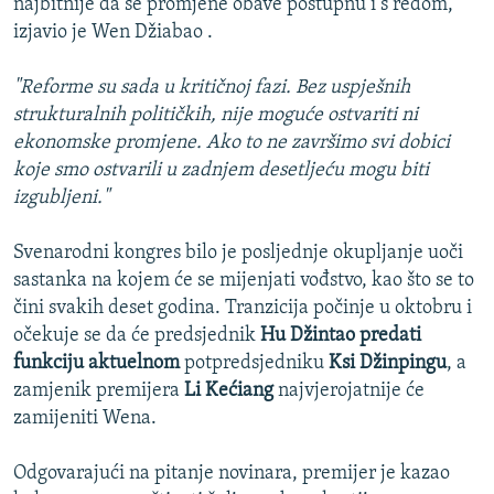
najbitnije da se promjene obave postupnu i s redom,
izjavio je Wen Džiabao .
"Reforme su sada u kritičnoj fazi. Bez uspješnih
strukturalnih političkih, nije moguće ostvariti ni
ekonomske promjene. Ako to ne završimo svi dobici
koje smo ostvarili u zadnjem desetljeću mogu biti
izgubljeni."
Svenarodni kongres bilo je posljednje okupljanje uoči
sastanka na kojem će se mijenjati vođstvo, kao što se to
čini svakih deset godina. Tranzicija počinje u oktobru i
očekuje se da će predsjednik
Hu Džintao predati
funkciju aktuelnom
potpredsjedniku
Ksi Džinpingu
, a
zamjenik premijera
Li Kećiang
najvjerojatnije će
zamijeniti Wena.
Odgovarajući na pitanje novinara, premijer je kazao