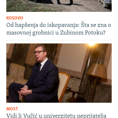
KOSOVO
Od hapšenja do iskopavanja: Šta se zna o
masovnoj grobnici u Zubinom Potoku?
MOST
Vidi li Vučić u univerzitetu neprijatelja