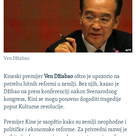
ISPRIČAJ MI
DNEVNO@RSE
SPECIJALI RSE
VIŠE OD NASLOVA
PRATITE NAS
GENOCID U SREBRENICI
Ven Džiabao
POPLAVE I KLIZIŠTA U BIH 2024.
TV LIBERTY
Sve RFE/RL stranice
Kineski premijer
Ven Džiabao
oštro je upozorio na
POST SCRIPTUM
potrebu hitnih reformi u zemlji. Bez njih, kazao je
Džibao na press konferenciji nakon Svenarodnog
MOJA EVROPA
kongresa, Kini se mogu ponovno dogoditi tragedije
TRI DECENIJE OD RATA U BIH
poput Kulturne revolucije.
SVE KARTE DEJTONA
Premijer Kine je saopštio kako su zemlji neophodne i
NASTANAK I RASPAD JUGOSLAVIJE
političke i ekonomske reforme. Za privredni razvoj je