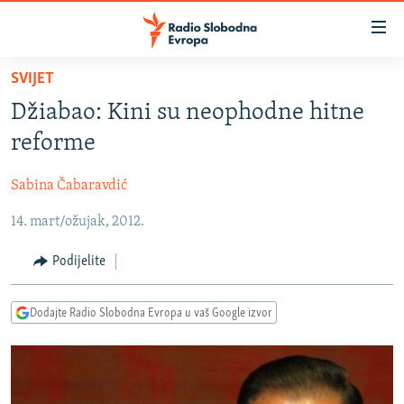
Dostupni
linkovi
Pređite
SVIJET
na
VIJESTI
Džiabao: Kini su neophodne hitne
glavni
BOSNA I HERCEGOVINA
sadržaj
reforme
SRBIJA
Pređite
na
Sabina Čabaravdić
KOSOVO
glavnu
14. mart/ožujak, 2012.
CRNA GORA
navigaciju
Pređite
VIZUELNO
Podijelite
na
PODCASTI
VIDEO
pretragu
Dodajte Radio Slobodna Evropa u vaš Google izvor
RAT U UKRAJINI
FOTOGALERIJE
KINA NA BALKANU
INFOGRAFIKE
RSE PRIČE IZ SVIJETA